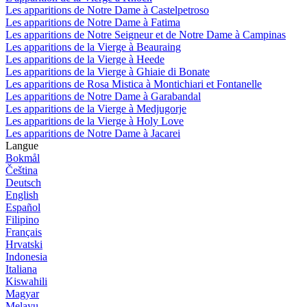
Les apparitions de Notre Dame à Castelpetroso
Les apparitions de Notre Dame à Fatima
Les apparitions de Notre Seigneur et de Notre Dame à Campinas
Les apparitions de la Vierge à Beauraing
Les apparitions de la Vierge à Heede
Les apparitions de la Vierge à Ghiaie di Bonate
Les apparitions de Rosa Mistica à Montichiari et Fontanelle
Les apparitions de Notre Dame à Garabandal
Les apparitions de la Vierge à Medjugorje
Les apparitions de la Vierge à Holy Love
Les apparitions de Notre Dame à Jacarei
Langue
Bokmål
Čeština
Deutsch
English
Español
Filipino
Français
Hrvatski
Indonesia
Italiana
Kiswahili
Magyar
Melayu