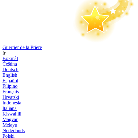
Guerrier de la Prière
fr
Bokmål
Čeština
Deutsch
English
Español
Filipino
Français
Hrvatski
Indonesia
Italiana
Kiswahili
Magyar
Melayu
Nederlands
Polski