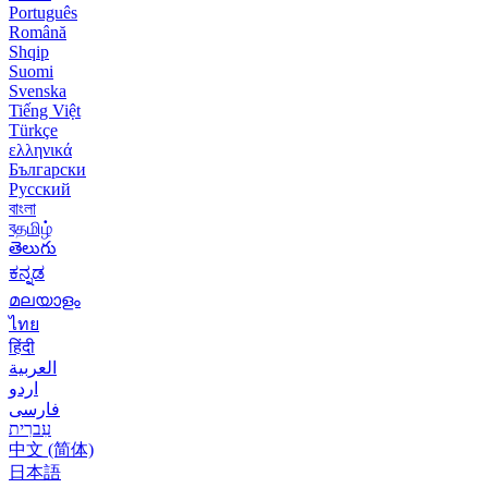
Português
Română
Shqip
Suomi
Svenska
Tiếng Việt
Türkçe
ελληνικά
Български
Русский
বাংলা
বதமிழ்
తెలుగు
ಕನ್ನಡ
മലയാളം
ไทย
हिंदी
العربية
اردو
فارسی
עִברִית
中文 (简体)
日本語