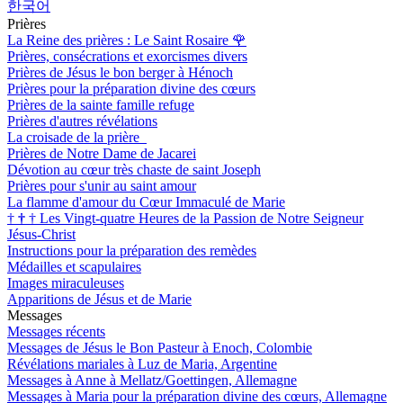
한국어
Prières
La Reine des prières : Le Saint Rosaire
🌹
Prières, consécrations et exorcismes divers
Prières de Jésus le bon berger à Hénoch
Prières pour la préparation divine des cœurs
Prières de la sainte famille refuge
Prières d'autres révélations
La croisade de la prière
Prières de Notre Dame de Jacarei
Dévotion au cœur très chaste de saint Joseph
Prières pour s'unir au saint amour
La flamme d'amour du Cœur Immaculé de Marie
†
†
†
Les Vingt-quatre Heures de la Passion de Notre Seigneur
Jésus-Christ
Instructions pour la préparation des remèdes
Médailles et scapulaires
Images miraculeuses
Apparitions de Jésus et de Marie
Messages
Messages récents
Messages de Jésus le Bon Pasteur à Enoch, Colombie
Révélations mariales à Luz de Maria, Argentine
Messages à Anne à Mellatz/Goettingen, Allemagne
Messages à Maria pour la préparation divine des cœurs, Allemagne