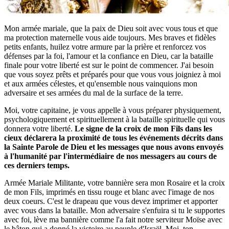
Mon armée mariale, que la paix de Dieu soit avec vous tous et que
ma protection maternelle vous aide toujours. Mes braves et fidèles
petits enfants, huilez votre armure par la prière et renforcez vos
défenses par la foi, l'amour et la confiance en Dieu, car la bataille
finale pour votre liberté est sur le point de commencer. J'ai besoin
que vous soyez prêts et préparés pour que vous vous joigniez à moi
et aux armées célestes, et qu'ensemble nous vainquions mon
adversaire et ses armées du mal de la surface de la terre.
Moi, votre capitaine, je vous appelle à vous préparer physiquement,
psychologiquement et spirituellement à la bataille spirituelle qui vous
donnera votre liberté.
Le signe de la croix de mon Fils dans les
cieux déclarera la proximité de tous les événements décrits dans
la Sainte Parole de Dieu et les messages que nous avons envoyés
à l'humanité par l'intermédiaire de nos messagers au cours de
ces derniers temps.
Armée Mariale Militante, votre bannière sera mon Rosaire et la croix
de mon Fils, imprimés en tissu rouge et blanc avec l'image de nos
deux coeurs. C'est le drapeau que vous devez imprimer et apporter
avec vous dans la bataille. Mon adversaire s'enfuira si tu le supportes
avec foi, lève ma bannière comme l'a fait notre serviteur Moïse avec
le bâton qui a donné la victoire au peuple d'Israël. Moi, ton