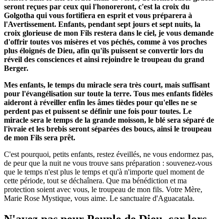
seront reçues par ceux qui l'honoreront, c'est la croix du
Golgotha qui vous fortifiera en esprit et vous préparera à
l'Avertissement. Enfants, pendant sept jours et sept nuits, la
croix glorieuse de mon Fils restera dans le ciel, je vous demande
d'offrir toutes vos misères et vos péchés, comme à vos proches
plus éloignés de Dieu, afin qu'ils puissent se convertir lors du
réveil des consciences et ainsi rejoindre le troupeau du grand
Berger.
Mes enfants, le temps du miracle sera très court, mais suffisant
pour l'évangélisation sur toute la terre. Tous mes enfants fidèles
aideront à réveiller enfin les âmes tièdes pour qu'elles ne se
perdent pas et puissent se définir une fois pour toutes. Le
miracle sera le temps de la grande moisson, le blé sera séparé de
l'ivraie et les brebis seront séparées des boucs, ainsi le troupeau
de mon Fils sera prêt.
C'est pourquoi, petits enfants, restez éveillés, ne vous endormez pas,
de peur que la nuit ne vous trouve sans préparation : souvenez-vous
que le temps n'est plus le temps et qu'à n'importe quel moment de
cette période, tout se déchaînera. Que ma bénédiction et ma
protection soient avec vous, le troupeau de mon fils. Votre Mère,
Marie Rose Mystique, vous aime. Le sanctuaire d'Aguacatala.
N'ayez pas peur Peuple de Dieu, car lors