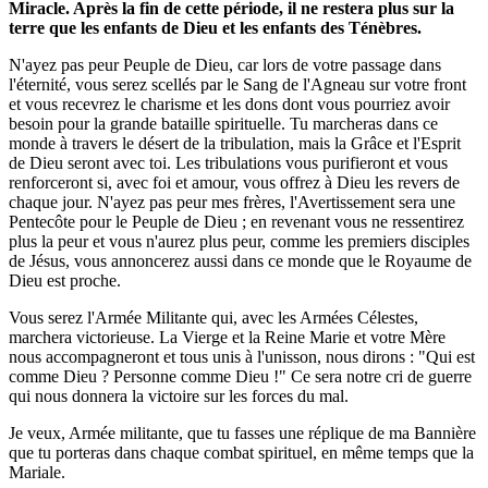
Miracle. Après la fin de cette période, il ne restera plus sur la
terre que les enfants de Dieu et les enfants des Ténèbres.
N'ayez pas peur Peuple de Dieu, car lors de votre passage dans
l'éternité, vous serez scellés par le Sang de l'Agneau sur votre front
et vous recevrez le charisme et les dons dont vous pourriez avoir
besoin pour la grande bataille spirituelle. Tu marcheras dans ce
monde à travers le désert de la tribulation, mais la Grâce et l'Esprit
de Dieu seront avec toi. Les tribulations vous purifieront et vous
renforceront si, avec foi et amour, vous offrez à Dieu les revers de
chaque jour. N'ayez pas peur mes frères, l'Avertissement sera une
Pentecôte pour le Peuple de Dieu ; en revenant vous ne ressentirez
plus la peur et vous n'aurez plus peur, comme les premiers disciples
de Jésus, vous annoncerez aussi dans ce monde que le Royaume de
Dieu est proche.
Vous serez l'Armée Militante qui, avec les Armées Célestes,
marchera victorieuse. La Vierge et la Reine Marie et votre Mère
nous accompagneront et tous unis à l'unisson, nous dirons : "Qui est
comme Dieu ? Personne comme Dieu !" Ce sera notre cri de guerre
qui nous donnera la victoire sur les forces du mal.
Je veux, Armée militante, que tu fasses une réplique de ma Bannière
que tu porteras dans chaque combat spirituel, en même temps que la
Mariale.