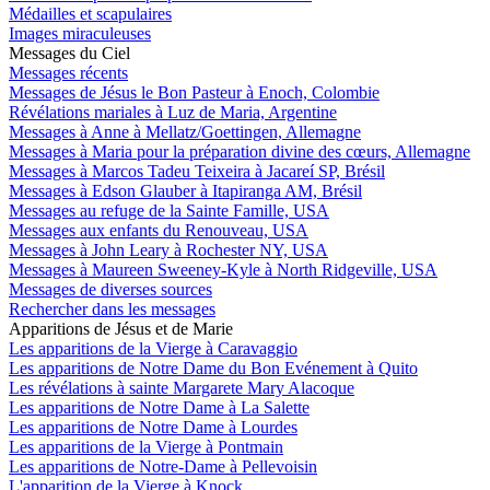
Médailles et scapulaires
Images miraculeuses
Messages du Ciel
Messages récents
Messages de Jésus le Bon Pasteur à Enoch, Colombie
Révélations mariales à Luz de Maria, Argentine
Messages à Anne à Mellatz/Goettingen, Allemagne
Messages à Maria pour la préparation divine des cœurs, Allemagne
Messages à Marcos Tadeu Teixeira à Jacareí SP, Brésil
Messages à Edson Glauber à Itapiranga AM, Brésil
Messages au refuge de la Sainte Famille, USA
Messages aux enfants du Renouveau, USA
Messages à John Leary à Rochester NY, USA
Messages à Maureen Sweeney-Kyle à North Ridgeville, USA
Messages de diverses sources
Rechercher dans les messages
Apparitions de Jésus et de Marie
Les apparitions de la Vierge à Caravaggio
Les apparitions de Notre Dame du Bon Evénement à Quito
Les révélations à sainte Margarete Mary Alacoque
Les apparitions de Notre Dame à La Salette
Les apparitions de Notre Dame à Lourdes
Les apparitions de la Vierge à Pontmain
Les apparitions de Notre-Dame à Pellevoisin
L'apparition de la Vierge à Knock