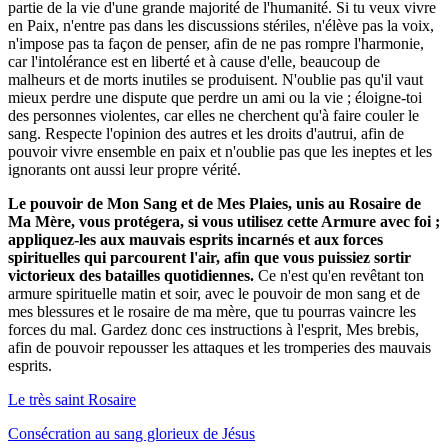
partie de la vie d'une grande majorité de l'humanité. Si tu veux vivre
en Paix, n'entre pas dans les discussions stériles, n'élève pas la voix,
n'impose pas ta façon de penser, afin de ne pas rompre l'harmonie,
car l'intolérance est en liberté et à cause d'elle, beaucoup de
malheurs et de morts inutiles se produisent. N'oublie pas qu'il vaut
mieux perdre une dispute que perdre un ami ou la vie ; éloigne-toi
des personnes violentes, car elles ne cherchent qu'à faire couler le
sang. Respecte l'opinion des autres et les droits d'autrui, afin de
pouvoir vivre ensemble en paix et n'oublie pas que les ineptes et les
ignorants ont aussi leur propre vérité.
Le pouvoir de Mon Sang et de Mes Plaies, unis au Rosaire de
Ma Mère, vous protégera, si vous utilisez cette Armure avec foi ;
appliquez-les aux mauvais esprits incarnés et aux forces
spirituelles qui parcourent l'air, afin que vous puissiez sortir
victorieux des batailles quotidiennes.
Ce n'est qu'en revêtant ton
armure spirituelle matin et soir, avec le pouvoir de mon sang et de
mes blessures et le rosaire de ma mère, que tu pourras vaincre les
forces du mal. Gardez donc ces instructions à l'esprit, Mes brebis,
afin de pouvoir repousser les attaques et les tromperies des mauvais
esprits.
Le très saint Rosaire
Consécration au sang glorieux de Jésus