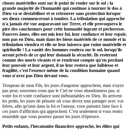
choses matérielles sont sur le point de rouler sur le sol ; la
grande majorité de l'humanité qui continue à tourner le dos à
Dieu va se déstabiliser et se retrouver sans protection lorsque
ses dieux commenceront à tomber. La tribulation qui approche
n'a jamais été vue auparavant sur Terre, et elle provoquera le
pire des cauchemars pour cette humanité ingrate et pécheresse.
Pauvres âmes, elles ont mis leur foi, leur confiance et leur espoir,
non pas en Dieu, mais dans les biens matériels de ce monde et la
tribulation viendra et elle ne leur laissera que ruine matérielle et
spirituelle ! La vanité des hommes roulera sur le sol, lorsqu'ils
seront privés de ce qui leur donnait la sécurité. Ils resteront
comme des morts vivants et se rendront compte qu'en perdant
leur pouvoir et leur argent, il ne leur restera que faiblesse et
fragilité, c'est l'essence même de la condition humaine quand
vous n'avez pas Dieu devant vous.
Troupeau de mon Fils, les jours d'angoisse approchent, mais n'ayez
pas peur, souvenez-vous que le Ciel ne vous abandonnera pas, si
votre foi et votre confiance sont inébranlables en Dieu. Ils arrivent
les petits, les jours de pénurie où vous devez tout partager avec vos
frères, afin qu'unis dans la foi et l'amour, vous puissiez faire face à
ces jours d'affliction qui approchent. C'est seulement si vous restez
ensemble que vous pourrez passer les jours d'épreuve.
Petits enfants, l'hécatombe financière approche, les élites qui