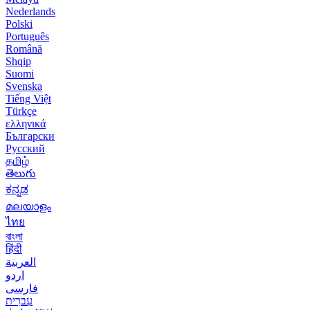
Nederlands
Polski
Português
Română
Shqip
Suomi
Svenska
Tiếng Việt
Türkçe
ελληνικά
Български
Русский
தமிழ்
తెలుగు
ಕನ್ನಡ
മലയാളം
ไทย
বাংলা
हिंदी
العربية
اردو
فارسی
עִברִית