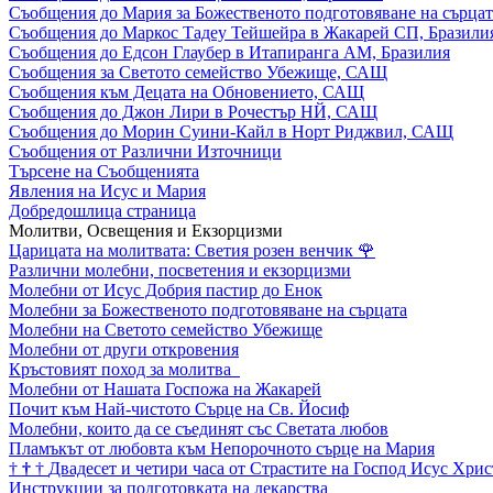
Съобщения до Мария за Божественото подготовяване на сърцат
Съобщения до Маркос Тадеу Тейшейра в Жакарей СП, Бразили
Съобщения до Едсон Глаубер в Итапиранга АМ, Бразилия
Съобщения за Светото семейство Убежище, САЩ
Съобщения към Децата на Обновението, САЩ
Съобщения до Джон Лири в Рочестър НЙ, САЩ
Съобщения до Морин Суини-Кайл в Норт Риджвил, САЩ
Съобщения от Различни Източници
Търсене на Съобщенията
Явления на Исус и Мария
Добредошлица страница
Молитви, Освещения и Екзорцизми
Царицата на молитвата: Светия розен венчик
🌹
Различни молебни, посветения и екзорцизми
Молебни от Исус Добрия пастир до Енок
Молебни за Божественото подготовяване на сърцата
Молебни на Светото семейство Убежище
Молебни от други откровения
Кръстовият поход за молитва
Молебни от Нашата Госпожа на Жакарей
Почит към Най-чистото Сърце на Св. Йосиф
Молебни, които да се съединят със Светата любов
Пламъкът от любовта към Непорочното сърце на Мария
†
†
†
Двадесет и четири часа от Страстите на Господ Исус Хрис
Инструкции за подготовката на лекарства