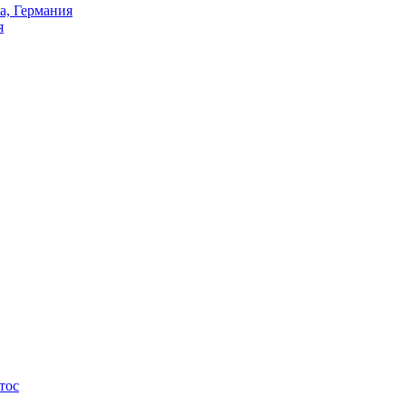
а, Германия
я
тос