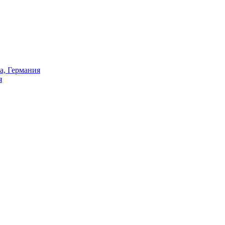
а, Германия
я