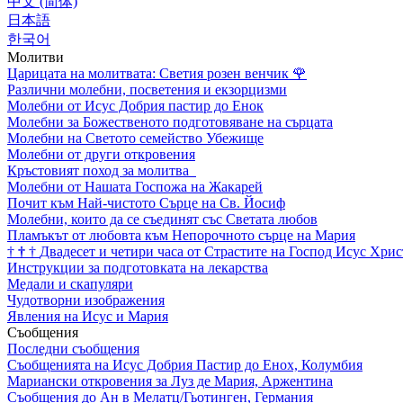
中文 (简体)
日本語
한국어
Молитви
Царицата на молитвата: Светия розен венчик
🌹
Различни молебни, посветения и екзорцизми
Молебни от Исус Добрия пастир до Енок
Молебни за Божественото подготовяване на сърцата
Молебни на Светото семейство Убежище
Молебни от други откровения
Кръстовият поход за молитва
Молебни от Нашата Госпожа на Жакарей
Почит към Най-чистото Сърце на Св. Йосиф
Молебни, които да се съединят със Светата любов
Пламъкът от любовта към Непорочното сърце на Мария
†
†
†
Двадесет и четири часа от Страстите на Господ Исус Хрис
Инструкции за подготовката на лекарства
Медали и скапуляри
Чудотворни изображения
Явления на Исус и Мария
Съобщения
Последни съобщения
Съобщенията на Исус Добрия Пастир до Енох, Колумбия
Мариански откровения за Луз де Мария, Аржентина
Съобщения до Ан в Мелатц/Гьотинген, Германия