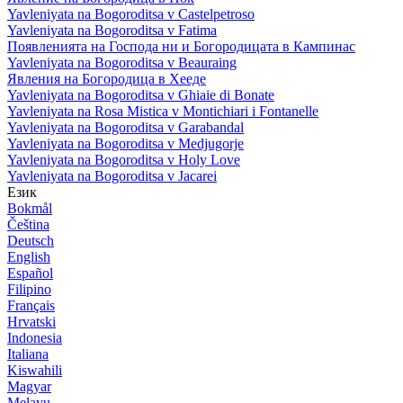
Yavleniyata na Bogoroditsa v Castelpetroso
Yavleniyata na Bogoroditsa v Fatima
Появленията на Господа ни и Богородицата в Кампинас
Yavleniyata na Bogoroditsa v Beauraing
Явления на Богородица в Хееде
Yavleniyata na Bogoroditsa v Ghiaie di Bonate
Yavleniyata na Rosa Mistica v Montichiari i Fontanelle
Yavleniyata na Bogoroditsa v Garabandal
Yavleniyata na Bogoroditsa v Medjugorje
Yavleniyata na Bogoroditsa v Holy Love
Yavleniyata na Bogoroditsa v Jacarei
Език
Bokmål
Čeština
Deutsch
English
Español
Filipino
Français
Hrvatski
Indonesia
Italiana
Kiswahili
Magyar
Melayu