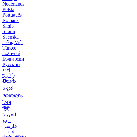
Nederlands
Polski
Português
Română
Shqip
Suomi
Svenska
Tiếng Việt
Türkçe
ελληνικά
Български
Русский
বাংলা
বதமிழ்
తెలుగు
ಕನ್ನಡ
മലയാളം
ไทย
हिंदी
العربية
اردو
فارسی
עִברִית