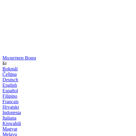
Молитвен Воин
Бг
Bokmål
Čeština
Deutsch
English
Español
Filipino
Français
Hrvatski
Indonesia
Italiana
Kiswahili
Magyar
Melayu