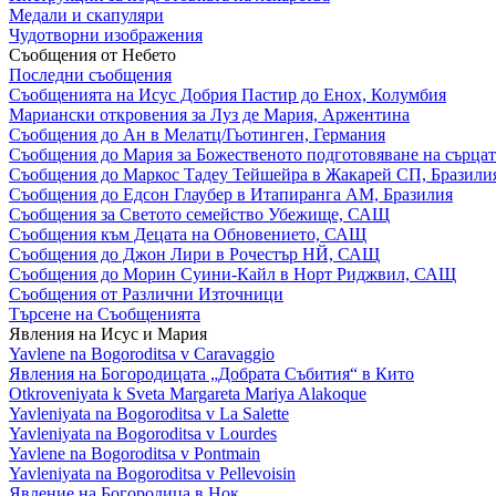
Медали и скапуляри
Чудотворни изображения
Съобщения от Небето
Последни съобщения
Съобщенията на Исус Добрия Пастир до Енох, Колумбия
Мариански откровения за Луз де Мария, Аржентина
Съобщения до Ан в Мелатц/Гьотинген, Германия
Съобщения до Мария за Божественото подготовяване на сърцат
Съобщения до Маркос Тадеу Тейшейра в Жакарей СП, Бразили
Съобщения до Едсон Глаубер в Итапиранга АМ, Бразилия
Съобщения за Светото семейство Убежище, САЩ
Съобщения към Децата на Обновението, САЩ
Съобщения до Джон Лири в Рочестър НЙ, САЩ
Съобщения до Морин Суини-Кайл в Норт Риджвил, САЩ
Съобщения от Различни Източници
Търсене на Съобщенията
Явления на Исус и Мария
Yavlene na Bogoroditsa v Caravaggio
Явления на Богородицата „Добрата Събития“ в Кито
Otkroveniyata k Sveta Margareta Mariya Alakoque
Yavleniyata na Bogoroditsa v La Salette
Yavleniyata na Bogoroditsa v Lourdes
Yavlene na Bogoroditsa v Pontmain
Yavleniyata na Bogoroditsa v Pellevoisin
Явление на Богородица в Нок