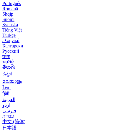
Português
Română
Shqip
Suomi
Svenska
Tiếng Việt
Türkçe
ελληνικά
Български
Русский
বাংলা
বதமிழ்
తెలుగు
ಕನ್ನಡ
മലയാളം
ไทย
हिंदी
العربية
اردو
فارسی
עִברִית
中文 (简体)
日本語