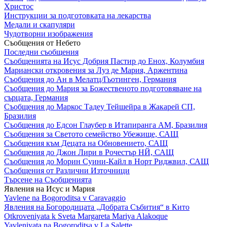
Христос
Инструкции за подготовката на лекарства
Медали и скапуляри
Чудотворни изображения
Съобщения от Небето
Последни съобщения
Съобщенията на Исус Добрия Пастир до Енох, Колумбия
Мариански откровения за Луз де Мария, Аржентина
Съобщения до Ан в Мелатц/Гьотинген, Германия
Съобщения до Мария за Божественото подготовяване на
сърцата, Германия
Съобщения до Маркос Тадеу Тейшейра в Жакарей СП,
Бразилия
Съобщения до Едсон Глаубер в Итапиранга АМ, Бразилия
Съобщения за Светото семейство Убежище, САЩ
Съобщения към Децата на Обновението, САЩ
Съобщения до Джон Лири в Рочестър НЙ, САЩ
Съобщения до Морин Суини-Кайл в Норт Риджвил, САЩ
Съобщения от Различни Източници
Търсене на Съобщенията
Явления на Исус и Мария
Yavlene na Bogoroditsa v Caravaggio
Явления на Богородицата „Добрата Събития“ в Кито
Otkroveniyata k Sveta Margareta Mariya Alakoque
Yavleniyata na Bogoroditsa v La Salette