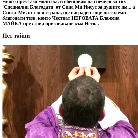
много през тази молитва, и обещавам да спечеля за тях
'Специални Благодати' от Сина Ми Иисус за душите им... а
Синът Ми, от своя страна, ще награди с още по-големи
благодати тези, които Честват НЕГОВАТА Блажена
МАЙКА през това призоваване към Него...
Пет тайни