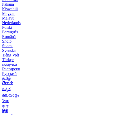
Italiana
Kiswahili
Magyar
Melayu
Nederlands
Polski
Português
Română
Shqip
Suomi
Svenska
Tiếng Việt
Türkçe
ελληνικά
Български
Русский
தமிழ்
తెలుగు
ಕನ್ನಡ
മലയാളം
ไทย
বাংলা
हिंदी