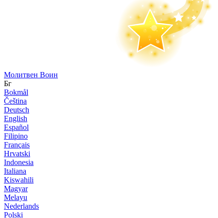
Молитвен Воин
Бг
Bokmål
Čeština
Deutsch
English
Español
Filipino
Français
Hrvatski
Indonesia
Italiana
Kiswahili
Magyar
Melayu
Nederlands
Polski