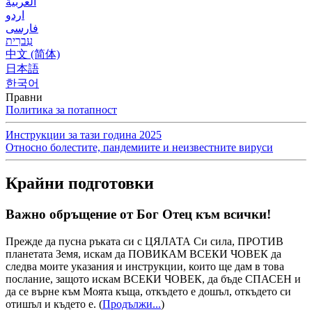
العربية
اردو
فارسی
עִברִית
中文 (简体)
日本語
한국어
Правни
Политика за потапност
Инструкции за тази година 2025
Относно болестите, пандемиите и неизвестните вируси
Крайни подготовки
Важно обръщение от Бог Отец към всички!
Прежде да пусна ръката си с ЦЯЛАТА Си сила, ПРОТИВ
планетата Земя, искам да ПОВИКАМ ВСЕКИ ЧОВЕК да
следва моите указания и инструкции, които ще дам в това
послание, защото искам ВСЕКИ ЧОВЕК, да бъде СПАСЕН и
да се върне към Моята къща, откъдето е дошъл, откъдето си
отишъл и където е.
(
Продължи...
)