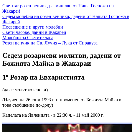
Светият розен венчик, размишлян от Наша Госпожа на
Жакарей
Седем молебна на розен венчика, дадени от Нашата Госпожа в
Жакарей
Посвещение и други молебни
Свети часове, данни в Жакарей
Молебни за Светите часа
Розен венчик на Св. Лучия – Лука от Сиракуза
Седем розариеви молитви, дадени от
Божията Майка в Жакараи
1º Розар на Евхаристията
(да се молят коленели)
(Научен на 26 юни 1993 г. и променен от Божията Майка в
това съобщение по-долу)
Капелата на Явленията - в 22:30 ч. - 11 май 2000 г.