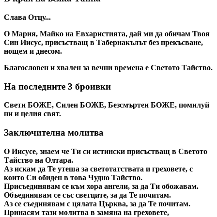
Слава Отцу...
О Мария, Майко на Евхаристията, дай ми да обичам Твоя
Син Иисус, присъстващ в Табернакълът без прекъсване,
нощем и днесом.
Благословен и хвален за вечни времена е Светото Тайство.
На последните 3 броивки
Свети БОЖЕ, Силен БОЖЕ, Безсмъртен БОЖЕ, помилуй
ни и целия свят.
Заключителна молитва
О Иисусе, знаем че Ти си истински присъстващ в Светото
Тайство на Олтара.
Aз искам да Те утеша за светотатствата и греховете, с
които Си обиден в това Чудно Тайство.
Присъединявам се към хора ангели, за да Ти обожавам.
Объединявам се със светците, за да Те почитам.
Aз се съединявам с цялата Църква, за да Те почитам.
Принасям тази молитва в замяна на греховете,