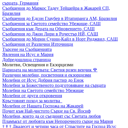
сърцата, Германия
Съобщения до Маркос Тадеу Тейшейра в Жакарей СП,
Бразилия
Съобщения до Едсон Глаубер в Итапиранга АМ, Бразилия
Съобщения за Светото семейство Убежище, САЩ
Съобщения към Децата на Обновението, САЩ
Съобщения до Джон Лири в Рочестър НЙ, САЩ
Съобщения до Морин Суини-Кайл в Норт Риджвил, САЩ
Съобщения от Различни Източници
Търсене на Съобщенията
Явления на Исус и Мария
Добредошлица страница
Молитви, Освещения и Екзорцизми
Царицата на молитвата: Светия розен венчик
🌹
Различни молебни, посветения и екзорцизми
Молебни от Исус Добрия пастир до Енок
Молебни за Божественото подготовяване на сърцата
Молебни на Светото семейство Убежище
Молебни от други откровения
Кръстовият поход за молитва
Молебни от Нашата Госпожа на Жакарей
Почит към Най-чистото Сърце на Св. Йосиф
Молебни, които да се съединят със Светата любов
Пламъкът от любовта към Непорочното сърце на Мария
†
†
†
Двадесет и четири часа от Страстите на Господ Исус