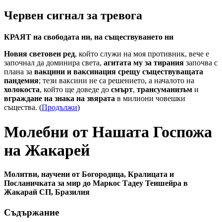
Червен сигнал за тревога
КРАЯТ на свободата ни, на съществуването ни
Новия световен ред
, който служи на моя противник, вече е
започнал да доминира света,
агитата му за тирания
започва с
плана за
вакцини и ваксинация срещу съществуващата
пандемия
; тези ваксини не са решението, а началото на
холокоста
, който ще доведе до
смърт
,
трансуманизъм
и
вграждане на знака на звярата
в милиони човешки
същества. (
Продължи
)
Молебни от Нашата Госпожа
на Жакарей
Молитви, научени от Богородица, Кралицата и
Посланичката за мир до Маркос Тадеу Теишейра в
Жакарай СП, Бразилия
Съдържание