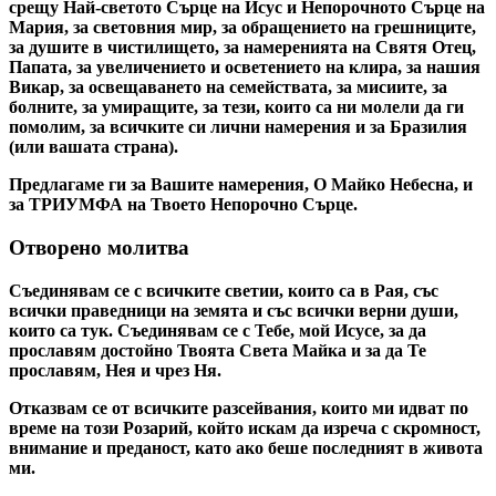
срещу Най-светото Сърце на Исус и Непорочното Сърце на
Мария, за световния мир, за обращението на грешниците,
за душите в чистилището, за намеренията на Святя Отец,
Папата, за увеличението и осветението на клира, за нашия
Викар, за освещаването на семействата, за мисиите, за
болните, за умиращите, за тези, които са ни молели да ги
помолим, за всичките си лични намерения и за Бразилия
(или вашата страна).
Предлагаме ги за Вашите намерения, О Майко Небесна, и
за ТРИУМФА на Твоето Непорочно Сърце.
Отворено молитва
Съединявам се с всичките светии, които са в Рая, със
всички праведници на земята и със всички верни души,
които са тук. Съединявам се с Тебе, мой Исусе, за да
прославям достойно Твоята Света Майка и за да Те
прославям, Нея и чрез Ня.
Отказвам се от всичките разсейвания, които ми идват по
време на този Розарий, който искам да изреча с скромност,
внимание и преданост, като ако беше последният в живота
ми.