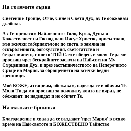
На големите зърна
Светейше Троице, Отче, Сине и Свети Дух, аз Те обожавам
дълбоко.
Aз Ти принасям Най-ценното Тяло, Кръв, Душа и
Божественост на Господ наш Иисус Христос, присъстващ
във всички табернакълове по света, в замяна на
оскърбленията, богохулствия, светотатства и
безразличието, с които ТОЙ Сам е обиден, и моля Те да ми
простиш чрез бескрайните заслуги на Най-светия Му
Сърцевинен Дух, и през застъпничеството на Непорочното
Сръце на Мария, за обращението на всички бедни
грешници.
Мой БОЖЕ, аз вярвам, обожавам, надежда се и обичам Те.
Моля Ти да ми простиш за всичките, които не вярат, не
обожават, не надеждат и не обичат Те.
На малките броивки
Благодарение и хвала да се въздадат 'през Мария' в всяко
време на Най-светото и БОЖЕСТВЕНО Тайнство