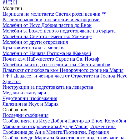
한국어
Молитви
Царицата на молитвата: Светия розен венчик
🌹
Различни молебни, посветения и екзорцизми
Молебни от Исус Добрия пастир до Енок
Молебни за Божественото подготовяване на сърцата
Молебни на Светото семейство Убежище
Молебни от други откровения
Кръстовият поход за молитва
Молебни от Нашата Госпожа на Жакарей
Почит към Най-чистото Сърце на Св. Йосиф
Молебни, които да се съединят със Светата любов
Пламъкът от любовта към Непорочното сърце на Мария
†
†
†
Двадесет и четири часа от Страстите на Господ Исус
Христос
Инструкции за подготовката на лекарства
Медали и скапуляри
Чудотворни изображения
Явления на Исус и Мария
Съобщения
Последни съобщения
Съобщенията на Исус Добрия Пастир до Енох, Колумбия
Мариански откровения за Луз де Мария, Аржентина
Съобщения до Ан в Мелатц/Гьотинген, Германия
Съобщения до Мария за Божественото подготовяване на