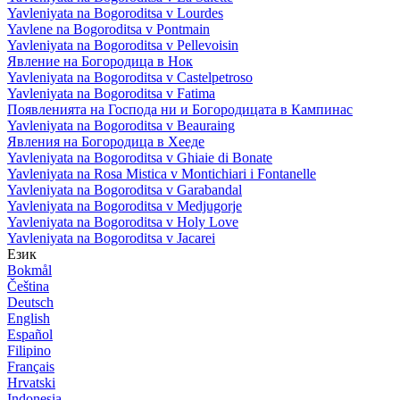
Yavleniyata na Bogoroditsa v Lourdes
Yavlene na Bogoroditsa v Pontmain
Yavleniyata na Bogoroditsa v Pellevoisin
Явление на Богородица в Нок
Yavleniyata na Bogoroditsa v Castelpetroso
Yavleniyata na Bogoroditsa v Fatima
Появленията на Господа ни и Богородицата в Кампинас
Yavleniyata na Bogoroditsa v Beauraing
Явления на Богородица в Хееде
Yavleniyata na Bogoroditsa v Ghiaie di Bonate
Yavleniyata na Rosa Mistica v Montichiari i Fontanelle
Yavleniyata na Bogoroditsa v Garabandal
Yavleniyata na Bogoroditsa v Medjugorje
Yavleniyata na Bogoroditsa v Holy Love
Yavleniyata na Bogoroditsa v Jacarei
Език
Bokmål
Čeština
Deutsch
English
Español
Filipino
Français
Hrvatski
Indonesia