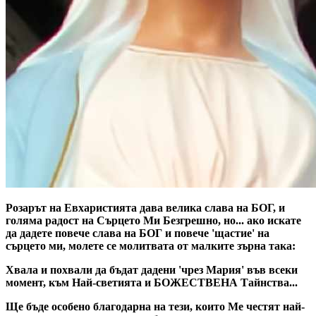
Розарът на Евхаристията дава велика слава на БОГ, и
голяма радост на Сърцето Ми Безгрешно, но... ако искате
да дадете повече слава на БОГ и повече 'щастие' на
сърцето ми, молете се молитвата от малките зърна така:
Хвала и похвали да бъдат дадени 'чрез Мария' във всеки
момент, към Най-светията и БОЖЕСТВЕНА Тайнства...
Ще бъде особено благодарна на тези, които Ме честят най-