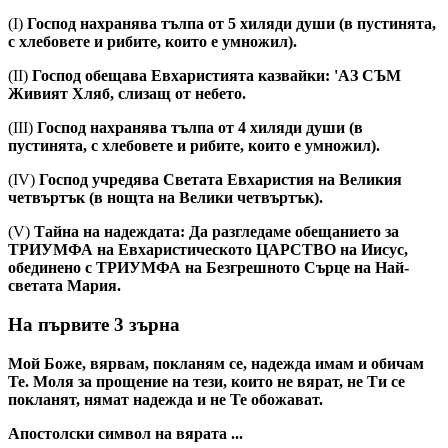
(I)
Господ нахранява тълпа от 5 хиляди души (в пустинята,
с хлебовете и рибите, които е умножил).
(II)
Господ обещава Евхаристията казвайки: 'AЗ СЪМ
Живият Хляб, слизащ от небето.
(III)
Господ нахранява тълпа от 4 хиляди души (в
пустинята, с хлебовете и рибите, които е умножил).
(IV)
Господ учредява Светата Евхаристия на Великия
четвъртък (в нощта на Велики четвъртък).
(V)
Тайна на надеждата: Да разгледаме обещанието за
ТРИУМФА на Евхаристическото ЦАРСТВО на Иисус,
обединено с ТРИУМФА на Безгрешното Сърце на Най-
светата Мария.
На първите 3 зърна
Мой Боже, вярвам, покланям се, надежда имам и обичам
Те. Моля за прощение на тези, които не вярат, не Ти се
покланят, нямат надежда и не Те обожават.
Aпостолски символ на вярата ...