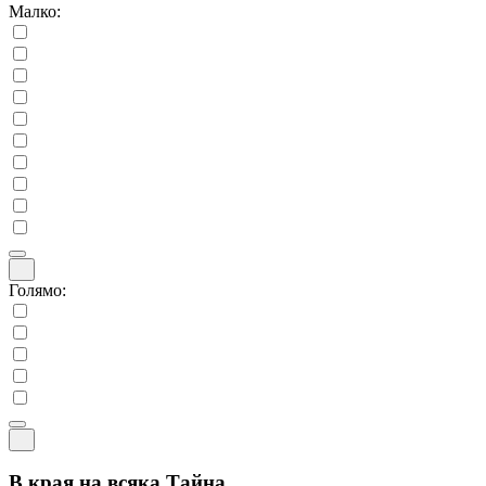
Малко:
Голямо:
В края на всяка Тайна