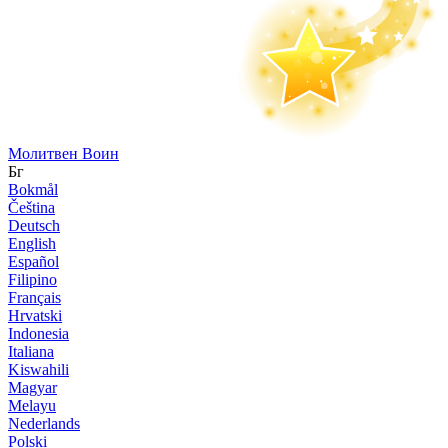
Молитвен Воин
Бг
Bokmål
Čeština
Deutsch
English
Español
Filipino
Français
Hrvatski
Indonesia
Italiana
Kiswahili
Magyar
Melayu
Nederlands
Polski