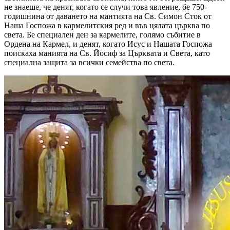
не знаеше, че денят, когато се случи това явление, бе 750-
годишнина от даването на мантията на Св. Симон Сток от
Наша Госпожа в кармелитския ред и във цялата църква по
света. Бе специален ден за кармелите, голямо събитие в
Ордена на Кармел, и денят, когато Исус и Нашата Госпожа
поискаха манията на Св. Йосиф за Църквата и Света, като
специална защита за всички семейства по света.