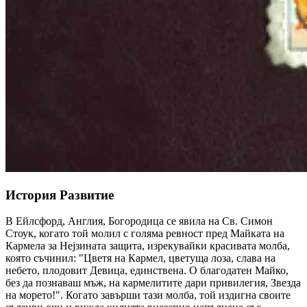
История Развитие
В Ейлсфорд, Англия, Богородица се явила на Св. Симон
Стоук, когато той молил с голяма ревност пред Майката на
Кармела за Нејзината защита, изрекувайки красивата молба,
която съчинил:
"Цветя на Кармел, цветуща лоза, слава на
небето, плодовит Девица, единствена. О благодатен Майко,
без да познаваш мъж, на кармелитите дари привилегия, Звезда
на морето!".
Когато завърши тази молба, той издигна своите