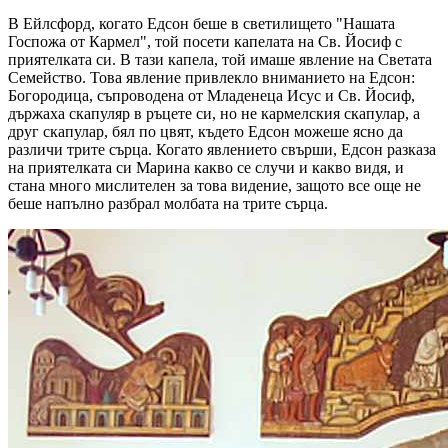
В Ейлсфорд, когато Едсон беше в светилището "Нашата
Госпожа от Кармел", той посети капелата на Св. Йосиф с
приятелката си. В тази капела, той имаше явление на Светата
Семейство. Това явление привлекло вниманието на Едсон:
Богородица, съпроводена от Младенеца Исус и Св. Йосиф,
държаха скапуляр в ръцете си, но не кармелския скапулар, а
друг скапулар, бял по цвят, където Едсон можеше ясно да
различи трите сърца. Когато явлението свърши, Едсон разказа
на приятелката си Марина какво се случи и какво видя, и
стана много мислителен за това видение, защото все още не
беше напълно разбрал молбата на трите сърца.