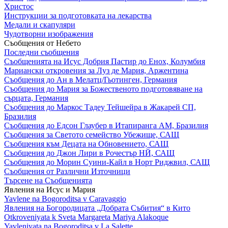
Христос
Инструкции за подготовката на лекарства
Медали и скапуляри
Чудотворни изображения
Съобщения от Небето
Последни съобщения
Съобщенията на Исус Добрия Пастир до Енох, Колумбия
Мариански откровения за Луз де Мария, Аржентина
Съобщения до Ан в Мелатц/Гьотинген, Германия
Съобщения до Мария за Божественото подготовяване на
сърцата, Германия
Съобщения до Маркос Тадеу Тейшейра в Жакарей СП,
Бразилия
Съобщения до Едсон Глаубер в Итапиранга АМ, Бразилия
Съобщения за Светото семейство Убежище, САЩ
Съобщения към Децата на Обновението, САЩ
Съобщения до Джон Лири в Рочестър НЙ, САЩ
Съобщения до Морин Суини-Кайл в Норт Риджвил, САЩ
Съобщения от Различни Източници
Търсене на Съобщенията
Явления на Исус и Мария
Yavlene na Bogoroditsa v Caravaggio
Явления на Богородицата „Добрата Събития“ в Кито
Otkroveniyata k Sveta Margareta Mariya Alakoque
Yavleniyata na Bogoroditsa v La Salette