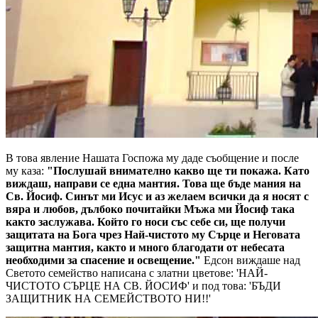
В това явление Нашата Госпожа му даде съобщение и после
му каза:
"Послушай внимателно какво ще ти покажа. Като
виждаш, направи се една мантия. Това ще бъде мания на
Св. Йосиф. Синът ми Исус и аз желаем всички да я носят с
вяра и любов, дълбоко почитайки Мъжа ми Йосиф така
както заслужава. Който го носи със себе си, ще получи
защитата на Бога чрез Най-чистото му Сърце и Неговата
защитна мантия, както и много благодати от небесата
необходими за спасение и освещение."
Едсон виждаше над
Светото семейство написана с златни цветове:
'НАЙ-
ЧИСТОТО СЪРЦЕ НА СВ. ЙОСИФ'
и под това:
'БЪДИ
ЗАЩИТНИК НА СЕМЕЙСТВОТО НИ!!'