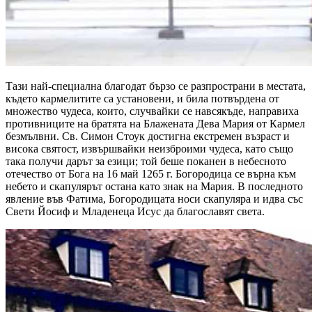
Тази най-специална благодат бързо се разпространи в местата,
където кармелитите са установени, и била потвърдена от
множество чудеса, които, случвайки се навсякъде, направиха
противниците на братята на Блажената Дева Мария от Кармел
безмълвни. Св. Симон Стоук достигна екстремен възраст и
висока святост, извършвайки неизброими чудеса, като също
така получи дарът за езици; той беше поканен в небесното
отечество от Бога на 16 май 1265 г. Богородица се върна към
небето и скапулярът остана като знак на Мария. В последното
явление във Фатима, Богородицата носи скапуляра и идва със
Свети Йосиф и Младенеца Исус да благославят света.