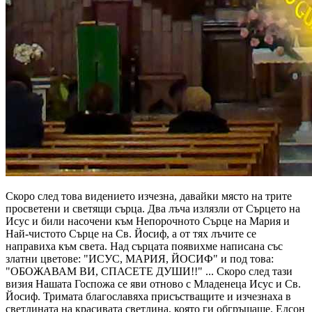
Скоро след това видението изчезна, давайки място на трите
просветени и светящи сърца. Два лъча излязли от Сърцето на
Исус и били насочени към Непорочното Сърце на Мария и
Най-чистото Сърце на Св. Йосиф, а от тях лъчите се
направиха към света. Над сърцата появихме написана със
златни цветове:
"ИСУС, МАРИЯ, ЙОСИФ"
и под това:
"ОБОЖАВАМ ВИ, СПАСЕТЕ ДУШИ!!"
... Скоро след тази
визия Нашата Госпожа се яви отново с Младенеца Исус и Св.
Йосиф. Тримата благославяха присъстващите и изчезнаха в
светлината на красивата светлина, която ги обгръщаше. Едсон