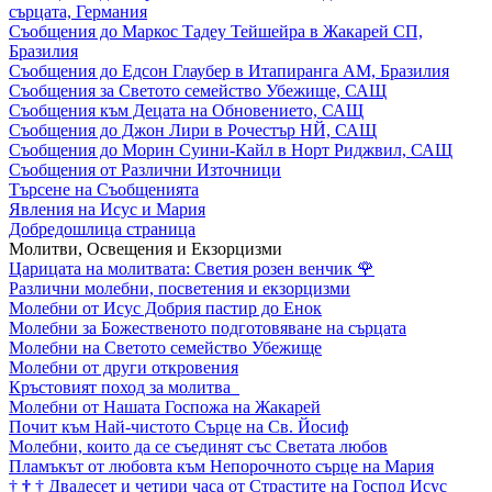
сърцата, Германия
Съобщения до Маркос Тадеу Тейшейра в Жакарей СП,
Бразилия
Съобщения до Едсон Глаубер в Итапиранга АМ, Бразилия
Съобщения за Светото семейство Убежище, САЩ
Съобщения към Децата на Обновението, САЩ
Съобщения до Джон Лири в Рочестър НЙ, САЩ
Съобщения до Морин Суини-Кайл в Норт Риджвил, САЩ
Съобщения от Различни Източници
Търсене на Съобщенията
Явления на Исус и Мария
Добредошлица страница
Молитви, Освещения и Екзорцизми
Царицата на молитвата: Светия розен венчик
🌹
Различни молебни, посветения и екзорцизми
Молебни от Исус Добрия пастир до Енок
Молебни за Божественото подготовяване на сърцата
Молебни на Светото семейство Убежище
Молебни от други откровения
Кръстовият поход за молитва
Молебни от Нашата Госпожа на Жакарей
Почит към Най-чистото Сърце на Св. Йосиф
Молебни, които да се съединят със Светата любов
Пламъкът от любовта към Непорочното сърце на Мария
†
†
†
Двадесет и четири часа от Страстите на Господ Исус