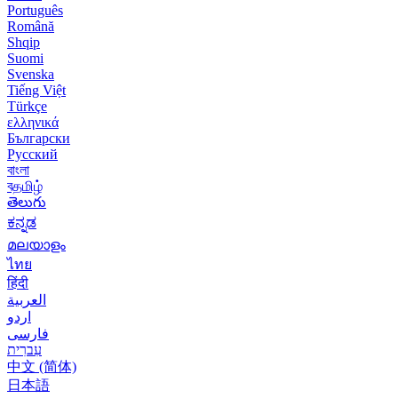
Português
Română
Shqip
Suomi
Svenska
Tiếng Việt
Türkçe
ελληνικά
Български
Русский
বাংলা
বதமிழ்
తెలుగు
ಕನ್ನಡ
മലയാളം
ไทย
हिंदी
العربية
اردو
فارسی
עִברִית
中文 (简体)
日本語