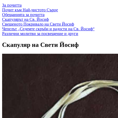
За почитта
Почит към Най-чистото Сърце
Обещанията за почитта
Скапулярът на Св. Йосиф
Свещеното Покривало на Свети Йосиф
Чепелът „Седемте скръби и радости на Св. Йосиф“
Различни молитви за посвещение и други
Скапуляр на Свети Йосиф