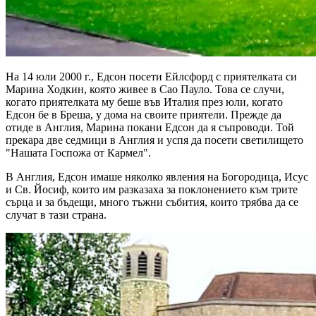
На 14 юли 2000 г., Едсон посети Ейлсфорд с приятелката си
Марина Ходкин, която живее в Сао Пауло. Това се случи,
когато приятелката му беше във Италия през юли, когато
Едсон бе в Бреша, у дома на своите приятели. Прежде да
отиде в Англия, Марина покани Едсон да я съпроводи. Той
прекара две седмици в Англия и успя да посети светилището
"Нашата Госпожа от Кармел".
В Англия, Едсон имаше няколко явления на Богородица, Исус
и Св. Йосиф, които им разказаха за поклонението към трите
сърца и за бъдещи, много тъжни събития, които трябва да се
случат в тази страна.