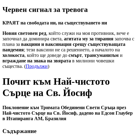
Червен сигнал за тревога
КРАЯТ на свободата ни, на съществуването ни
Новия световен ред
, който служи на моя противник, вече е
започнал да доминира света,
агитата му за тирания
започва с
плана за
вакцини и ваксинация срещу съществуващата
пандемия
; тези ваксини не са решението, а началото на
холокоста
, който ще доведе до
смърт
,
трансуманизъм
и
вграждане на знака на звярата
в милиони човешки
същества. (
Продължи
)
Почит към Най-чистото
Сърце на Св. Йосиф
Поклонение към Тримата Обединени Свети Сръца през
Най-чистото Сърце на Св. Йосиф, дадено на Едсон Глаубер
в Итапиранга АМ, Бразилия
Съдържание