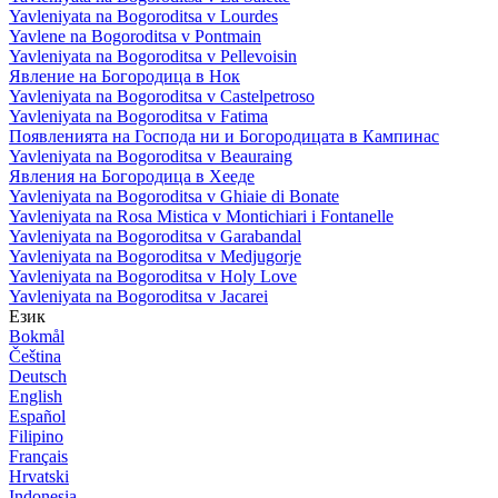
Yavleniyata na Bogoroditsa v Lourdes
Yavlene na Bogoroditsa v Pontmain
Yavleniyata na Bogoroditsa v Pellevoisin
Явление на Богородица в Нок
Yavleniyata na Bogoroditsa v Castelpetroso
Yavleniyata na Bogoroditsa v Fatima
Появленията на Господа ни и Богородицата в Кампинас
Yavleniyata na Bogoroditsa v Beauraing
Явления на Богородица в Хееде
Yavleniyata na Bogoroditsa v Ghiaie di Bonate
Yavleniyata na Rosa Mistica v Montichiari i Fontanelle
Yavleniyata na Bogoroditsa v Garabandal
Yavleniyata na Bogoroditsa v Medjugorje
Yavleniyata na Bogoroditsa v Holy Love
Yavleniyata na Bogoroditsa v Jacarei
Език
Bokmål
Čeština
Deutsch
English
Español
Filipino
Français
Hrvatski
Indonesia