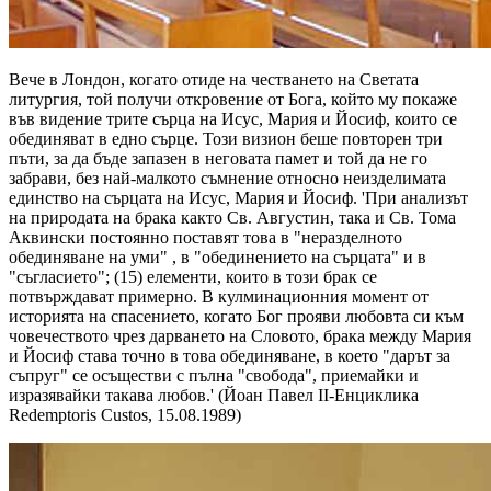
Вече в Лондон, когато отиде на честването на Светата
литургия, той получи откровение от Бога, който му покаже
във видение трите сърца на Исус, Мария и Йосиф, които се
обединяват в едно сърце. Този визион беше повторен три
пъти, за да бъде запазен в неговата памет и той да не го
забрави, без най-малкото съмнение относно неизделимата
единство на сърцата на Исус, Мария и Йосиф. 'При анализът
на природата на брака както Св. Августин, така и Св. Тома
Аквински постоянно поставят това в "неразделното
обединяване на уми" , в "обединението на сърцата" и в
"съгласието"; (15) елементи, които в този брак се
потвърждават примерно. В кулминационния момент от
историята на спасението, когато Бог прояви любовта си към
човечеството чрез дарването на Словото, брака между Мария
и Йосиф става точно в това обединяване, в което "дарът за
съпруг" се осъществи с пълна "свобода", приемайки и
изразявайки такава любов.' (Йоан Павел II-Енциклика
Redemptoris Custos, 15.08.1989)