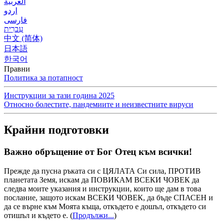
العربية
اردو
فارسی
עִברִית
中文 (简体)
日本語
한국어
Правни
Политика за потапност
Инструкции за тази година 2025
Относно болестите, пандемиите и неизвестните вируси
Крайни подготовки
Важно обръщение от Бог Отец към всички!
Прежде да пусна ръката си с ЦЯЛАТА Си сила, ПРОТИВ
планетата Земя, искам да ПОВИКАМ ВСЕКИ ЧОВЕК да
следва моите указания и инструкции, които ще дам в това
послание, защото искам ВСЕКИ ЧОВЕК, да бъде СПАСЕН и
да се върне към Моята къща, откъдето е дошъл, откъдето си
отишъл и където е.
(
Продължи...
)