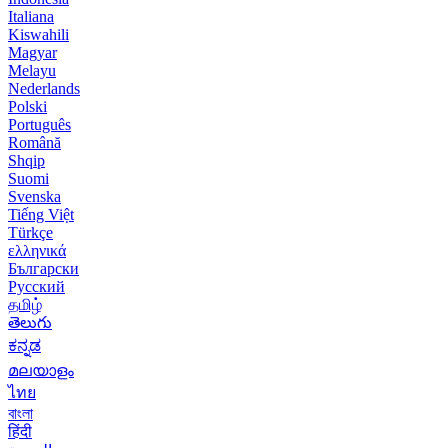
Italiana
Kiswahili
Magyar
Melayu
Nederlands
Polski
Português
Română
Shqip
Suomi
Svenska
Tiếng Việt
Türkçe
ελληνικά
Български
Русский
தமிழ்
తెలుగు
ಕನ್ನಡ
മലയാളം
ไทย
বাংলা
हिंदी