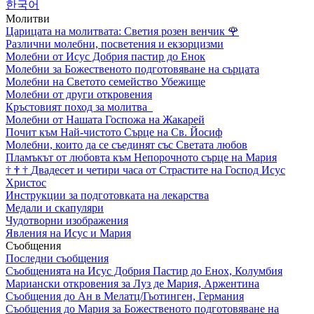
한국어
Молитви
Царицата на молитвата: Светия розен венчик
🌹
Различни молебни, посветения и екзорцизми
Молебни от Исус Добрия пастир до Енок
Молебни за Божественото подготовяване на сърцата
Молебни на Светото семейство Убежище
Молебни от други откровения
Кръстовият поход за молитва
Молебни от Нашата Госпожа на Жакарей
Почит към Най-чистото Сърце на Св. Йосиф
Молебни, които да се съединят със Светата любов
Пламъкът от любовта към Непорочното сърце на Мария
†
†
†
Двадесет и четири часа от Страстите на Господ Исус
Христос
Инструкции за подготовката на лекарства
Медали и скапуляри
Чудотворни изображения
Явления на Исус и Мария
Съобщения
Последни съобщения
Съобщенията на Исус Добрия Пастир до Енох, Колумбия
Мариански откровения за Луз де Мария, Аржентина
Съобщения до Ан в Мелатц/Гьотинген, Германия
Съобщения до Мария за Божественото подготовяване на