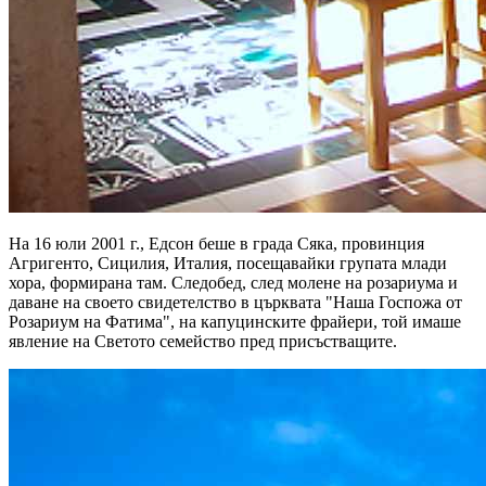
На 16 юли 2001 г., Едсон беше в града Сяка, провинция
Агригенто, Сицилия, Италия, посещавайки групата млади
хора, формирана там. Следобед, след молене на розариума и
даване на своето свидетелство в църквата "Наша Госпожа от
Розариум на Фатима", на капуцинските фрайери, той имаше
явление на Светото семейство пред присъстващите.