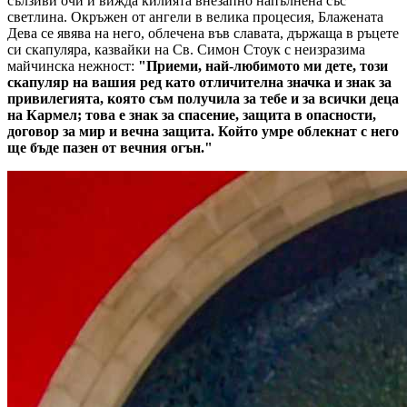
сълзиви очи и вижда килията внезапно напълнена със
светлина. Окръжен от ангели в велика процесия, Блажената
Дева се явява на него, облечена във славата, държаща в ръцете
си скапуляра, казвайки на Св. Симон Стоук с неизразима
майчинска нежност:
"Приеми, най-любимото ми дете, този
скапуляр на вашия ред като отличителна значка и знак за
привилегията, която съм получила за тебе и за всички деца
на Кармел; това е знак за спасение, защита в опасности,
договор за мир и вечна защита. Който умре облекнат с него
ще бъде пазен от вечния огън."