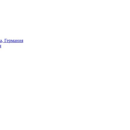
а, Германия
я