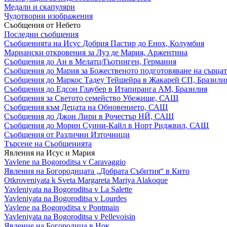
Медали и скапуляри
Чудотворни изображения
Съобщения от Небето
Последни съобщения
Съобщенията на Исус Добрия Пастир до Енох, Колумбия
Мариански откровения за Луз де Мария, Аржентина
Съобщения до Ан в Мелатц/Гьотинген, Германия
Съобщения до Мария за Божественото подготовяване на сърцат
Съобщения до Маркос Тадеу Тейшейра в Жакарей СП, Бразили
Съобщения до Едсон Глаубер в Итапиранга АМ, Бразилия
Съобщения за Светото семейство Убежище, САЩ
Съобщения към Децата на Обновението, САЩ
Съобщения до Джон Лири в Рочестър НЙ, САЩ
Съобщения до Морин Суини-Кайл в Норт Риджвил, САЩ
Съобщения от Различни Източници
Търсене на Съобщенията
Явления на Исус и Мария
Yavlene na Bogoroditsa v Caravaggio
Явления на Богородицата „Добрата Събития“ в Кито
Otkroveniyata k Sveta Margareta Mariya Alakoque
Yavleniyata na Bogoroditsa v La Salette
Yavleniyata na Bogoroditsa v Lourdes
Yavlene na Bogoroditsa v Pontmain
Yavleniyata na Bogoroditsa v Pellevoisin
Явление на Богородица в Нок