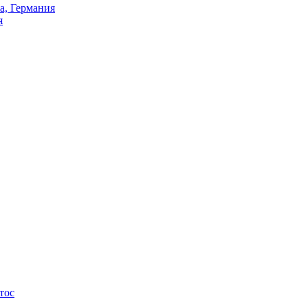
а, Германия
я
тос