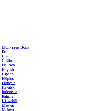
Молитвен Воин
Бг
Bokmål
Čeština
Deutsch
English
Español
Filipino
Français
Hrvatski
Indonesia
Italiana
Kiswahili
Magyar
Melayu