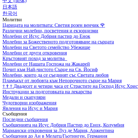
中文 (简体)
日本語
한국어
Молитви
Царицата на молитвата: Светия розен венчик
🌹
Различни молебни, посветения и екзорцизми
Молебни от Исус Добрия пастир до Енок
Молебни за Божественото подготовяване на сърцата
Молебни на Светото семейство Убежище
Молебни от други откровения
Кръстовият поход за молитва
Молебни от Нашата Госпожа на Жакарей
Почит към Най-чистото Сърце на Св. Йосиф
Молебни, които да се съединят със Светата любов
Пламъкът от любовта към Непорочното сърце на Мария
†
†
†
Двадесет и четири часа от Страстите на Господ Исус Хрис
Инструкции за подготовката на лекарства
Медали и скапуляри
Чудотворни изображения
Явления на Исус и Мария
Съобщения
Последни съобщения
Съобщенията на Исус Добрия Пастир до Енох, Колумбия
Мариански откровения за Луз де Мария, Аржентина
Съобщения до Ан в Мелатц/Гьотинген, Германия