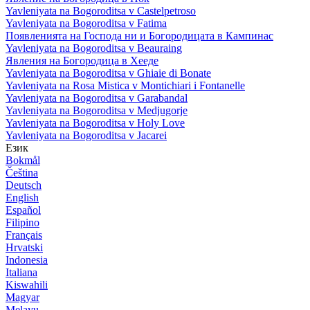
Yavleniyata na Bogoroditsa v Castelpetroso
Yavleniyata na Bogoroditsa v Fatima
Появленията на Господа ни и Богородицата в Кампинас
Yavleniyata na Bogoroditsa v Beauraing
Явления на Богородица в Хееде
Yavleniyata na Bogoroditsa v Ghiaie di Bonate
Yavleniyata na Rosa Mistica v Montichiari i Fontanelle
Yavleniyata na Bogoroditsa v Garabandal
Yavleniyata na Bogoroditsa v Medjugorje
Yavleniyata na Bogoroditsa v Holy Love
Yavleniyata na Bogoroditsa v Jacarei
Език
Bokmål
Čeština
Deutsch
English
Español
Filipino
Français
Hrvatski
Indonesia
Italiana
Kiswahili
Magyar
Melayu