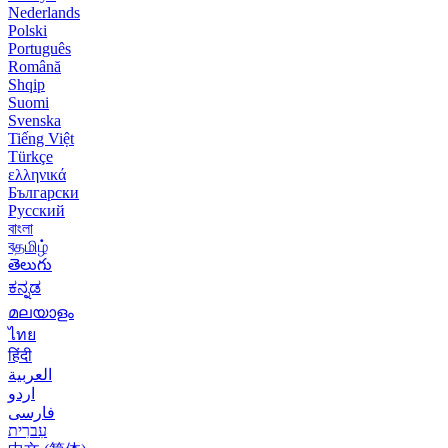
Nederlands
Polski
Português
Română
Shqip
Suomi
Svenska
Tiếng Việt
Türkçe
ελληνικά
Български
Русский
বাংলা
বதமிழ்
తెలుగు
ಕನ್ನಡ
മലയാളം
ไทย
हिंदी
العربية
اردو
فارسی
עִברִית