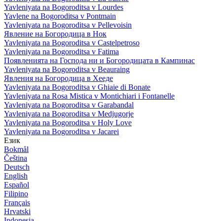
Yavleniyata na Bogoroditsa v Lourdes
Yavlene na Bogoroditsa v Pontmain
Yavleniyata na Bogoroditsa v Pellevoisin
Явление на Богородица в Нок
Yavleniyata na Bogoroditsa v Castelpetroso
Yavleniyata na Bogoroditsa v Fatima
Появленията на Господа ни и Богородицата в Кампинас
Yavleniyata na Bogoroditsa v Beauraing
Явления на Богородица в Хееде
Yavleniyata na Bogoroditsa v Ghiaie di Bonate
Yavleniyata na Rosa Mistica v Montichiari i Fontanelle
Yavleniyata na Bogoroditsa v Garabandal
Yavleniyata na Bogoroditsa v Medjugorje
Yavleniyata na Bogoroditsa v Holy Love
Yavleniyata na Bogoroditsa v Jacarei
Език
Bokmål
Čeština
Deutsch
English
Español
Filipino
Français
Hrvatski
Indonesia