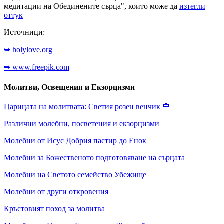
медитации на Обединените сърца", които може да
изтегли
оттук
Источници:
➥ holylove.org
➥ www.freepik.com
Молитви, Освещения и Екзорцизми
Царицата на молитвата: Светия розен венчик
🌹
Различни молебни, посветения и екзорцизми
Молебни от Исус Добрия пастир до Енок
Молебни за Божественото подготовяване на сърцата
Молебни на Светото семейство Убежище
Молебни от други откровения
Кръстовият поход за молитва