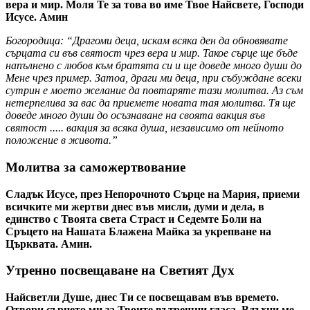
вера и мир. Моля Те за това во име Твое Найсвете, Господи
Исусе. Амин
Богородица: “Драгоми деца, искам всяка ден да обновявате
сърцата си във святост чрез вера и мир. Такое сърце ще бъде
напълнено с любов към братята си и ще доведе много души до
Мене чрез пример. Затоа, драги ми деца, при събуждане всеки
сутрин е моето желание да повтаряте тази молитва. Аз съм
нетерпелива за вас да приемете новата тая молитва. Тя ще
доведе много души до осъзнаване на своята вакция във
святост ..... вакция за всяка душа, независимо от нейното
положение в живота.”
Молитва за саможертвование
Сладък Исусе, през Непорочното Сърце на Мария, приеми
всичките ми жертви днес във мисли, думи и дела, в
единство с Твоята света Страст и Седемте Боли на
Сръцето на Нашата Блажена Майка за укрепване на
Църквата. Амин.
Утренно посвещаване на Светият Дух
Найсветли Душе, днес Ти се посвещавам във времето.
Отвори сърцето ми за Твоите вътрешни гласа. Вдъхни ме