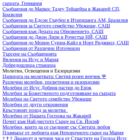
сърцата, Германия
Съобщения до Маркос Тадеу Тейшейра в Жакарей СП,
Бразилия
Съобщения до Едсон Глаубер в Итапиранга АМ, Бразилия
Съобщения за Светото семейство Убежище, САЩ
Съобщения към Децата на Обновението, САЩ
Съобщения до Джон Лири в Рочестър НЙ, САЩ
Съобщения до Морин Суини-Кайл в Норт Риджвил, САЩ
Съобщения от Различни Източници
Търсене на Съобщенията
Явления на Исус и Мария
Добредошлица страница
Молитви, Освещения и Екзорцизми
Царицата на молитвата: Светия розен венчик
🌹
Различни молебни, посветения и екзорцизми
Молебни от Исус Добрия пастир до Енок
Молебни за Божественото подготовяване на сърцата
Молебни на Светото семейство Убежище
Молебни от други откровения
Кръстовият поход за молитва
Молебни от Нашата Госпожа на Жакарей
Почит към Най-чистото Сърце на Св. Йосиф
Молебни, които да се съединят със Светата любов
Пламъкът от любовта към Непорочното сърце на Мария
†
†
†
Двадесет и четири часа от Страстите на Господ Исус