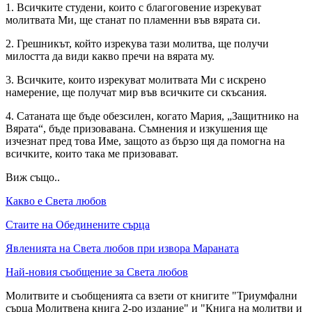
1.
Всичките студени, които с благоговение изрекуват
молитвата Ми, ще станат по пламенни във вярата си.
2.
Грешникът, който изрекува тази молитва, ще получи
милостта да види какво пречи на вярата му.
3.
Всичките, които изрекуват молитвата Ми с искрено
намерение, ще получат мир във всичките си скъсания.
4.
Сатаната ще бъде обезсилен, когато Мария, „Защитнико на
Вярата“, бъде призовавана. Съмнения и изкушения ще
изчезнат пред това Име, защото аз бързо щя да помогна на
всичките, които така ме призовават.
Виж също..
Какво е Света любов
Стаите на Обединените сърца
Явленията на Света любов при извора Мараната
Най-новия съобщение за Света любов
Молитвите и съобщенията са взети от книгите "Триумфални
сърца Молитвена книга 2-ро издание" и "Книга на молитви и