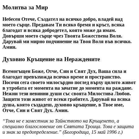
Молитва за Мир
Небесен Отече, Създател на всичко добро, владей над
моето сърце. Предавам Ти всяко бремя и кръст, всяка
благодат и всяка добродетел, която може да имам.
Довърши моето сърце чрез Твоята Божествена Воля.
Дарувай ми мирно подчинение на Твоя Воля във всичко.
Амин.
Духовно Кръщение на Нераждените
Всемогъщен Боже, Отче, Син и Свят Дух, Ваша сила и
благодат превъзхожда всичко време и пространство.
Посочи сега своето милосърдно поглед върху цялото живот
в утробата от момента на зачатие до момента на раждане.
Нежни тези невинни души със своята Милостива Любов.
Защити този живот от всеки грабител. Дарувай на всяка
душа, която създадеш, духовно кръщение, в Твое име,
Отче, Син и Свят Дух. Амин.
“Това не е заместник за Тайнството на Кръщенето, а
специално благословение от Святата Троица. Това е защита
и знак за предопределение.” (
Богородица
,
15 май 1996 г.
)