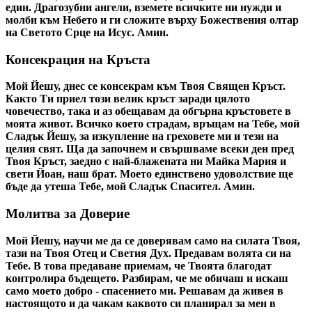
един. Драгозубни ангели, вземете всичките ни нужди и
молби към Небето и ги сложите върху Божествения олтар
на Светото Срце на Исус. Амин.
Консекрация на Кръста
Мой Йешу, днес се консекрам към Твоя Священ Кръст.
Както Ти приел този велик кръст заради цялото
човечество, така и аз обещавам да обгърна кръстовете в
моята живот. Всичко което страдам, връщам на Тебе, мой
Сладък Йешу, за изкупление на греховете ми и тези на
целия свят. Ща да започнем и свършваме всеки ден пред
Твоя Кръст, заедно с най-блажената ни Майка Мария и
свети Йоан, наш брат. Моето единствено удоволствие ще
бъде да утеша Тебе, мой Сладък Спасител. Амин.
Молитва за Доверие
Мой Йешу, научи ме да се доверявам само на силата Твоя,
тази на Твоя Отец и Светия Дух. Предавам волята си на
Тебе. В това предаване приемам, че Твоята благодат
контролира бъдещето. Разбирам, че ме обичаш и искаш
само моето добро - спасението ми. Решавам да живея в
настоящото и да чакам каквото си планирал за мен в