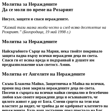
Молитва за Нераждените
Да се моли по време на Розарият
Иисусе, защити и спаси нераждените.
“Казвай тази малка молба често и след всяко десетлетие на
Розарият.” (
Богородица
,
19 май 1998 г.
)
Молитва за Нераждените
Найскръбното Сърце на Мария, нека твойте покривало
защита падна върху всички нераждени деца по света.
Спаси ги от всяка вреда и подхранвай в душите им
предразположение към светост. Амин.
Молитва от Ангелите на Нераждените
Скъпа Блажена Майко, Защитничка и Майка на всички,
прими под своя закрила нераждените деца по света.
Посочи в сърцата на всички майки специално и безсебично
любов към своите нераждени деца и осъзнаването, че
цялото живот е дар от Бога. Смени срцето на тези във
властите да видят, че трябва да не одобряват клатенето на
нераждените. Будь наш застъпник пред престола на Бог,