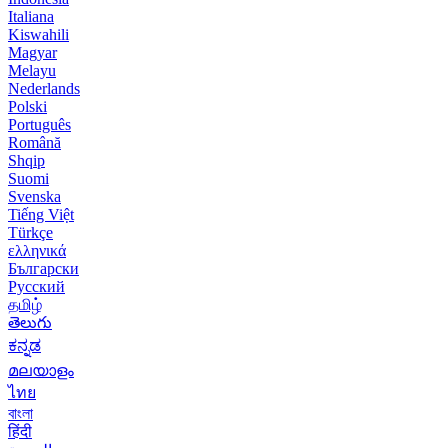
Italiana
Kiswahili
Magyar
Melayu
Nederlands
Polski
Português
Română
Shqip
Suomi
Svenska
Tiếng Việt
Türkçe
ελληνικά
Български
Русский
தமிழ்
తెలుగు
ಕನ್ನಡ
മലയാളം
ไทย
বাংলা
हिंदी