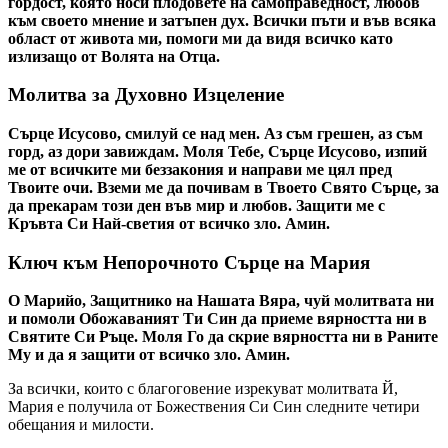
гордост, която носи плодовете на самоправедност, любов
към своето мнение и затъпен дух. Всички пъти и във всяка
област от живота ми, помоги ми да видя всичко като
излизащо от Волята на Отца.
Молитва за Духовно Изцеление
Сърце Исусово, смилуй се над мен. Аз съм грешен, аз съм
горд, аз дори завиждам. Моля Тебе, Сърце Исусово, изпий
ме от всичките ми беззакония и направи ме цял пред
Твоите очи. Вземи ме да почивам в Твоето Свято Сърце, за
да прекарам този ден във мир и любов. Защити ме с
Кръвта Си Най-светия от всичко зло. Амин.
Ключ към Непорочното Сърце на Мария
О Марийо, Защитнико на Нашата Вяра, чуй молитвата ни
и помоли Обожаваният Ти Син да приеме вярността ни в
Святите Си Ръце. Моля Го да скрие вярността ни в Раните
Му и да я защити от всичко зло. Амин.
За всички, които с благоговение изрекуват молитвата Й,
Мария е получила от Божествения Си Син следните четири
обещания и милости.