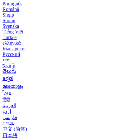
Português
Română
Shqip
Suomi
Svenska
Tiếng Việt
Türkçe
ελληνικά
Български
Русский
বাংলা
বதமிழ்
తెలుగు
ಕನ್ನಡ
മലയാളം
ไทย
हिंदी
العربية
اردو
فارسی
עִברִית
中文 (简体)
日本語