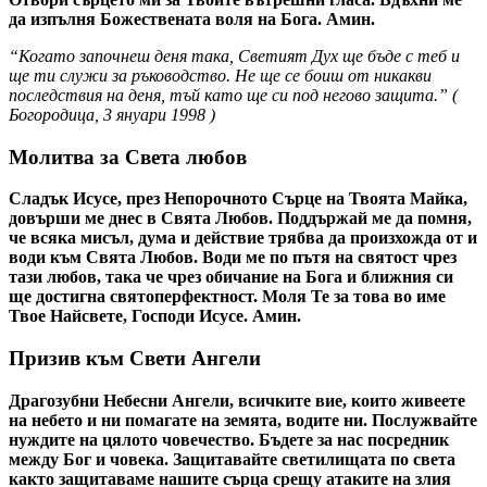
да изпълня Божествената воля на Бога. Амин.
“Когато започнеш деня така, Светият Дух ще бъде с теб и
ще ти служи за ръководство. Не ще се боиш от никакви
последствия на деня, тъй като ще си под негово защита.” (
Богородица
,
3 януари 1998
)
Молитва за Света любов
Сладък Исусе, през Непорочното Сърце на Твоята Майка,
довърши ме днес в Свята Любов. Поддържай ме да помня,
че всяка мисъл, дума и действие трябва да произхожда от и
води към Свята Любов. Води ме по пътя на святост чрез
тази любов, така че чрез обичание на Бога и ближния си
ще достигна святоперфектност. Моля Те за това во име
Твое Найсвете, Господи Исусе. Амин.
Призив към Свети Ангели
Драгозубни Небесни Ангели, всичките вие, които живеете
на небето и ни помагате на земята, водите ни. Послужвайте
нуждите на цялото човечество. Бъдете за нас посредник
между Бог и човека. Защитавайте светилищата по света
както защитаваме нашите сърца срещу атаките на злия