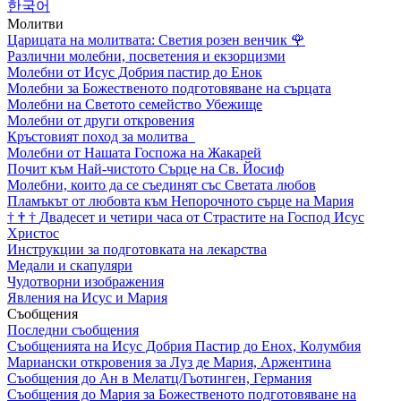
한국어
Молитви
Царицата на молитвата: Светия розен венчик
🌹
Различни молебни, посветения и екзорцизми
Молебни от Исус Добрия пастир до Енок
Молебни за Божественото подготовяване на сърцата
Молебни на Светото семейство Убежище
Молебни от други откровения
Кръстовият поход за молитва
Молебни от Нашата Госпожа на Жакарей
Почит към Най-чистото Сърце на Св. Йосиф
Молебни, които да се съединят със Светата любов
Пламъкът от любовта към Непорочното сърце на Мария
†
†
†
Двадесет и четири часа от Страстите на Господ Исус
Христос
Инструкции за подготовката на лекарства
Медали и скапуляри
Чудотворни изображения
Явления на Исус и Мария
Съобщения
Последни съобщения
Съобщенията на Исус Добрия Пастир до Енох, Колумбия
Мариански откровения за Луз де Мария, Аржентина
Съобщения до Ан в Мелатц/Гьотинген, Германия
Съобщения до Мария за Божественото подготовяване на