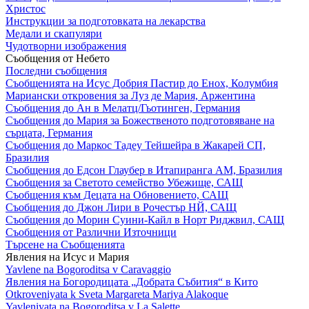
Христос
Инструкции за подготовката на лекарства
Медали и скапуляри
Чудотворни изображения
Съобщения от Небето
Последни съобщения
Съобщенията на Исус Добрия Пастир до Енох, Колумбия
Мариански откровения за Луз де Мария, Аржентина
Съобщения до Ан в Мелатц/Гьотинген, Германия
Съобщения до Мария за Божественото подготовяване на
сърцата, Германия
Съобщения до Маркос Тадеу Тейшейра в Жакарей СП,
Бразилия
Съобщения до Едсон Глаубер в Итапиранга АМ, Бразилия
Съобщения за Светото семейство Убежище, САЩ
Съобщения към Децата на Обновението, САЩ
Съобщения до Джон Лири в Рочестър НЙ, САЩ
Съобщения до Морин Суини-Кайл в Норт Риджвил, САЩ
Съобщения от Различни Източници
Търсене на Съобщенията
Явления на Исус и Мария
Yavlene na Bogoroditsa v Caravaggio
Явления на Богородицата „Добрата Събития“ в Кито
Otkroveniyata k Sveta Margareta Mariya Alakoque
Yavleniyata na Bogoroditsa v La Salette