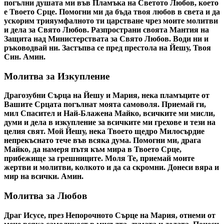
погълни душата ми във Пламъка на Светото Любов, което
е Твоето Срце. Помогни ми да бъда твоя любов в света и да
ускорим трияумфалното ти царстване чрез моите молитви
и дела за Свято Любов. Разпространи своята Мантия на
Защита над Министерствата за Свято Любов. Води ни и
ръководвай ни. Застъпва се пред престола на Йешу, Твоя
Син. Амин.
Молитва за Изкупление
Драгозубни Сърца на Йешу и Мария, нека пламъците от
Вашите Срцата погълнат моята самоволя. Приемай ги,
мил Спасител и Най-Блажена Майко, всичките ми мисли,
думи и дела в изкупление за всичките ми грехове и тези на
целия свят. Мой Йешу, нека Твоето щедро Милосърдие
непрекъснато тече във всяка дума. Помогни ми, драга
Майко, да намеря пътя към мира в Твоето Срце,
прибежище за грешниците. Моля Те, приемай моите
жертви и молитви, колкото и да са скромни. Донеси вяра и
мир на всички. Амин.
Молитва за Любов
Драг Исусе, през Непорочното Сърце на Мария, отнеми от