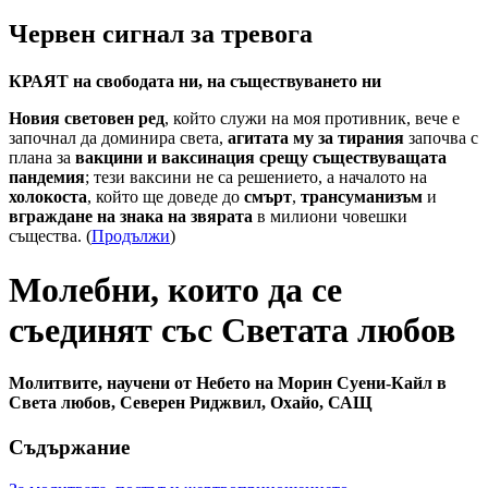
Червен сигнал за тревога
КРАЯТ на свободата ни, на съществуването ни
Новия световен ред
, който служи на моя противник, вече е
започнал да доминира света,
агитата му за тирания
започва с
плана за
вакцини и ваксинация срещу съществуващата
пандемия
; тези ваксини не са решението, а началото на
холокоста
, който ще доведе до
смърт
,
трансуманизъм
и
вграждане на знака на звярата
в милиони човешки
същества. (
Продължи
)
Молебни, които да се
съединят със Светата любов
Молитвите, научени от Небето на Морин Суени-Кайл в
Света любов, Северен Риджвил, Охайо, САЩ
Съдържание