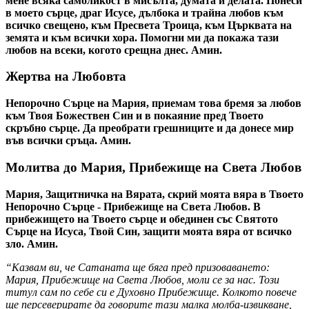
мене всяка самоликост в мисълта, думата и делата. Понеси
в моето сърце, драг Исусе, дълбока и трайна любов към
всичко свещено, към Пресвета Троица, към Църквата на
земята и към всички хора. Помогни ми да покажа тази
любов на всеки, когото срещна днес. Амин.
Жертва на Любовта
Непорочно Сърце на Мария, приемам това бремя за любов
към Твоя Божествен Син и в покаяние пред Твоето
скръбно сърце. Да преобрати грешниците и да донесе мир
във всички сръца. Амин.
Молитва до Мария, Прибежище на Света Любов
Мария, Защитничка на Вярата, скрий моята вяра в Твоето
Непорочно Сърце - Прибежище на Света Любов. В
прибежището на Твоето сърце и обединен със Святото
Сърце на Исуса, Твой Син, защити моята вяра от всичко
зло. Амин.
“Казвам ви, че Сатаната ще бяга пред призоваването:
Мария, Прибежище на Света Любов, моли се за нас. Този
титул сам по себе си е Духовно Прибежище. Колкото повече
ще персеверирате да говорите тази малка молба-извикване,