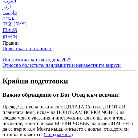
العربية
اردو
فارسی
עִברִית
中文 (简体)
日本語
한국어
Правни
Политика за потапност
Инструкции за тази година 2025
Относно болестите, пандемиите и неизвестните вируси
Крайни подготовки
Важно обръщение от Бог Отец към всички!
Прежде да пусна ръката си с ЦЯЛАТА Си сила, ПРОТИВ
планетата Земя, искам да ПОВИКАМ ВСЕКИ ЧОВЕК да
следва моите указания и инструкции, които ще дам в това
послание, защото искам ВСЕКИ ЧОВЕК, да бъде СПАСЕН и
да се върне към Моята къща, откъдето е дошъл, откъдето си
отишъл и където е.
(
Продължи...
)