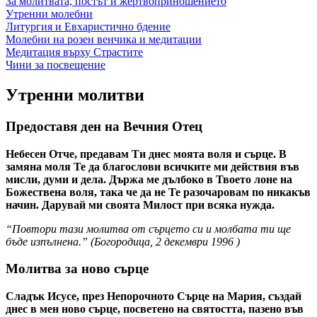
За молитвата, постът и жертвоприношението
Утренни молебни
Литургия и Евхаристично бдение
Молебни на розен венчика и медитации
Медитация върху Страстите
Чини за посвещение
Утренни молитви
Предоставя ден на Вечния Отец
Небесен Отче, предавам Ти днес моята воля и сърце. В
замяна моля Те да благослови всичките ми действия във
мисли, думи и дела. Държа ме дълбоко в Твоето лоне на
Божествена воля, така че да не Те разочаровам по никакъв
начин. Дарувай ми своята Милост при всяка нужда.
“Повтори тази молитва от сърцето си и молбата ти ще
бъде изпълнена.” (
Богородица
,
2 декември 1996
)
Молитва за ново сърце
Сладък Исусе, през Непорочното Сърце на Мария, създай
днес в мен ново сърце, посветено на святостта, пазено във