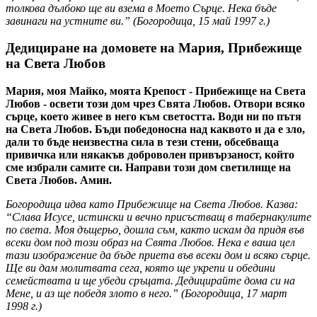
толкова дълбоко ще ви взема в Моето Сърце. Нека бъде
завинаги на устните ви.” (
Богородица
,
15 май 1997 г.
)
Дедициране на домовете на Мария, Прибежище
на Света Любов
Мария, моя Майко, моята Крепост - Прибежище на Света
Любов - освети този дом чрез Свята Любов. Отвори всяко
сърце, което живее в него към светостта. Води ни по пътя
на Света Любов. Бъди победоносна над каквото и да е зло,
дали то бъде неизвестна сила в тези стени, обсебваща
привичка или някакъв доброволен привързаност, който
сме избрали самите си. Направи този дом светилище на
Света Любов. Амин.
Богородица идва като Прибежище на Света Любов. Казва:
“Слава Исусе, истински и вечно присъстващ в табернакулите
по света. Моя дъщерьо, дошла съм, както искам да придя във
всеки дом под този образ на Свята Любов. Нека е ваша цел
тази изображение да бъде приета във всеки дом и всяко сърце.
Ще ви дам молитвата сега, която ще укрепи и обедини
семействата и ще убеди сръцата. Дедицирайте дома си на
Мене, и аз ще победя злото в него.” (
Богородица
,
17 март
1998 г.
)