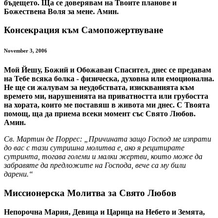
бъдещето. Ща се доверявам на Твоите планове и
Божествена Воля за мене. Амин.
Консекрация към Самопожертвуване
November 3, 2006
Мой Йешу, Божий и Обожаван Спасител, днес се предавам
на Тебе всяка болка - физическа, духовна или емоционална.
Не ще си жалувам за неудобствата, изискванията към
времето ми, нарушенията на приватността или грубостта
на хората, които ме поставяш в живота ми днес. С Твоята
помощ, ща да приема всеки момент със Свято Любов.
Амин.
Св. Мартин де Поррес: „Причината защо Господ ме изпрати
до вас с тази сутришна молитва е, ако я рецитирате
сутринта, тогава големи и малки жертви, които може да
забравяте да предложите на Господа, вече са му били
дарени.“
Миссионерска Молитва за Свято Любов
Непорочна Мария, Девица и Царица на Небето и Земята,