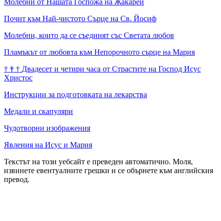
Молебни от Нашата Госпожа на Жакарей
Почит към Най-чистото Сърце на Св. Йосиф
Молебни, които да се съединят със Светата любов
Пламъкът от любовта към Непорочното сърце на Мария
†
†
†
Двадесет и четири часа от Страстите на Господ Исус
Христос
Инструкции за подготовката на лекарства
Медали и скапуляри
Чудотворни изображения
Явления на Исус и Мария
Текстът на този уебсайт е преведен автоматично. Моля,
извинете евентуалните грешки и се обърнете към английския
превод.