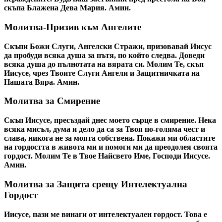
скъпа Блажена Дева Мария. Амин.
Молитва-Призив към Ангелите
Скъпи Божи Слуги, Ангелски Стражи, призовавай Иисус
да пробуди всяка душа за пътя, по който следва. Доведи
всяка душа до пълнотата на вярата си. Молим Те, скъп
Иисусе, чрез Твоите Слуги Ангели и Защитничката на
Нашата Вяра. Амин.
Молитва за Смирение
Скъп Иисусе, пресъздай днес моето сърце в смирение. Нека
всяка мисъл, дума и дело да са за Твоя по-голяма чест и
слава, никога не за моята собствена. Покажи ми областите
на гордостта в живота ми и помоги ми да преодолея своята
гордост. Молим Те в Твое Найсвето Име, Господи Иисусе.
Амин.
Молитва за Защита срещу Интелектуална
Гордост
Иисусе, пази ме винаги от интелектуален гордост. Това е