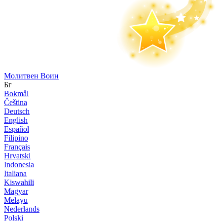
Молитвен Воин
Бг
Bokmål
Čeština
Deutsch
English
Español
Filipino
Français
Hrvatski
Indonesia
Italiana
Kiswahili
Magyar
Melayu
Nederlands
Polski