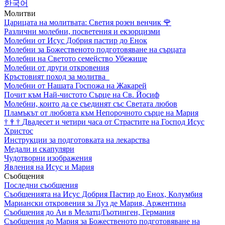
한국어
Молитви
Царицата на молитвата: Светия розен венчик
🌹
Различни молебни, посветения и екзорцизми
Молебни от Исус Добрия пастир до Енок
Молебни за Божественото подготовяване на сърцата
Молебни на Светото семейство Убежище
Молебни от други откровения
Кръстовият поход за молитва
Молебни от Нашата Госпожа на Жакарей
Почит към Най-чистото Сърце на Св. Йосиф
Молебни, които да се съединят със Светата любов
Пламъкът от любовта към Непорочното сърце на Мария
†
†
†
Двадесет и четири часа от Страстите на Господ Исус
Христос
Инструкции за подготовката на лекарства
Медали и скапуляри
Чудотворни изображения
Явления на Исус и Мария
Съобщения
Последни съобщения
Съобщенията на Исус Добрия Пастир до Енох, Колумбия
Мариански откровения за Луз де Мария, Аржентина
Съобщения до Ан в Мелатц/Гьотинген, Германия
Съобщения до Мария за Божественото подготовяване на