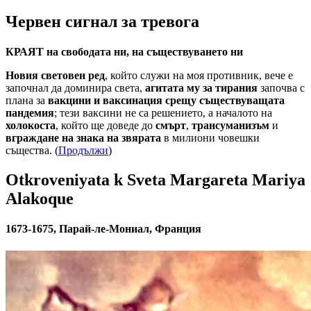
Червен сигнал за тревога
КРАЯТ на свободата ни, на съществуването ни
Новия световен ред
, който служи на моя противник, вече е
започнал да доминира света,
агитата му за тирания
започва с
плана за
вакцини и ваксинация срещу съществуващата
пандемия
; тези ваксини не са решението, а началото на
холокоста
, който ще доведе до
смърт
,
трансуманизъм
и
вграждане на знака на звярата
в милиони човешки
същества. (
Продължи
)
Otkroveniyata k Sveta Margareta Mariya
Alakoque
1673-1675, Парай-ле-Мониал, Франция