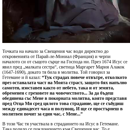
Точката на начало за Свещения час води директно до
откровенията от Парай-ле-Мониал (Франция) и черпи
началото си от същото сърце на Господа ни. През 1674 Исус се
явил пред „малката сестра“, светица Маргарет Мария Алакок
(1647-1690), докато тя била в молитва. Той говорил за
Гетемане и й казал:
“Тук страдах повече отвътре, отколкото
през останалата част на Моята страст, защото бях напълно
самотен, изоставен както от небето, така и от земята,
обременен с греховете на човечеството... За да бъдеш
обединена със Мене в покорната молитва, която представя
пред Отца Ми сред цялото това страдание, ще се събудиш
между единадесет часа и полунощ, И ще се простърнеш в
молитвен почит за един час, с Мене...”
В този Час тя участвала в страданието на Исус в Гетемане.
Така родило се поклонението към Свещения час. То е