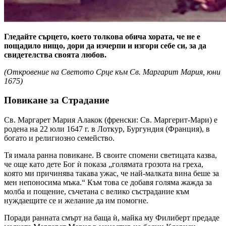
Гледайте сърцето, което толкова обича хората, че не е
пощадило нищо, дори да изчерпи и изгори себе си, за да
свидетелства своята любов.
(Откровение на Светото Срце към Св. Маргарит Мария, юни
1675)
Повикане за Страдание
Св. Маргарет Мария Алакок (френски: Св. Маргерит-Мари) е
родена на 22 юли 1647 г. в Лоткур, Бургундия (Франция), в
богато и религиозно семейство.
Тя имала ранна повикане. В своите спомени светицата казва,
че още като дете Бог ѝ показа „голямата грозота на греха,
която ми причинява такава ужас, че най-малката вина беше за
мен непоносима мъка.“ Към това се добавя голяма жажда за
молба и пощение, съчетана с велико състрадание към
нуждаещите се и желание да им помогне.
Поради ранната смърт на баща ѝ, майка му Филиберт предаде