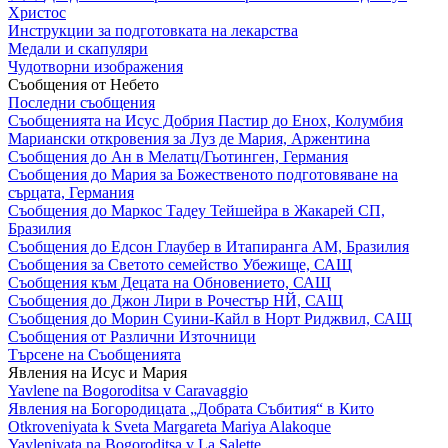
Христос
Инструкции за подготовката на лекарства
Медали и скапуляри
Чудотворни изображения
Съобщения от Небето
Последни съобщения
Съобщенията на Исус Добрия Пастир до Енох, Колумбия
Мариански откровения за Луз де Мария, Аржентина
Съобщения до Ан в Мелатц/Гьотинген, Германия
Съобщения до Мария за Божественото подготовяване на
сърцата, Германия
Съобщения до Маркос Тадеу Тейшейра в Жакарей СП,
Бразилия
Съобщения до Едсон Глаубер в Итапиранга АМ, Бразилия
Съобщения за Светото семейство Убежище, САЩ
Съобщения към Децата на Обновението, САЩ
Съобщения до Джон Лири в Рочестър НЙ, САЩ
Съобщения до Морин Суини-Кайл в Норт Риджвил, САЩ
Съобщения от Различни Източници
Търсене на Съобщенията
Явления на Исус и Мария
Yavlene na Bogoroditsa v Caravaggio
Явления на Богородицата „Добрата Събития“ в Кито
Otkroveniyata k Sveta Margareta Mariya Alakoque
Yavleniyata na Bogoroditsa v La Salette