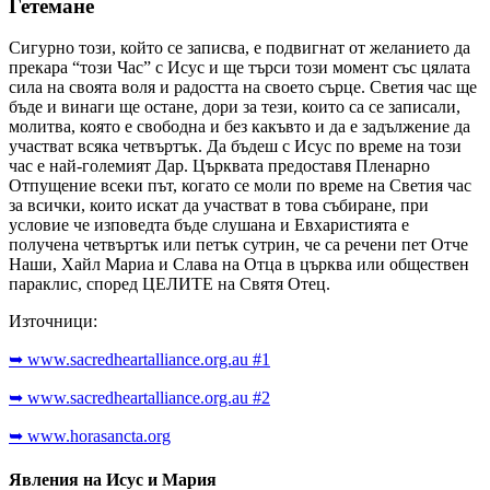
Гетемане
Сигурно този, който се записва, е подвигнат от желанието да
прекара “този Час” с Исус и ще търси този момент със цялата
сила на своята воля и радостта на своето сърце. Светия час ще
бъде и винаги ще остане, дори за тези, които са се записали,
молитва, която е свободна и без какъвто и да е задължение да
участват всяка четвъртък. Да бъдеш с Исус по време на този
час е най-големият Дар. Църквата предоставя Пленарно
Отпущение всеки път, когато се моли по време на Светия час
за всички, които искат да участват в това събиране, при
условие че изповедта бъде слушана и Евхаристията е
получена четвъртък или петък сутрин, че са речени пет Отче
Наши, Хайл Мариа и Слава на Отца в църква или обществен
параклис, според ЦЕЛИТЕ на Святя Отец.
Източници:
➥ www.sacredheartalliance.org.au #1
➥ www.sacredheartalliance.org.au #2
➥ www.horasancta.org
Явления на Исус и Мария