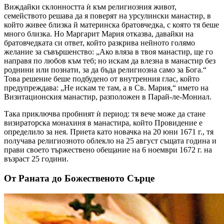
Виждайки склонността ѝ към религиозния живот,
семейството решава да я поверят на урсулински манастир, в
който живее близка й материнска братовчедка, с която тя беше
много близка. Но Маргарит Мария отказва, давайки на
братовчедката си ответ, който разкрива нейното голямо
желание за съвършенство: „Ако вляза в твоя манастир, ще го
направя по любов към теб; но искам да влезна в манастир без
роднини или познати, за да бъда религиозна само за Бога.“
Това решение беше подбудено от внутренния глас, който
предупреждава: „Не искам те там, а в Св. Мария,“ името на
Визитационския манастир, разположен в Парай-ле-Мониал.
Така приключва пробният ѝ период: тя вече може да стане
визираторска монахиня в манастира, който Провидение е
определило за нея. Приета като новачка на 20 юни 1671 г., тя
получава религиозното облекло на 25 август същата година и
прави своето тържествено обещание на 6 ноември 1672 г. на
възраст 25 години.
От Раната до Божественото Сърце