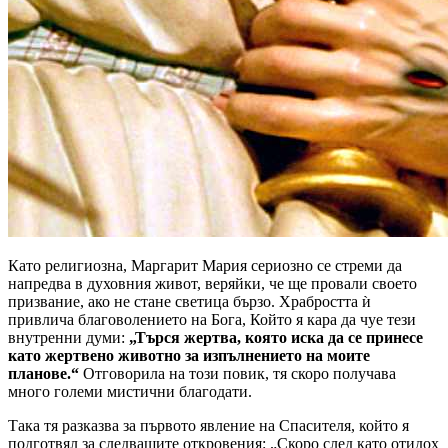
Като религиозна, Маргарит Мария сериозно се стреми да
напредва в духовния живот, веряйки, че ще провали своето
призвание, ако не стане светица бързо. Храбростта ѝ
привлича благоволението на Бога, Който я кара да чуе тези
внутренни думи:
„Търся жертва, която иска да се принесе
като жертвено животно за изпълнението на моите
планове.“
Отговорила на този повик, тя скоро получава
много големи мистични благодати.
Така тя разказва за първото явление на Спасителя, който я
подготвял за следващите откровения: „Скоро след като отидох