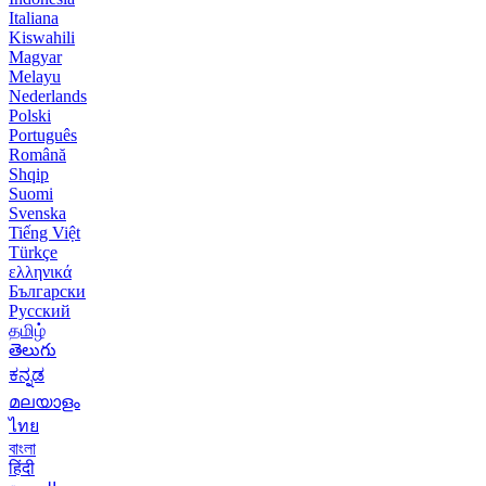
Italiana
Kiswahili
Magyar
Melayu
Nederlands
Polski
Português
Română
Shqip
Suomi
Svenska
Tiếng Việt
Türkçe
ελληνικά
Български
Русский
தமிழ்
తెలుగు
ಕನ್ನಡ
മലയാളം
ไทย
বাংলা
हिंदी