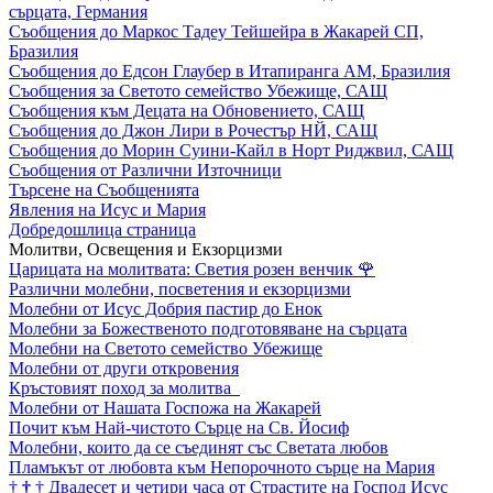
сърцата, Германия
Съобщения до Маркос Тадеу Тейшейра в Жакарей СП,
Бразилия
Съобщения до Едсон Глаубер в Итапиранга АМ, Бразилия
Съобщения за Светото семейство Убежище, САЩ
Съобщения към Децата на Обновението, САЩ
Съобщения до Джон Лири в Рочестър НЙ, САЩ
Съобщения до Морин Суини-Кайл в Норт Риджвил, САЩ
Съобщения от Различни Източници
Търсене на Съобщенията
Явления на Исус и Мария
Добредошлица страница
Молитви, Освещения и Екзорцизми
Царицата на молитвата: Светия розен венчик
🌹
Различни молебни, посветения и екзорцизми
Молебни от Исус Добрия пастир до Енок
Молебни за Божественото подготовяване на сърцата
Молебни на Светото семейство Убежище
Молебни от други откровения
Кръстовият поход за молитва
Молебни от Нашата Госпожа на Жакарей
Почит към Най-чистото Сърце на Св. Йосиф
Молебни, които да се съединят със Светата любов
Пламъкът от любовта към Непорочното сърце на Мария
†
†
†
Двадесет и четири часа от Страстите на Господ Исус