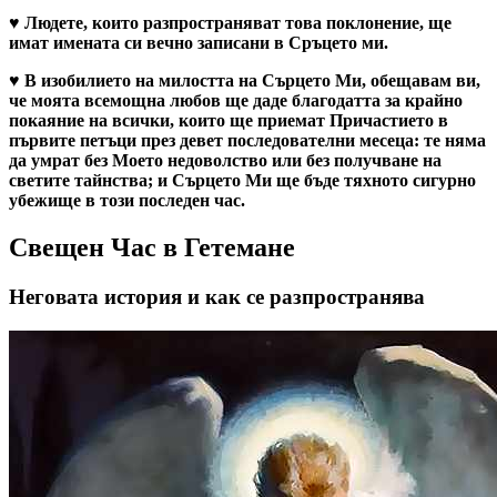
♥
Людете, които разпространяват това поклонение, ще
имат имената си вечно записани в Сръцето ми.
♥
В изобилието на милостта на Сърцето Ми, обещавам ви,
че моята всемощна любов ще даде благодатта за крайно
покаяние на всички, които ще приемат Причастието в
първите петъци през девет последователни месеца: те няма
да умрат без Моето недоволство или без получване на
светите тайнства; и Сърцето Ми ще бъде тяхното сигурно
убежище в този последен час.
Свещен Час в Гетемане
Неговата история и как се разпространява