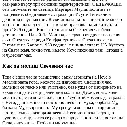
базирано върху три основни характеристики, СЪДЪРЖАЩИ
се в спомените на светица Маргарет Мария: молитва за
поправяне, обединяване с страдащия Исус в Гетемане и
действия на унижение. В светлината на това послание много
хора започнаха да участват в тази практика на молитвата и
през 1829 година Конфратернито за Свещения час беше
установено в Парай Ле Мониал, следвано от други по целия
свят. Сред тях се роди Конфратернито за Свечения час в
Гетемане на 6 април 1933 година, с инициативата НА Кустоса
на Свята земя, точно тук, където Исус преживя тази „страшна
и чудесна“ Час.
Как да молиш Свечения час
Това е един час за размисляне върху агонията на Исус в
Маслиновата гора. Можете да извършите Свещения час,
молейки се гласно или умствено, без нужда от избирането на
какъвто и да е специфичен вид молитва. Духът, който води
молитвата, е този за споделяне с Исус този момент: да страдаш
с Него, да преживееш повторно неговата мука, борбата Му,
битката Му, съпротивата Му срещу тази чаша на горчивина.
Но това също значи да живееш с Него истинска радост, то
чувство за мир, което се ражда от предаването си на волята на
Отца, сигурни за Любовта му към нас.