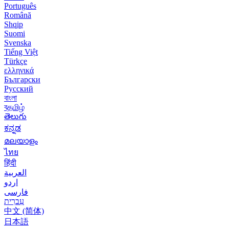
Português
Română
Shqip
Suomi
Svenska
Tiếng Việt
Türkçe
ελληνικά
Български
Русский
বাংলা
বதமிழ்
తెలుగు
ಕನ್ನಡ
മലയാളം
ไทย
हिंदी
العربية
اردو
فارسی
עִברִית
中文 (简体)
日本語