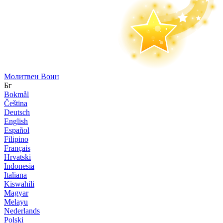
Молитвен Воин
Бг
Bokmål
Čeština
Deutsch
English
Español
Filipino
Français
Hrvatski
Indonesia
Italiana
Kiswahili
Magyar
Melayu
Nederlands
Polski