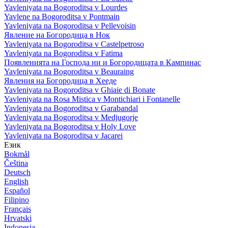
Yavleniyata na Bogoroditsa v Lourdes
Yavlene na Bogoroditsa v Pontmain
Yavleniyata na Bogoroditsa v Pellevoisin
Явление на Богородица в Нок
Yavleniyata na Bogoroditsa v Castelpetroso
Yavleniyata na Bogoroditsa v Fatima
Появленията на Господа ни и Богородицата в Кампинас
Yavleniyata na Bogoroditsa v Beauraing
Явления на Богородица в Хееде
Yavleniyata na Bogoroditsa v Ghiaie di Bonate
Yavleniyata na Rosa Mistica v Montichiari i Fontanelle
Yavleniyata na Bogoroditsa v Garabandal
Yavleniyata na Bogoroditsa v Medjugorje
Yavleniyata na Bogoroditsa v Holy Love
Yavleniyata na Bogoroditsa v Jacarei
Език
Bokmål
Čeština
Deutsch
English
Español
Filipino
Français
Hrvatski
Indonesia