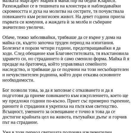
малката Маргарет Мария в манастир на бедни Клариси.
Разхождайки се в тишината на клоистера и наблюдавайки
скромността и духа на молитва на сестрите, тя почувствала
повикането към религиозен живот. На девет години приела
първата си комуния, а жаждата ѝ за молба и събиране
значително увеличи.
Обаче, тежко заболявайки, трябваше да се върне у дома на
майка си, където започна труден период на изпитания.
Болезнът я порази четири години, предотвращавайки я да
ходи. След обещание към Благовестителката, тя възстановила
здравето си, но страданието ѝ само сменило форма. Майка й я
предаде на братовчед, който управлявал семейното
наследство, и трябваше да се подчини на този несъобщителен
и нечувствителен роднина, който дори отказва основните
необходимости.
Бог позволи това, за да я запознае с отказването и да я
подготовя да приеме повикането към изкуплението, което ще
му предложи години по-късно. Приет със примерно търпение,
ранните ѝ страдания я укрепиха на пътя към светецство.
Всъщност, умението за освещаване е точно в това да се
достигне крайната цел на живота, пътувайки дълъг и горчив
път на страдание.
Уже в този период светицата получава изключителни