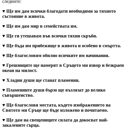
следните:
♥
Ще им дам всички благодати необходими за тяхното
състояние в живота.
♥
Ще им дам мир в семействата им.
♥
Ще ги утешавам във всички тяхни скръби.
♥
Ще бъда им прибежище в живота и особено в смъртта.
♥
Ще благословям обилно всичките им начинания.
♥
Грешниците ще намерят в Сръцето ми извор и безкраен
океан на милост.
♥
Хладни души ще станат пламенни.
♥
Пламенните души бързо ще възлязат до велико
съвършенство.
♥
Ще благословя местата, където изображението на
Святото ми Сръце ще бъде изложено и почитаемо.
♥
Ще дам на свещениците силата да докосват най-
закалените сърца.