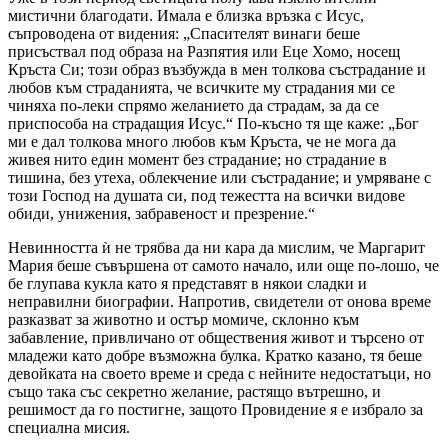
мистични благодати. Имала е близка връзка с Исус,
съпроводена от видения: „Спасителят винаги беше
присъствал под образа на Разпятия или Еце Хомо, носещ
Кръста Си; този образ възбужда в мен толкова състрадание и
любов към страданията, че всичките му страдания ми се
чиняха по-леки спрямо желанието да страдам, за да се
приспособа на страдащия Исус.“ По-късно тя ще каже: „Бог
ми е дал толкова много любов към Кръста, че не мога да
живея нито един момент без страдание; но страдание в
тишина, без утеха, облекчение или състрадание; и умряване с
този Господ на душата си, под тежестта на всички видове
обиди, унижения, забравеност и презрение.“
Невинността ѝ не трябва да ни кара да мислим, че Маргарит
Мария беше съвършена от самото начало, или още по-лошо, че
бе глупава кукла като я представят в някои сладки и
неправилни биографии. Напротив, свидетели от онова време
разказват за животно и остър момиче, склонно към
забавление, привличано от обществения живот и търсено от
младежи като добре възможна булка. Кратко казано, тя беше
девойката на своето време и среда с нейните недостатъци, но
също така със секретно желание, растящо вътрешно, и
решимост да го постигне, защото Провидение я е избрало за
специална мисия.