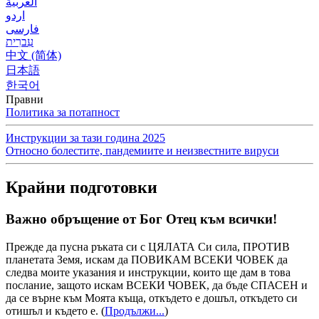
العربية
اردو
فارسی
עִברִית
中文 (简体)
日本語
한국어
Правни
Политика за потапност
Инструкции за тази година 2025
Относно болестите, пандемиите и неизвестните вируси
Крайни подготовки
Важно обръщение от Бог Отец към всички!
Прежде да пусна ръката си с ЦЯЛАТА Си сила, ПРОТИВ
планетата Земя, искам да ПОВИКАМ ВСЕКИ ЧОВЕК да
следва моите указания и инструкции, които ще дам в това
послание, защото искам ВСЕКИ ЧОВЕК, да бъде СПАСЕН и
да се върне към Моята къща, откъдето е дошъл, откъдето си
отишъл и където е.
(
Продължи...
)