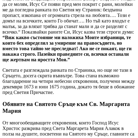
да се молям, Исус Се появи пред мен покрит с рани, молейки
ме да погледна ранката по Светия му Страник: бездънна
пропаст, изкопана от огромната стрела на любовта…. Този е
домът на всичките, които Го обичат…. Но тъй като входът е
малък, за да влязат трябва да станат мали и да се разделят с
всичко.“ Показвайки раните Си, Исус казва тези строги думи:
“Виж какво състояние ми наложиха Моите избраници, те
които бех определил за умирение на правосъдието, но
вместо това тайно ме преследват! Ако не се покаят, ще ги
накажа строго. Пазейки праведните си, всички останали
ще жертвам на яростта Моя.”
Светата е разглеждала ранката по Страника, но още не тази в
Сръцето, досега скрита въввътре. Това стана възможно
благодарение на четири небесни откровения, получени между
декември 1673 и юни 1675 година, докато тя беше в обожание
пред Светия Причастие.
Обявите на Святото Сръце към Св. Маргарита
Мария
От многообещаващите откровения, които Господ Исус
Христос разкрива пред Света Маргарета Мария Алакок в
полза на душите, посветени на Святото му Сръце, главните са