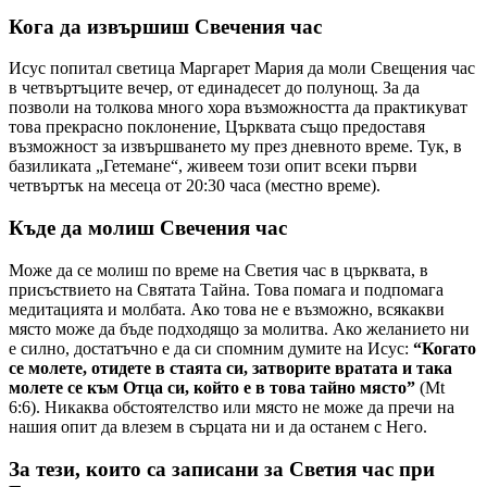
Кога да извършиш Свечения час
Исус попитал светица Маргарет Мария да моли Свещения час
в четвъртъците вечер, от единадесет до полунощ. За да
позволи на толкова много хора възможността да практикуват
това прекрасно поклонение, Църквата също предоставя
възможност за извършването му през дневното време. Тук, в
базиликата „Гетемане“, живеем този опит всеки първи
четвъртък на месеца от 20:30 часа (местно време).
Къде да молиш Свечения час
Може да се молиш по време на Светия час в църквата, в
присъствието на Святата Тайна. Това помага и подпомага
медитацията и молбата. Ако това не е възможно, всякакви
място може да бъде подходящо за молитва. Ако желанието ни
е силно, достатъчно е да си спомним думите на Исус:
“Когато
се молете, отидете в стаята си, затворите вратата и така
молете се към Отца си, който е в това тайно място”
(Mt
6:6). Никаква обстоятелство или място не може да пречи на
нашия опит да влезем в сърцата ни и да останем с Него.
За тези, които са записани за Светия час при