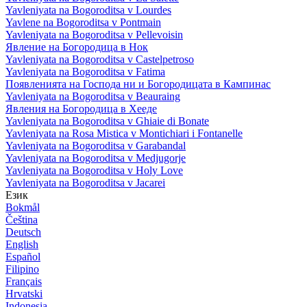
Yavleniyata na Bogoroditsa v Lourdes
Yavlene na Bogoroditsa v Pontmain
Yavleniyata na Bogoroditsa v Pellevoisin
Явление на Богородица в Нок
Yavleniyata na Bogoroditsa v Castelpetroso
Yavleniyata na Bogoroditsa v Fatima
Появленията на Господа ни и Богородицата в Кампинас
Yavleniyata na Bogoroditsa v Beauraing
Явления на Богородица в Хееде
Yavleniyata na Bogoroditsa v Ghiaie di Bonate
Yavleniyata na Rosa Mistica v Montichiari i Fontanelle
Yavleniyata na Bogoroditsa v Garabandal
Yavleniyata na Bogoroditsa v Medjugorje
Yavleniyata na Bogoroditsa v Holy Love
Yavleniyata na Bogoroditsa v Jacarei
Език
Bokmål
Čeština
Deutsch
English
Español
Filipino
Français
Hrvatski
Indonesia