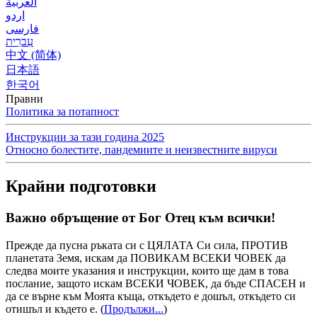
العربية
اردو
فارسی
עִברִית
中文 (简体)
日本語
한국어
Правни
Политика за потапност
Инструкции за тази година 2025
Относно болестите, пандемиите и неизвестните вируси
Крайни подготовки
Важно обръщение от Бог Отец към всички!
Прежде да пусна ръката си с ЦЯЛАТА Си сила, ПРОТИВ
планетата Земя, искам да ПОВИКАМ ВСЕКИ ЧОВЕК да
следва моите указания и инструкции, които ще дам в това
послание, защото искам ВСЕКИ ЧОВЕК, да бъде СПАСЕН и
да се върне към Моята къща, откъдето е дошъл, откъдето си
отишъл и където е.
(
Продължи...
)