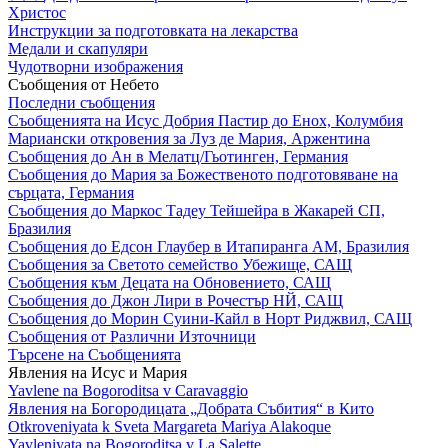
Христос
Инструкции за подготовката на лекарства
Медали и скапуляри
Чудотворни изображения
Съобщения от Небето
Последни съобщения
Съобщенията на Исус Добрия Пастир до Енох, Колумбия
Мариански откровения за Луз де Мария, Аржентина
Съобщения до Ан в Мелатц/Гьотинген, Германия
Съобщения до Мария за Божественото подготовяване на
сърцата, Германия
Съобщения до Маркос Тадеу Тейшейра в Жакарей СП,
Бразилия
Съобщения до Едсон Глаубер в Итапиранга АМ, Бразилия
Съобщения за Светото семейство Убежище, САЩ
Съобщения към Децата на Обновението, САЩ
Съобщения до Джон Лири в Рочестър НЙ, САЩ
Съобщения до Морин Суини-Кайл в Норт Риджвил, САЩ
Съобщения от Различни Източници
Търсене на Съобщенията
Явления на Исус и Мария
Yavlene na Bogoroditsa v Caravaggio
Явления на Богородицата „Добрата Събития“ в Кито
Otkroveniyata k Sveta Margareta Mariya Alakoque
Yavleniyata na Bogoroditsa v La Salette