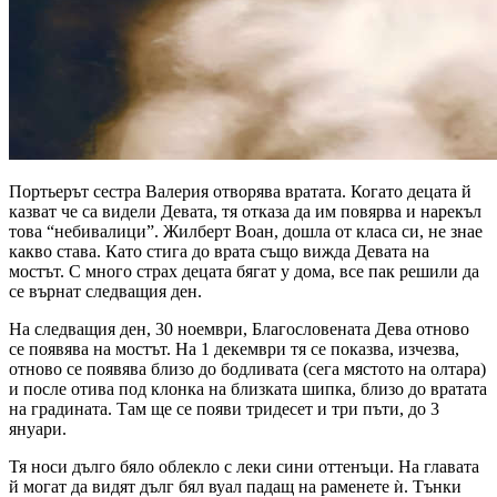
Портьерът сестра Валерия отворява вратата. Когато децата й
казват че са видели Девата, тя отказа да им повярва и нарекъл
това “небивалици”. Жилберт Воан, дошла от класа си, не знае
какво става. Като стига до врата също вижда Девата на
мостът. С много страх децата бягат у дома, все пак решили да
се върнат следващия ден.
На следващия ден, 30 ноември, Благословената Дева отново
се появява на мостът. На 1 декември тя се показва, изчезва,
отново се появява близо до бодливата (сега мястото на олтара)
и после отива под клонка на близката шипка, близо до вратата
на градината. Там ще се появи тридесет и три пъти, до 3
януари.
Тя носи дълго бяло облекло с леки сини оттенъци. На главата
й могат да видят дълг бял вуал падащ на раменете ѝ. Тънки