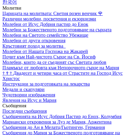
한국어
Молитви
Царицата на молитвата: Светия розен венчик
🌹
Различни молебни, посветения и екзорцизми
Молебни от Исус Добрия пастир до Енок
Молебни за Божественото подготовяване на сърцата
Молебни на Светото семейство Убежище
Молебни от други откровения
Кръстовият поход за молитва
Молебни от Нашата Госпожа на Жакарей
Почит към Най-чистото Сърце на Св. Йосиф
Молебни, които да се съединят със Светата любов
Пламъкът от любовта към Непорочното сърце на Мария
†
†
†
Двадесет и четири часа от Страстите на Господ Исус
Христос
Инструкции за подготовката на лекарства
Медали и скапуляри
Чудотворни изображения
Явления на Исус и Мария
Съобщения
Последни съобщения
Съобщенията на Исус Добрия Пастир до Енох, Колумбия
Мариански откровения за Луз де Мария, Аржентина
Съобщения до Ан в Мелатц/Гьотинген, Германия
Съобщения до Мария за Божественото подготовяване на