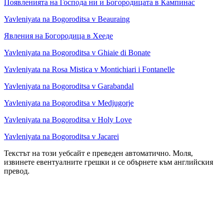
Появленията на Господа ни и Богородицата в Кампинас
Yavleniyata na Bogoroditsa v Beauraing
Явления на Богородица в Хееде
Yavleniyata na Bogoroditsa v Ghiaie di Bonate
Yavleniyata na Rosa Mistica v Montichiari i Fontanelle
Yavleniyata na Bogoroditsa v Garabandal
Yavleniyata na Bogoroditsa v Medjugorje
Yavleniyata na Bogoroditsa v Holy Love
Yavleniyata na Bogoroditsa v Jacarei
Текстът на този уебсайт е преведен автоматично. Моля,
извинете евентуалните грешки и се обърнете към английския
превод.