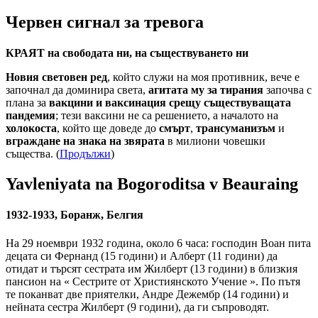
Червен сигнал за тревога
КРАЯТ на свободата ни, на съществуването ни
Новия световен ред
, който служи на моя противник, вече е
започнал да доминира света,
агитата му за тирания
започва с
плана за
вакцини и ваксинация срещу съществуващата
пандемия
; тези ваксини не са решението, а началото на
холокоста
, който ще доведе до
смърт
,
трансуманизъм
и
вграждане на знака на звярата
в милиони човешки
същества. (
Продължи
)
Yavleniyata na Bogoroditsa v Beauraing
1932-1933, Боранж, Белгия
На 29 ноември 1932 година, около 6 часа: господин Воан пита
децата си Фернанд (15 години) и Алберт (11 години) да
отидат и търсят сестрата им Жилберт (13 години) в близкия
пансион на « Сестрите от Християнското Учение ». По пътя
те поканват две приятелки, Андре Дежембр (14 години) и
нейната сестра Жилберт (9 години), да ги съпроводят.