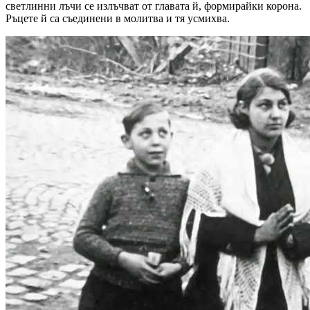
светлинни лъчи се излъчват от главата й, формирайки корона.
Ръцете й са съединени в молитва и тя усмихва.