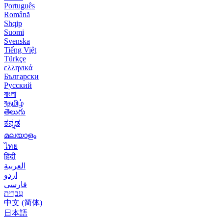
Português
Română
Shqip
Suomi
Svenska
Tiếng Việt
Türkçe
ελληνικά
Български
Русский
বাংলা
বதமிழ்
తెలుగు
ಕನ್ನಡ
മലയാളം
ไทย
हिंदी
العربية
اردو
فارسی
עִברִית
中文 (简体)
日本語