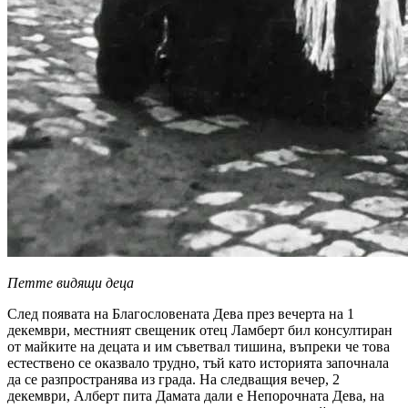
Петте видящи деца
След появата на Благословената Дева през вечерта на 1
декември, местният свещеник отец Ламберт бил консултиран
от майките на децата и им съветвал тишина, въпреки че това
естествено се оказвало трудно, тъй като историята започнала
да се разпространява из града. На следващия вечер, 2
декември, Алберт пита Дамата дали е Непорочната Дева, на