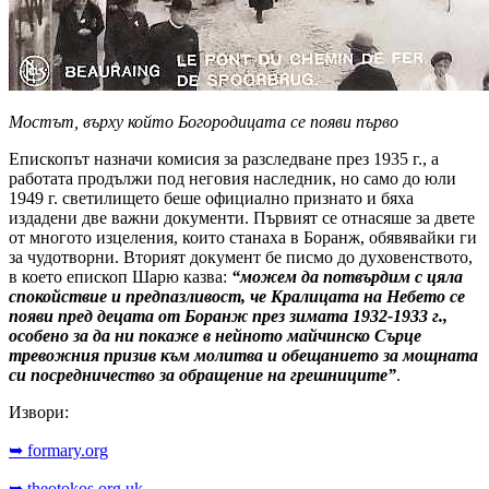
Мостът, върху който Богородицата се появи първо
Епископът назначи комисия за разследване през 1935 г., а
работата продължи под неговия наследник, но само до юли
1949 г. светилището беше официално признато и бяха
издадени две важни документи. Първият се отнасяше за двете
от многото изцеления, които станаха в Боранж, обявявайки ги
за чудотворни. Вторият документ бе писмо до духовенството,
в което епископ Шарю казва:
“можем да потвърдим с цяла
спокойствие и предпазливост, че Кралицата на Небето се
появи пред децата от Боранж през зимата 1932-1933 г.,
особено за да ни покаже в нейното майчинско Сърце
тревожния призив към молитва и обещанието за мощната
си посредничество за обращение на грешниците”
.
Извори:
➥ formary.org
➥ theotokos.org.uk