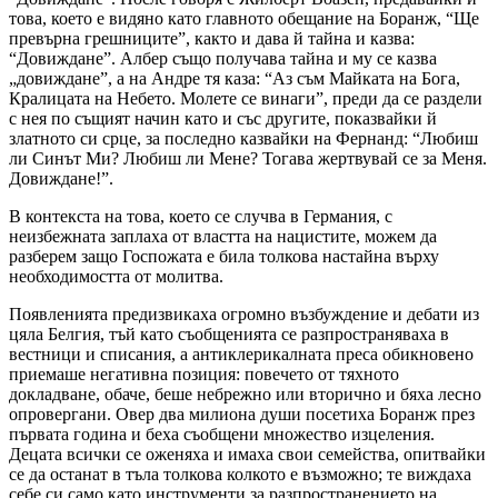
това, което е видяно като главното обещание на Боранж,
“Ще
превърна грешниците”
, както и дава й тайна и казва:
“Довиждане”
. Албер също получава тайна и му се казва
„довиждане”, а на Андре тя каза:
“Аз съм Майката на Бога,
Кралицата на Небето. Молете се винаги”
, преди да се раздели
с нея по същият начин като и със другите, показвайки й
златното си срце, за последно казвайки на Фернанд:
“Любиш
ли Синът Ми? Любиш ли Мене? Тогава жертвувай се за Меня.
Довиждане!”
.
В контекста на това, което се случва в Германия, с
неизбежната заплаха от властта на нацистите, можем да
разберем защо Госпожата е била толкова настайна върху
необходимостта от молитва.
Появленията предизвикаха огромно възбуждение и дебати из
цяла Белгия, тъй като съобщенията се разпространяваха в
вестници и списания, а антиклерикалната преса обикновено
приемаше негативна позиция: повечето от тяхното
докладване, обаче, беше небрежно или вторично и бяха лесно
опровергани. Овер два милиона души посетиха Боранж през
първата година и беха съобщени множество изцеления.
Децата всички се оженяха и имаха свои семейства, опитвайки
се да останат в тъла толкова колкото е възможно; те виждаха
себе си само като инструменти за разпространението на