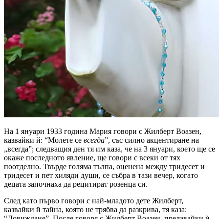
На 1 януари 1933 година Мария говори с Жилберт Воазен,
казвайки й:
“Молете се
всегда
”
, със силно акцентиране на
„всегда”; следващия ден тя им каза, че на 3 януари, което ще се
окаже последното явление, ще говори с всеки от тях
поотделно. Твърде голяма тълпа, оценена между тридесет и
тридесет и пет хиляди души, се събра в тази вечер, когато
децата започнаха да рецитират розенца си.
След като първо говори с най-младото дете Жилберт,
казвайки й тайна, която не трябва да разкрива, тя каза:
“Довиждане”
. После говоря с Жилберт Воазен, предавайки ѝ