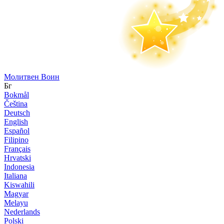
Молитвен Воин
Бг
Bokmål
Čeština
Deutsch
English
Español
Filipino
Français
Hrvatski
Indonesia
Italiana
Kiswahili
Magyar
Melayu
Nederlands
Polski