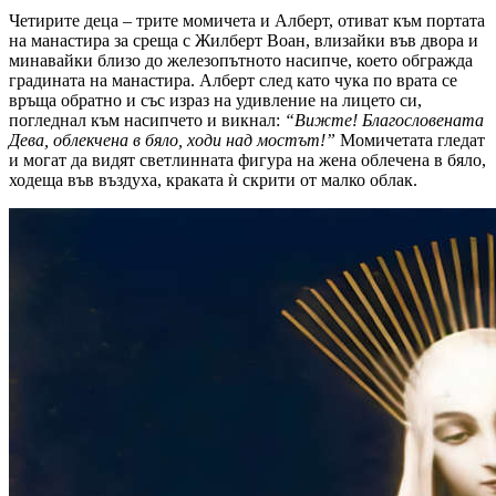
Четирите деца – трите момичета и Алберт, отиват към портата
на манастира за среща с Жилберт Воан, влизайки във двора и
минавайки близо до железопътното насипче, което обгражда
градината на манастира. Алберт след като чука по врата се
връща обратно и със израз на удивление на лицето си,
погледнал към насипчето и викнал:
“Вижте! Благословената
Дева, облекчена в бяло, ходи над мостът!”
Момичетата гледат
и могат да видят светлинната фигура на жена облечена в бяло,
ходеща във въздуха, краката ѝ скрити от малко облак.