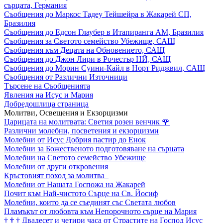
сърцата, Германия
Съобщения до Маркос Тадеу Тейшейра в Жакарей СП,
Бразилия
Съобщения до Едсон Глаубер в Итапиранга АМ, Бразилия
Съобщения за Светото семейство Убежище, САЩ
Съобщения към Децата на Обновението, САЩ
Съобщения до Джон Лири в Рочестър НЙ, САЩ
Съобщения до Морин Суини-Кайл в Норт Риджвил, САЩ
Съобщения от Различни Източници
Търсене на Съобщенията
Явления на Исус и Мария
Добредошлица страница
Молитви, Освещения и Екзорцизми
Царицата на молитвата: Светия розен венчик
🌹
Различни молебни, посветения и екзорцизми
Молебни от Исус Добрия пастир до Енок
Молебни за Божественото подготовяване на сърцата
Молебни на Светото семейство Убежище
Молебни от други откровения
Кръстовият поход за молитва
Молебни от Нашата Госпожа на Жакарей
Почит към Най-чистото Сърце на Св. Йосиф
Молебни, които да се съединят със Светата любов
Пламъкът от любовта към Непорочното сърце на Мария
†
†
†
Двадесет и четири часа от Страстите на Господ Исус