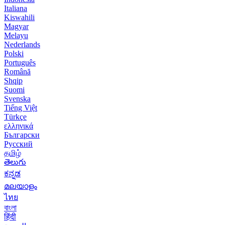
Italiana
Kiswahili
Magyar
Melayu
Nederlands
Polski
Português
Română
Shqip
Suomi
Svenska
Tiếng Việt
Türkçe
ελληνικά
Български
Русский
தமிழ்
తెలుగు
ಕನ್ನಡ
മലയാളം
ไทย
বাংলা
हिंदी