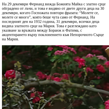
На 29 декември Фернанд вижда Божията Майка с златно срце
обградено от лъчи, и това е видяно от двете други деца на 30
декември, когато Госпожата повтори фразата:
“Молете се,
молете се много”,
която беше чута само от Фернанд. На
последният ден на 1932 година, 31 декември, всички деца
видяха златното срце на Мария. Това е разглеждано като
указване за връзката между Боранж и Фатима, с
акцентирането върху поклонението към Непорочното Сърце
на Мария.