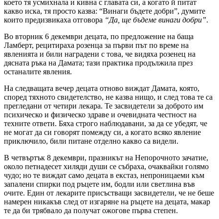
което тя усмихнала и кивна с главата си, а когато й питат
какво иска, тя просто казва:
“Винаги бъдете добри”
, думите
които предизвикаха отговора
“Да, ще бъдеме винаги добри”
.
Во вторник 6 декември децата, по предложение на баща
Ламберт, рецитираха розенца за първи път по време на
явленията и били наградени с това, че видяха розенец на
дясната ръка на Дамата; тази практика продължила през
останалите явления.
На следващата вечер децата отново виждат Дамата, която,
според тяхното свидетелство, не казва нищо, и след това те са
прегледани от четири лекара. Те засвидетели за доброто им
психическо и физическо здраве и очевидната честност на
техните ответи. Бяха строго наблюдавани, за да се убедят, че
не могат да си говорят помежду си, а когато всяко явление
приключило, били питане отделно какво са видели.
В четвъртък 8 декември, празникът на Непорочното зачатие,
около петнадесет хиляди души се събраха, очаквайки голямо
чудо; но те виждат само децата в екстаз, непроницаеми към
запалени спирки под ръцете им, бодли или светлина във
очите. Един от лекарите присъстващи засвидетели, че не беше
намерен никакъв след от изгаряне на ръцете на децата, макар
те да би трябвало да получат ожогове първа степен.