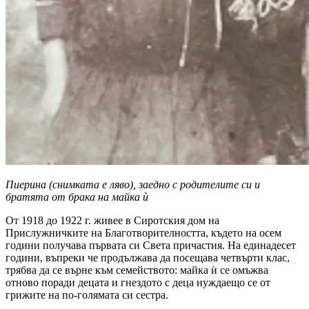
Пиерина (снимката е ляво), заедно с родителите си и
братята от брака на майка ѝ
От 1918 до 1922 г. живее в Сиротския дом на
Прислужничките на Благотворителността, където на осем
години получава първата си Света причастия. На единадесет
години, въпреки че продължава да посещава четвърти клас,
трябва да се върне към семейството: майка ѝ се омъжва
отново поради децата и гнездото с деца нуждаещо се от
грижите на по-голямата си сестра.