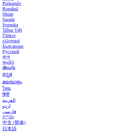
Português
Română
Shqip
Suomi
Svenska
Tiếng Việt
Türkçe
ελληνικά
Български
Русский
বাংলা
বதமிழ்
తెలుగు
ಕನ್ನಡ
മലയാളം
ไทย
हिंदी
العربية
اردو
فارسی
עִברִית
中文 (简体)
日本語