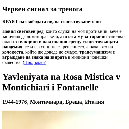
Червен сигнал за тревога
КРАЯТ на свободата ни, на съществуването ни
Новия световен ред
, който служи на моя противник, вече е
започнал да доминира света,
агитата му за тирания
започва с
плана за
вакцини и ваксинация срещу съществуващата
пандемия
; тези ваксини не са решението, а началото на
холокоста
, който ще доведе до
смърт
,
трансуманизъм
и
вграждане на знака на звярата
в милиони човешки
същества. (
Продължи
)
Yavleniyata na Rosa Mistica v
Montichiari i Fontanelle
1944-1976, Монтичиари, Бреша, Италия