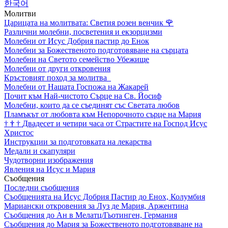
한국어
Молитви
Царицата на молитвата: Светия розен венчик
🌹
Различни молебни, посветения и екзорцизми
Молебни от Исус Добрия пастир до Енок
Молебни за Божественото подготовяване на сърцата
Молебни на Светото семейство Убежище
Молебни от други откровения
Кръстовият поход за молитва
Молебни от Нашата Госпожа на Жакарей
Почит към Най-чистото Сърце на Св. Йосиф
Молебни, които да се съединят със Светата любов
Пламъкът от любовта към Непорочното сърце на Мария
†
†
†
Двадесет и четири часа от Страстите на Господ Исус
Христос
Инструкции за подготовката на лекарства
Медали и скапуляри
Чудотворни изображения
Явления на Исус и Мария
Съобщения
Последни съобщения
Съобщенията на Исус Добрия Пастир до Енох, Колумбия
Мариански откровения за Луз де Мария, Аржентина
Съобщения до Ан в Мелатц/Гьотинген, Германия
Съобщения до Мария за Божественото подготовяване на