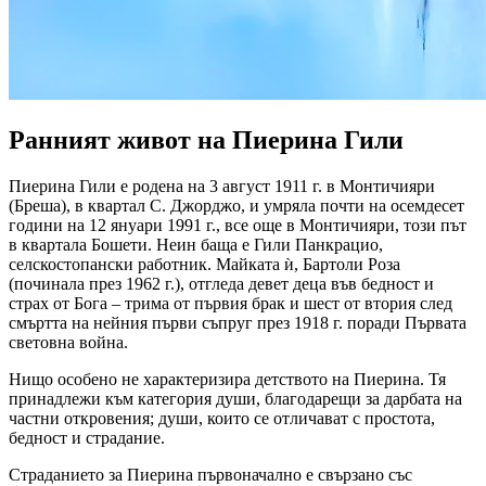
Ранният живот на Пиерина Гили
Пиерина Гили е родена на 3 август 1911 г. в Монтичияри
(Бреша), в квартал С. Джорджо, и умряла почти на осемдесет
години на 12 януари 1991 г., все още в Монтичияри, този път
в квартала Бошети. Неин баща е Гили Панкрацио,
селскостопански работник. Майката ѝ, Бартоли Роза
(починала през 1962 г.), отгледа девет деца във бедност и
страх от Бога – трима от първия брак и шест от втория след
смъртта на нейния първи съпруг през 1918 г. поради Първата
световна война.
Нищо особено не характеризира детството на Пиерина. Тя
принадлежи към категория души, благодарещи за дарбата на
частни откровения; души, които се отличават с простота,
бедност и страдание.
Страданието за Пиерина първоначално е свързано със