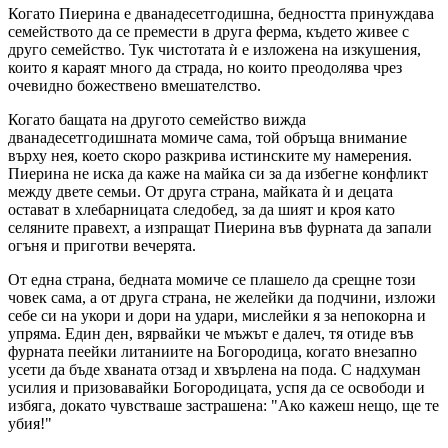
Когато Пиерина е дванадесетгодишна, бедността принуждава
семейството да се премести в друга ферма, където живее с
друго семейство. Тук чистотата ѝ е изложена на изкушения,
които я караят много да страда, но които преодолява чрез
очевидно божествено вмешателство.
Когато бащата на другото семейство вижда
дванадесетгодишната момиче сама, той обръща внимание
върху нея, което скоро разкрива истинските му намерения.
Пиерина не иска да каже на майка си за да избегне конфликт
между двете семьи. От друга страна, майката ѝ и децата
остават в хлебарницата следобед, за да шият и кроя като
селяните правехт, а изпращат Пиерина във фурната да запали
огъня и приготви вечерята.
От една страна, бедната момиче се плашело да срещне този
човек сама, а от друга страна, не желейки да подчини, изложи
себе си на укори и дори на удари, мислейки я за непокорна и
упряма. Един ден, вярвайки че мъжът е далеч, тя отиде във
фурната пеейки литаниите на Богородица, когато внезапно
усети да бъде хваната отзад и хвърлена на пода. С надхуман
усилия и призовавайки Богородицата, успя да се освободи и
избяга, докато чувстваше застрашена: "Ако кажеш нещо, ще те
убия!"