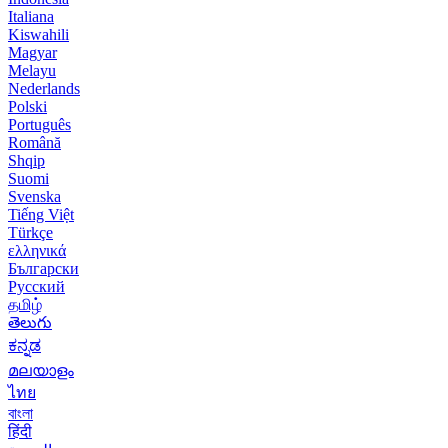
Italiana
Kiswahili
Magyar
Melayu
Nederlands
Polski
Português
Română
Shqip
Suomi
Svenska
Tiếng Việt
Türkçe
ελληνικά
Български
Русский
தமிழ்
తెలుగు
ಕನ್ನಡ
മലയാളം
ไทย
বাংলা
हिंदी