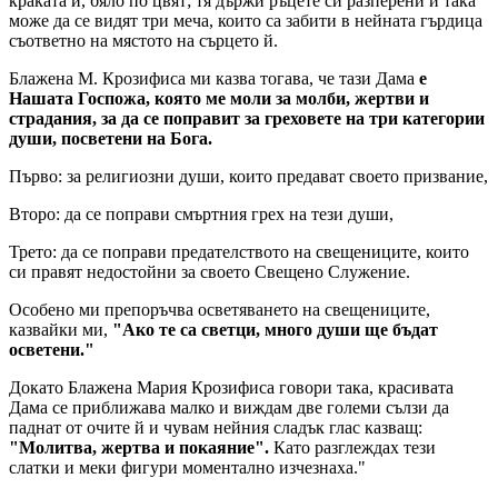
краката ѝ, бяло по цвят; тя държи ръцете си разперени и така
може да се видят три меча, които са забити в нейната гърдица
съответно на мястото на сърцето й.
Блажена М. Крозифиса
ми казва тогава, че
тази Дама
е
Нашата Госпожа
, която ме моли за молби, жертви и
страдания, за да се поправит за греховете на три категории
души, посветени на Бога.
Първо: за религиозни души, които предават своето призвание,
Второ: да се поправи смъртния грех на тези души,
Трето: да се поправи предателството на свещениците, които
си правят недостойни за своето Свещено Служение.
Особено ми препоръчва осветяването на свещениците,
казвайки ми,
"Ако те са светци, много души ще бъдат
осветени."
Докато
Блажена Мария Крозифиса
говори така,
красивата
Дама
се приближава малко и виждам две големи сълзи да
паднат от очите й и чувам нейния сладък глас казващ:
"Молитва, жертва и покаяние".
Като разглеждах тези
слатки и меки фигури моментално изчезнаха."