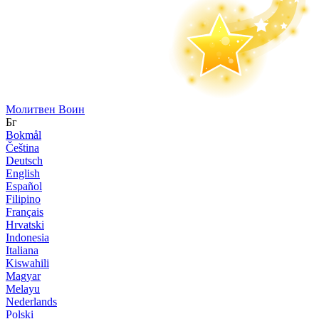
Молитвен Воин
Бг
Bokmål
Čeština
Deutsch
English
Español
Filipino
Français
Hrvatski
Indonesia
Italiana
Kiswahili
Magyar
Melayu
Nederlands
Polski