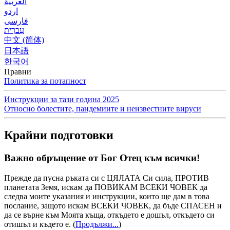
العربية
اردو
فارسی
עִברִית
中文 (简体)
日本語
한국어
Правни
Политика за потапност
Инструкции за тази година 2025
Относно болестите, пандемиите и неизвестните вируси
Крайни подготовки
Важно обръщение от Бог Отец към всички!
Прежде да пусна ръката си с ЦЯЛАТА Си сила, ПРОТИВ
планетата Земя, искам да ПОВИКАМ ВСЕКИ ЧОВЕК да
следва моите указания и инструкции, които ще дам в това
послание, защото искам ВСЕКИ ЧОВЕК, да бъде СПАСЕН и
да се върне към Моята къща, откъдето е дошъл, откъдето си
отишъл и където е.
(
Продължи...
)