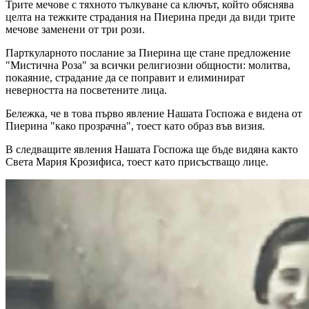
Трите мечове с тяхното тълкуване са ключът, който обяснява
целта на тежките страдания на Пиерина преди да види трите
мечове заменени от три рози.
Парткуларното послание за Пиерина ще стане предложение
"Мистична Роза" за всички религиозни общности: молитва,
покаяние, страдание да се поправит и елиминират
неверността на посветените лица.
Бележка, че в това първо явление
Нашата Госпожа
е видена от
Пиерина "како прозрачна", тоест като образ във визия.
В следващите явления
Нашата Госпожа
ще бъде видяна както
Света Мария Крозифиса
, тоест като присъстващо лице.