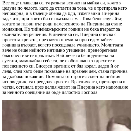
Все още плашеща се, тя разказа всичко на майка си, която я
целуна по челото, като да отплати за това, че е третирала като
непокорна, и в бъдеще обеща да бди, избегвайки Пиерина
задачите, при които би се оказала сама. Това беше случайът,
когато за първи път роди намерението на Пиерина да стане
монахиня. Но тийнейджърските години не беха възраст за
окончателни решения. В дневника си, Пиерина описва с
простота кризата, през която премина при седемнайсет
годишна възраст, когато посещавала училището. Молитвата
вече не беше нейното интимно утешение; пренебрегнала
благочестивите практики. Най-вече тя бе подчинена на
суетата, мамикайки себе си, че е обожавана за дрехите и
поведението си. Бисерен вратник от бял корал, даден ѝ от
леля, след като беше показване на празнен ден, стана причина
за дълбоко покаяние. Помощта от строгия съвет на нейния
исповедник, тя преодоля кризата. Вратничката, претворена в
четки, останала през целия живот на Пиерина като напомняне
за нейното обещание да бъде цялостно Господа.