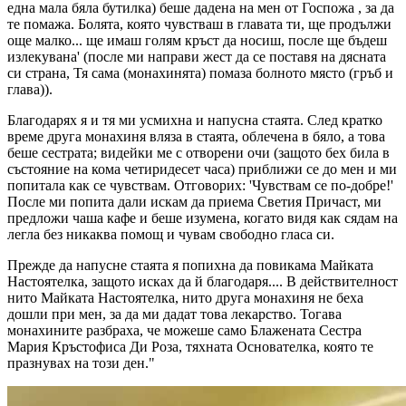
една мала бялa бутилкa) беше дадена на мен от
Госпожа
, за да
те помажа. Болята, която чувстваш в главата ти, ще продължи
още малко... ще имаш голям кръст да носиш, после ще бъдеш
излекувана' (после ми направи жест да се поставя на дясната
си страна,
Тя сама (монахинята)
помаза болното място (гръб и
глава)).
Благодарях я и тя ми усмихна и напусна стаята. След кратко
време друга монахиня влязa в стаята, облечена в бяло, а това
беше сестрата; видeйки ме с отворени очи (защото бех била в
състояние на кома четиридесет часа) приближи се до мен и ми
попитала как се чувствам. Отговорих: 'Чувствaм се по-добре!'
После ми попита дали искам да приема Светия Причаст, ми
предложи чаша кафе и беше изумена, когато видя как сядам на
легла без никаква помощ и чувам свободно гласа си.
Прежде да напусне стаята я попихна да повикама Майката
Настоятелка, защото исках да й благодаря.... В действителност
нито Майката Настоятелка, нито друга монахиня не бeха
дошли при мен, за да ми дадат това лекарство. Тогава
монахините разбраха, че можеше само Блажената Сестра
Мария Кръстофиса Ди Роза, тяхната Основателка, която те
празнувах на този ден."