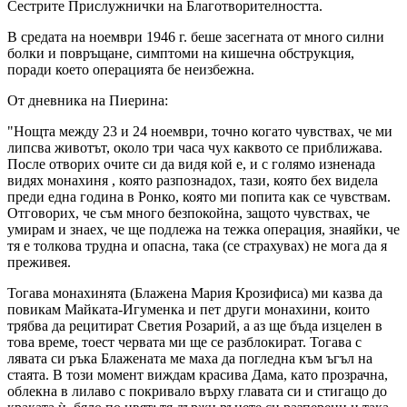
Сестрите Прислужнички на Благотворителността.
В средата на ноември 1946 г. беше засегната от много силни
болки и повръщане, симптоми на кишечна обструкция,
поради което операцията бe неизбежна.
От дневника на Пиерина:
"Нощта между 23 и 24 ноември, точно когато чувствах, че ми
липсва животът, около три часа чух каквото се приближава.
После отворих очите си да видя кой е, и с голямо изненада
видях
монахиня
, която разпознадох, тази, която бeх видела
преди една година в Ронко, която ми попита как се чувствам.
Отговорих, че съм много безпокойна, защото чувствaх, че
умирам и знаех, че ще подлежа на тежка операция, знаяйки, че
тя е толкова трудна и опасна, така (се страхувах) не мога да я
преживея.
Тогава
монахинята (Блажена Мария Крозифиса)
ми казва да
повикам Майката-Игуменка и пет други монахини, които
трябва да рецитират Светия Розарий, а аз ще бъда изцелен в
това време, тоест червата ми ще се разблокират. Тогава с
лявата си ръка
Блажената
ме маха да погледна към ъгъл на
стаята. В този момент виждам
красива Дама
, като прозрачна,
облекна в лилаво с покривало върху главата си и стигащо до