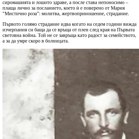
сиромашията и лошото здраве, а после става непоносимо –
плаща лично за посланието, което ѝ е поверено от Мария
"Мистично роза": молитва, жертвоприношение, страдание.
Първото голямо страдание идва когато на седем години вижда
изчерпания си баща да се връща от плен след края на Първата
световна война. Той не се завръща като радост за семейството,
а за да умре скоро в болницата.