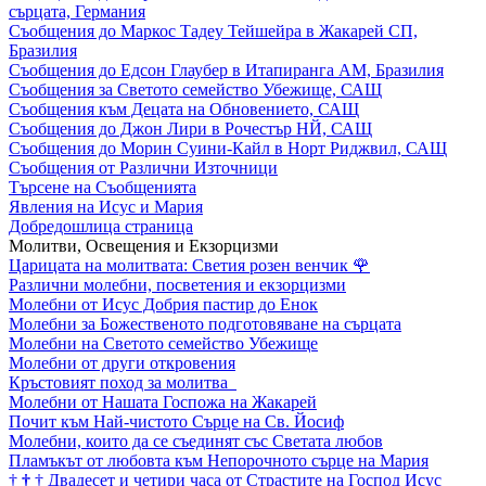
сърцата, Германия
Съобщения до Маркос Тадеу Тейшейра в Жакарей СП,
Бразилия
Съобщения до Едсон Глаубер в Итапиранга АМ, Бразилия
Съобщения за Светото семейство Убежище, САЩ
Съобщения към Децата на Обновението, САЩ
Съобщения до Джон Лири в Рочестър НЙ, САЩ
Съобщения до Морин Суини-Кайл в Норт Риджвил, САЩ
Съобщения от Различни Източници
Търсене на Съобщенията
Явления на Исус и Мария
Добредошлица страница
Молитви, Освещения и Екзорцизми
Царицата на молитвата: Светия розен венчик
🌹
Различни молебни, посветения и екзорцизми
Молебни от Исус Добрия пастир до Енок
Молебни за Божественото подготовяване на сърцата
Молебни на Светото семейство Убежище
Молебни от други откровения
Кръстовият поход за молитва
Молебни от Нашата Госпожа на Жакарей
Почит към Най-чистото Сърце на Св. Йосиф
Молебни, които да се съединят със Светата любов
Пламъкът от любовта към Непорочното сърце на Мария
†
†
†
Двадесет и четири часа от Страстите на Господ Исус