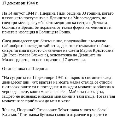
17 декември 1944 г.
На 14 август 1944 г., Пиерина Гили беше на 33 години, когато
влязла като постулантка в Девиците на Милосърдието, но
след три месеца служба като медицинска сестра в Дечката
болница в Бреша, бе поразена от тежка форма на менингит и
приета в изолация в Болницата Ронко.
След дванадесет дни безсъзнание, получавайки възможно
най-добрите последни тайнства, докато се очакваше нейната
смърт, тя има първото си явление на
Света Мария Кръстосана
Ди Роса (тогава Блажена)
, основателка на Девиците на
Милосърдието, по неин празник, 17 декември.
От дневника на Пиерина:
"На сутринта на 17 декември 1941 г., първото спомняне след
дванадесет дни, чух вратата на моята малка стая да се отвори
и отворях очите си и погледнах и виждам монахиня облекла в
черно да влезе, която мисля че е Рев. Майката на къщата,
защото не познавах никакви монахини в тази къща. Тогава тая
монахиня се приближи до мен и каза:
'Как си, Пиерина?' Отговорих: 'Моят глава много ме боля.'
Каза ми: 'Тази малка бутилка (защото държеше в ръцете си