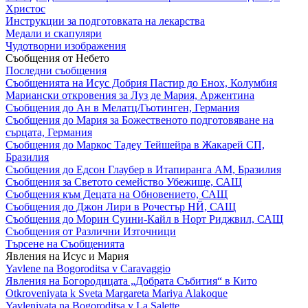
Христос
Инструкции за подготовката на лекарства
Медали и скапуляри
Чудотворни изображения
Съобщения от Небето
Последни съобщения
Съобщенията на Исус Добрия Пастир до Енох, Колумбия
Мариански откровения за Луз де Мария, Аржентина
Съобщения до Ан в Мелатц/Гьотинген, Германия
Съобщения до Мария за Божественото подготовяване на
сърцата, Германия
Съобщения до Маркос Тадеу Тейшейра в Жакарей СП,
Бразилия
Съобщения до Едсон Глаубер в Итапиранга АМ, Бразилия
Съобщения за Светото семейство Убежище, САЩ
Съобщения към Децата на Обновението, САЩ
Съобщения до Джон Лири в Рочестър НЙ, САЩ
Съобщения до Морин Суини-Кайл в Норт Риджвил, САЩ
Съобщения от Различни Източници
Търсене на Съобщенията
Явления на Исус и Мария
Yavlene na Bogoroditsa v Caravaggio
Явления на Богородицата „Добрата Събития“ в Кито
Otkroveniyata k Sveta Margareta Mariya Alakoque
Yavleniyata na Bogoroditsa v La Salette