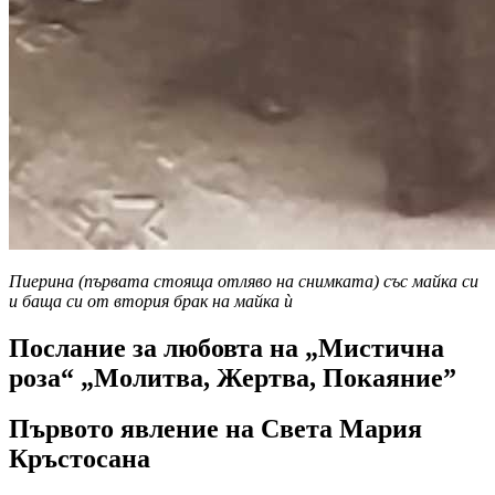
Пиерина (първата стояща отляво на снимката) със майка си
и баща си от втория брак на майка ѝ
Послание за любовта на „Мистична
роза“ „Молитва, Жертва, Покаяние”
Първото явление на Света Мария
Кръстосана