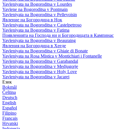
Yavleniyata na Bogoroditsa v Lourdes
Yavlene na Bogoroditsa v Pontmain
Yavleniyata na Bogoroditsa v Pellevoisin
Явление на Богородица в Нок
Yavleniyata na Bogoroditsa v Castelpetroso
Yavleniyata na Bogoroditsa v Fatima
Появленията на Господа ни и Богородицата в Кампинас
Yavleniyata na Bogoroditsa v Beauraing
Явления на Богородица в Хееде
Yavleniyata na Bogoroditsa v Ghiaie di Bonate
Yavleniyata na Rosa Mistica v Montichiari i Fontanelle
Yavleniyata na Bogoroditsa v Garabandal
Yavleniyata na Bogoroditsa v Medjugorje
Yavleniyata na Bogoroditsa v Holy Love
Yavleniyata na Bogoroditsa v Jacarei
Език
Bokmål
Čeština
Deutsch
English
Español
Filipino
Français
Hrvatski
Indonesia