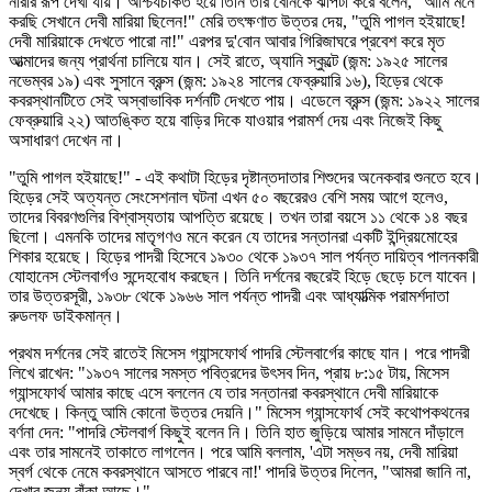
নারীর রূপ দেখা যায়। আশ্চর্যচকিত হয়ে তিনি তার বোনকে ঝাপটা করে বলেন, "আমি মনে
করছি সেখানে দেবী মারিয়া ছিলেন!" মেরি তৎক্ষণাত উত্তর দেয়, "তুমি পাগল হইয়াছে!
দেবী মারিয়াকে দেখতে পারো না!" এরপর দু'বোন আবার গিরিজাঘরে প্রবেশ করে মৃত
আত্মাদের জন্য প্রার্থনা চালিয়ে যান। সেই রাতে, অ্যানি স্কুল্টে (জন্ম: ১৯২৫ সালের
নভেম্বর ১৯) এবং সুসানে ব্রুন্স (জন্ম: ১৯২৪ সালের ফেব্রুয়ারি ১৬), হিড়ের থেকে
কবরস্থানটিতে সেই অস্বাভাবিক দর্শনটি দেখতে পায়। এডেলে ব্রুন্স (জন্ম: ১৯২২ সালের
ফেব্রুয়ারি ২২) আতঙ্কিত হয়ে বাড়ির দিকে যাওয়ার পরামর্শ দেয় এবং নিজেই কিছু
অসাধারণ দেখেন না।
"তুমি পাগল হইয়াছে!" - এই কথাটা হিড়ের দৃষ্টান্তদাতার শিশুদের অনেকবার শুনতে হবে।
হিড়ের সেই অত্যন্ত সেংসেশনাল ঘটনা এখন ৫০ বছরেরও বেশি সময় আগে হলেও,
তাদের বিবরণগুলির বিশ্বাস্যতায় আপত্তি রয়েছে। তখন তারা বয়সে ১১ থেকে ১৪ বছর
ছিলো। এমনকি তাদের মাতৃগণও মনে করেন যে তাদের সন্তানরা একটি ইন্দ্রিয়মোহের
শিকার হয়েছে। হিড়ের পাদরী হিসেবে ১৯৩০ থেকে ১৯৩৭ সাল পর্যন্ত দায়িত্ব পালনকারী
যোহানেস স্টেলবার্গও সন্দেহবোধ করছেন। তিনি দর্শনের বছরেই হিড়ে ছেড়ে চলে যাবেন।
তার উত্তরসূরী, ১৯৩৮ থেকে ১৯৬৬ সাল পর্যন্ত পাদরী এবং আধ্যাত্মিক পরামর্শদাতা
রুডলফ ডাইকমান্ন।
প্রথম দর্শনের সেই রাতেই মিসেস গ্যান্সফোর্থ পাদরি স্টেলবার্গের কাছে যান। পরে পাদরী
লিখে রাখেন: "১৯৩৭ সালের সমস্ত পবিত্রদের উৎসব দিন, প্রায় ৮:১৫ টায়, মিসেস
গ্যান্সফোর্থ আমার কাছে এসে বললেন যে তার সন্তানরা কবরস্থানে দেবী মারিয়াকে
দেখেছে। কিন্তু আমি কোনো উত্তর দেয়নি।" মিসেস গ্যান্সফোর্থ সেই কথোপকথনের
বর্ণনা দেন: "পাদরি স্টেলবার্গ কিছুই বলেন নি। তিনি হাত জুড়িয়ে আমার সামনে দাঁড়ালে
এবং তার সামনেই তাকাতে লাগলেন। পরে আমি বললাম, 'এটা সম্ভব নয়, দেবী মারিয়া
স্বর্গ থেকে নেমে কবরস্থানে আসতে পারবে না!' পাদরি উত্তর দিলেন, "আমরা জানি না,
দেখার জন্য বাঁকা আছে।"