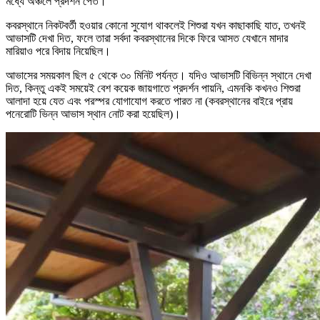
মধ্যে অঞ্চলে প্রদর্শন পেত।
কবরস্থানে নিকটবর্তী হওয়ার কোনো সুযোগ থাকলেই শিশুরা যখন কাছাকাছি যাত, তখনই
আভাসটি দেখা দিত, ফলে তারা সর্বদা কবরস্থানের দিকে ফিরে আসত যেখানে মাদার
মারিয়াও পরে বিদায় নিয়েছিল।
আভাসের সময়কাল ছিল ৫ থেকে ৩০ মিনিট পর্যন্ত। যদিও আভাসটি বিভিন্ন স্থানে দেখা
দিত, কিন্তু একই সময়েই বেশ কয়েক জায়গাতে প্রদর্শন পায়নি, এমনকি কখনও শিশুরা
আলাদা হয়ে যেত এবং পরস্পর যোগাযোগ করতে পারত না (কবরস্থানের বাইরে প্রায়
পনেরোটি ভিন্ন আভাস স্থান নোট করা হয়েছিল)।