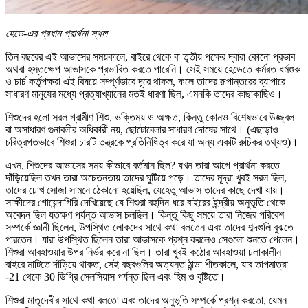
হেডে-এর প্রধান প্রার্থনা স্থল
তিন বছরের এই আভাসের সময়কালে, বাইরে থেকে বা তৃতীয় পক্ষের দ্বারা কোনো প্রভাব
অথবা হস্তক্ষেপ আভাসকে প্রভাবিত করতে পারেনি। সেই সময়ে হেডেতে কর্মরত ধর্মগুরু
ও চার্চ কর্তৃপক্ষরা এই বিষয়ে সম্পূর্ণভাবে দূরে থাকল, ফলে তাদের রূপান্তরের ব্যাপারে
সাধারণ মানুষের মধ্যে প্রত্যাখ্যানের মতই ধারণা ছিল, এমনকি তাদের কাছাকাছিও।
শিশুদের হলো সরল গ্রামীণ শিশু, ভক্তিময় ও অক্ষত, কিন্তু কোনও বিশেষভাবে উজ্জ্বল
বা অসাধারণ গুনাবলীর অধিকারী নয়, ছোটোবেলার সাধারণ দোষের সাথে। (এছাড়াও
চরিত্রগতভাবে শিশুরা চারটি তন্ত্রকে প্রতিনিধিত্ব করে যা অন্য একটি রুচিকর তথ্যও)।
এখন, শিশুদের আভাসের সময় কীভাবে বর্তমান ছিল? যখন তারা আগে প্রার্থনা করতে
দাঁড়িয়েছিল তখন তারা অচেতনতায় তাদের ঘুটিয়ে পড়ে। তাদের মূদ্রা খুবই সরল ছিল,
তাদের চোখ সোজা সামনে ঠেকানো হয়েছিল, যেহেতু আভাস তাদের কাছে দেখা যায়।
সাক্ষীদের গোয়েন্দাগিরি দেখিয়েছে যে শিশুরা বহুদিন ধরে বাইরের ইন্দ্রীয় অনুভূতি থেকে
অবেদন ছিল যতক্ষণ পর্যন্ত আভাস চলছিল। কিন্তু কিছু সময়ে তারা নিজের পরিবেশ
সম্পর্কে জ্ঞানী ছিলেন, উপস্থিত লোকদের সাথে কথা বলতেন এবং তাদের শব্দগুলি বুঝতে
পারতেন। যারা উপস্থিত ছিলেন তারা আভাসকে প্রশ্ন করলেও সেগুলো শুনতে পেলেন।
শিশুরা আবহাওয়ার উপর নির্ভর করে না ছিল। তারা খুবই কঠোর আবহাওয়া চলাকালীন
বাইরে মাটিতে দাঁড়িয়ে থাকত, সেই বছরগুলির অত্যন্ত ঠান্ডা শীতকালে, যার তাপমাত্রা
-21 থেকে 30 ডিগ্রি সেলসিয়াস পর্যন্ত ছিল এবং হিম ও বৃষ্টিতে।
শিশুরা মাতৃদেবীর সাথে কথা বলতো এবং তাদের অনুভূতি সম্পর্কে প্রশ্ন করতো, যেমন