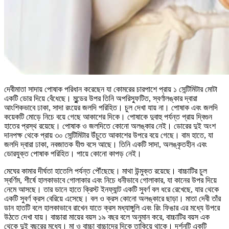
দেবীমাতা সাদায় পোষাক পরিধান করেছেন যা কোমরের চারপাশে প্রায় ১ সেন্টিমিটার মোটা
একটি ডোর দিয়ে বেঁধেছে। মুন্ডের উপর তিনি অপরিস্ফুটিত, স্বর্ণালঙ্কার দ্বারা
আংশিকভাবে ঢাকা, সাদা রংয়ের জলদি পরিহিত। চুল দেখা যায় না। পোষাক এবং জলদি
কয়েকটি মোড়ে নিচে বয়ে গেছে আকাশের দিকে। পোষাকে দুবাহু পর্যন্ত প্রায় দ্বিগুন
হাতের প্রস্থ রয়েছে। পোষাক ও জলদিতে কোনো অলঙ্কার নেই। ডোরের দুই অংশ
দানপক্ষ থেকে প্রায় ৩০ সেন্টিমিটার উঁচুতে আকাশের উপরে বয়ে গেছে। বাম হাতে, যা
জলদি দ্বারা ঢাকা, নবজাতক যীশু বসে আছে। তিনি একটি সাদা, অলঙ্কৃতহীন এবং
ডোরযুক্ত পোষাক পরিহিত। পায়ে কোনো কাপড় নেই।
মেঘের কামার দীর্ঘতা হাতেলি পর্যন্ত পৌঁছেছে। মাথা উন্মুক্ত রয়েছে। বাচ্চাটির চুল
স্বর্ণিম, শীর্ষে হালকাভাবে গোলাকার এবং নিচে ধনীভাবে গোলাকার, যা কানের উপর দিয়ে
নেমে আসছে। তার ডানে হাতে ক্রিস্ট ইনফ্যান্ট একটি সুবর্ণ বল ধরে রেখেছে, যার থেকে
একটি সুবর্ণ ক্রস বেরিয়ে এসেছে। বল ও ক্রস কোনো অলঙ্কারে ছাড়া। মাতা দেবী তাঁর
ডান হাতটি বলে হালকাভাবে রাখেন যাতে ক্রস মধ্যাঙ্গুলি এবং রিং ফিঙার এর মধ্যে উপরে
উঠতে দেখা যায়। বাচ্চারা মায়ের বয়স ১৯ বছর বলে অনুমান করে, বাচ্চাটির বয়স এক
থেকে দুই বছরের মধ্যে। মা ও বাচ্চা বাচ্চাদের দিকে তাকিয়ে থাকে। দর্শনটি একটি