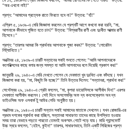
মে ১২, ১৯৩৮-এ গ্রেটা জিজ্ঞাসা করলেন, "আমরা রোগীদের কি পেতে পারব?" উত্তর:
"অর এখনো নাই!"
প্রশ্ন: "আমাদের প্রত্যেক রাতে ফিরতে হবে না?" উত্তর:
"হাঁ!"
এপ্রিল ৫, ১৯৩৯-এ মেরি জিজ্ঞাসা করলেন যে প্রশ্নটি আগে কখনো করা হয়নি, "মা,
আপনাকে কীভাবে পূজিত হতে চান?" উত্তর:
"বিশ্বরাণীর রাণী এবং দুঃখীত আত্মার রাণী
হিসেবে।"
প্রশ্ন: "তারপর আমরা কি প্রার্থনায় আপনাকে পূজা করব?" উত্তর:
"লোরেটান
লিট্যানিতে।"
অক্টোবর ২৪, ১৯৩৯-এ চারটি সন্তানের সবাই শুনতে পেলেন:
"আমি আপনাদেরকে
কলেরিক্সদের কাছে বলার জন্য সমস্ত যা আমি আপনাদের বলে দিয়েছি প্রকাশ কর!"
জানুয়ারী ২৬, ১৯৪০-এ মেরি দেখতে পেলেন যে দেবমাতা খুব দুঃখিত এবং কাঁদছে। যখন
জিজ্ঞাসা করা হয়, "মা, কিছুটা কি হচ্ছে?" তিনি উত্তর দিলেন:
"সন্তানরা, প্রার্থনা কর!"
সেপ্টেম্বর ২৯, ১৯৪০-এ গ্রেটা বললেন, "মা, কৃপয়া ডায়োসিসকে আশীর্বাদ দিন!" এরপর
দেবমাতা আশীর্বাদ করলেন। সেই দিনে অসলেমব্রি অফ দ্য কনসেক্রেশন অব দ্য
ডাইওসিজ অফ ওসবার্ক টু আউর লেডি অনুষ্ঠিত হয়।
অক্টোবর ১৯, ১৯৪০-এ চারটি সন্তান সবাই আমাদের মাতাকে দেখলেন। যখন রোজারি-এর
প্রথম দশকের প্রার্থনা করা হচ্ছিল, সন্তানরা সাধারণত তাদের কাছে উপস্থিত হওয়ার
সময় তারা যেভাবে পড়তে পারতো তেমনই অকস্মাৎ গোটে পড়ে যায়। মারি গ্যান্সফোর্ট
উচ্চ স্বরে বললেন, "হেইল, কুইন!" তারপর, সাধারণভাবে, তিনি একটি সিরিজের প্রশ্ন