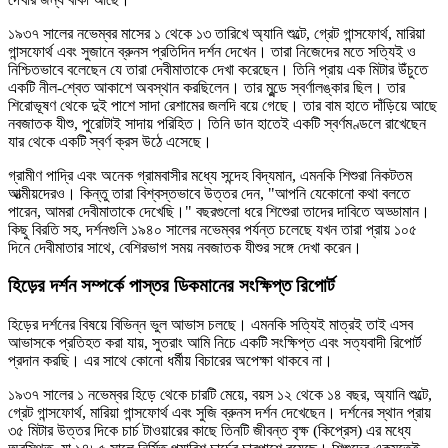
১৯৩৭ সালের নভেম্বর মাসের ১ থেকে ১৩ তারিখে অ্যানি শুল্টে, গ্রেট গান্সফোর্থ, মারিয়া
গান্সফোর্থ এবং সুজানে ব্রুনস প্রতিদিন দর্শন দেখেন। তারা নিজেদের মতে সত্যিই ও
নিশ্চিতভাবে বলেছেন যে তারা দেবীমাতাকে দেখা করেছেন। তিনি প্রায় এক মিটার উঁচুতে
একটি নীল-শ্বেত আকাশে অবস্থান করছিলেন। তার মুন্ডে স্বর্ণালঙ্কার ছিল। তার
শিরোভূষণ থেকে দুই পাশে সাদা রেশামের জলদি বয়ে গেছে। তার বাম হাতে দাঁড়িয়ে আছে
নবজাতক যীশু, পুরোটাই সাদায় পরিহিত। তিনি ডান হাতেই একটি স্বর্ণমণ্ডলে রাখেছেন
যার থেকে একটি স্বর্ণ ক্রস উঠে এসেছে।
গ্রামীণ পাদ্রি এবং অনেক গ্রামবাসীর মধ্যে সন্দেহ বিদ্যমান, এমনকি শিশুরা নিকটতম
আত্মীয়দেরও। কিন্তু তারা বিশ্বস্তভাবে উত্তর দেন, "আপনি যেকোনো কথা বলতে
পারেন, আমরা দেবীমাতাকে দেখেছি।" বছরগুলো ধরে শিশুেরা তাদের দাবিতে অড্ডামান।
কিছু বিরতি সহ, দর্শনগুলি ১৯৪০ সালের নভেম্বর পর্যন্ত চলেছে যখন তারা প্রায় ১০৫
দিনে দেবীমাতার সাথে, বেশিরভাগ সময় নবজাতক যীশুর সঙ্গে দেখা করেন।
হিড়ের দর্শন সম্পর্কে পাস্তর ডিকমানের সংক্ষিপ্ত রিপোর্ট
হিড়ের দর্শনের বিষয়ে বিভিন্ন ভুল আভাস চলছে। এমনকি সত্যিই মাত্রই তাই এসব
আভাসকে প্রতিহত করা যায়, সুতরাং আমি নিচে একটি সংক্ষিপ্ত এবং সত্যবাদী রিপোর্ট
প্রদান করছি। এর সাথে কোনো ধর্মীয় বিচারের অপেক্ষা থাকবে না।
১৯৩৭ সালের ১ নভেম্বর হিড়ে থেকে চারটি মেয়ে, বয়স ১২ থেকে ১৪ বছর, অ্যানি শুল্টে,
গ্রেট গান্সফোর্থ, মারিয়া গান্সফোর্থ এবং সুজি ব্রুনস দর্শন দেখেছেন। দর্শনের স্থান প্রায়
৩৫ মিটার উত্তর দিকে চার্চ টাওয়ারের কাছে তিনটি জীবন্ত বৃক্ষ (কিপ্রেস) এর মধ্যে