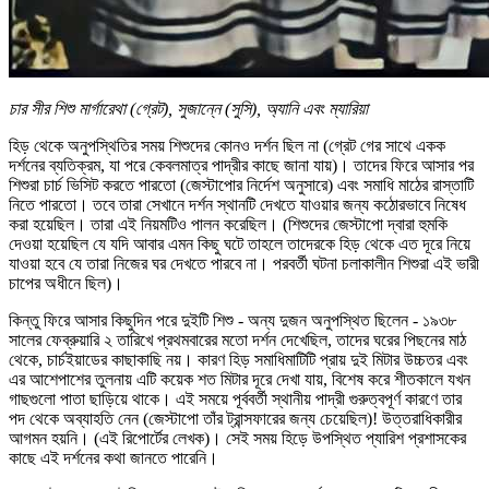
চার সীর শিশু মার্গারেথা (গ্রেট), সুজান্নে (সুসি), অ্যানি এবং ম্যারিয়া
হিড় থেকে অনুপস্থিতির সময় শিশুদের কোনও দর্শন ছিল না (গ্রেট গের সাথে একক
দর্শনের ব্যতিক্রম, যা পরে কেবলমাত্র পাদ্রীর কাছে জানা যায়)। তাদের ফিরে আসার পর
শিশুরা চার্চ ভিসিট করতে পারতো (জেস্টাপোর নির্দেশ অনুসারে) এবং সমাধি মাঠের রাস্তাটি
নিতে পারতো। তবে তারা সেখানে দর্শন স্থানটি দেখতে যাওয়ার জন্য কঠোরভাবে নিষেধ
করা হয়েছিল। তারা এই নিয়মটিও পালন করেছিল। (শিশুদের জেস্টাপো দ্বারা হুমকি
দেওয়া হয়েছিল যে যদি আবার এমন কিছু ঘটে তাহলে তাদেরকে হিড় থেকে এত দূরে নিয়ে
যাওয়া হবে যে তারা নিজের ঘর দেখতে পারবে না। পরবর্তী ঘটনা চলাকালীন শিশুরা এই ভারী
চাপের অধীনে ছিল)।
কিন্তু ফিরে আসার কিছুদিন পরে দুইটি শিশু - অন্য দুজন অনুপস্থিত ছিলেন - ১৯৩৮
সালের ফেব্রুয়ারি ২ তারিখে প্রথমবারের মতো দর্শন দেখেছিল, তাদের ঘরের পিছনের মাঠ
থেকে, চার্চইয়াডের কাছাকাছি নয়। কারণ হিড় সমাধিমাটিটি প্রায় দুই মিটার উচ্চতর এবং
এর আশেপাশের তুলনায় এটি কয়েক শত মিটার দূরে দেখা যায়, বিশেষ করে শীতকালে যখন
গাছগুলো পাতা ছাড়িয়ে থাকে। এই সময়ে পূর্ববর্তী স্থানীয় পাদ্রী গুরুত্বপূর্ণ কারণে তার
পদ থেকে অব্যাহতি নেন (জেস্টাপো তাঁর ট্রান্সফারের জন্য চেয়েছিল)! উত্তরাধিকারীর
আগমন হয়নি। (এই রিপোর্টের লেখক)। সেই সময় হিড়ে উপস্থিত প্যারিশ প্রশাসকের
কাছে এই দর্শনের কথা জানতে পারেনি।