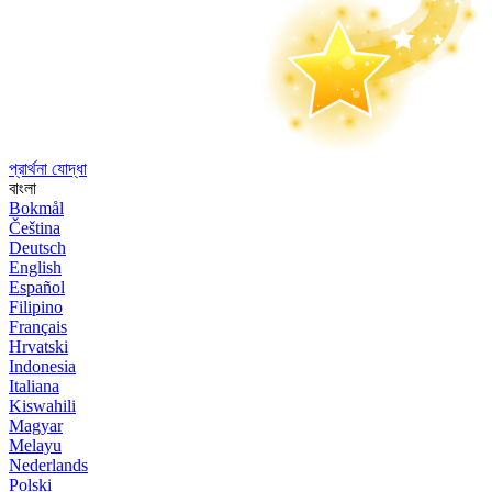
প্রার্থনা যোদ্ধা
বাংলা
Bokmål
Čeština
Deutsch
English
Español
Filipino
Français
Hrvatski
Indonesia
Italiana
Kiswahili
Magyar
Melayu
Nederlands
Polski