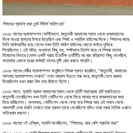
শিশুদের প্রার্থনা করা সেন্ট পিটার্স পারিশ চার্চ
১৯৩৮ সালের অ্যাসাম্পশন ফেস্টিভালে, মাতৃদেবী আভাসের স্থান থেকে কবরস্থানের
দিকে যাওয়া রাস্তার উপরে উড়েছিল এবং গির্জা ও প্যারিশ হাউসের দিকে। শিশুদের কাছে
তিনি অবিস্মরণীয় হয়ে গেলেন যখন তিনি পারিশ হাউসের কোনো কর্নারে লুকিয়ে
গিয়েছিলেন। এই ঘটনা, অন্যান্য কিছু সহ, স্পষ্টভাবে নির্দেশ করে যে শিশুরা তাদের
নিজেদের ভিতরে (যেমন একটি প্রায় ইডেটিক এনটিটি) নয় বরং বহিরাগত কিছু দেখেছিল,
অন্যথায় কোনো ঘরের কর্নারই তাদের দৃষ্টি রোধ করতে পারেনি।
১৯৩৮ সালের মেরীর অ্যাসাম্পশন অনুষ্ঠানে শিশুরা প্রশ্ন করেছিল, "মাতৃদেবী, আমাদের
আপনার অ্যাসাম্পশন দেখান!" তখন আভাস উড়তে শুরু করে, মাতৃদেবী হেসে বরকত
দিয়েছিলেন যখন বাচ্চা যিশু তার বাঁহাতে হিলো।
১৯৩৮ সালে, অ্যানি প্রথম আভাসের স্থান থেকে দুইটি স্যাক্রেড হার্ট ফ্রাইডেতে
মাতৃদেবী দেখেছিলেন যখন তিনি গোটিংগেন থেকে ফিরে আসার পথে কবরস্থানের মধ্য
দিয়ে যাচ্ছিলেন। অন্যথায়, গোটিংগেন থেকে ফেরা পরে শিশুরা আর এই স্থান থেকে
আভাসটি দেখা যায়নি যেখানে তারা প্রথম তাকে দেখেছিলো যদিও তারা প্রায় দৈনিক এখানে
অতিক্রম করতো।
১৯৩৮ সালের ৭ই এপ্রিল, অ্যানি শুনেছিলেন,
"শিশুদের, আর বেশি প্রার্থনা কর!"