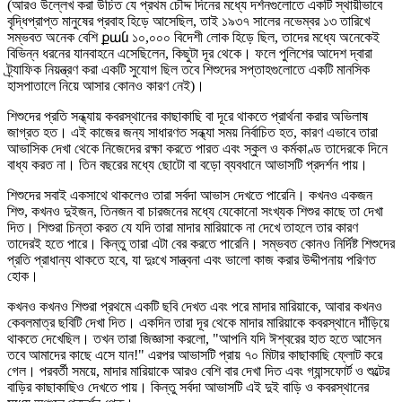
(আরও উল্লেখ করা উচিত যে প্রথম চৌদ্দ দিনের মধ্যে দর্শনগুলোতে একটি স্থায়ীভাবে
বৃদ্ধিপ্রাপ্ত মানুষের প্রবাহ হিড়ে আসেছিল, তাই ১৯৩৭ সালের নভেম্বর ১৩ তারিখে
সম্ভবত অনেক বেশি քան ১০,০০০ বিদেশী লোক হিড়ে ছিল, তাদের মধ্যে অনেকেই
বিভিন্ন ধরনের যানবাহনে এসেছিলেন, কিছুটা দূর থেকে। ফলে পুলিশের আদেশ দ্বারা
ট্র্যাফিক নিয়ন্ত্রণ করা একটি সুযোগ ছিল তবে শিশুদের সপ্তাহগুলোতে একটি মানসিক
হাসপাতালে নিয়ে আসার কোনও কারণ নেই)।
শিশুদের প্রতি সন্ধ্যায় কবরস্থানের কাছাকাছি বা দূরে থাকতে প্রার্থনা করার অভিলাষ
জাগ্রত হত। এই কাজের জন্য সাধারণত সন্ধ্যা সময় নির্বাচিত হত, কারণ এভাবে তারা
আভাসিক দেখা থেকে নিজেদের রক্ষা করতে পারত এবং স্কুল ও কর্মকাণ্ড তাদেরকে দিনে
বাধ্য করত না। তিন বছরের মধ্যে ছোটো বা বড়ো ব্যবধানে আভাসটি প্রদর্শন পায়।
শিশুদের সবাই একসাথে থাকলেও তারা সর্বদা আভাস দেখতে পারেনি। কখনও একজন
শিশু, কখনও দুইজন, তিনজন বা চারজনের মধ্যে যেকোনো সংখ্যক শিশুর কাছে তা দেখা
দিত। শিশুরা চিন্তা করত যে যদি তারা মাদার মারিয়াকে না দেখে তাহলে তার কারণ
তাদেরই হতে পারে। কিন্তু তারা এটা বের করতে পারেনি। সম্ভবত কোনও নির্দিষ্ট শিশুদের
প্রতি প্রাধান্য থাকতে হবে, যা দুঃখে সান্ত্বনা এবং ভালো কাজ করার উদ্দীপনায় পরিণত
হোক।
কখনও কখনও শিশুরা প্রথমে একটি ছবি দেখত এবং পরে মাদার মারিয়াকে, আবার কখনও
কেবলমাত্র ছবিটি দেখা দিত। একদিন তারা দূর থেকে মাদার মারিয়াকে কবরস্থানে দাঁড়িয়ে
থাকতে দেখেছিল। তখন তারা জিজ্ঞাসা করলো, "আপনি যদি ঈশ্বরের হাত হতে আসেন
তবে আমাদের কাছে এসে যান!" এরপর আভাসটি প্রায় ৭০ মিটার কাছাকাছি ফ্লোট করে
গেল। পরবর্তী সময়ে, মাদার মারিয়াকে আরও বেশি বার দেখা দিত এবং গ্যান্সফোর্ট ও শুল্টের
বাড়ির কাছাকাছিও দেখতে পায়। কিন্তু সর্বদা আভাসটি এই দুই বাড়ি ও কবরস্থানের