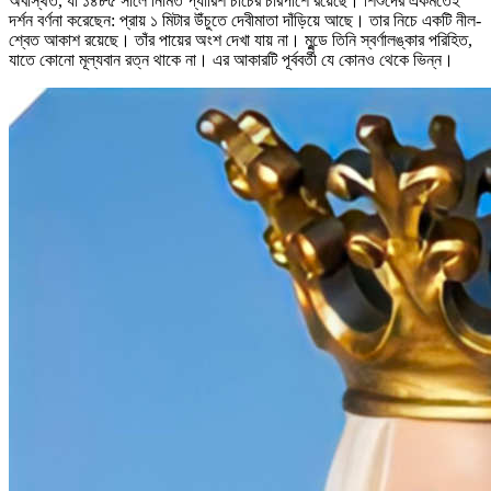
অবস্থিত, যা ১৪৮৫ সালে নির্মিত প্যারিশ চার্চের চারপাশে রয়েছে। শিশুদের একমতেই
দর্শন বর্ণনা করেছেন: প্রায় ১ মিটার উঁচুতে দেবীমাতা দাঁড়িয়ে আছে। তার নিচে একটি নীল-
শ্বেত আকাশ রয়েছে। তাঁর পায়ের অংশ দেখা যায় না। মুন্ডে তিনি স্বর্ণালঙ্কার পরিহিত,
যাতে কোনো মূল্যবান রত্ন থাকে না। এর আকারটি পূর্ববর্তী যে কোনও থেকে ভিন্ন।