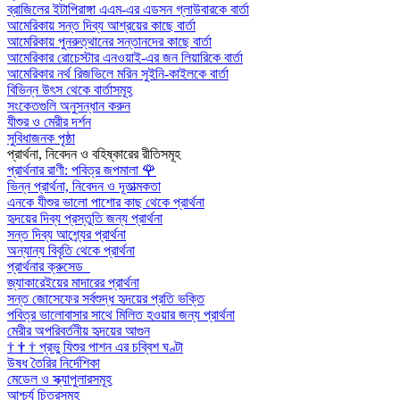
ব্রাজিলের ইটাপিরাঙ্গা এএম-এর এডসন গ্লাউবারকে বার্তা
আমেরিকায় সন্ত দিব্য আশ্রয়ের কাছে বার্তা
আমেরিকায় পুনরুত্থানের সন্তানদের কাছে বার্তা
আমেরিকার রোচেস্টার এনওয়াই-এর জন লিয়ারিকে বার্তা
আমেরিকার নর্থ রিজভিলে মরিন সুইনি-কাইলকে বার্তা
বিভিন্ন উৎস থেকে বার্তাসমূহ
সংকেতগুলি অনুসন্ধান করুন
যীশুর ও মেরীর দর্শন
সুবিধাজনক পৃষ্ঠা
প্রার্থনা, নিবেদন ও বহিষ্কারের রীতিসমূহ
প্রার্থনার রাণী: পবিত্র জপমালা
🌹
ভিন্ন প্রার্থনা, নিবেদন ও দূতাত্মকতা
এনকে যীশুর ভালো পাশোর কাছ থেকে প্রার্থনা
হৃদয়ের দিব্য প্রস্তুতি জন্য প্রার্থনা
সন্ত দিব্য আশ্র্যের প্রার্থনা
অন্যান্য বিবৃতি থেকে প্রার্থনা
প্রার্থনার ক্রুসেড
জ্যাকারেইয়ের মাদারের প্রার্থনা
সন্ত জোসেফের সর্বশুদ্ধ হৃদয়ের প্রতি ভক্তি
পবিত্র ভালোবাসার সাথে মিলিত হওয়ার জন্য প্রার্থনা
মেরীর অপরিবর্তনীয় হৃদয়ের আগুন
†
†
†
প্রভু যিশুর পাশন এর চব্বিশ ঘণ্টা
উষধ তৈরির নির্দেশিকা
মেডেল ও স্ক্যাপুলারসমূহ
আশ্চর্য চিত্রসমূহ