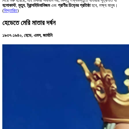
দিয়ে শুরু হয়েছে; এই টিকারা সমাধান নয়, কিন্তু লক্ষ্যবস্তুতে যাওয়ার সূত্রপাত যা
হলোকাস্ট
,
মৃত্যু
,
ট্রান্সহিউমানিজম
এবং
প্রাণীর চিহ্নের প্রতিষ্ঠা
হবে, লক্ষ্য মানুষ।
(
বিস্তারিত
)
হেডেতে মেরি মাতার দর্ষন
১৯৩৭-১৯৪০, হেডে, এমস, জার্মানি