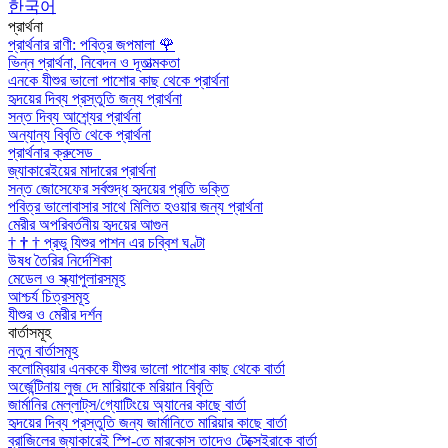
한국어
প্রার্থনা
প্রার্থনার রাণী: পবিত্র জপমালা
🌹
ভিন্ন প্রার্থনা, নিবেদন ও দূতাত্মকতা
এনকে যীশুর ভালো পাশোর কাছ থেকে প্রার্থনা
হৃদয়ের দিব্য প্রস্তুতি জন্য প্রার্থনা
সন্ত দিব্য আশ্র্যের প্রার্থনা
অন্যান্য বিবৃতি থেকে প্রার্থনা
প্রার্থনার ক্রুসেড
জ্যাকারেইয়ের মাদারের প্রার্থনা
সন্ত জোসেফের সর্বশুদ্ধ হৃদয়ের প্রতি ভক্তি
পবিত্র ভালোবাসার সাথে মিলিত হওয়ার জন্য প্রার্থনা
মেরীর অপরিবর্তনীয় হৃদয়ের আগুন
†
†
†
প্রভু যিশুর পাশন এর চব্বিশ ঘণ্টা
উষধ তৈরির নির্দেশিকা
মেডেল ও স্ক্যাপুলারসমূহ
আশ্চর্য চিত্রসমূহ
যীশুর ও মেরীর দর্শন
বার্তাসমূহ
নতুন বার্তাসমূহ
কলোম্বিয়ার এনককে যীশুর ভালো পাশোর কাছ থেকে বার্তা
অর্জেন্টিনায় লুজ দে মারিয়াকে মরিয়ান বিবৃতি
জার্মানির মেল্লাট্‌স/গ্যোটিংয়ে অ্যানের কাছে বার্তা
হৃদয়ের দিব্য প্রস্তুতি জন্য জার্মানিতে মারিয়ার কাছে বার্তা
ব্রাজিলের জ্যাকারেই স্পি-তে মারকোস তাদেও টেক্সেইরাকে বার্তা