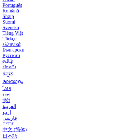
Português
Română
Shqip
Suomi
Svenska
Tiếng Việt
Türkçe
ελληνικά
Български
Русский
தமிழ்
తెలుగు
ಕನ್ನಡ
മലയാളം
ไทย
বাংলা
हिंदी
العربية
اردو
فارسی
עִברִית
中文 (简体)
日本語