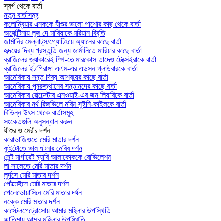
স্বর্গ থেকে বার্তা
নতুন বার্তাসমূহ
কলোম্বিয়ার এনককে যীশুর ভালো পাশোর কাছ থেকে বার্তা
অর্জেন্টিনায় লুজ দে মারিয়াকে মরিয়ান বিবৃতি
জার্মানির মেল্লাট্‌স/গ্যোটিংয়ে অ্যানের কাছে বার্তা
হৃদয়ের দিব্য প্রস্তুতি জন্য জার্মানিতে মারিয়ার কাছে বার্তা
ব্রাজিলের জ্যাকারেই স্পি-তে মারকোস তাদেও টেক্সেইরাকে বার্তা
ব্রাজিলের ইটাপিরাঙ্গা এএম-এর এডসন গ্লাউবারকে বার্তা
আমেরিকায় সন্ত দিব্য আশ্রয়ের কাছে বার্তা
আমেরিকায় পুনরুত্থানের সন্তানদের কাছে বার্তা
আমেরিকার রোচেস্টার এনওয়াই-এর জন লিয়ারিকে বার্তা
আমেরিকার নর্থ রিজভিলে মরিন সুইনি-কাইলকে বার্তা
বিভিন্ন উৎস থেকে বার্তাসমূহ
সংকেতগুলি অনুসন্ধান করুন
যীশুর ও মেরীর দর্শন
কারাভাজিওতে মেরি মাতার দর্শন
কুইটোতে ভাল ঘটনার মেরির দর্শন
সেন্ট মার্গারেট ম্যারি আলাকোককে রোভিলেশন
লা সালেতে মেরি মাতার দর্শন
লুর্দসে মেরি মাতার দর্শন
পোঁত্মেইনে মেরি মাতার দর্শন
পেলেভোয়াসিনে মেরি মাতার দর্ষন
নক্কে মেরি মাতার দর্শন
কাস্টেলপেট্রোসোয় আমার মহিলার উপস্থিতি
ফাতিমায় আমার মহিলার উপস্থিতি