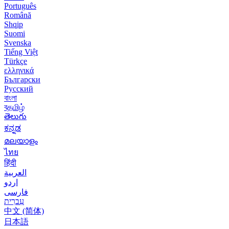
Português
Română
Shqip
Suomi
Svenska
Tiếng Việt
Türkçe
ελληνικά
Български
Русский
বাংলা
বதமிழ்
తెలుగు
ಕನ್ನಡ
മലയാളം
ไทย
हिंदी
العربية
اردو
فارسی
עִברִית
中文 (简体)
日本語