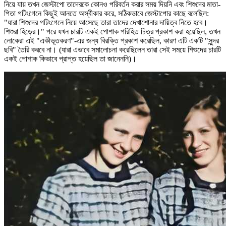
নিয়ে যায় তখন জেস্টাপো তাদেরকে কোনও পরিবর্তন করার সময় দিয়নি এবং শিশুদের মাতা-
পিতা গটিংগেনে কিছুই আনতে অস্বীকার করে, সঠিকভাবে জেস্টাপোর কাছে বলেছিল:
"যারা শিশুদের গটিংগেনে নিয়ে আসেছে তারা তাদের দেখাশোনার দায়িত্ব নিতে হবে।
শিশুরা হিড়ের।" পরে যখন চারটি একই পোশাক পরিহিত চিত্র প্রকাশ করা হয়েছিল, তখন
লোকেরা এই "একীভূতকরণ"-এর জন্য বিরক্তি প্রকাশ করেছিল, কারণ এটি একটি "সুন্দর
ছবি" তৈরি করবে না। (যারা এভাবে সমালোচনা করেছিলেন তারা সেই সময়ে শিশুদের চারটি
একই পোশাক কিভাবে প্রাপ্ত হয়েছিল তা জানেননি)।