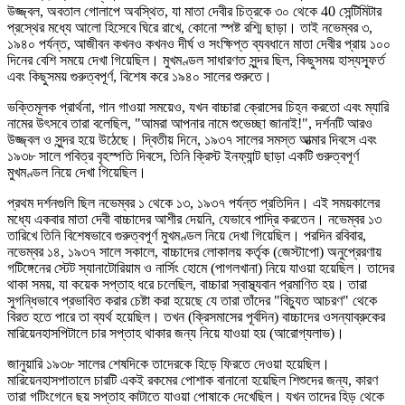
উজ্জ্বল, অবতাল গোলাপে অবস্থিত, যা মাতা দেবীর চিত্রকে ৩০ থেকে 40 সেন্টিমিটার
প্রস্থের মধ্যে আলো হিসেবে ঘিরে রাখে, কোনো স্পষ্ট রশ্মি ছাড়া। তাই নভেম্বর ৩,
১৯৪০ পর্যন্ত, আজীবন কখনও কখনও দীর্ঘ ও সংক্ষিপ্ত ব্যবধানে মাতা দেবীর প্রায় ১০০
দিনের বেশি সময়ে দেখা গিয়েছিল। মুখমণ্ডল সাধারণত সুন্দর ছিল, কিছুসময় হাস্যস্ফূর্ত
এবং কিছুসময় গুরুত্বপূর্ণ, বিশেষ করে ১৯৪০ সালের শুরুতে।
ভক্তিমূলক প্রার্থনা, গান গাওয়া সময়েও, যখন বাচ্চারা ক্রোসের চিহ্ন করতো এবং ম্যারি
নামের উৎসবে তারা বলেছিল, "আমরা আপনার নামে শুভেচ্ছা জানাই!", দর্শনটি আরও
উজ্জ্বল ও সুন্দর হয়ে উঠেছে। দ্বিতীয় দিনে, ১৯৩৭ সালের সমস্ত আত্মার দিবসে এবং
১৯৩৮ সালে পবিত্র বৃহস্পতি দিবসে, তিনি ক্রিস্ট ইনফ্যান্ট ছাড়া একটি গুরুত্বপূর্ণ
মুখমণ্ডল নিয়ে দেখা গিয়েছিল।
প্রথম দর্শনগুলি ছিল নভেম্বর ১ থেকে ১৩, ১৯৩৭ পর্যন্ত প্রতিদিন। এই সময়কালের
মধ্যে একবার মাতা দেবী বাচ্চাদের আশীর দেয়নি, যেভাবে পাদ্রি করতেন। নভেম্বর ১৩
তারিখে তিনি বিশেষভাবে গুরুত্বপূর্ণ মুখমণ্ডল নিয়ে দেখা গিয়েছিল। পরদিন রবিবার,
নভেম্বর ১৪, ১৯৩৭ সালে সকালে, বাচ্চাদের লোকালয় কর্তৃক (জেস্টাপো) অনুপ্রেরণায়
গটিঙ্গেনের স্টেট স্যানাটোরিয়াম ও নার্সিং হোমে (পাগলখানা) নিয়ে যাওয়া হয়েছিল। তাদের
থাকা সময়, যা কয়েক সপ্তাহ ধরে চলেছিল, বাচ্চারা স্বাস্থ্যবান প্রমাণিত হয়। তারা
সুগন্ধিভাবে প্রভাবিত করার চেষ্টা করা হয়েছে যে তারা তাঁদের "বিচ্যুত আচরণ" থেকে
বিরত হতে পারে তা ব্যর্থ হয়েছিল। তখন (ক্রিসমাসের পূর্বদিন) বাচ্চাদের ওসন্যাব্রুকের
মারিয়েনহাসপিটালে চার সপ্তাহ থাকার জন্য নিয়ে যাওয়া হয় (আরোগ্যলাভ)।
জানুয়ারি ১৯৩৮ সালের শেষদিকে তাদেরকে হিড়ে ফিরতে দেওয়া হয়েছিল।
মারিয়েনহাসপাতালে চারটি একই রকমের পোশাক বানানো হয়েছিল শিশুদের জন্য, কারণ
তারা গটিংগেনে ছয় সপ্তাহ কাটাতে যাওয়া পোষাকে দেখেছিল। যখন তাদের হিড় থেকে