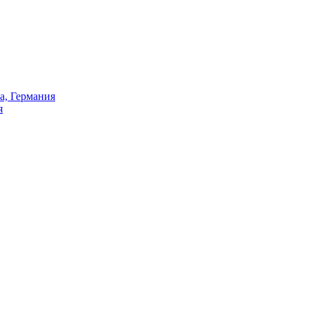
а, Германия
я