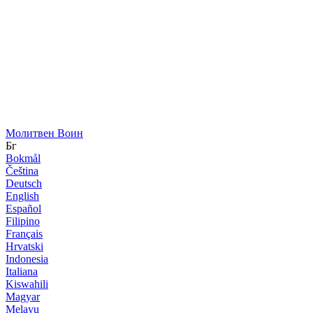
Молитвен Воин
Бг
Bokmål
Čeština
Deutsch
English
Español
Filipino
Français
Hrvatski
Indonesia
Italiana
Kiswahili
Magyar
Melayu