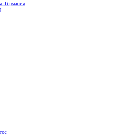
а, Германия
я
тос