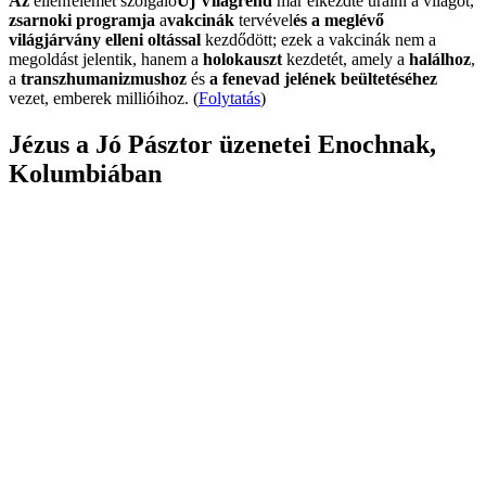
Az
ellenfelemet szolgáló
Új Világrend
már elkezdte uralni a világot,
zsarnoki programja
a
vakcinák
tervével
és a meglévő
világjárvány elleni oltással
kezdődött; ezek a vakcinák nem a
megoldást jelentik, hanem a
holokauszt
kezdetét, amely a
halálhoz
,
a
transzhumanizmushoz
és
a fenevad jelének beültetéséhez
vezet, emberek millióihoz. (
Folytatás
)
Jézus a Jó Pásztor üzenetei Enochnak,
Kolumbiában