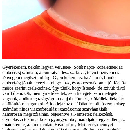
Gyerekekem, békém legyen velületek. Sötét napok közelednek az
emberiség számára; a bűn fátyla lesz szakítva; teremtményem és
lényegem megtisztulni fog. Gyerekekem, ez hálátlan és bűnös
emberiség jónak nevezi, amit gonosz, és gonosznak, amit jó. Kettős
mérce szerint cselekednek, úgy tűnik, hogy Istenek, de szívük távol
van Tőlem. Óh, mennyire tévedtek; sem hidegek, sem melegek
vagytok, amikor igazságságom napjai eljönnek, kiököllek titeket és
elkülönítöm magamtól! A idő lejár az e hálátlan és bűnös emberiség
számára; nincs visszafordulás; igazságomat szarvhangjaik
hamarosan megszólalnak, bejelentve a Nemzetek ítélkezését.
Gyülekezzetek imádkozni gyöngyömbe; maradjatok egyesülten; az
imátok ereje, az Immaculate Heart of my Mother és mennyei
hadseregeimhez csatlakozva, adja titeket a erőt, hogy egyesültek