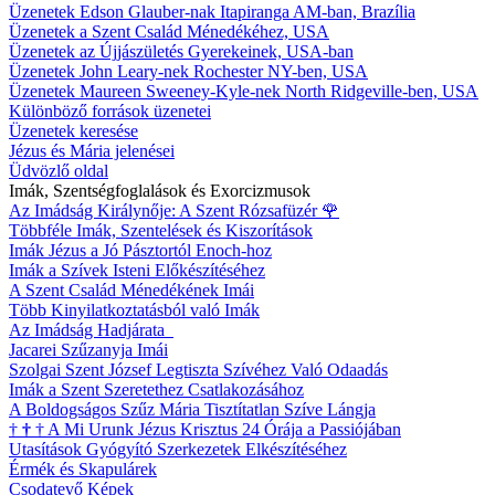
Üzenetek Edson Glauber-nak Itapiranga AM-ban, Brazília
Üzenetek a Szent Család Ménedékéhez, USA
Üzenetek az Újjászületés Gyerekeinek, USA-ban
Üzenetek John Leary-nek Rochester NY-ben, USA
Üzenetek Maureen Sweeney-Kyle-nek North Ridgeville-ben, USA
Különböző források üzenetei
Üzenetek keresése
Jézus és Mária jelenései
Üdvözlő oldal
Imák, Szentségfoglalások és Exorcizmusok
Az Imádság Királynője: A Szent Rózsafüzér
🌹
Többféle Imák, Szentelések és Kiszorítások
Imák Jézus a Jó Pásztortól Enoch-hoz
Imák a Szívek Isteni Előkészítéséhez
A Szent Család Ménedékének Imái
Több Kinyilatkoztatásból való Imák
Az Imádság Hadjárata
Jacarei Szűzanyja Imái
Szolgai Szent József Legtiszta Szívéhez Való Odaadás
Imák a Szent Szeretethez Csatlakozásához
A Boldogságos Szűz Mária Tisztítatlan Szíve Lángja
†
†
†
A Mi Urunk Jézus Krisztus 24 Órája a Passiójában
Utasítások Gyógyító Szerkezetek Elkészítéséhez
Érmék és Skapulárek
Csodatevő Képek