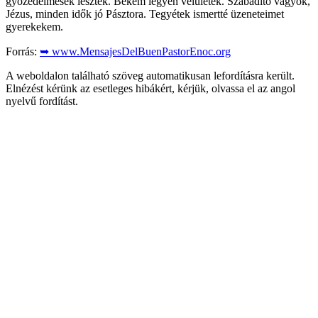
győzedelmesek lesztek. Békém legyen velületek. Szabadító vagyok,
Jézus, minden idők jó Pásztora. Tegyétek ismertté üzeneteimet
gyerekekem.
Forrás:
➥ www.MensajesDelBuenPastorEnoc.org
A weboldalon található szöveg automatikusan lefordításra került.
Elnézést kérünk az esetleges hibákért, kérjük, olvassa el az angol
nyelvű fordítást.