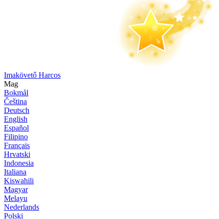
Imakövető Harcos
Mag
Bokmål
Čeština
Deutsch
English
Español
Filipino
Français
Hrvatski
Indonesia
Italiana
Kiswahili
Magyar
Melayu
Nederlands
Polski