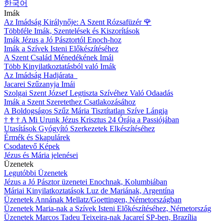
한국어
Imák
Az Imádság Királynője: A Szent Rózsafüzér
🌹
Többféle Imák, Szentelések és Kiszorítások
Imák Jézus a Jó Pásztortól Enoch-hoz
Imák a Szívek Isteni Előkészítéséhez
A Szent Család Ménedékének Imái
Több Kinyilatkoztatásból való Imák
Az Imádság Hadjárata
Jacarei Szűzanyja Imái
Szolgai Szent József Legtiszta Szívéhez Való Odaadás
Imák a Szent Szeretethez Csatlakozásához
A Boldogságos Szűz Mária Tisztítatlan Szíve Lángja
†
†
†
A Mi Urunk Jézus Krisztus 24 Órája a Passiójában
Utasítások Gyógyító Szerkezetek Elkészítéséhez
Érmék és Skapulárek
Csodatevő Képek
Jézus és Mária jelenései
Üzenetek
Legutóbbi Üzenetek
Jézus a Jó Pásztor üzenetei Enochnak, Kolumbiában
Máriai Kinyilatkoztatások Luz de Mariának, Argentína
Üzenetek Annának Mellatz/Goettingen, Németországban
Üzenetek Maria-nak a Szívek Isteni Előkészítéséhez, Németország
Üzenetek Marcos Tadeu Teixeira-nak Jacareí SP-ben, Brazília