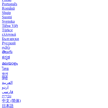
Português
Română
Shqip
Suomi
Svenska
Tiếng Việt
Türkçe
ελληνικά
Български
Русский
தமிழ்
తెలుగు
ಕನ್ನಡ
മലയാളം
ไทย
বাংলা
हिंदी
العربية
اردو
فارسی
עִברִית
中文 (简体)
日本語