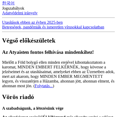
한국어
Jogszabályok
Adatvédelmi irányelv
Utasítások ebben az évben 2025-ben
Betegségek, pandémiák és ismeretlen vírusokkal kapcsolatban
Végső előkészületek
Az Atyaisten fontos felhívása mindenkihez!
Mielőtt a Föld bolygó ellen minden erejével kibontakoztatom a
karomat, MINDEN EMBERT FELKÉRNÉK, hogy kövesse a
jelzéseimet és az utasításaimat, amelyeket ebben az Üzenetben adok,
mert azt akarom, hogy MINDEN EMBER MEGMENTETT
legyen, és visszatérjen a Házamba, ahonnan jött, ahonnan elment, és
ahonnan most jön.
(
Folytatás...
)
Vörös riadó
A szabadságunk, a létezésünk vége