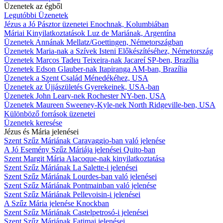
Üzenetek az égből
Legutóbbi Üzenetek
Jézus a Jó Pásztor üzenetei Enochnak, Kolumbiában
Máriai Kinyilatkoztatások Luz de Mariának, Argentína
Üzenetek Annának Mellatz/Goettingen, Németországban
Üzenetek Maria-nak a Szívek Isteni Előkészítéséhez, Németország
Üzenetek Marcos Tadeu Teixeira-nak Jacareí SP-ben, Brazília
Üzenetek Edson Glauber-nak Itapiranga AM-ban, Brazília
Üzenetek a Szent Család Ménedékéhez, USA
Üzenetek az Újjászületés Gyerekeinek, USA-ban
Üzenetek John Leary-nek Rochester NY-ben, USA
Üzenetek Maureen Sweeney-Kyle-nek North Ridgeville-ben, USA
Különböző források üzenetei
Üzenetek keresése
Jézus és Mária jelenései
Szent Szűz Máriának Caravaggio-ban való jelenése
A Jó Esemény Szűz Máriája jelenései Quito-ban
Szent Margit Mária Alacoque-nak kinyilatkoztatása
Szent Szűz Máriának La Salette-i jelenései
Szent Szűz Máriának Lourdes-ban való jelenései
Szent Szűz Máriának Pontmainban való jelenése
Szent Szűz Máriának Pellevoisin-i jelenései
A Szűz Mária jelenése Knockban
Szent Szűz Máriának Castelpetrosó-i jelenései
Szent Szűz Máriának Fatimai jelenései