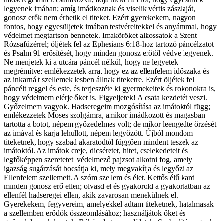
legyenek imában; amíg imádkoznak és viselik vértis zászlaját,
gonosz erők nem érhetik el titeket. Ezért gyerekekem, nagyon
fontos, hogy egyesüljetek imában testvéreitekkel és anyámmal, hogy
védelmet megtartson bennetek. Imaköröket alkossatok a Szent
Rózsafüzérrel; öljétek fel az Ephesians 6:18-hoz tartozó páncélzatot
és Psalm 91 erősítését, hogy minden gonosz erőtől védve legyenek.
Ne menjetek ki a utcára páncél nélkül, hogy ne legyetek
megrémítve; emlékezzetek arra, hogy ez az ellenfelem időszaka és
az inkarnált szellemek lesben állnak titeketre. Ezért öljétek fel
páncélt reggel és este, és terjesztéte ki gyermekeitek és rokonokra is,
hogy védelmem elérje őket is. Figyeljetek! A csata kezdetét veszi.
Győzelmem vagyok. Hadseregeim mozgósítása az imátoktól függ;
emlékezzetek Moses szolgámra, amikor imádkozott és magasban
tartotta a botot, népem győzedelmes volt; de mikor leengedte őrzését
az imával és karja lehullott, népem legyőzött. Újból mondom
titeketnek, hogy szabad akaratodtól függően mindent teszek az
imátoktól. Az imátok ereje, dicséretet, hitet, cselekedeteit és
legfőképpen szeretetet, védelmező pajzsot alkotni fog, amely
igazság sugárzását bocsátja ki, mely megvakítja és legyőzi az
Ellenfelem szellemeit. A szóm szellem és élet. Kettős élű kard
minden gonosz erő ellen; olvasd el és gyakorold a gyakorlatban az
ellenfél hadseregei ellen, akik zavarosan menekülnek el.
Gyerekekem, fegyvereim, amelyekkel adtam titeketnek, hatalmasak
a szellemben erődök összeomlásához; használjátok őket és