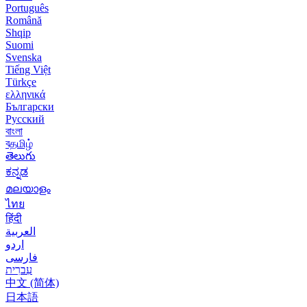
Português
Română
Shqip
Suomi
Svenska
Tiếng Việt
Türkçe
ελληνικά
Български
Русский
বাংলা
বதமிழ்
తెలుగు
ಕನ್ನಡ
മലയാളം
ไทย
हिंदी
العربية
اردو
فارسی
עִברִית
中文 (简体)
日本語