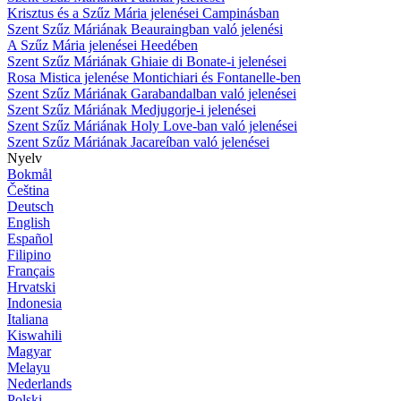
Krisztus és a Szűz Mária jelenései Campinásban
Szent Szűz Máriának Beauraingban való jelenési
A Szűz Mária jelenései Heedében
Szent Szűz Máriának Ghiaie di Bonate-i jelenései
Rosa Mistica jelenése Montichiari és Fontanelle-ben
Szent Szűz Máriának Garabandalban való jelenései
Szent Szűz Máriának Medjugorje-i jelenései
Szent Szűz Máriának Holy Love-ban való jelenései
Szent Szűz Máriának Jacareíban való jelenései
Nyelv
Bokmål
Čeština
Deutsch
English
Español
Filipino
Français
Hrvatski
Indonesia
Italiana
Kiswahili
Magyar
Melayu
Nederlands
Polski