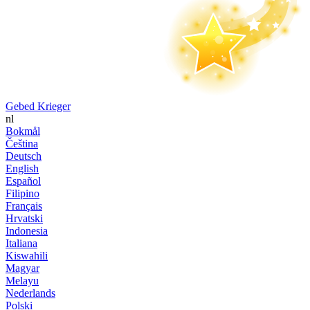
Gebed Krieger
nl
Bokmål
Čeština
Deutsch
English
Español
Filipino
Français
Hrvatski
Indonesia
Italiana
Kiswahili
Magyar
Melayu
Nederlands
Polski