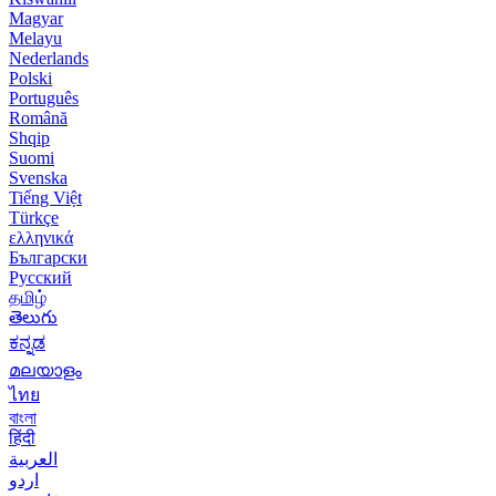
Magyar
Melayu
Nederlands
Polski
Português
Română
Shqip
Suomi
Svenska
Tiếng Việt
Türkçe
ελληνικά
Български
Русский
தமிழ்
తెలుగు
ಕನ್ನಡ
മലയാളം
ไทย
বাংলা
हिंदी
العربية
اردو