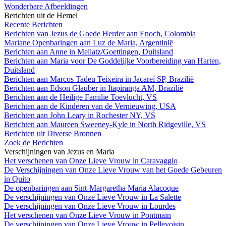
Wonderbare Afbeeldingen
Berichten uit de Hemel
Recente Berichten
Berichten van Jezus de Goede Herder aan Enoch, Colombia
Mariane Openbaringen aan Luz de Maria, Argentinië
Berichten aan Anne in Mellatz/Goettingen, Duitsland
Berichten aan Maria voor De Goddelijke Voorbereiding van Harten,
Duitsland
Berichten aan Marcos Tadeu Teixeira in Jacareí SP, Brazilië
Berichten aan Edson Glauber in Itapiranga AM, Brazilië
Berichten aan de Heilige Familie Toevlucht, VS
Berichten aan de Kinderen van de Vernieuwing, USA
Berichten aan John Leary in Rochester NY, VS
Berichten aan Maureen Sweeney-Kyle in North Ridgeville, VS
Berichten uit Diverse Bronnen
Zoek de Berichten
Verschijningen van Jezus en Maria
Het verschenen van Onze Lieve Vrouw in Caravaggio
De Verschijningen van Onze Lieve Vrouw van het Goede Gebeuren
in Quito
De openbaringen aan Sint-Margaretha Maria Alacoque
De verschijningen van Onze Lieve Vrouw in La Salette
De verschijningen van Onze Lieve Vrouw in Lourdes
Het verschenen van Onze Lieve Vrouw in Pontmain
De verschijningen van Onze Lieve Vrouw in Pellevoisin