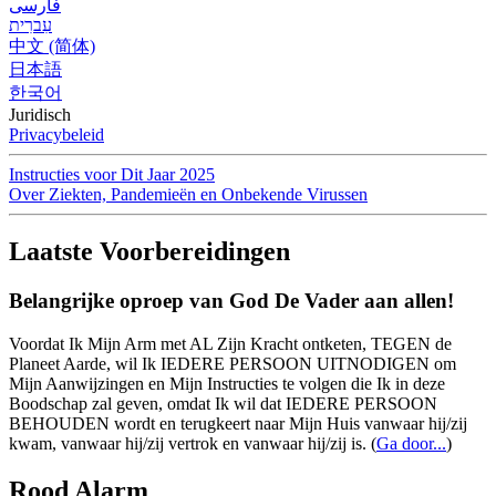
فارسی
עִברִית
中文 (简体)
日本語
한국어
Juridisch
Privacybeleid
Instructies voor Dit Jaar 2025
Over Ziekten, Pandemieën en Onbekende Virussen
Laatste Voorbereidingen
Belangrijke oproep van God De Vader aan allen!
Voordat Ik Mijn Arm met AL Zijn Kracht ontketen, TEGEN de
Planeet Aarde, wil Ik IEDERE PERSOON UITNODIGEN om
Mijn Aanwijzingen en Mijn Instructies te volgen die Ik in deze
Boodschap zal geven, omdat Ik wil dat IEDERE PERSOON
BEHOUDEN wordt en terugkeert naar Mijn Huis vanwaar hij/zij
kwam, vanwaar hij/zij vertrok en vanwaar hij/zij is.
(
Ga door...
)
Rood Alarm