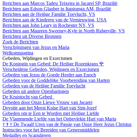
Berichten aan Marcos Tadeu Teixeira in Jacareí SP, Brazilië
Berichten aan Edson Glauber in Itapiranga AM, Brazilië
Berichten aan de Heilige Familie Toevlucht, VS
Berichten aan de Kinderen van de Vernieuwing, USA
Berichten aan John Leary in Rochester NY, VS
Berichten aan Maureen Sweeney-Kyle in North Ridgeville, VS
Berichten uit Diverse Bronnen
Zoek de Berichten
Verschijningen van Jezus en Maria
Welkomspagina
Gebeden, Wijdingen en Exorcismen
De Koningin van Gebed: De Heilige Rozenkrans
🌹
Verscheidene Gebeden, Wijdingen en Exorcismen
Gebeden van Jezus de Goede Herder aan Enoch
Gebeden voor de Goddelijke Voorbereiding van Harten
Gebeden van de Heilige Familie Toevlucht
Gebeden uit andere Openbaringen
De Kruistocht van Gebed
Gebeden door Onze Liewe Vrouw van Jacarei
Devotie aan het Meest Kuise Hart van Sint-Jozef
Gebeden om te Een te Worden met Heilige Liefde
De Vlammende Liefde van het Onbevlekte Hart van Maria
†
†
†
De Twaalf Uren van de Passie van Onze Heer Jezus Christus
Instructies voor het Bereiden van Geneesmiddelen
Medailles en Scapulieren