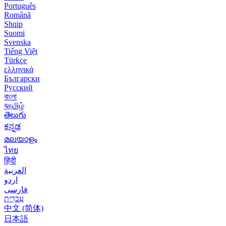
Português
Română
Shqip
Suomi
Svenska
Tiếng Việt
Türkçe
ελληνικά
Български
Русский
বাংলা
বதமிழ்
తెలుగు
ಕನ್ನಡ
മലയാളം
ไทย
हिंदी
العربية
اردو
فارسی
עִברִית
中文 (简体)
日本語