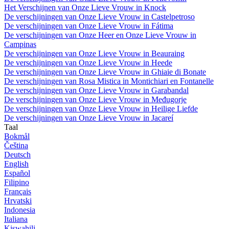
Het Verschijnen van Onze Lieve Vrouw in Knock
De verschijningen van Onze Lieve Vrouw in Castelpetroso
De verschijningen van Onze Lieve Vrouw in Fátima
De verschijningen van Onze Heer en Onze Lieve Vrouw in
Campinas
De verschijningen van Onze Lieve Vrouw in Beauraing
De verschijningen van Onze Lieve Vrouw in Heede
De verschijningen van Onze Lieve Vrouw in Ghiaie di Bonate
De verschijningen van Rosa Mistica in Montichiari en Fontanelle
De verschijningen van Onze Lieve Vrouw in Garabandal
De verschijningen van Onze Lieve Vrouw in Međugorje
De verschijningen van Onze Lieve Vrouw in Heilige Liefde
De verschijningen van Onze Lieve Vrouw in Jacareí
Taal
Bokmål
Čeština
Deutsch
English
Español
Filipino
Français
Hrvatski
Indonesia
Italiana
Kiswahili