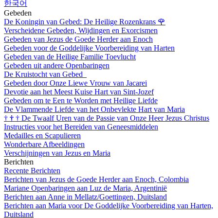
한국어
Gebeden
De Koningin van Gebed: De Heilige Rozenkrans
🌹
Verscheidene Gebeden, Wijdingen en Exorcismen
Gebeden van Jezus de Goede Herder aan Enoch
Gebeden voor de Goddelijke Voorbereiding van Harten
Gebeden van de Heilige Familie Toevlucht
Gebeden uit andere Openbaringen
De Kruistocht van Gebed
Gebeden door Onze Liewe Vrouw van Jacarei
Devotie aan het Meest Kuise Hart van Sint-Jozef
Gebeden om te Een te Worden met Heilige Liefde
De Vlammende Liefde van het Onbevlekte Hart van Maria
†
†
†
De Twaalf Uren van de Passie van Onze Heer Jezus Christus
Instructies voor het Bereiden van Geneesmiddelen
Medailles en Scapulieren
Wonderbare Afbeeldingen
Verschijningen van Jezus en Maria
Berichten
Recente Berichten
Berichten van Jezus de Goede Herder aan Enoch, Colombia
Mariane Openbaringen aan Luz de Maria, Argentinië
Berichten aan Anne in Mellatz/Goettingen, Duitsland
Berichten aan Maria voor De Goddelijke Voorbereiding van Harten,
Duitsland