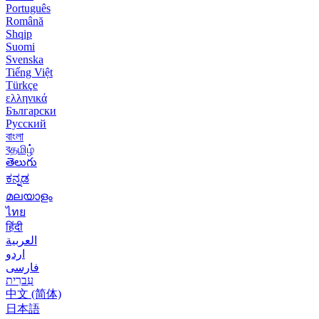
Português
Română
Shqip
Suomi
Svenska
Tiếng Việt
Türkçe
ελληνικά
Български
Русский
বাংলা
বதமிழ்
తెలుగు
ಕನ್ನಡ
മലയാളം
ไทย
हिंदी
العربية
اردو
فارسی
עִברִית
中文 (简体)
日本語