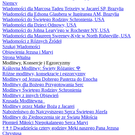
Niemcy
Wiadomości dla Marcosa Tadeu Teixeiry w Jacareí SP, Brazylia
Wiadomości dla Edsona Glaubera w Itapiranga AM, Brazylia
Wiadomości do Świętego Rodziny Schronienia, USA
Wiadomości dla Dzieci Odnowy, USA
Wiadomości do Johna Leary'ego w Rochester NY, USA
Wiadomości dla Maureen Sweeney-Kyle w North Ridgeville, USA
Wiadomości z Różnych Źródeł
Szukaj Wiadomości
Objawienia Jezusa i Maryi
Strona Witalna
Modlitwy, Konsercje i Egzorcyzmy
Královna Modlitwy: Święty Różaniec
🌹
Różne modlitwy, konsekracje i egzorcyzmy
Modlitwy od Jezusa Dobrego Pasterza do Enocha
Modlitwy dla Bożego Przygotowania Serc
Modlitwy Świętego Rodziny Schronienia
Modlitwy z innych Objawień
Krusada Modlitewna
Modlitwy przez Matkę Bożą z Jacarei
Nabożeństwo do Najczystszego Serca Świętego Józefa
Modlitwy do Zjednoczenia się ze Świątą Miłością
Płomień Miłości Niepokalanego Serca Maryi
†
†
†
Dwadzieścia cztery godziny Męki naszego Pana Jezusa
Chrystusa