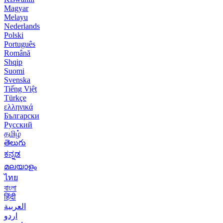
Magyar
Melayu
Nederlands
Polski
Português
Română
Shqip
Suomi
Svenska
Tiếng Việt
Türkçe
ελληνικά
Български
Русский
தமிழ்
తెలుగు
ಕನ್ನಡ
മലയാളം
ไทย
বাংলা
हिंदी
العربية
اردو