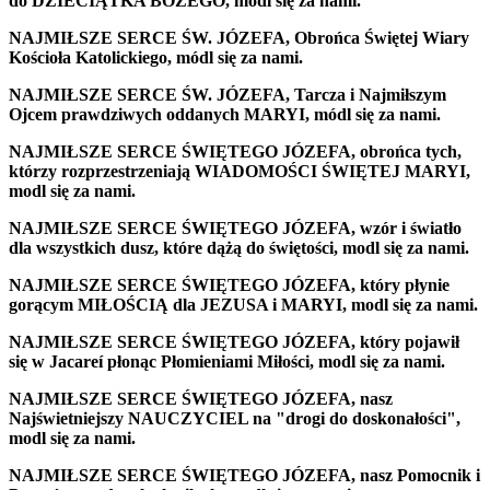
do DZIECIĄTKA BOŻEGO, módl się za nami.
NAJMIŁSZE SERCE ŚW. JÓZEFA, Obrońca Świętej Wiary
Kościoła Katolickiego, módl się za nami.
NAJMIŁSZE SERCE ŚW. JÓZEFA, Tarcza i Najmiłszym
Ojcem prawdziwych oddanych MARYI, módl się za nami.
NAJMIŁSZE SERCE ŚWIĘTEGO JÓZEFA, obrońca tych,
którzy rozprzestrzeniają WIADOMOŚCI ŚWIĘTEJ MARYI,
modl się za nami.
NAJMIŁSZE SERCE ŚWIĘTEGO JÓZEFA, wzór i światło
dla wszystkich dusz, które dążą do świętości, modl się za nami.
NAJMIŁSZE SERCE ŚWIĘTEGO JÓZEFA, który płynie
gorącym MIŁOŚCIĄ dla JEZUSA i MARYI, modl się za nami.
NAJMIŁSZE SERCE ŚWIĘTEGO JÓZEFA, który pojawił
się w Jacareí płonąc Płomieniami Miłości, modl się za nami.
NAJMIŁSZE SERCE ŚWIĘTEGO JÓZEFA, nasz
Najświetniejszy NAUCZYCIEL na "drogi do doskonałości",
modl się za nami.
NAJMIŁSZE SERCE ŚWIĘTEGO JÓZEFA, nasz Pomocnik i