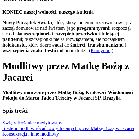
KONIEC naszej wolności, naszego istnienia
Nowy Porządek Świata
, który służy mojemu przeciwnikowi, już
zaczął dominować nad światem, jego
program tyranii
rozpoczął
się od planu
szczepionek i szczepień przeciwko istniejącej
pandemii
; te szczepionki nie są rozwiązaniem, ale początkiem
holokaustu
, który doprowadzi do
śmierci
,
transhumanizmu
i
wszczepienia znaku bestii
milionom ludzi. (
Kontynuuj
)
Modlitwy przez Matkę Bożą z
Jacarei
Modlitwy nauczone przez Matkę Bożą, Królową i Wiadomości
Pokoju do Marca Tadeu Teixeiry w Jacarei SP, Brazylia
Spis treści
Święty Różaniec medytowany
Siedem modlitw różańcowych danych przez Matkę Bożą w Jacarei
Konsekracja i inne modlitwy