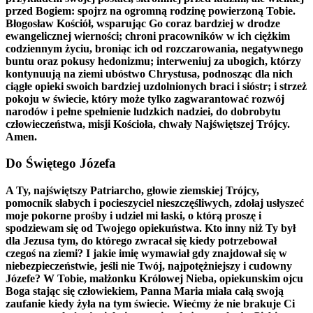
przed Bogiem: spojrz na ogromną rodzinę powierzoną Tobie.
Błogosław Kościół, wsparując Go coraz bardziej w drodze
ewangelicznej wierności; chroni pracowników w ich ciężkim
codziennym życiu, broniąc ich od rozczarowania, negatywnego
buntu oraz pokusy hedonizmu; interweniuj za ubogich, którzy
kontynuują na ziemi ubóstwo Chrystusa, podnosząc dla nich
ciągłe opieki swoich bardziej uzdolnionych braci i sióstr; i strzeż
pokoju w świecie, który może tylko zagwarantować rozwój
narodów i pełne spełnienie ludzkich nadziei, do dobrobytu
człowieczeństwa, misji Kościoła, chwały Najświętszej Trójcy.
Amen.
Do Świętego Józefa
A Ty, najświętszy Patriarcho, głowie ziemskiej Trójcy,
pomocnik słabych i pocieszyciel nieszczęśliwych, zdołaj usłyszeć
moje pokorne prośby i udziel mi łaski, o którą proszę i
spodziewam się od Twojego opiekuństwa. Kto inny niż Ty był
dla Jezusa tym, do którego zwracał się kiedy potrzebował
czegoś na ziemi? I jakie imię wymawiał gdy znajdował się w
niebezpieczeństwie, jeśli nie Twój, najpotężniejszy i cudowny
Józefe? W Tobie, małżonku Królowej Nieba, opiekunskim ojcu
Boga stając się człowiekiem, Panna Maria miała całą swoją
zaufanie kiedy żyła na tym świecie. Wiećmy że nie brakuje Ci