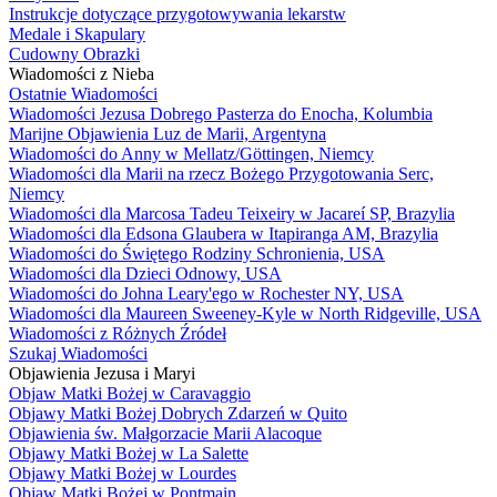
Instrukcje dotyczące przygotowywania lekarstw
Medale i Skapulary
Cudowny Obrazki
Wiadomości z Nieba
Ostatnie Wiadomości
Wiadomości Jezusa Dobrego Pasterza do Enocha, Kolumbia
Marijne Objawienia Luz de Marii, Argentyna
Wiadomości do Anny w Mellatz/Göttingen, Niemcy
Wiadomości dla Marii na rzecz Bożego Przygotowania Serc,
Niemcy
Wiadomości dla Marcosa Tadeu Teixeiry w Jacareí SP, Brazylia
Wiadomości dla Edsona Glaubera w Itapiranga AM, Brazylia
Wiadomości do Świętego Rodziny Schronienia, USA
Wiadomości dla Dzieci Odnowy, USA
Wiadomości do Johna Leary'ego w Rochester NY, USA
Wiadomości dla Maureen Sweeney-Kyle w North Ridgeville, USA
Wiadomości z Różnych Źródeł
Szukaj Wiadomości
Objawienia Jezusa i Maryi
Objaw Matki Bożej w Caravaggio
Objawy Matki Bożej Dobrych Zdarzeń w Quito
Objawienia św. Małgorzacie Marii Alacoque
Objawy Matki Bożej w La Salette
Objawy Matki Bożej w Lourdes
Objaw Matki Bożej w Pontmain