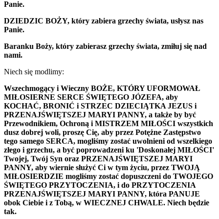
Panie.
DZIEDZIC BOŻY, który zabiera grzechy świata, usłysz nas
Panie.
Baranku Boży, który zabierasz grzechy świata, zmiłuj się nad
nami.
Niech się modlimy:
Wszechmogący i Wieczny BOŻE, KTÓRY UFORMOWAŁ
MIŁOSIERNE SERCE ŚWIĘTEGO JÓZEFA, aby
KOCHAĆ, BRONIĆ i STRZEC DZIECIĄTKA JEZUS i
PRZENAJŚWIĘTSZEJ MARYI PANNY, a także by być
Przewodnikiem, Ochroną i MISTRZEM MIŁOŚCI wszystkich
dusz dobrej woli, proszę Cię, aby przez Potężne Zastępstwo
tego samego SERCA, mogliśmy zostać uwolnieni od wszelkiego
złego i grzechu, a być poprowadzeni ku 'Doskonałej MIŁOŚCI'
Twojej, Twój Syn oraz PRZENAJŚWIĘTSZEJ MARYI
PANNY, aby wiernie służyć Ci w tym życiu, przez TWOJĄ
MIŁOSIERDZIE mogliśmy zostać dopuszczeni do TWOJEGO
ŚWIĘTEGO PRZYTOCZENIA, i do PRZYTOCZENIA
PRZENAJŚWIĘTSZEJ MARYI PANNY, która PANUJE
obok Ciebie i z Tobą, w WIECZNEJ CHWALE. Niech będzie
tak.