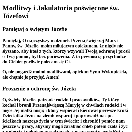
Modlitwy i Jakulatoria poświęcone św.
Józefowi
Pamiętaj o świętym Józefie
Pamiętaj, O najczystszy małżonek Przenajświętszej Maryi
Panny, św. Józefie, moim miłującym opiekunem, że nigdy nie
słyszano, aby ktoś z tych, którzy wzywali Twoją ochronę i prosił
o Twą pomoc, był bez pocieszenia. Z tą pewnością przychodzę
do Ciebie; gorliwie polecam się Ci.
O, nie pogardź moimi modlitwami, opiekun Synu Wykupiciela,
ale chętnie je przyjęć. Amen!
Proszenie o ochronę św. Józefa
O, święty Józefie, patronie rodzin i pracowników, Ty który
kochał i bronił Przenajświętszą Maryję w chwilach radości i w
męce Jej matki misji; i który wspierał i kierował pierwsze kroki
Dzieciątka Jezus na ziemi: wsparuj i poprowadź nas po
ścieżkach naszego życia w tym świecie; i chronić i pomóc nam
jeszcze w pracy, abyśmy mogli zarabiać chleb potem czoła i żyć
z radością i pokojem w rodzinach, zawsze czyniąc wolę Bożą.