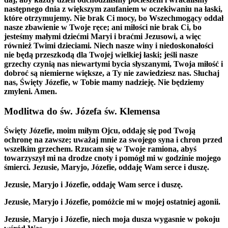
następnego dnia z większym zaufaniem w oczekiwaniu na łaski,
które otrzymujemy. Nie brak Ci mocy, bo Wszechmogący oddał
nasze zbawienie w Twoje ręce; ani miłości nie brak Ci, bo
jesteśmy małymi dziećmi Maryi i braćmi Jezusowi, a więc
również Twimi dzieciami. Niech nasze winy i niedoskonałości
nie będą przeszkodą dla Twojej wielkiej łaski; jeśli nasze
grzechy czynią nas niewartymi bycia słyszanymi, Twoja miłość i
dobroć są niemierne większe, a Ty nie zawiedziesz nas. Słuchaj
nas, Święty Józefie, w Tobie mamy nadzieję. Nie będziemy
zmyleni. Amen.
Modlitwa do św. Józefa św. Klemensa
Święty Józefie, moim miłym Ojcu, oddaję się pod Twoją
ochronę na zawsze; uważaj mnie za swojego syna i chron przed
wszelkim grzechem. Rzucam się w Twoje ramiona, abyś
towarzyszył mi na drodze cnoty i pomógł mi w godzinie mojego
śmierci. Jezusie, Maryjo, Józefie, oddaję Wam serce i duszę.
Jezusie, Maryjo i Józefie, oddaję Wam serce i duszę.
Jezusie, Maryjo i Józefie, pomóżcie mi w mojej ostatniej agonii.
Jezusie, Maryjo i Józefie, niech moja dusza wygasnie w pokoju