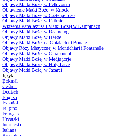
Objawy Matki Bożej w Pellevoisin
Objawienie Matki Bożej w Knock
Objawy Matki Bożej w Castelpetroso
Objawy Matki Bożej w Fatimie
Widzenia Pana Jezusa i Matki Bożej w Kampinach
Objawy Matki Bożej w Beauraing
Objawy Matki Bożej w Heede
Objawy Matki Bożej na Ghiaiach di Bonate
Objawy Róży Mistycznej w Montichiari i Fontanelle
Objawy Matki Bożej w Garabandal
Objawy Matki Bożej w Medjugorje
Objawy Matki Bożej w Holy Love
Objawy Matki Bożej w Jacarei
Język
Bokmål
Čeština
Deutsch
English
Español
Filipino
Français
Hrvatski
Indonesia
Italiana
Kiswahili