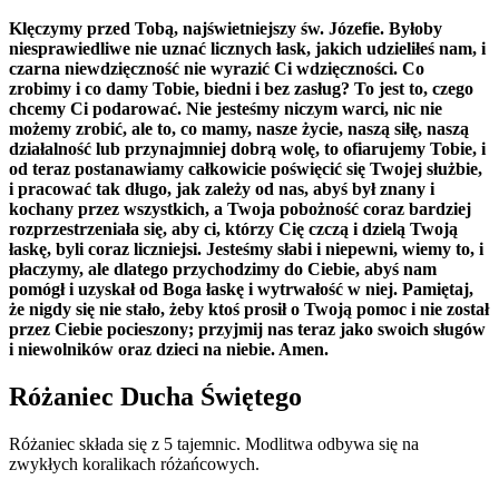
Klęczymy przed Tobą, najświetniejszy św. Józefie. Byłoby
niesprawiedliwe nie uznać licznych łask, jakich udzieliłeś nam, i
czarna niewdzięczność nie wyrazić Ci wdzięczności. Co
zrobimy i co damy Tobie, biedni i bez zasług? To jest to, czego
chcemy Ci podarować. Nie jesteśmy niczym warci, nic nie
możemy zrobić, ale to, co mamy, nasze życie, naszą siłę, naszą
działalność lub przynajmniej dobrą wolę, to ofiarujemy Tobie, i
od teraz postanawiamy całkowicie poświęcić się Twojej służbie,
i pracować tak długo, jak zależy od nas, abyś był znany i
kochany przez wszystkich, a Twoja pobożność coraz bardziej
rozprzestrzeniała się, aby ci, którzy Cię czczą i dzielą Twoją
łaskę, byli coraz liczniejsi. Jesteśmy słabi i niepewni, wiemy to, i
płaczymy, ale dlatego przychodzimy do Ciebie, abyś nam
pomógł i uzyskał od Boga łaskę i wytrwałość w niej. Pamiętaj,
że nigdy się nie stało, żeby ktoś prosił o Twoją pomoc i nie został
przez Ciebie pocieszony; przyjmij nas teraz jako swoich sługów
i niewolników oraz dzieci na niebie. Amen.
Różaniec Ducha Świętego
Różaniec składa się z 5 tajemnic. Modlitwa odbywa się na
zwykłych koralikach różańcowych.