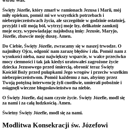
wśród Was.
Święty Józefie, który zmarł w ramionach Jezusa i Marii, mój
miły opiekun, pomóż mi we wszystkich potrzebach i
niebezpieczeństwach życia, ale szczególnie w godzinie ostatniej,
przyjdź i ulż moją ból, wytrzyj moje łzy, delikatnie zamknij
moje oczy, wypowiadając najsłodszą imię: Jezusie, Maryjo,
Józefie, zbawcie moję duszę. Amen.
Do Ciebie, Święty Józefie, zwracamy się w naszej trwodze. O
najmiłszy Ojcu, odgonić nam zarazę błędów i zła. Pomóż nam z
wysokości nieba, nasz największy wsparcie, w walce przeciwko
mocy ciemności i tak jak kiedyś uratowałeś zagrożone życie
dziecka Jezusowego przed śmiercią, obronić teraz Święty
Kościół Boży przed pułapkami Jego wrogów i przeciw wszelkim
niebezpieczeństwom. Pomóż każdemu z nas, abyśmy przez
Twoją potężną interwencję żyli cnotliwie, umierali pobożnie i
osiągnęli wieczne błogosławieństwo na niebie.
O Święty Józefie, daj nam czyste życie. Święty Józefie, modl się
za nami i za całą ludzkością. Amen.
Świetny Święty Józefie, modl się za nami.
Modlitwa Konsekracji św. Józefowi