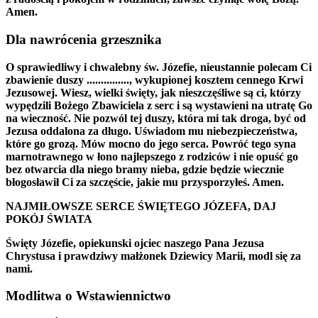
Amen.
Dla nawrócenia grzesznika
O sprawiedliwy i chwalebny św. Józefie, nieustannie polecam Ci
zbawienie duszy ..............., wykupionej kosztem cennego Krwi
Jezusowej. Wiesz, wielki święty, jak nieszczęśliwe są ci, którzy
wypędzili Bożego Zbawiciela z serc i są wystawieni na utratę Go
na wieczność. Nie pozwól tej duszy, która mi tak droga, być od
Jezusa oddalona za długo. Uświadom mu niebezpieczeństwa,
które go grozą. Mów mocno do jego serca. Powróć tego syna
marnotrawnego w łono najlepszego z rodziców i nie opuść go
bez otwarcia dla niego bramy nieba, gdzie będzie wiecznie
błogosławił Ci za szczęście, jakie mu przysporzyłeś. Amen.
NAJMIŁOWSZE SERCE ŚWIĘTEGO JÓZEFA, DAJ
POKÓJ ŚWIATA
Święty Józefie, opiekunski ojciec naszego Pana Jezusa
Chrystusa i prawdziwy małżonek Dziewicy Marii, modl się za
nami.
Modlitwa o Wstawiennictwo