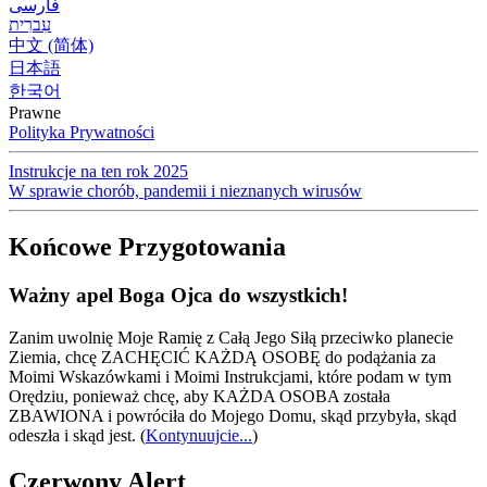
فارسی
עִברִית
中文 (简体)
日本語
한국어
Prawne
Polityka Prywatności
Instrukcje na ten rok 2025
W sprawie chorób, pandemii i nieznanych wirusów
Końcowe Przygotowania
Ważny apel Boga Ojca do wszystkich!
Zanim uwolnię Moje Ramię z Całą Jego Siłą przeciwko planecie
Ziemia, chcę ZACHĘCIĆ KAŻDĄ OSOBĘ do podążania za
Moimi Wskazówkami i Moimi Instrukcjami, które podam w tym
Orędziu, ponieważ chcę, aby KAŻDA OSOBA została
ZBAWIONA i powróciła do Mojego Domu, skąd przybyła, skąd
odeszła i skąd jest.
(
Kontynuujcie...
)
Czerwony Alert