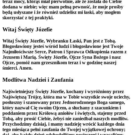
teraz mocy, którąś miał pierwotnie, ale że została do Ciebie
dodana w niebie; więc mam pełną pewność, że moje prośby
będą usłyszane i że również udzielisz mi łaski, aby mogłem
skorzystać z tej praktyki.
Witaj Święty Józefie
Witaj Święty Józefie, Wybranku Łaski, Pan jest z Tobą.
Błogosławiony jesteś wśród ludzi i błogosławione jest Twoje
Najmiłościwsze Serce, Patron i Sprawca Odkupienia razem z
Jezusem i Marią. Święty Józefie, Ojcze Syna Bożego i nasz
Ojcze, pomóż nam grzesznikom teraz i w godzinę naszej
śmierci. Amen.
Modlitwa Nadziei i Zaufania
Najświetniejszy Święty Józefie, kochany i wyróżniony przez
Najświętszą Trójcę, która ma w Tobie wszystkie swoje uciechy,
posłuszny i szanowany przez Jednorodzonego Boga samego,
który nazwał Cię swoim Ojcem, a słuchany z szacunkiem i
poddaniem przez Królową aniołów i świętych, stajemy przed
Tobą, aby prosić Ciebie, żebyś nie zaniedbał naszych modlitw.
Przychodzimy dzisiaj, i mamy nadzieję wrócić każdego dnia
tego miesiąca pełni zaufania do Twojej wyjątkowej ochrony;
daj, aby każdy dzień odchodziliśmy pocieszeni i wracaliśmy