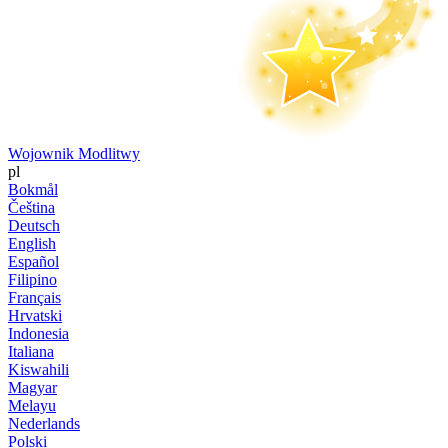
Wojownik Modlitwy
pl
Bokmål
Čeština
Deutsch
English
Español
Filipino
Français
Hrvatski
Indonesia
Italiana
Kiswahili
Magyar
Melayu
Nederlands
Polski