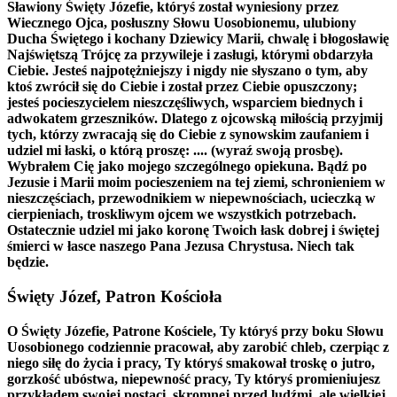
Sławiony Święty Józefie, któryś został wyniesiony przez
Wiecznego Ojca, posłuszny Słowu Uosobionemu, ulubiony
Ducha Świętego i kochany Dziewicy Marii, chwalę i błogosławię
Najświętszą Trójcę za przywileje i zasługi, którymi obdarzyła
Ciebie. Jesteś najpotężniejszy i nigdy nie słyszano o tym, aby
ktoś zwrócił się do Ciebie i został przez Ciebie opuszczony;
jesteś pocieszycielem nieszczęśliwych, wsparciem biednych i
adwokatem grzeszników. Dlatego z ojcowską miłością przyjmij
tych, którzy zwracają się do Ciebie z synowskim zaufaniem i
udziel mi łaski, o którą proszę: .... (wyraź swoją prosbę).
Wybrałem Cię jako mojego szczególnego opiekuna. Bądź po
Jezusie i Marii moim pocieszeniem na tej ziemi, schronieniem w
nieszczęściach, przewodnikiem w niepewnościach, ucieczką w
cierpieniach, troskliwym ojcem we wszystkich potrzebach.
Ostatecznie udziel mi jako koronę Twoich łask dobrej i świętej
śmierci w łasce naszego Pana Jezusa Chrystusa. Niech tak
będzie.
Święty Józef, Patron Kościoła
O Święty Józefie, Patrone Kościele, Ty któryś przy boku Słowu
Uosobionego codziennie pracował, aby zarobić chleb, czerpiąc z
niego siłę do życia i pracy, Ty któryś smakował troskę o jutro,
gorzkość ubóstwa, niepewność pracy, Ty któryś promieniujesz
przykładem swojej postaci, skromnej przed ludźmi, ale wielkiej