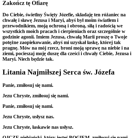
Zakończ tę Ofiarę
Do Ciebie, świetlny Święty Józefie, składaję ten różaniec na
chwałę i sławę Jezusa i Maryi, abyś był moim światłem i
przewodnikiem, moją ochroną i obroną, siłą i radością we
wszystkich moich pracach i cierpieniach oraz szczególnie w
godzinie agonii. Imiem Jezusa, chwałą Marii proszę o Twoje
potężne zaopiekowanie, abyś mi uzyskał łaskę, której tak
pragnę. Mów na mój rzecz, broni moją sprawę na niebie i na
ziemi, pocieszaj moję duszę dla cześci i chwały Ciebie, Jezusa i
Maryi. Niech będzie tak.
Litania Najmiłszej Serca św. Józefa
Panie, zmiłosuj się nami.
Jezu Chryste, zmiłosuj się nami.
Panie, zmiłosuj się nami.
Jezu Chryste, usłysz nas.
Jezu Chryste, łaskawie nas usłysz.
OJCZE niebiański, który jesteś BOGIEM, zmiłosuj się nami.