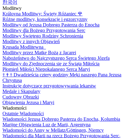
한국어
Modlitwy
Královna Modlitwy: Święty Różaniec
🌹
Różne modlitwy, konsekracje i egzorcyzmy
Modlitwy od Jezusa Dobrego Pasterza do Enocha
Modlitwy dla Bożego Przygotowania Serc
Modlitwy Świętego Rodziny Schronienia
Modlitwy z innych Objawień
Krusada Modlitewna
Modlitwy przez Matkę Bożą z Jacarei
Nabożeństwo do Najczystszego Serca Świętego Józefa
Modlitwy do Zjednoczenia się ze Świątą Miłością
Płomień Miłości Niepokalanego Serca Maryi
†
†
†
Dwadzieścia cztery godziny Męki naszego Pana Jezusa
Chrystusa
Instrukcje dotyczące przygotowywania lekarstw
Medale i Skapulary
Cudowny Obrazki
Objawienia Jezusa i Maryi
Wiadomości
Ostatnie Wiadomości
Wiadomości Jezusa Dobrego Pasterza do Enocha, Kolumbia
Marijne Objawienia Luz de Marii, Argentyna
Wiadomości do Anny w Mellatz/Göttingen, Niemcy
Wiadomości dla Marii na rzecz Bożego Przygotowania Serc,