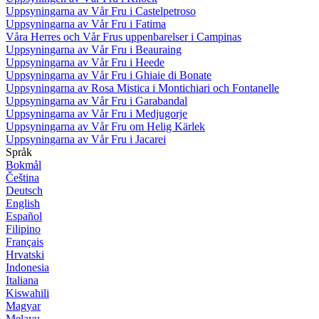
Uppsyningarna av Vår Fru i Castelpetroso
Uppsyningarna av Vår Fru i Fatima
Våra Herres och Vår Frus uppenbarelser i Campinas
Uppsyningarna av Vår Fru i Beauraing
Uppsyningarna av Vår Fru i Heede
Uppsyningarna av Vår Fru i Ghiaie di Bonate
Uppsyningarna av Rosa Mistica i Montichiari och Fontanelle
Uppsyningarna av Vår Fru i Garabandal
Uppsyningarna av Vår Fru i Medjugorje
Uppsyningarna av Vår Fru om Helig Kärlek
Uppsyningarna av Vår Fru i Jacarei
Språk
Bokmål
Čeština
Deutsch
English
Español
Filipino
Français
Hrvatski
Indonesia
Italiana
Kiswahili
Magyar
Melayu