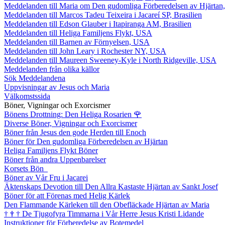
Meddelanden till Maria om Den gudomliga Förberedelsen av Hjärtan
Meddelanden till Marcos Tadeu Teixeira i Jacareí SP, Brasilien
Meddelanden till Edson Glauber i Itapiranga AM, Brasilien
Meddelanden till Heliga Familjens Flykt, USA
Meddelanden till Barnen av Förnyelsen, USA
Meddelanden till John Leary i Rochester NY, USA
Meddelanden till Maureen Sweeney-Kyle i North Ridgeville, USA
Meddelanden från olika källor
Sök Meddelandena
Uppvisningar av Jesus och Maria
Välkomstssida
Böner, Vigningar och Exorcismer
Bönens Drottning: Den Heliga Rosarien
🌹
Diverse Böner, Vigningar och Exorcismer
Böner från Jesus den gode Herden till Enoch
Böner för Den gudomliga Förberedelsen av Hjärtan
Heliga Familjens Flykt Böner
Böner från andra Uppenbarelser
Korsets Bön
Böner av Vår Fru i Jacarei
Äktenskaps Devotion till Den Allra Kastaste Hjärtan av Sankt Josef
Böner för att Förenas med Helig Kärlek
Den Flammande Kärleken till den Obefläckade Hjärtan av Maria
†
†
†
De Tjugofyra Timmarna i Vår Herre Jesus Kristi Lidande
Instruktioner för Förberedelse av Botemedel