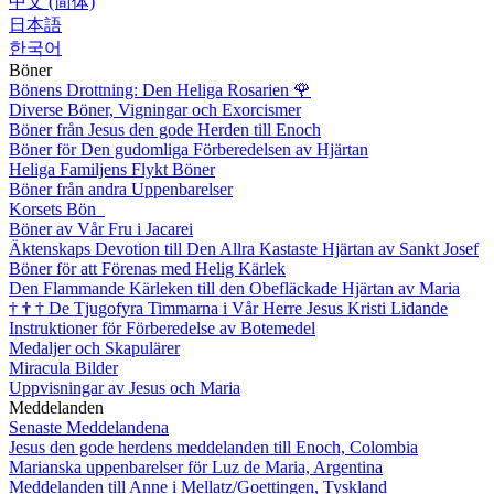
中文 (简体)
日本語
한국어
Böner
Bönens Drottning: Den Heliga Rosarien
🌹
Diverse Böner, Vigningar och Exorcismer
Böner från Jesus den gode Herden till Enoch
Böner för Den gudomliga Förberedelsen av Hjärtan
Heliga Familjens Flykt Böner
Böner från andra Uppenbarelser
Korsets Bön
Böner av Vår Fru i Jacarei
Äktenskaps Devotion till Den Allra Kastaste Hjärtan av Sankt Josef
Böner för att Förenas med Helig Kärlek
Den Flammande Kärleken till den Obefläckade Hjärtan av Maria
†
†
†
De Tjugofyra Timmarna i Vår Herre Jesus Kristi Lidande
Instruktioner för Förberedelse av Botemedel
Medaljer och Skapulärer
Miracula Bilder
Uppvisningar av Jesus och Maria
Meddelanden
Senaste Meddelandena
Jesus den gode herdens meddelanden till Enoch, Colombia
Marianska uppenbarelser för Luz de Maria, Argentina
Meddelanden till Anne i Mellatz/Goettingen, Tyskland