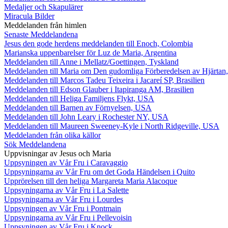
Medaljer och Skapulärer
Miracula Bilder
Meddelanden från himlen
Senaste Meddelandena
Jesus den gode herdens meddelanden till Enoch, Colombia
Marianska uppenbarelser för Luz de Maria, Argentina
Meddelanden till Anne i Mellatz/Goettingen, Tyskland
Meddelanden till Maria om Den gudomliga Förberedelsen av Hjärtan
Meddelanden till Marcos Tadeu Teixeira i Jacareí SP, Brasilien
Meddelanden till Edson Glauber i Itapiranga AM, Brasilien
Meddelanden till Heliga Familjens Flykt, USA
Meddelanden till Barnen av Förnyelsen, USA
Meddelanden till John Leary i Rochester NY, USA
Meddelanden till Maureen Sweeney-Kyle i North Ridgeville, USA
Meddelanden från olika källor
Sök Meddelandena
Uppvisningar av Jesus och Maria
Uppsyningen av Vår Fru i Caravaggio
Uppsyningarna av Vår Fru om det Goda Händelsen i Quito
Upprörelsen till den heliga Margareta Maria Alacoque
Uppsyningarna av Vår Fru i La Salette
Uppsyningarna av Vår Fru i Lourdes
Uppsyningen av Vår Fru i Pontmain
Uppsyningarna av Vår Fru i Pellevoisin
Uppsyningen av Vår Fru i Knock