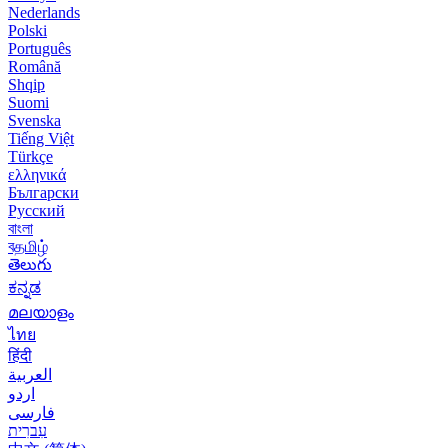
Nederlands
Polski
Português
Română
Shqip
Suomi
Svenska
Tiếng Việt
Türkçe
ελληνικά
Български
Русский
বাংলা
বதமிழ்
తెలుగు
ಕನ್ನಡ
മലയാളം
ไทย
हिंदी
العربية
اردو
فارسی
עִברִית