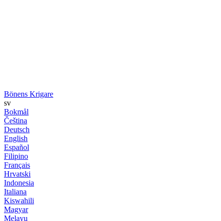
Bönens Krigare
sv
Bokmål
Čeština
Deutsch
English
Español
Filipino
Français
Hrvatski
Indonesia
Italiana
Kiswahili
Magyar
Melayu