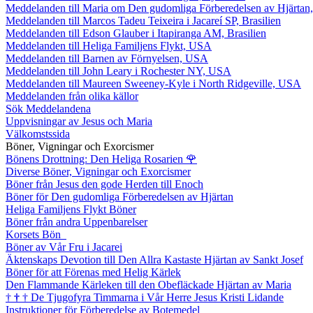
Meddelanden till Maria om Den gudomliga Förberedelsen av Hjärtan
Meddelanden till Marcos Tadeu Teixeira i Jacareí SP, Brasilien
Meddelanden till Edson Glauber i Itapiranga AM, Brasilien
Meddelanden till Heliga Familjens Flykt, USA
Meddelanden till Barnen av Förnyelsen, USA
Meddelanden till John Leary i Rochester NY, USA
Meddelanden till Maureen Sweeney-Kyle i North Ridgeville, USA
Meddelanden från olika källor
Sök Meddelandena
Uppvisningar av Jesus och Maria
Välkomstssida
Böner, Vigningar och Exorcismer
Bönens Drottning: Den Heliga Rosarien
🌹
Diverse Böner, Vigningar och Exorcismer
Böner från Jesus den gode Herden till Enoch
Böner för Den gudomliga Förberedelsen av Hjärtan
Heliga Familjens Flykt Böner
Böner från andra Uppenbarelser
Korsets Bön
Böner av Vår Fru i Jacarei
Äktenskaps Devotion till Den Allra Kastaste Hjärtan av Sankt Josef
Böner för att Förenas med Helig Kärlek
Den Flammande Kärleken till den Obefläckade Hjärtan av Maria
†
†
†
De Tjugofyra Timmarna i Vår Herre Jesus Kristi Lidande
Instruktioner för Förberedelse av Botemedel