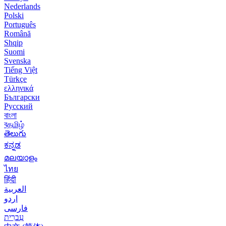
Nederlands
Polski
Português
Română
Shqip
Suomi
Svenska
Tiếng Việt
Türkçe
ελληνικά
Български
Русский
বাংলা
বதமிழ்
తెలుగు
ಕನ್ನಡ
മലയാളം
ไทย
हिंदी
العربية
اردو
فارسی
עִברִית