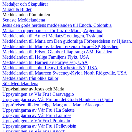
Medaljer och Skapulärer
Miracula Bilder
Meddelanden från himlen
Senaste Meddelandena
Jesus den gode herdens meddelanden till Enoch, Colombia
Marianska uppenbarelser för Luz de Maria, Argentina
Meddelanden till Anne i Mellatz/Goettingen, Tyskland
Meddelanden till Maria om Den gudomliga Förberedelsen av Hjärtan
Meddelanden till Marcos Tadeu Teixeira i Jacareí SP, Brasilien
Meddelanden till Edson Glauber i Itapiranga AM, Brasilien
Meddelanden till Heliga Familjens Flykt, USA
Meddelanden till Barnen av Förnyelsen, USA
Meddelanden till John Leary i Rochester NY, USA
Meddelanden till Maureen Sweeney-Kyle i North Ridgeville, USA
Meddelanden från olika källor
Sök Meddelandena
Uppvisningar av Jesus och Maria
Uppsyningen av Vår Fru i Caravaggio
Uppsyningarna av Vår Fru om det Goda Händelsen i Quito
Upprörelsen till den heliga Margareta Maria Alacoque
Uppsyningarna av Vår Fru i La Salette
Uppsyningarna av Vår Fru i Lourdes
Uppsyningen av Vår Fru i Pontmain
Uppsyningarna av Vår Fru i Pellevoisin
Uppsyningen av Vår Fru i Knock