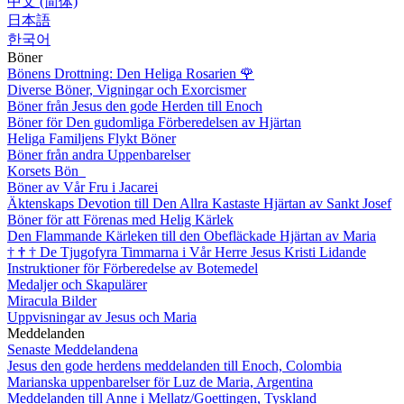
中文 (简体)
日本語
한국어
Böner
Bönens Drottning: Den Heliga Rosarien
🌹
Diverse Böner, Vigningar och Exorcismer
Böner från Jesus den gode Herden till Enoch
Böner för Den gudomliga Förberedelsen av Hjärtan
Heliga Familjens Flykt Böner
Böner från andra Uppenbarelser
Korsets Bön
Böner av Vår Fru i Jacarei
Äktenskaps Devotion till Den Allra Kastaste Hjärtan av Sankt Josef
Böner för att Förenas med Helig Kärlek
Den Flammande Kärleken till den Obefläckade Hjärtan av Maria
†
†
†
De Tjugofyra Timmarna i Vår Herre Jesus Kristi Lidande
Instruktioner för Förberedelse av Botemedel
Medaljer och Skapulärer
Miracula Bilder
Uppvisningar av Jesus och Maria
Meddelanden
Senaste Meddelandena
Jesus den gode herdens meddelanden till Enoch, Colombia
Marianska uppenbarelser för Luz de Maria, Argentina
Meddelanden till Anne i Mellatz/Goettingen, Tyskland