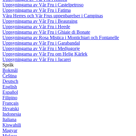
Uppsyningarna av Vår Fru i Castelpetroso
Uppsyningarna av Vår Fru i Fatima
Våra Herres och Vår Frus uppenbarelser i Campinas
Uppsyningarna av Vår Fru i Beauraing
Uppsyningarna av Vår Fru i Heede
Uppsyningarna av Vår Fru i Ghiaie di Bonate
Uppsyningarna av Rosa Mistica i Montichiari och Fontanelle
Uppsyningarna av Vår Fru i Garabandal
Uppsyningarna av Vår Fru i Medjugorje
Uppsyningarna av Vår Fru om Helig Kärlek
Uppsyningarna av Vår Fru i Jacarei
Språk
Bokmål
Čeština
Deutsch
English
Español
Filipino
Français
Hrvatski
Indonesia
Italiana
Kiswahili
Magyar
Melayu