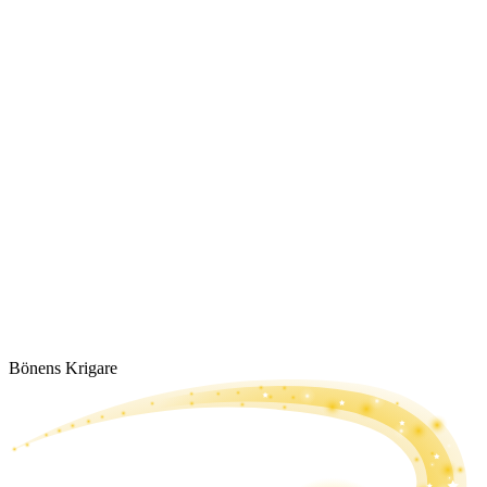
Bönens Krigare