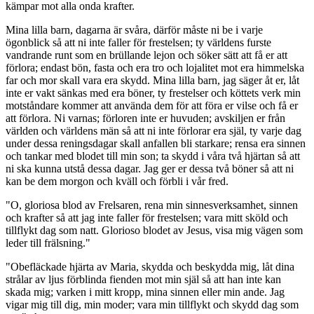
kämpar mot alla onda krafter.
Mina lilla barn, dagarna är svåra, därför måste ni be i varje
ögonblick så att ni inte faller för frestelsen; ty världens furste
vandrande runt som en brüllande lejon och söker sätt att få er att
förlora; endast bön, fasta och era tro och lojalitet mot era himmelska
far och mor skall vara era skydd. Mina lilla barn, jag säger åt er, låt
inte er vakt sänkas med era böner, ty frestelser och köttets verk min
motståndare kommer att använda dem för att föra er vilse och få er
att förlora. Ni varnas; förloren inte er huvuden; avskiljen er från
världen och världens män så att ni inte förlorar era själ, ty varje dag
under dessa reningsdagar skall anfallen bli starkare; rensa era sinnen
och tankar med blodet till min son; ta skydd i våra två hjärtan så att
ni ska kunna utstå dessa dagar. Jag ger er dessa två böner så att ni
kan be dem morgon och kväll och förbli i vår fred.
"O, gloriosa blod av Frelsaren, rena min sinnesverksamhet, sinnen
och krafter så att jag inte faller för frestelsen; vara mitt sköld och
tillflykt dag som natt. Glorioso blodet av Jesus, visa mig vägen som
leder till frälsning."
"Obefläckade hjärta av Maria, skydda och beskydda mig, låt dina
strålar av ljus förblinda fienden mot min själ så att han inte kan
skada mig; varken i mitt kropp, mina sinnen eller min ande. Jag
vigar mig till dig, min moder; vara min tillflykt och skydd dag som