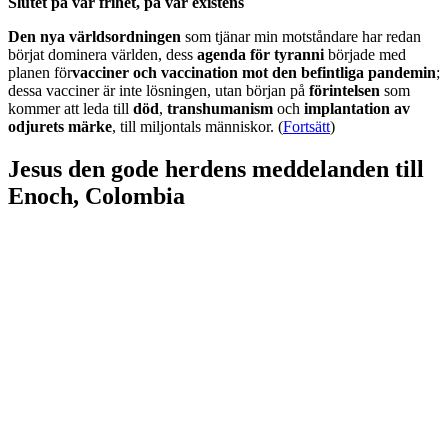
Slutet på vår frihet, på vår existens
Den nya världsordningen
som tjänar min motståndare har redan
börjat dominera världen, dess
agenda för tyranni
började med
planen för
vacciner och vaccination mot den befintliga pandemin
;
dessa vacciner är inte lösningen, utan början på
förintelsen
som
kommer att leda till
död
,
transhumanism
och
implantation av
odjurets märke
, till miljontals människor. (
Fortsätt
)
Jesus den gode herdens meddelanden till
Enoch, Colombia