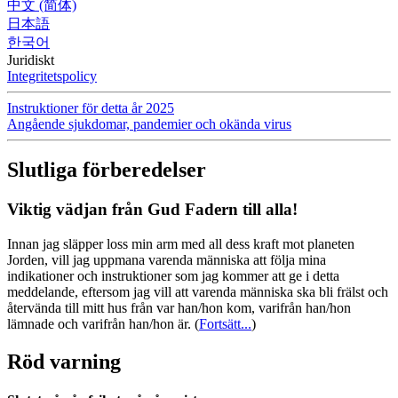
中文 (简体)
日本語
한국어
Juridiskt
Integritetspolicy
Instruktioner för detta år 2025
Angående sjukdomar, pandemier och okända virus
Slutliga förberedelser
Viktig vädjan från Gud Fadern till alla!
Innan jag släpper loss min arm med all dess kraft mot planeten
Jorden, vill jag uppmana varenda människa att följa mina
indikationer och instruktioner som jag kommer att ge i detta
meddelande, eftersom jag vill att varenda människa ska bli frälst och
återvända till mitt hus från var han/hon kom, varifrån han/hon
lämnade och varifrån han/hon är.
(
Fortsätt...
)
Röd varning