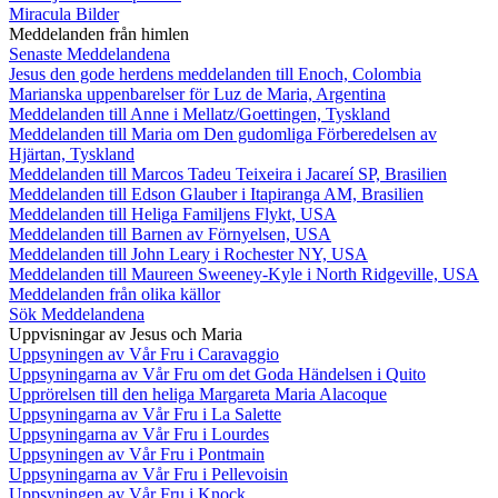
Miracula Bilder
Meddelanden från himlen
Senaste Meddelandena
Jesus den gode herdens meddelanden till Enoch, Colombia
Marianska uppenbarelser för Luz de Maria, Argentina
Meddelanden till Anne i Mellatz/Goettingen, Tyskland
Meddelanden till Maria om Den gudomliga Förberedelsen av
Hjärtan, Tyskland
Meddelanden till Marcos Tadeu Teixeira i Jacareí SP, Brasilien
Meddelanden till Edson Glauber i Itapiranga AM, Brasilien
Meddelanden till Heliga Familjens Flykt, USA
Meddelanden till Barnen av Förnyelsen, USA
Meddelanden till John Leary i Rochester NY, USA
Meddelanden till Maureen Sweeney-Kyle i North Ridgeville, USA
Meddelanden från olika källor
Sök Meddelandena
Uppvisningar av Jesus och Maria
Uppsyningen av Vår Fru i Caravaggio
Uppsyningarna av Vår Fru om det Goda Händelsen i Quito
Upprörelsen till den heliga Margareta Maria Alacoque
Uppsyningarna av Vår Fru i La Salette
Uppsyningarna av Vår Fru i Lourdes
Uppsyningen av Vår Fru i Pontmain
Uppsyningarna av Vår Fru i Pellevoisin
Uppsyningen av Vår Fru i Knock