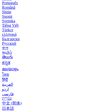
Português
Română
Shqip
Suomi
Svenska
Tiếng Việt
Türkçe
ελληνικά
Български
Русский
বাংলা
বதமிழ்
తెలుగు
ಕನ್ನಡ
മലയാളം
ไทย
हिंदी
العربية
اردو
فارسی
עִברִית
中文 (简体)
日本語