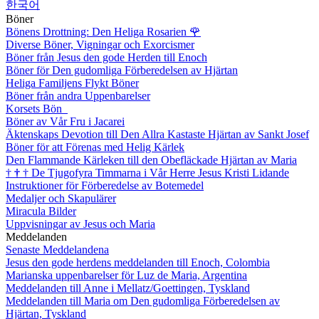
한국어
Böner
Bönens Drottning: Den Heliga Rosarien
🌹
Diverse Böner, Vigningar och Exorcismer
Böner från Jesus den gode Herden till Enoch
Böner för Den gudomliga Förberedelsen av Hjärtan
Heliga Familjens Flykt Böner
Böner från andra Uppenbarelser
Korsets Bön
Böner av Vår Fru i Jacarei
Äktenskaps Devotion till Den Allra Kastaste Hjärtan av Sankt Josef
Böner för att Förenas med Helig Kärlek
Den Flammande Kärleken till den Obefläckade Hjärtan av Maria
†
†
†
De Tjugofyra Timmarna i Vår Herre Jesus Kristi Lidande
Instruktioner för Förberedelse av Botemedel
Medaljer och Skapulärer
Miracula Bilder
Uppvisningar av Jesus och Maria
Meddelanden
Senaste Meddelandena
Jesus den gode herdens meddelanden till Enoch, Colombia
Marianska uppenbarelser för Luz de Maria, Argentina
Meddelanden till Anne i Mellatz/Goettingen, Tyskland
Meddelanden till Maria om Den gudomliga Förberedelsen av
Hjärtan, Tyskland