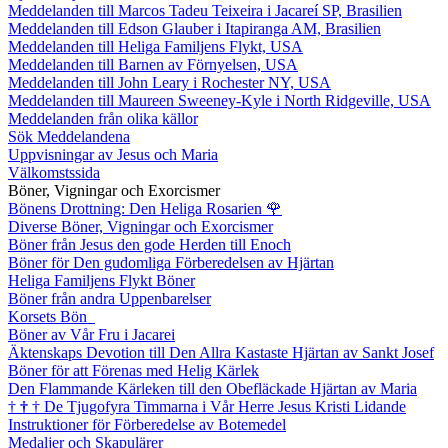
Meddelanden till Marcos Tadeu Teixeira i Jacareí SP, Brasilien
Meddelanden till Edson Glauber i Itapiranga AM, Brasilien
Meddelanden till Heliga Familjens Flykt, USA
Meddelanden till Barnen av Förnyelsen, USA
Meddelanden till John Leary i Rochester NY, USA
Meddelanden till Maureen Sweeney-Kyle i North Ridgeville, USA
Meddelanden från olika källor
Sök Meddelandena
Uppvisningar av Jesus och Maria
Välkomstssida
Böner, Vigningar och Exorcismer
Bönens Drottning: Den Heliga Rosarien
🌹
Diverse Böner, Vigningar och Exorcismer
Böner från Jesus den gode Herden till Enoch
Böner för Den gudomliga Förberedelsen av Hjärtan
Heliga Familjens Flykt Böner
Böner från andra Uppenbarelser
Korsets Bön
Böner av Vår Fru i Jacarei
Äktenskaps Devotion till Den Allra Kastaste Hjärtan av Sankt Josef
Böner för att Förenas med Helig Kärlek
Den Flammande Kärleken till den Obefläckade Hjärtan av Maria
†
†
†
De Tjugofyra Timmarna i Vår Herre Jesus Kristi Lidande
Instruktioner för Förberedelse av Botemedel
Medaljer och Skapulärer