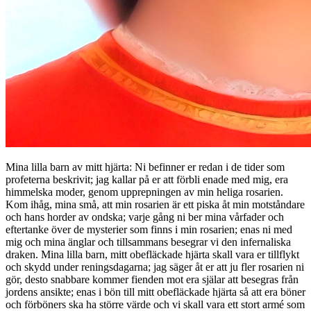
Mina lilla barn av mitt hjärta: Ni befinner er redan i de tider som
profeterna beskrivit; jag kallar på er att förbli enade med mig, era
himmelska moder, genom upprepningen av min heliga rosarien.
Kom ihåg, mina små, att min rosarien är ett piska åt min motståndare
och hans horder av ondska; varje gång ni ber mina vårfader och
eftertanke över de mysterier som finns i min rosarien; enas ni med
mig och mina änglar och tillsammans besegrar vi den infernaliska
draken. Mina lilla barn, mitt obefläckade hjärta skall vara er tillflykt
och skydd under reningsdagarna; jag säger åt er att ju fler rosarien ni
gör, desto snabbare kommer fienden mot era själar att besegras från
jordens ansikte; enas i bön till mitt obefläckade hjärta så att era böner
och förböners ska ha större värde och vi skall vara ett stort armé som