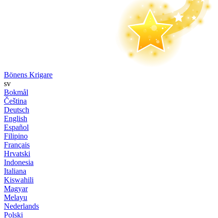
Bönens Krigare
sv
Bokmål
Čeština
Deutsch
English
Español
Filipino
Français
Hrvatski
Indonesia
Italiana
Kiswahili
Magyar
Melayu
Nederlands
Polski