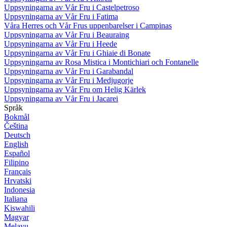
Uppsyningarna av Vår Fru i Castelpetroso
Uppsyningarna av Vår Fru i Fatima
Våra Herres och Vår Frus uppenbarelser i Campinas
Uppsyningarna av Vår Fru i Beauraing
Uppsyningarna av Vår Fru i Heede
Uppsyningarna av Vår Fru i Ghiaie di Bonate
Uppsyningarna av Rosa Mistica i Montichiari och Fontanelle
Uppsyningarna av Vår Fru i Garabandal
Uppsyningarna av Vår Fru i Medjugorje
Uppsyningarna av Vår Fru om Helig Kärlek
Uppsyningarna av Vår Fru i Jacarei
Språk
Bokmål
Čeština
Deutsch
English
Español
Filipino
Français
Hrvatski
Indonesia
Italiana
Kiswahili
Magyar
Melayu