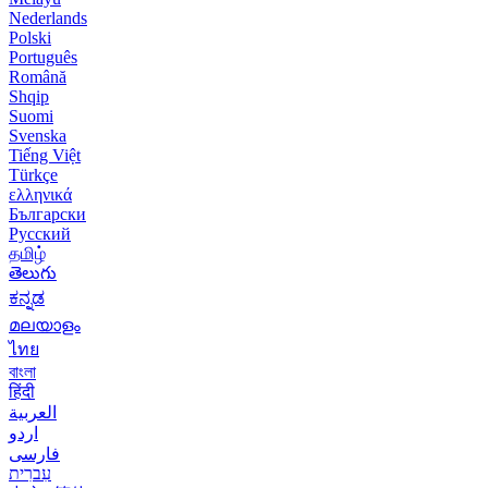
Nederlands
Polski
Português
Română
Shqip
Suomi
Svenska
Tiếng Việt
Türkçe
ελληνικά
Български
Русский
தமிழ்
తెలుగు
ಕನ್ನಡ
മലയാളം
ไทย
বাংলা
हिंदी
العربية
اردو
فارسی
עִברִית