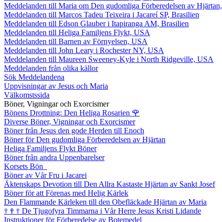
Meddelanden till Maria om Den gudomliga Förberedelsen av Hjärtan
Meddelanden till Marcos Tadeu Teixeira i Jacareí SP, Brasilien
Meddelanden till Edson Glauber i Itapiranga AM, Brasilien
Meddelanden till Heliga Familjens Flykt, USA
Meddelanden till Barnen av Förnyelsen, USA
Meddelanden till John Leary i Rochester NY, USA
Meddelanden till Maureen Sweeney-Kyle i North Ridgeville, USA
Meddelanden från olika källor
Sök Meddelandena
Uppvisningar av Jesus och Maria
Välkomstssida
Böner, Vigningar och Exorcismer
Bönens Drottning: Den Heliga Rosarien
🌹
Diverse Böner, Vigningar och Exorcismer
Böner från Jesus den gode Herden till Enoch
Böner för Den gudomliga Förberedelsen av Hjärtan
Heliga Familjens Flykt Böner
Böner från andra Uppenbarelser
Korsets Bön
Böner av Vår Fru i Jacarei
Äktenskaps Devotion till Den Allra Kastaste Hjärtan av Sankt Josef
Böner för att Förenas med Helig Kärlek
Den Flammande Kärleken till den Obefläckade Hjärtan av Maria
†
†
†
De Tjugofyra Timmarna i Vår Herre Jesus Kristi Lidande
Instruktioner för Förberedelse av Botemedel