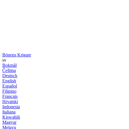
Bönens Krigare
sv
Bokmål
Čeština
Deutsch
English
Español
Filipino
Français
Hrvatski
Indonesia
Italiana
Kiswahili
Magyar
Melayu