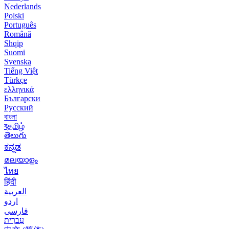
Nederlands
Polski
Português
Română
Shqip
Suomi
Svenska
Tiếng Việt
Türkçe
ελληνικά
Български
Русский
বাংলা
বதமிழ்
తెలుగు
ಕನ್ನಡ
മലയാളം
ไทย
हिंदी
العربية
اردو
فارسی
עִברִית