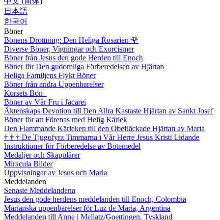
中文 (简体)
日本語
한국어
Böner
Bönens Drottning: Den Heliga Rosarien
🌹
Diverse Böner, Vigningar och Exorcismer
Böner från Jesus den gode Herden till Enoch
Böner för Den gudomliga Förberedelsen av Hjärtan
Heliga Familjens Flykt Böner
Böner från andra Uppenbarelser
Korsets Bön
Böner av Vår Fru i Jacarei
Äktenskaps Devotion till Den Allra Kastaste Hjärtan av Sankt Josef
Böner för att Förenas med Helig Kärlek
Den Flammande Kärleken till den Obefläckade Hjärtan av Maria
†
†
†
De Tjugofyra Timmarna i Vår Herre Jesus Kristi Lidande
Instruktioner för Förberedelse av Botemedel
Medaljer och Skapulärer
Miracula Bilder
Uppvisningar av Jesus och Maria
Meddelanden
Senaste Meddelandena
Jesus den gode herdens meddelanden till Enoch, Colombia
Marianska uppenbarelser för Luz de Maria, Argentina
Meddelanden till Anne i Mellatz/Goettingen, Tyskland