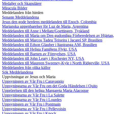
Medaljer och Skapulärer
Miracula Bilder
Meddelanden från himlen
Senaste Meddelandena
Jesus den gode herdens meddelanden till Enoch, Colombia
Marianska uppenbarelser för Luz de Maria, Argentina
Meddelanden till Anne i Mellatz/Goettingen, Tyskland
Meddelanden till Maria om Den gudomliga Förberedelsen av Hjärtan
Meddelanden till Marcos Tadeu Teixeira i Jacareí SP, Brasilien
Meddelanden till Edson Glauber i Itapiranga AM, Brasilien
Meddelanden till Heliga Familjens Flykt, USA
Meddelanden till Barnen av Förnyelsen, USA
Meddelanden till John Leary i Rochester NY, USA
Meddelanden till Maureen Sweeney-Kyle i North Ridgeville, USA
Meddelanden från olika källor
Sök Meddelandena
Uppvisningar av Jesus och Maria
Uppsyningen av Vår Fru i Caravaggio
Uppsyningarna av Vår Fru om det Goda Händelsen i Quito
Upprörelsen till den heliga Margareta Maria Alacoque
Uppsyningarna av Vår Fru i La Salette
Uppsyningarna av Vår Fru i Lourdes
Uppsyningen av Vår Fru i Pontmain
Uppsyningarna av Vår Fru i Pellevoisin
Uppsyningen av Vår Fru i Knock