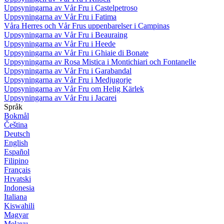
Uppsyningarna av Vår Fru i Castelpetroso
Uppsyningarna av Vår Fru i Fatima
Våra Herres och Vår Frus uppenbarelser i Campinas
Uppsyningarna av Vår Fru i Beauraing
Uppsyningarna av Vår Fru i Heede
Uppsyningarna av Vår Fru i Ghiaie di Bonate
Uppsyningarna av Rosa Mistica i Montichiari och Fontanelle
Uppsyningarna av Vår Fru i Garabandal
Uppsyningarna av Vår Fru i Medjugorje
Uppsyningarna av Vår Fru om Helig Kärlek
Uppsyningarna av Vår Fru i Jacarei
Språk
Bokmål
Čeština
Deutsch
English
Español
Filipino
Français
Hrvatski
Indonesia
Italiana
Kiswahili
Magyar
Melayu