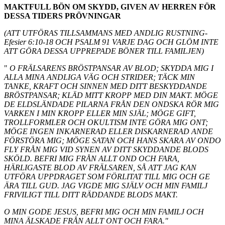
MAKTFULL BÖN OM SKYDD, GIVEN AV HERREN FÖR
DESSA TIDERS PRÖVNINGAR
(ATT UTFÖRAS TILLSAMMANS MED ANDLIG RUSTNING-
Efesier 6:10-18 OCH PSALM 91 VARJE DAG OCH GLÖM INTE
ATT GÖRA DESSA UPPREPADE BÖNER TILL FAMILJEN)
"
O FRÄLSARENS BRÖSTPANSAR AV BLOD; SKYDDA MIG I
ALLA MINA ANDLIGA VÄG OCH STRIDER; TÄCK MIN
TANKE, KRAFT OCH SINNEN MED DITT BESKYDDANDE
BRÖSTPANSAR; KLÄD MITT KROPP MED DIN MAKT. MÖGE
DE ELDSLÄNDADE PILARNA FRÅN DEN ONDSKA RÖR MIG
VARKEN I MIN KROPP ELLER MIN SJÄL; MÖGE GIFT,
TROLLFORMLER OCH OKULTISM INTE GÖRA MIG ONT;
MÖGE INGEN INKARNERAD ELLER DISKARNERAD ANDE
FÖRSTÖRA MIG; MÖGE SATAN OCH HANS SKARA AV ONDO
FLY FRÅN MIG VID SYNEN AV DITT SKYDDANDE BLODS
SKÖLD. BEFRI MIG FRÅN ALLT OND OCH FARA,
HÄRLIGASTE BLOD AV FRÄLSAREN, SÅ ATT JAG KAN
UTFÖRA UPPDRAGET SOM FÖRLITAT TILL MIG OCH GE
ÄRA TILL GUD. JAG VIGDE MIG SJÄLV OCH MIN FAMILJ
FRIVILIGT TILL DITT RÄDDANDE BLODS MAKT.
O MIN GODE JESUS, BEFRI MIG OCH MIN FAMILJ OCH
MINA ÄLSKADE FRÅN ALLT ONT OCH FARA."