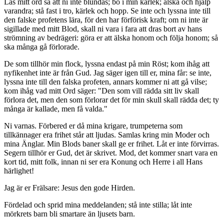
Läs mitt ord så att ni inte blundas; bo i min kärlek; älska och hjälp
varandra; stå fast i tro, kärlek och hopp. Se inte och lyssna inte till
den falske profetens lära, för den har förförisk kraft; om ni inte är
sigillade med mitt Blod, skall ni vara i fara att dras bort av hans
strömning av bedrägeri: göra er att älska honom och följa honom; så
ska många gå förlorade.
De som tillhör min flock, lyssna endast på min Röst; kom ihåg att
nyfikenhet inte är från Gud. Jag säger igen till er, mina får: se inte,
lyssna inte till den falska profeten, annars kommer ni att gå vilse;
kom ihåg vad mitt Ord säger: "Den som vill rädda sitt liv skall
förlora det, men den som förlorar det för min skull skall rädda det; ty
många är kallade, men få valda."
Ni varnas. Förbered er då mina krigare, trumpeterna som
tillkännager era frihet står att ljudas. Samlas kring min Moder och
mina Änglar. Min Blods baner skall ge er frihet. Låt er inte förvirras.
Segern tillhör er Gud, det är skrivet. Mod, det kommer snart vara en
kort tid, mitt folk, innan ni ser era Konung och Herre i all Hans
härlighet!
Jag är er Frälsare: Jesus den gode Hirden.
Fördelad och sprid mina meddelanden; stå inte stilla; låt inte
mörkrets barn bli smartare än ljusets barn.