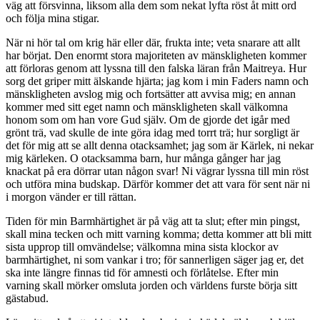
väg att försvinna, liksom alla dem som nekat lyfta röst åt mitt ord
och följa mina stigar.
När ni hör tal om krig här eller där, frukta inte; veta snarare att allt
har börjat. Den enormt stora majoriteten av mänskligheten kommer
att förloras genom att lyssna till den falska läran från Maitreya. Hur
sorg det griper mitt älskande hjärta; jag kom i min Faders namn och
mänskligheten avslog mig och fortsätter att avvisa mig; en annan
kommer med sitt eget namn och mänskligheten skall välkomna
honom som om han vore Gud själv. Om de gjorde det igår med
grönt trä, vad skulle de inte göra idag med torrt trä; hur sorgligt är
det för mig att se allt denna otacksamhet; jag som är Kärlek, ni nekar
mig kärleken. O otacksamma barn, hur många gånger har jag
knackat på era dörrar utan någon svar! Ni vägrar lyssna till min röst
och utföra mina budskap. Därför kommer det att vara för sent när ni
i morgon vänder er till rättan.
Tiden för min Barmhärtighet är på väg att ta slut; efter min pingst,
skall mina tecken och mitt varning komma; detta kommer att bli mitt
sista upprop till omvändelse; välkomna mina sista klockor av
barmhärtighet, ni som vankar i tro; för sannerligen säger jag er, det
ska inte längre finnas tid för amnesti och förlåtelse. Efter min
varning skall mörker omsluta jorden och världens furste börja sitt
gästabud.