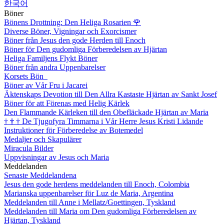
한국어
Böner
Bönens Drottning: Den Heliga Rosarien
🌹
Diverse Böner, Vigningar och Exorcismer
Böner från Jesus den gode Herden till Enoch
Böner för Den gudomliga Förberedelsen av Hjärtan
Heliga Familjens Flykt Böner
Böner från andra Uppenbarelser
Korsets Bön
Böner av Vår Fru i Jacarei
Äktenskaps Devotion till Den Allra Kastaste Hjärtan av Sankt Josef
Böner för att Förenas med Helig Kärlek
Den Flammande Kärleken till den Obefläckade Hjärtan av Maria
†
†
†
De Tjugofyra Timmarna i Vår Herre Jesus Kristi Lidande
Instruktioner för Förberedelse av Botemedel
Medaljer och Skapulärer
Miracula Bilder
Uppvisningar av Jesus och Maria
Meddelanden
Senaste Meddelandena
Jesus den gode herdens meddelanden till Enoch, Colombia
Marianska uppenbarelser för Luz de Maria, Argentina
Meddelanden till Anne i Mellatz/Goettingen, Tyskland
Meddelanden till Maria om Den gudomliga Förberedelsen av
Hjärtan, Tyskland