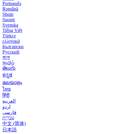
Português
Română
Shqip
Suomi
Svenska
Tiếng Việt
Türkçe
ελληνικά
Български
Русский
বাংলা
বதமிழ்
తెలుగు
ಕನ್ನಡ
മലയാളം
ไทย
हिंदी
العربية
اردو
فارسی
עִברִית
中文 (简体)
日本語