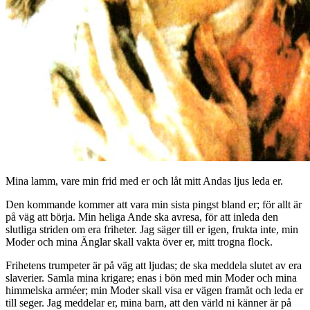
Mina lamm, vare min frid med er och låt mitt Andas ljus leda er.
Den kommande kommer att vara min sista pingst bland er; för allt är
på väg att börja. Min heliga Ande ska avresa, för att inleda den
slutliga striden om era friheter. Jag säger till er igen, frukta inte, min
Moder och mina Änglar skall vakta över er, mitt trogna flock.
Frihetens trumpeter är på väg att ljudas; de ska meddela slutet av era
slaverier. Samla mina krigare; enas i bön med min Moder och mina
himmelska arméer; min Moder skall visa er vägen framåt och leda er
till seger. Jag meddelar er, mina barn, att den värld ni känner är på