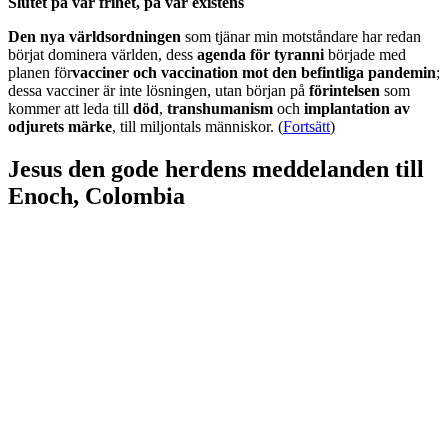
Slutet på vår frihet, på vår existens
Den nya världsordningen
som tjänar min motståndare har redan
börjat dominera världen, dess
agenda för tyranni
började med
planen för
vacciner och vaccination mot den befintliga pandemin
;
dessa vacciner är inte lösningen, utan början på
förintelsen
som
kommer att leda till
död
,
transhumanism
och
implantation av
odjurets märke
, till miljontals människor. (
Fortsätt
)
Jesus den gode herdens meddelanden till
Enoch, Colombia