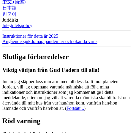
中文 (简体)
日本語
한국어
Juridiskt
Integritetspolicy
Instruktioner för detta år 2025
Angående sjukdomar, pandemier och okända virus
Slutliga förberedelser
Viktig vädjan från Gud Fadern till alla!
Innan jag släpper loss min arm med all dess kraft mot planeten
Jorden, vill jag uppmana varenda människa att följa mina
indikationer och instruktioner som jag kommer att ge i detta
meddelande, eftersom jag vill att varenda människa ska bli frälst och
återvända till mitt hus från var han/hon kom, varifrån han/hon
lämnade och varifrån han/hon är.
(
Fortsätt...
)
Röd varning