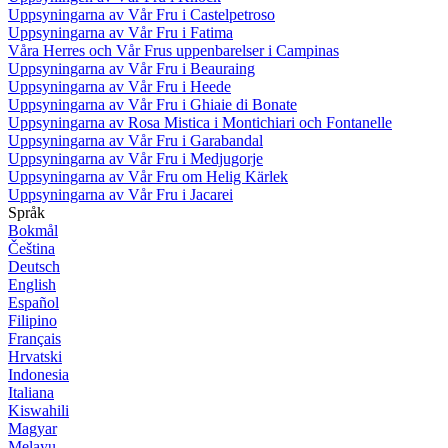
Uppsyningarna av Vår Fru i Castelpetroso
Uppsyningarna av Vår Fru i Fatima
Våra Herres och Vår Frus uppenbarelser i Campinas
Uppsyningarna av Vår Fru i Beauraing
Uppsyningarna av Vår Fru i Heede
Uppsyningarna av Vår Fru i Ghiaie di Bonate
Uppsyningarna av Rosa Mistica i Montichiari och Fontanelle
Uppsyningarna av Vår Fru i Garabandal
Uppsyningarna av Vår Fru i Medjugorje
Uppsyningarna av Vår Fru om Helig Kärlek
Uppsyningarna av Vår Fru i Jacarei
Språk
Bokmål
Čeština
Deutsch
English
Español
Filipino
Français
Hrvatski
Indonesia
Italiana
Kiswahili
Magyar
Melayu