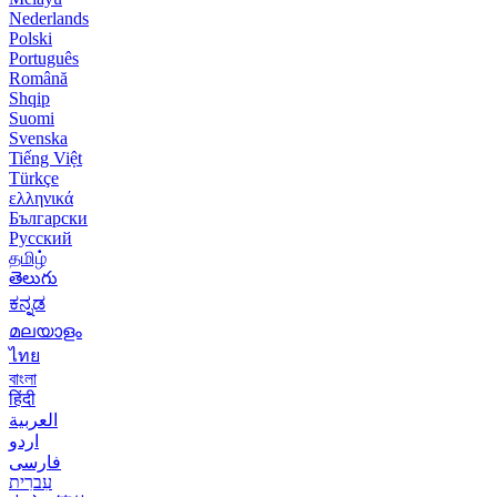
Nederlands
Polski
Português
Română
Shqip
Suomi
Svenska
Tiếng Việt
Türkçe
ελληνικά
Български
Русский
தமிழ்
తెలుగు
ಕನ್ನಡ
മലയാളം
ไทย
বাংলা
हिंदी
العربية
اردو
فارسی
עִברִית