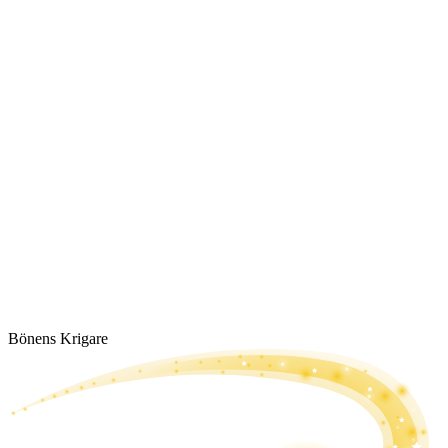
Bönens Krigare