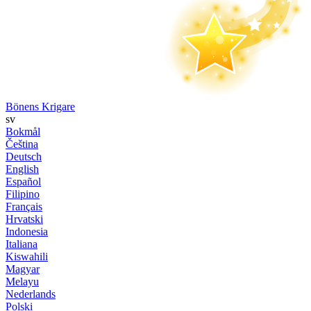
Bönens Krigare
sv
Bokmål
Čeština
Deutsch
English
Español
Filipino
Français
Hrvatski
Indonesia
Italiana
Kiswahili
Magyar
Melayu
Nederlands
Polski