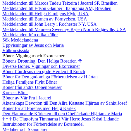
Meddelanden till Marcos Tadeu Teixeira i Jacareí SP, Brasilien
Meddelanden till Edson Glauber i Itapiranga AM, Brasilien
Meddelanden till Heliga Familjens Flykt, USA
Meddelanden till Barnen av Förnyelsen, USA
Meddelanden till John Leary i Rochester NY, USA
Meddelanden till Maureen Sweeney-Kyle i North Ridgeville, USA
Meddelanden från olika källor
Sök Meddelandena
Uppvisningar av Jesus och Maria
Välkomstssida
Böner, Vigningar och Exorcismer
Bönens Drottning: Den Heliga Rosarien
🌹
Diverse Böner, Vigningar och Exorcismer
Böner från Jesus den gode Herden till Enoch
Böner för Den gudomliga Förberedelsen av Hjärtan
Heliga Familjens Flykt Böner
Böner från andra Uppenbarelser
Korsets Bön
Böner av Vår Fru i Jacarei
Äktenskaps Devotion till Den Allra Kastaste Hjärtan av Sankt Josef
Böner för att Förenas med Helig Kärlek
Den Flammande Kärleken till den Obefläckade Hjärtan av Maria
†
†
†
De Tjugofyra Timmarna i Vår Herre Jesus Kristi Lidande
Instruktioner för Förberedelse av Botemedel
Medaljer och Skapulärer