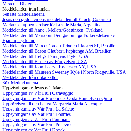
Miracula Bilder
Meddelanden från himlen
Senaste Meddelandena
Jesus den gode herdens meddelanden till Enoch, Colombia
Marianska uppenbarelser för Luz de Maria, Argentina
Meddelanden till Anne i Mellatz/Goettingen, Tyskland
Meddelanden till Maria om Den gudomliga Förberedelsen av
Hjärtan, Tyskland
Meddelanden till Marcos Tadeu Teixeira i Jacareí SP, Brasilien
Meddelanden till Edson Glauber i Itapiranga AM, Brasilien
Meddelanden till Heliga Familjens Flykt, USA
Meddelanden till Barnen av Förnyelsen, USA
Meddelanden till John Leary i Rochester NY, USA
Meddelanden till Maureen Sweeney-Kyle i North Ridgeville, USA
Meddelanden från olika källor
Sök Meddelandena
Uppvisningar av Jesus och Maria
Uppsyningen av Vår Fru i Caravaggio
Uppsyningarna av Vår Fru om det Goda Händelsen i Quito
Upprörelsen till den heliga Margareta Maria Alacoque
Uppsyningarna av Vår Fru i La Salette
Uppsyningarna av Vår Fru i Lourdes
Uppsyningen av Vår Fru i Pontmain
Uppsyningarna av Vår Fru i Pellevoisin
Uppsyningen av Vår Fru i Knock