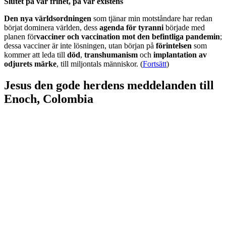
Slutet på vår frihet, på vår existens
Den nya världsordningen
som tjänar min motståndare har redan
börjat dominera världen, dess
agenda för tyranni
började med
planen för
vacciner och vaccination mot den befintliga pandemin
;
dessa vacciner är inte lösningen, utan början på
förintelsen
som
kommer att leda till
död
,
transhumanism
och
implantation av
odjurets märke
, till miljontals människor. (
Fortsätt
)
Jesus den gode herdens meddelanden till
Enoch, Colombia