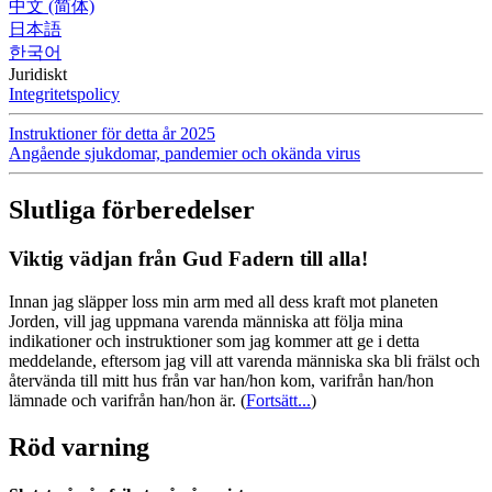
中文 (简体)
日本語
한국어
Juridiskt
Integritetspolicy
Instruktioner för detta år 2025
Angående sjukdomar, pandemier och okända virus
Slutliga förberedelser
Viktig vädjan från Gud Fadern till alla!
Innan jag släpper loss min arm med all dess kraft mot planeten
Jorden, vill jag uppmana varenda människa att följa mina
indikationer och instruktioner som jag kommer att ge i detta
meddelande, eftersom jag vill att varenda människa ska bli frälst och
återvända till mitt hus från var han/hon kom, varifrån han/hon
lämnade och varifrån han/hon är.
(
Fortsätt...
)
Röd varning