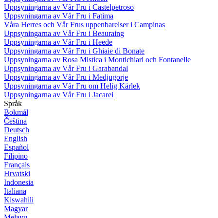
Uppsyningarna av Vår Fru i Castelpetroso
Uppsyningarna av Vår Fru i Fatima
Våra Herres och Vår Frus uppenbarelser i Campinas
Uppsyningarna av Vår Fru i Beauraing
Uppsyningarna av Vår Fru i Heede
Uppsyningarna av Vår Fru i Ghiaie di Bonate
Uppsyningarna av Rosa Mistica i Montichiari och Fontanelle
Uppsyningarna av Vår Fru i Garabandal
Uppsyningarna av Vår Fru i Medjugorje
Uppsyningarna av Vår Fru om Helig Kärlek
Uppsyningarna av Vår Fru i Jacarei
Språk
Bokmål
Čeština
Deutsch
English
Español
Filipino
Français
Hrvatski
Indonesia
Italiana
Kiswahili
Magyar
Melayu