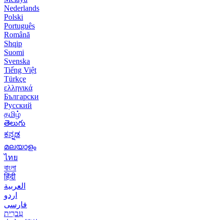
Nederlands
Polski
Português
Română
Shqip
Suomi
Svenska
Tiếng Việt
Türkçe
ελληνικά
Български
Русский
தமிழ்
తెలుగు
ಕನ್ನಡ
മലയാളം
ไทย
বাংলা
हिंदी
العربية
اردو
فارسی
עִברִית