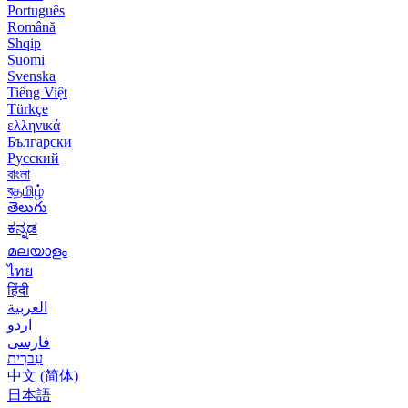
Português
Română
Shqip
Suomi
Svenska
Tiếng Việt
Türkçe
ελληνικά
Български
Русский
বাংলা
বதமிழ்
తెలుగు
ಕನ್ನಡ
മലയാളം
ไทย
हिंदी
العربية
اردو
فارسی
עִברִית
中文 (简体)
日本語