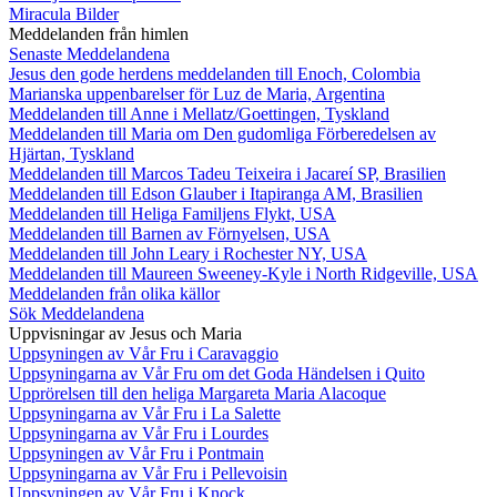
Miracula Bilder
Meddelanden från himlen
Senaste Meddelandena
Jesus den gode herdens meddelanden till Enoch, Colombia
Marianska uppenbarelser för Luz de Maria, Argentina
Meddelanden till Anne i Mellatz/Goettingen, Tyskland
Meddelanden till Maria om Den gudomliga Förberedelsen av
Hjärtan, Tyskland
Meddelanden till Marcos Tadeu Teixeira i Jacareí SP, Brasilien
Meddelanden till Edson Glauber i Itapiranga AM, Brasilien
Meddelanden till Heliga Familjens Flykt, USA
Meddelanden till Barnen av Förnyelsen, USA
Meddelanden till John Leary i Rochester NY, USA
Meddelanden till Maureen Sweeney-Kyle i North Ridgeville, USA
Meddelanden från olika källor
Sök Meddelandena
Uppvisningar av Jesus och Maria
Uppsyningen av Vår Fru i Caravaggio
Uppsyningarna av Vår Fru om det Goda Händelsen i Quito
Upprörelsen till den heliga Margareta Maria Alacoque
Uppsyningarna av Vår Fru i La Salette
Uppsyningarna av Vår Fru i Lourdes
Uppsyningen av Vår Fru i Pontmain
Uppsyningarna av Vår Fru i Pellevoisin
Uppsyningen av Vår Fru i Knock