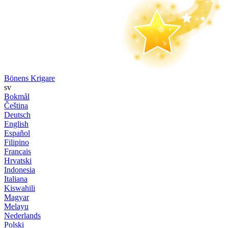
Bönens Krigare
sv
Bokmål
Čeština
Deutsch
English
Español
Filipino
Français
Hrvatski
Indonesia
Italiana
Kiswahili
Magyar
Melayu
Nederlands
Polski