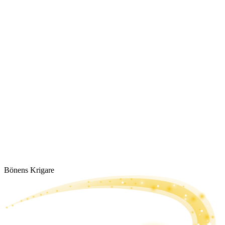
Bönens Krigare