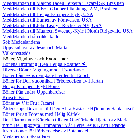
Meddelanden till Marcos Tadeu Teixeira i Jacareí SP, Brasilien
Meddelanden till Edson Glauber i Itapiranga AM, Brasilien
Meddelanden till Heliga Familjens Flykt, USA
Meddelanden till Barnen av Förnyelsen, USA
Meddelanden till John Leary i Rochester NY, USA
Meddelanden till Maureen Sweeney-Kyle i North Ridgeville, USA
Meddelanden från olika källor
Sök Meddelandena
Uppvisningar av Jesus och Maria
Välkomstssida
Böner, Vigningar och Exorcismer
Bönens Drottning: Den Heliga Rosarien
🌹
Diverse Böner, Vigningar och Exorcismer
Böner från Jesus den gode Herden till Enoch
Böner för Den gudomliga Förberedelsen av Hjärtan
Heliga Familjens Flykt Böner
Böner från andra Uppenbarelser
Korsets Bön
Böner av Vår Fru i Jacarei
Äktenskaps Devotion till Den Allra Kastaste Hjärtan av Sankt Josef
Böner för att Förenas med Helig Kärlek
Den Flammande Kärleken till den Obefläckade Hjärtan av Maria
†
†
†
De Tjugofyra Timmarna i Vår Herre Jesus Kristi Lidande
Instruktioner för Förberedelse av Botemedel
Medaljer och Skapulärer