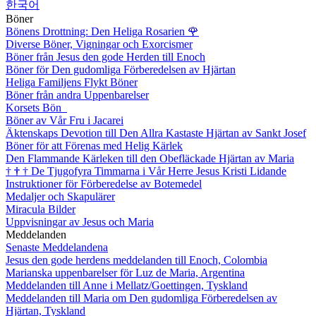
한국어
Böner
Bönens Drottning: Den Heliga Rosarien
🌹
Diverse Böner, Vigningar och Exorcismer
Böner från Jesus den gode Herden till Enoch
Böner för Den gudomliga Förberedelsen av Hjärtan
Heliga Familjens Flykt Böner
Böner från andra Uppenbarelser
Korsets Bön
Böner av Vår Fru i Jacarei
Äktenskaps Devotion till Den Allra Kastaste Hjärtan av Sankt Josef
Böner för att Förenas med Helig Kärlek
Den Flammande Kärleken till den Obefläckade Hjärtan av Maria
†
†
†
De Tjugofyra Timmarna i Vår Herre Jesus Kristi Lidande
Instruktioner för Förberedelse av Botemedel
Medaljer och Skapulärer
Miracula Bilder
Uppvisningar av Jesus och Maria
Meddelanden
Senaste Meddelandena
Jesus den gode herdens meddelanden till Enoch, Colombia
Marianska uppenbarelser för Luz de Maria, Argentina
Meddelanden till Anne i Mellatz/Goettingen, Tyskland
Meddelanden till Maria om Den gudomliga Förberedelsen av
Hjärtan, Tyskland