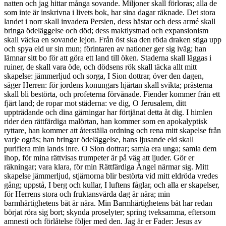
natten och jag hittar många sovande. Miljoner skall förloras; alla de
som inte är inskrivna i livets bok, har sina dagar räknade. Det stora
landet i norr skall invadera Persien, dess hästar och dess armé skall
bringa ödeläggelse och död; dess maktlystnad och expansionism
skall väcka en sovande lejon. Från öst ska den röda draken stiga upp
och spya eld ur sin mun; förintaren av nationer ger sig iväg; han
lämnar sitt bo för att göra ett land till öken. Staderna skall läggas i
ruiner, de skall vara öde, och dödsens rök skall täcka allt mitt
skapelse: jämmerljud och sorga, I Sion dottrar, över den dagen,
säger Herren: för jordens konungars hjärtan skall svikta; prästerna
skall bli bestörta, och profeterna förvånade. Fiender kommer från ett
fjärt land; de ropar mot städerna: ve dig, O Jerusalem, ditt
uppträdande och dina gärningar har förtjänat detta åt dig. I himlen
rider den rättfärdiga malörtan, han kommer som en apokalyptisk
ryttare, han kommer att återställa ordning och rena mitt skapelse från
varje ogräs; han bringar ödeläggelse, hans ljusande eld skall
purifiera min lands inre. O Sion dottrar; samla era unga; samla dem
ihop, för mina rättvisas trumpeter är på väg att ljuder. Gör er
räkningar; vara klara, för min Rättfärdiga Ängel närmar sig. Mitt
skapelse jämmerljud, stjärnorna blir bestörta vid mitt eldröda vredes
gång; uppstå, I berg och kullar, I luftens fåglar, och alla er skapelser,
för Herrens stora och fruktansvärda dag är nära; min
barmhärtighetens båt är nära. Min Barmhärtighetens båt har redan
börjat röra sig bort; skynda proselyter; spring tveksamma, eftersom
amnesti och förlåtelse följer med den. Jag är er Fader: Jesus av