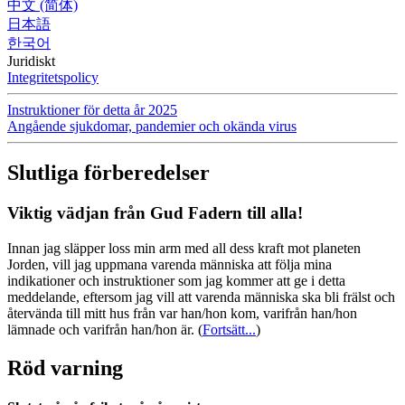
中文 (简体)
日本語
한국어
Juridiskt
Integritetspolicy
Instruktioner för detta år 2025
Angående sjukdomar, pandemier och okända virus
Slutliga förberedelser
Viktig vädjan från Gud Fadern till alla!
Innan jag släpper loss min arm med all dess kraft mot planeten
Jorden, vill jag uppmana varenda människa att följa mina
indikationer och instruktioner som jag kommer att ge i detta
meddelande, eftersom jag vill att varenda människa ska bli frälst och
återvända till mitt hus från var han/hon kom, varifrån han/hon
lämnade och varifrån han/hon är.
(
Fortsätt...
)
Röd varning