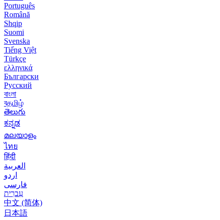
Português
Română
Shqip
Suomi
Svenska
Tiếng Việt
Türkçe
ελληνικά
Български
Русский
বাংলা
বதமிழ்
తెలుగు
ಕನ್ನಡ
മലയാളം
ไทย
हिंदी
العربية
اردو
فارسی
עִברִית
中文 (简体)
日本語