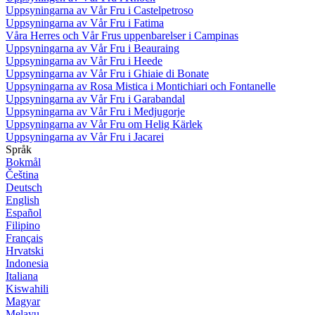
Uppsyningarna av Vår Fru i Castelpetroso
Uppsyningarna av Vår Fru i Fatima
Våra Herres och Vår Frus uppenbarelser i Campinas
Uppsyningarna av Vår Fru i Beauraing
Uppsyningarna av Vår Fru i Heede
Uppsyningarna av Vår Fru i Ghiaie di Bonate
Uppsyningarna av Rosa Mistica i Montichiari och Fontanelle
Uppsyningarna av Vår Fru i Garabandal
Uppsyningarna av Vår Fru i Medjugorje
Uppsyningarna av Vår Fru om Helig Kärlek
Uppsyningarna av Vår Fru i Jacarei
Språk
Bokmål
Čeština
Deutsch
English
Español
Filipino
Français
Hrvatski
Indonesia
Italiana
Kiswahili
Magyar
Melayu