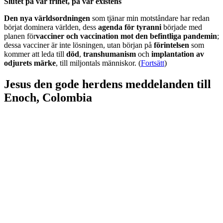
Slutet på vår frihet, på vår existens
Den nya världsordningen
som tjänar min motståndare har redan
börjat dominera världen, dess
agenda för tyranni
började med
planen för
vacciner och vaccination mot den befintliga pandemin
;
dessa vacciner är inte lösningen, utan början på
förintelsen
som
kommer att leda till
död
,
transhumanism
och
implantation av
odjurets märke
, till miljontals människor. (
Fortsätt
)
Jesus den gode herdens meddelanden till
Enoch, Colombia