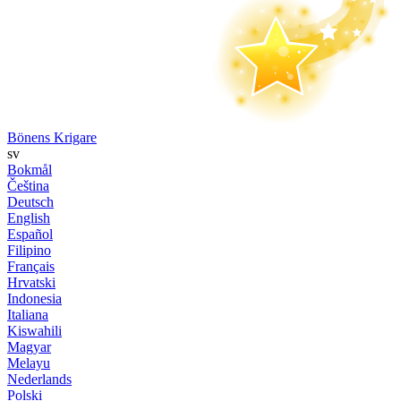
Bönens Krigare
sv
Bokmål
Čeština
Deutsch
English
Español
Filipino
Français
Hrvatski
Indonesia
Italiana
Kiswahili
Magyar
Melayu
Nederlands
Polski