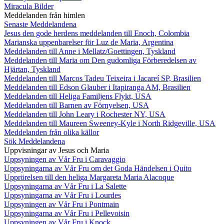
Miracula Bilder
Meddelanden från himlen
Senaste Meddelandena
Jesus den gode herdens meddelanden till Enoch, Colombia
Marianska uppenbarelser för Luz de Maria, Argentina
Meddelanden till Anne i Mellatz/Goettingen, Tyskland
Meddelanden till Maria om Den gudomliga Förberedelsen av
Hjärtan, Tyskland
Meddelanden till Marcos Tadeu Teixeira i Jacareí SP, Brasilien
Meddelanden till Edson Glauber i Itapiranga AM, Brasilien
Meddelanden till Heliga Familjens Flykt, USA
Meddelanden till Barnen av Förnyelsen, USA
Meddelanden till John Leary i Rochester NY, USA
Meddelanden till Maureen Sweeney-Kyle i North Ridgeville, USA
Meddelanden från olika källor
Sök Meddelandena
Uppvisningar av Jesus och Maria
Uppsyningen av Vår Fru i Caravaggio
Uppsyningarna av Vår Fru om det Goda Händelsen i Quito
Upprörelsen till den heliga Margareta Maria Alacoque
Uppsyningarna av Vår Fru i La Salette
Uppsyningarna av Vår Fru i Lourdes
Uppsyningen av Vår Fru i Pontmain
Uppsyningarna av Vår Fru i Pellevoisin
Uppsyningen av Vår Fru i Knock