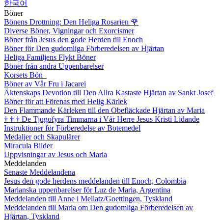
한국어
Böner
Bönens Drottning: Den Heliga Rosarien
🌹
Diverse Böner, Vigningar och Exorcismer
Böner från Jesus den gode Herden till Enoch
Böner för Den gudomliga Förberedelsen av Hjärtan
Heliga Familjens Flykt Böner
Böner från andra Uppenbarelser
Korsets Bön
Böner av Vår Fru i Jacarei
Äktenskaps Devotion till Den Allra Kastaste Hjärtan av Sankt Josef
Böner för att Förenas med Helig Kärlek
Den Flammande Kärleken till den Obefläckade Hjärtan av Maria
†
†
†
De Tjugofyra Timmarna i Vår Herre Jesus Kristi Lidande
Instruktioner för Förberedelse av Botemedel
Medaljer och Skapulärer
Miracula Bilder
Uppvisningar av Jesus och Maria
Meddelanden
Senaste Meddelandena
Jesus den gode herdens meddelanden till Enoch, Colombia
Marianska uppenbarelser för Luz de Maria, Argentina
Meddelanden till Anne i Mellatz/Goettingen, Tyskland
Meddelanden till Maria om Den gudomliga Förberedelsen av
Hjärtan, Tyskland