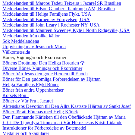
Meddelanden till Marcos Tadeu Teixeira i Jacareí SP, Brasilien
Meddelanden till Edson Glauber i Itapiranga AM, Brasilien
Meddelanden till Heliga Familjens Flykt, USA
Meddelanden till Barnen av Förnyelsen, USA
Meddelanden till John Leary i Rochester NY, USA
Meddelanden till Maureen Sweeney-Kyle i North Ridgeville, USA
Meddelanden från olika källor
Sök Meddelandena
Uppvisningar av Jesus och Maria
Välkomstssida
Böner, Vigningar och Exorcismer
Bönens Drottning: Den Heliga Rosarien
🌹
Diverse Böner, Vigningar och Exorcismer
Böner från Jesus den gode Herden till Enoch
Böner för Den gudomliga Förberedelsen av Hjärtan
Heliga Familjens Flykt Böner
Böner från andra Uppenbarelser
Korsets Bön
Böner av Vår Fru i Jacarei
Äktenskaps Devotion till Den Allra Kastaste Hjärtan av Sankt Josef
Böner för att Förenas med Helig Kärlek
Den Flammande Kärleken till den Obefläckade Hjärtan av Maria
†
†
†
De Tjugofyra Timmarna i Vår Herre Jesus Kristi Lidande
Instruktioner för Förberedelse av Botemedel
Medaljer och Skapulärer