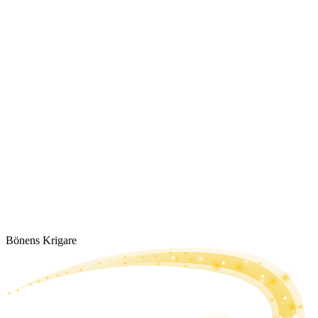
Bönens Krigare