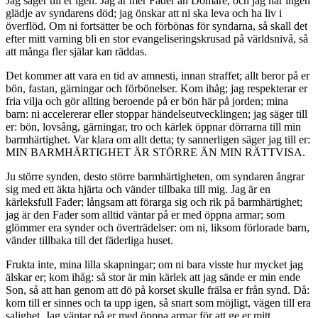
Jag säger till er igen: Jag är mer Fader än Domare, och jag har ingen
glädje av syndarens död; jag önskar att ni ska leva och ha liv i
överflöd. Om ni fortsätter be och förbönas för syndarna, så skall det
efter mitt varning bli en stor evangeliseringskrusad på världsnivå, så
att många fler själar kan räddas.
Det kommer att vara en tid av amnesti, innan straffet; allt beror på er
bön, fastan, gärningar och förbönelser. Kom ihåg; jag respekterar er
fria vilja och gör allting beroende på er bön här på jorden; mina
barn: ni accelererar eller stoppar händelseutvecklingen; jag säger till
er: bön, lovsång, gärningar, tro och kärlek öppnar dörrarna till min
barmhärtighet. Var klara om allt detta; ty sannerligen säger jag till er:
MIN BARMHÄRTIGHET ÄR STÖRRE ÄN MIN RÄTTVISA.
Ju större synden, desto större barmhärtigheten, om syndaren ångrar
sig med ett äkta hjärta och vänder tillbaka till mig. Jag är en
kärleksfull Fader; långsam att förarga sig och rik på barmhärtighet;
jag är den Fader som alltid väntar på er med öppna armar; som
glömmer era synder och överträdelser: om ni, liksom förlorade barn,
vänder tillbaka till det fäderliga huset.
Frukta inte, mina lilla skapningar; om ni bara visste hur mycket jag
älskar er; kom ihåg: så stor är min kärlek att jag sände er min ende
Son, så att han genom att dö på korset skulle frälsa er från synd. Då:
kom till er sinnes och ta upp igen, så snart som möjligt, vägen till era
salighet. Jag väntar på er med öppna armar för att ge er mitt