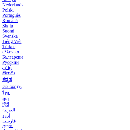
Nederlands
Polski
Português
Română
Shqip
Suomi
Svenska
Tiếng Việt
Türkçe
ελληνικά
Български
Русский
தமிழ்
తెలుగు
ಕನ್ನಡ
മലയാളം
ไทย
বাংলা
हिंदी
العربية
اردو
فارسی
עִברִית