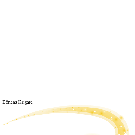
Bönens Krigare