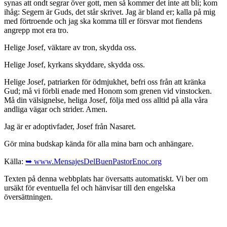
synas att ondt segrar över gott, men så kommer det inte att bli; kom
ihåg: Segern är Guds, det står skrivet. Jag är bland er; kalla på mig
med förtroende och jag ska komma till er försvar mot fiendens
angrepp mot era tro.
Helige Josef, väktare av tron, skydda oss.
Helige Josef, kyrkans skyddare, skydda oss.
Helige Josef, patriarken för ödmjukhet, befri oss från att kränka
Gud; må vi förbli enade med Honom som grenen vid vinstocken.
Må din välsignelse, heliga Josef, följa med oss alltid på alla våra
andliga vägar och strider. Amen.
Jag är er adoptivfader, Josef från Nasaret.
Gör mina budskap kända för alla mina barn och anhängare.
Källa:
➥ www.MensajesDelBuenPastorEnoc.org
Texten på denna webbplats har översatts automatiskt. Vi ber om
ursäkt för eventuella fel och hänvisar till den engelska
översättningen.