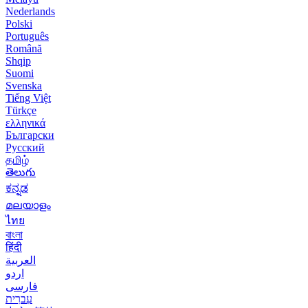
Nederlands
Polski
Português
Română
Shqip
Suomi
Svenska
Tiếng Việt
Türkçe
ελληνικά
Български
Русский
தமிழ்
తెలుగు
ಕನ್ನಡ
മലയാളം
ไทย
বাংলা
हिंदी
العربية
اردو
فارسی
עִברִית