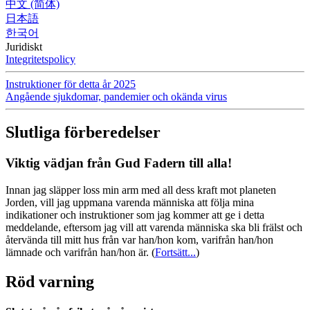
中文 (简体)
日本語
한국어
Juridiskt
Integritetspolicy
Instruktioner för detta år 2025
Angående sjukdomar, pandemier och okända virus
Slutliga förberedelser
Viktig vädjan från Gud Fadern till alla!
Innan jag släpper loss min arm med all dess kraft mot planeten
Jorden, vill jag uppmana varenda människa att följa mina
indikationer och instruktioner som jag kommer att ge i detta
meddelande, eftersom jag vill att varenda människa ska bli frälst och
återvända till mitt hus från var han/hon kom, varifrån han/hon
lämnade och varifrån han/hon är.
(
Fortsätt...
)
Röd varning