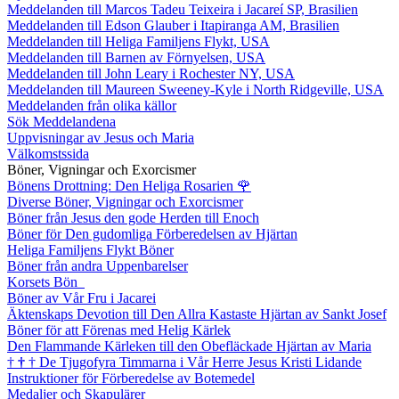
Meddelanden till Marcos Tadeu Teixeira i Jacareí SP, Brasilien
Meddelanden till Edson Glauber i Itapiranga AM, Brasilien
Meddelanden till Heliga Familjens Flykt, USA
Meddelanden till Barnen av Förnyelsen, USA
Meddelanden till John Leary i Rochester NY, USA
Meddelanden till Maureen Sweeney-Kyle i North Ridgeville, USA
Meddelanden från olika källor
Sök Meddelandena
Uppvisningar av Jesus och Maria
Välkomstssida
Böner, Vigningar och Exorcismer
Bönens Drottning: Den Heliga Rosarien
🌹
Diverse Böner, Vigningar och Exorcismer
Böner från Jesus den gode Herden till Enoch
Böner för Den gudomliga Förberedelsen av Hjärtan
Heliga Familjens Flykt Böner
Böner från andra Uppenbarelser
Korsets Bön
Böner av Vår Fru i Jacarei
Äktenskaps Devotion till Den Allra Kastaste Hjärtan av Sankt Josef
Böner för att Förenas med Helig Kärlek
Den Flammande Kärleken till den Obefläckade Hjärtan av Maria
†
†
†
De Tjugofyra Timmarna i Vår Herre Jesus Kristi Lidande
Instruktioner för Förberedelse av Botemedel
Medaljer och Skapulärer