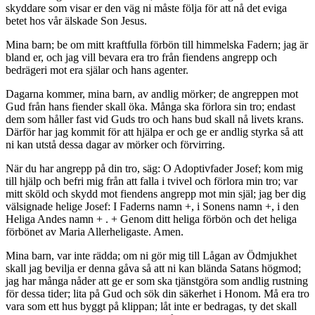
skyddare som visar er den väg ni måste följa för att nå det eviga
betet hos vår älskade Son Jesus.
Mina barn; be om mitt kraftfulla förbön till himmelska Fadern; jag är
bland er, och jag vill bevara era tro från fiendens angrepp och
bedrägeri mot era själar och hans agenter.
Dagarna kommer, mina barn, av andlig mörker; de angreppen mot
Gud från hans fiender skall öka. Många ska förlora sin tro; endast
dem som håller fast vid Guds tro och hans bud skall nå livets krans.
Därför har jag kommit för att hjälpa er och ge er andlig styrka så att
ni kan utstå dessa dagar av mörker och förvirring.
När du har angrepp på din tro, säg: O Adoptivfader Josef; kom mig
till hjälp och befri mig från att falla i tvivel och förlora min tro; var
mitt sköld och skydd mot fiendens angrepp mot min själ; jag ber dig
välsignade helige Josef: I Faderns namn +, i Sonens namn +, i den
Heliga Andes namn + . + Genom ditt heliga förbön och det heliga
förbönet av Maria Allerheligaste. Amen.
Mina barn, var inte rädda; om ni gör mig till Lågan av Ödmjukhet
skall jag bevilja er denna gåva så att ni kan blända Satans högmod;
jag har många nåder att ge er som ska tjänstgöra som andlig rustning
för dessa tider; lita på Gud och sök din säkerhet i Honom. Må era tro
vara som ett hus byggt på klippan; låt inte er bedragas, ty det skall