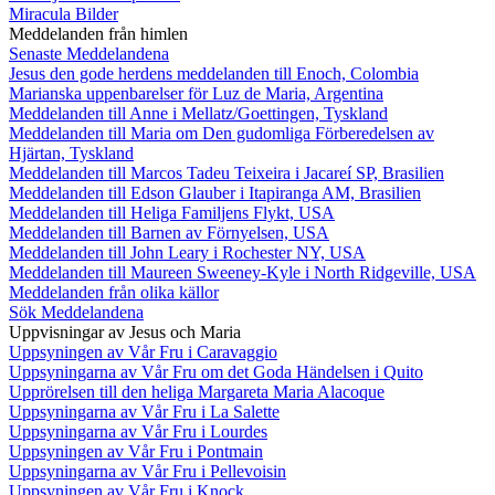
Miracula Bilder
Meddelanden från himlen
Senaste Meddelandena
Jesus den gode herdens meddelanden till Enoch, Colombia
Marianska uppenbarelser för Luz de Maria, Argentina
Meddelanden till Anne i Mellatz/Goettingen, Tyskland
Meddelanden till Maria om Den gudomliga Förberedelsen av
Hjärtan, Tyskland
Meddelanden till Marcos Tadeu Teixeira i Jacareí SP, Brasilien
Meddelanden till Edson Glauber i Itapiranga AM, Brasilien
Meddelanden till Heliga Familjens Flykt, USA
Meddelanden till Barnen av Förnyelsen, USA
Meddelanden till John Leary i Rochester NY, USA
Meddelanden till Maureen Sweeney-Kyle i North Ridgeville, USA
Meddelanden från olika källor
Sök Meddelandena
Uppvisningar av Jesus och Maria
Uppsyningen av Vår Fru i Caravaggio
Uppsyningarna av Vår Fru om det Goda Händelsen i Quito
Upprörelsen till den heliga Margareta Maria Alacoque
Uppsyningarna av Vår Fru i La Salette
Uppsyningarna av Vår Fru i Lourdes
Uppsyningen av Vår Fru i Pontmain
Uppsyningarna av Vår Fru i Pellevoisin
Uppsyningen av Vår Fru i Knock