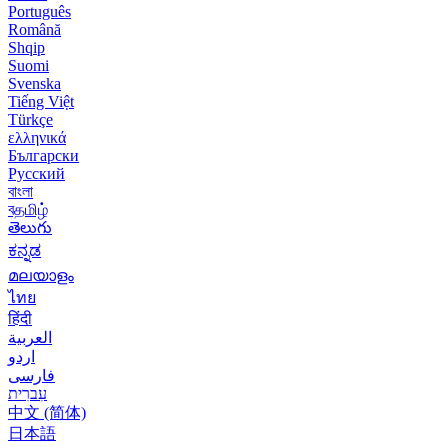
Português
Română
Shqip
Suomi
Svenska
Tiếng Việt
Türkçe
ελληνικά
Български
Русский
বাংলা
বதமிழ்
తెలుగు
ಕನ್ನಡ
മലയാളം
ไทย
हिंदी
العربية
اردو
فارسی
עִברִית
中文 (简体)
日本語