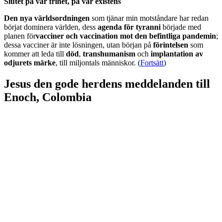
Slutet på vår frihet, på vår existens
Den nya världsordningen
som tjänar min motståndare har redan
börjat dominera världen, dess
agenda för tyranni
började med
planen för
vacciner och vaccination mot den befintliga pandemin
;
dessa vacciner är inte lösningen, utan början på
förintelsen
som
kommer att leda till
död
,
transhumanism
och
implantation av
odjurets märke
, till miljontals människor. (
Fortsätt
)
Jesus den gode herdens meddelanden till
Enoch, Colombia