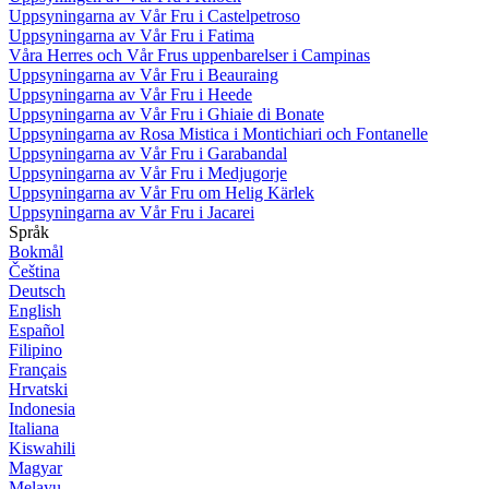
Uppsyningarna av Vår Fru i Castelpetroso
Uppsyningarna av Vår Fru i Fatima
Våra Herres och Vår Frus uppenbarelser i Campinas
Uppsyningarna av Vår Fru i Beauraing
Uppsyningarna av Vår Fru i Heede
Uppsyningarna av Vår Fru i Ghiaie di Bonate
Uppsyningarna av Rosa Mistica i Montichiari och Fontanelle
Uppsyningarna av Vår Fru i Garabandal
Uppsyningarna av Vår Fru i Medjugorje
Uppsyningarna av Vår Fru om Helig Kärlek
Uppsyningarna av Vår Fru i Jacarei
Språk
Bokmål
Čeština
Deutsch
English
Español
Filipino
Français
Hrvatski
Indonesia
Italiana
Kiswahili
Magyar
Melayu