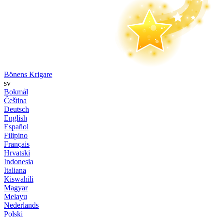
Bönens Krigare
sv
Bokmål
Čeština
Deutsch
English
Español
Filipino
Français
Hrvatski
Indonesia
Italiana
Kiswahili
Magyar
Melayu
Nederlands
Polski