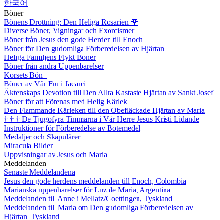
한국어
Böner
Bönens Drottning: Den Heliga Rosarien
🌹
Diverse Böner, Vigningar och Exorcismer
Böner från Jesus den gode Herden till Enoch
Böner för Den gudomliga Förberedelsen av Hjärtan
Heliga Familjens Flykt Böner
Böner från andra Uppenbarelser
Korsets Bön
Böner av Vår Fru i Jacarei
Äktenskaps Devotion till Den Allra Kastaste Hjärtan av Sankt Josef
Böner för att Förenas med Helig Kärlek
Den Flammande Kärleken till den Obefläckade Hjärtan av Maria
†
†
†
De Tjugofyra Timmarna i Vår Herre Jesus Kristi Lidande
Instruktioner för Förberedelse av Botemedel
Medaljer och Skapulärer
Miracula Bilder
Uppvisningar av Jesus och Maria
Meddelanden
Senaste Meddelandena
Jesus den gode herdens meddelanden till Enoch, Colombia
Marianska uppenbarelser för Luz de Maria, Argentina
Meddelanden till Anne i Mellatz/Goettingen, Tyskland
Meddelanden till Maria om Den gudomliga Förberedelsen av
Hjärtan, Tyskland