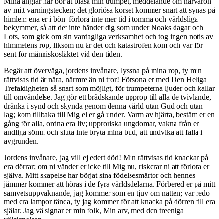
Mina änglar har börjat blåsa min trumpet, meddelande om närvaron
av mitt varningstecken; det gloriösa korset kommer snart att synas på
himlen; ena er i bön, förlora inte mer tid i tomma och världsliga
bekymmer, så att det inte händer dig som under Noaks dagar och
Lots, som gick om sin vardagliga verksamhet och tog ingen notis av
himmelens rop, liksom nu är det och katastrofen kom och var för
sent för människosläktet vid den tiden.
Begär att överväga, jordens invånare, lyssna på mina rop, ty min
rättvisas tid är nära, närmre än ni tror! Försona er med Den Heliga
Trefaldigheten så snart som möjligt, för trumpeterna ljuder och kallar
till omvändelse. Jag gör ett brådskande upprop till alla de tvivlande,
dränka i synd och skynda genom denna värld utan Gud och utan
lag; kom tillbaka till Mig eller gå under. Varm av hjärta, bestäm er en
gång för alla, ordna era liv; upproriska ungdomar, vakna från er
andliga sömn och sluta inte bryta mina bud, att undvika att falla i
avgrunden.
Jordens invånare, jag vill ej edert död! Min rättvisas tid knackar på
era dörrar; om ni vänder er icke till Mig nu, riskerar ni att förlora er
själva. Mitt skapelse har börjat sina födelsesmärtor och hennes
jämmer kommer att höras i de fyra världsdelarna. Förbered er på mitt
samvetsuppvaknande, jag kommer som en tjuv om natten; var redo
med era lampor tända, ty jag kommer för att knacka på dörren till era
själar. Jag välsignar er min folk, Min arv, med den treeniga