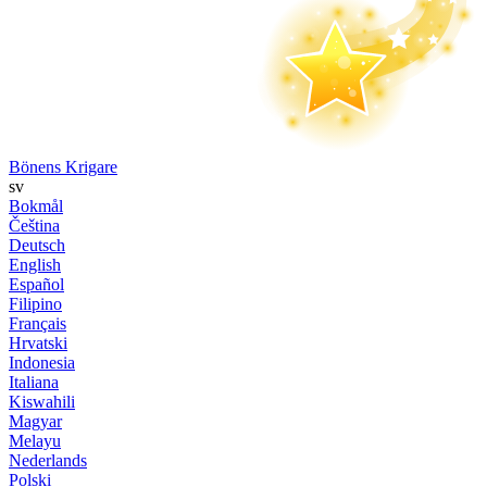
Bönens Krigare
sv
Bokmål
Čeština
Deutsch
English
Español
Filipino
Français
Hrvatski
Indonesia
Italiana
Kiswahili
Magyar
Melayu
Nederlands
Polski