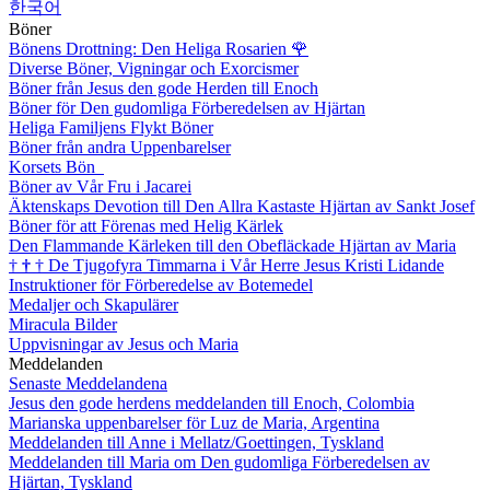
한국어
Böner
Bönens Drottning: Den Heliga Rosarien
🌹
Diverse Böner, Vigningar och Exorcismer
Böner från Jesus den gode Herden till Enoch
Böner för Den gudomliga Förberedelsen av Hjärtan
Heliga Familjens Flykt Böner
Böner från andra Uppenbarelser
Korsets Bön
Böner av Vår Fru i Jacarei
Äktenskaps Devotion till Den Allra Kastaste Hjärtan av Sankt Josef
Böner för att Förenas med Helig Kärlek
Den Flammande Kärleken till den Obefläckade Hjärtan av Maria
†
†
†
De Tjugofyra Timmarna i Vår Herre Jesus Kristi Lidande
Instruktioner för Förberedelse av Botemedel
Medaljer och Skapulärer
Miracula Bilder
Uppvisningar av Jesus och Maria
Meddelanden
Senaste Meddelandena
Jesus den gode herdens meddelanden till Enoch, Colombia
Marianska uppenbarelser för Luz de Maria, Argentina
Meddelanden till Anne i Mellatz/Goettingen, Tyskland
Meddelanden till Maria om Den gudomliga Förberedelsen av
Hjärtan, Tyskland