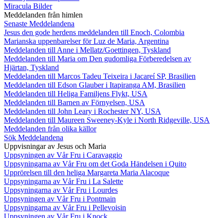
Miracula Bilder
Meddelanden från himlen
Senaste Meddelandena
Jesus den gode herdens meddelanden till Enoch, Colombia
Marianska uppenbarelser för Luz de Maria, Argentina
Meddelanden till Anne i Mellatz/Goettingen, Tyskland
Meddelanden till Maria om Den gudomliga Förberedelsen av
Hjärtan, Tyskland
Meddelanden till Marcos Tadeu Teixeira i Jacareí SP, Brasilien
Meddelanden till Edson Glauber i Itapiranga AM, Brasilien
Meddelanden till Heliga Familjens Flykt, USA
Meddelanden till Barnen av Förnyelsen, USA
Meddelanden till John Leary i Rochester NY, USA
Meddelanden till Maureen Sweeney-Kyle i North Ridgeville, USA
Meddelanden från olika källor
Sök Meddelandena
Uppvisningar av Jesus och Maria
Uppsyningen av Vår Fru i Caravaggio
Uppsyningarna av Vår Fru om det Goda Händelsen i Quito
Upprörelsen till den heliga Margareta Maria Alacoque
Uppsyningarna av Vår Fru i La Salette
Uppsyningarna av Vår Fru i Lourdes
Uppsyningen av Vår Fru i Pontmain
Uppsyningarna av Vår Fru i Pellevoisin
Uppsyningen av Vår Fru i Knock