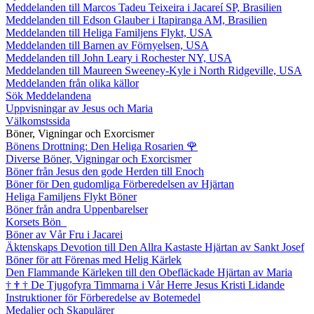
Meddelanden till Marcos Tadeu Teixeira i Jacareí SP, Brasilien
Meddelanden till Edson Glauber i Itapiranga AM, Brasilien
Meddelanden till Heliga Familjens Flykt, USA
Meddelanden till Barnen av Förnyelsen, USA
Meddelanden till John Leary i Rochester NY, USA
Meddelanden till Maureen Sweeney-Kyle i North Ridgeville, USA
Meddelanden från olika källor
Sök Meddelandena
Uppvisningar av Jesus och Maria
Välkomstssida
Böner, Vigningar och Exorcismer
Bönens Drottning: Den Heliga Rosarien
🌹
Diverse Böner, Vigningar och Exorcismer
Böner från Jesus den gode Herden till Enoch
Böner för Den gudomliga Förberedelsen av Hjärtan
Heliga Familjens Flykt Böner
Böner från andra Uppenbarelser
Korsets Bön
Böner av Vår Fru i Jacarei
Äktenskaps Devotion till Den Allra Kastaste Hjärtan av Sankt Josef
Böner för att Förenas med Helig Kärlek
Den Flammande Kärleken till den Obefläckade Hjärtan av Maria
†
†
†
De Tjugofyra Timmarna i Vår Herre Jesus Kristi Lidande
Instruktioner för Förberedelse av Botemedel
Medaljer och Skapulärer