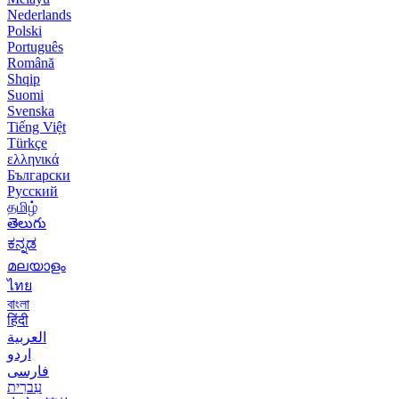
Nederlands
Polski
Português
Română
Shqip
Suomi
Svenska
Tiếng Việt
Türkçe
ελληνικά
Български
Русский
தமிழ்
తెలుగు
ಕನ್ನಡ
മലയാളം
ไทย
বাংলা
हिंदी
العربية
اردو
فارسی
עִברִית