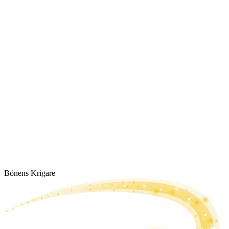
Bönens Krigare