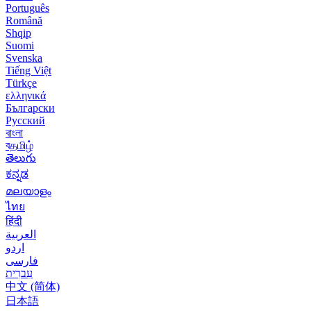
Português
Română
Shqip
Suomi
Svenska
Tiếng Việt
Türkçe
ελληνικά
Български
Русский
বাংলা
বதமிழ்
తెలుగు
ಕನ್ನಡ
മലയാളം
ไทย
हिंदी
العربية
اردو
فارسی
עִברִית
中文 (简体)
日本語