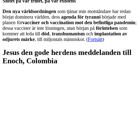
Slutet på vår frihet, på vår existens
Den nya världsordningen
som tjänar min motståndare har redan
börjat dominera världen, dess
agenda för tyranni
började med
planen för
vacciner och vaccination mot den befintliga pandemin
;
dessa vacciner är inte lösningen, utan början på
förintelsen
som
kommer att leda till
död
,
transhumanism
och
implantation av
odjurets märke
, till miljontals människor. (
Fortsätt
)
Jesus den gode herdens meddelanden till
Enoch, Colombia