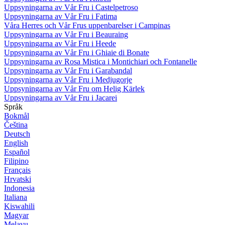
Uppsyningarna av Vår Fru i Castelpetroso
Uppsyningarna av Vår Fru i Fatima
Våra Herres och Vår Frus uppenbarelser i Campinas
Uppsyningarna av Vår Fru i Beauraing
Uppsyningarna av Vår Fru i Heede
Uppsyningarna av Vår Fru i Ghiaie di Bonate
Uppsyningarna av Rosa Mistica i Montichiari och Fontanelle
Uppsyningarna av Vår Fru i Garabandal
Uppsyningarna av Vår Fru i Medjugorje
Uppsyningarna av Vår Fru om Helig Kärlek
Uppsyningarna av Vår Fru i Jacarei
Språk
Bokmål
Čeština
Deutsch
English
Español
Filipino
Français
Hrvatski
Indonesia
Italiana
Kiswahili
Magyar
Melayu