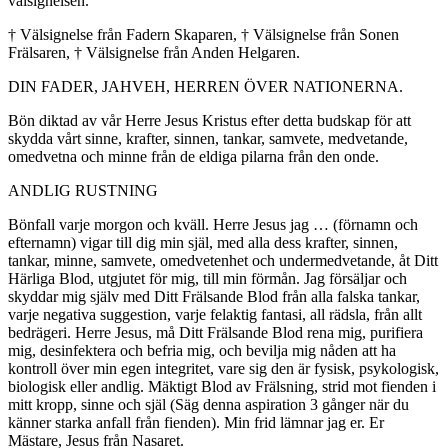
välsignelsen.
† Välsignelse från Fadern Skaparen, † Välsignelse från Sonen
Frälsaren, † Välsignelse från Anden Helgaren.
DIN FADER, JAHVEH, HERREN ÖVER NATIONERNA.
Bön diktad av vår Herre Jesus Kristus efter detta budskap för att
skydda vårt sinne, krafter, sinnen, tankar, samvete, medvetande,
omedvetna och minne från de eldiga pilarna från den onde.
ANDLIG RUSTNING
Bönfall varje morgon och kväll. Herre Jesus jag … (förnamn och
efternamn) vigar till dig min själ, med alla dess krafter, sinnen,
tankar, minne, samvete, omedvetenhet och undermedvetande, åt Ditt
Härliga Blod, utgjutet för mig, till min förmån. Jag försäljar och
skyddar mig själv med Ditt Frälsande Blod från alla falska tankar,
varje negativa suggestion, varje felaktig fantasi, all rädsla, från allt
bedrägeri. Herre Jesus, må Ditt Frälsande Blod rena mig, purifiera
mig, desinfektera och befria mig, och bevilja mig nåden att ha
kontroll över min egen integritet, vare sig den är fysisk, psykologisk,
biologisk eller andlig. Mäktigt Blod av Frälsning, strid mot fienden i
mitt kropp, sinne och själ (Säg denna aspiration 3 gånger när du
känner starka anfall från fienden). Min frid lämnar jag er. Er
Mästare, Jesus från Nasaret.