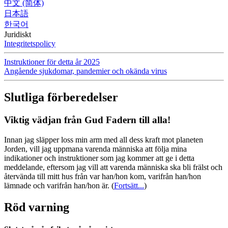
中文 (简体)
日本語
한국어
Juridiskt
Integritetspolicy
Instruktioner för detta år 2025
Angående sjukdomar, pandemier och okända virus
Slutliga förberedelser
Viktig vädjan från Gud Fadern till alla!
Innan jag släpper loss min arm med all dess kraft mot planeten
Jorden, vill jag uppmana varenda människa att följa mina
indikationer och instruktioner som jag kommer att ge i detta
meddelande, eftersom jag vill att varenda människa ska bli frälst och
återvända till mitt hus från var han/hon kom, varifrån han/hon
lämnade och varifrån han/hon är.
(
Fortsätt...
)
Röd varning