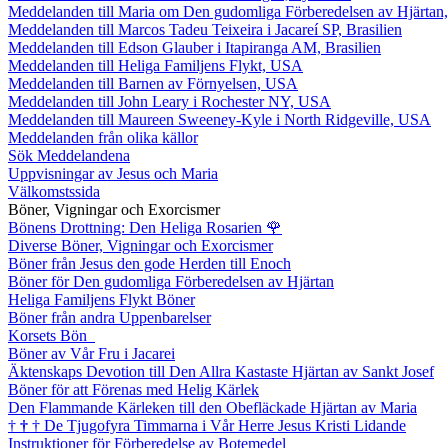
Meddelanden till Maria om Den gudomliga Förberedelsen av Hjärtan
Meddelanden till Marcos Tadeu Teixeira i Jacareí SP, Brasilien
Meddelanden till Edson Glauber i Itapiranga AM, Brasilien
Meddelanden till Heliga Familjens Flykt, USA
Meddelanden till Barnen av Förnyelsen, USA
Meddelanden till John Leary i Rochester NY, USA
Meddelanden till Maureen Sweeney-Kyle i North Ridgeville, USA
Meddelanden från olika källor
Sök Meddelandena
Uppvisningar av Jesus och Maria
Välkomstssida
Böner, Vigningar och Exorcismer
Bönens Drottning: Den Heliga Rosarien
🌹
Diverse Böner, Vigningar och Exorcismer
Böner från Jesus den gode Herden till Enoch
Böner för Den gudomliga Förberedelsen av Hjärtan
Heliga Familjens Flykt Böner
Böner från andra Uppenbarelser
Korsets Bön
Böner av Vår Fru i Jacarei
Äktenskaps Devotion till Den Allra Kastaste Hjärtan av Sankt Josef
Böner för att Förenas med Helig Kärlek
Den Flammande Kärleken till den Obefläckade Hjärtan av Maria
†
†
†
De Tjugofyra Timmarna i Vår Herre Jesus Kristi Lidande
Instruktioner för Förberedelse av Botemedel