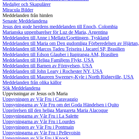
Medaljer och Skapulärer
Miracula Bilder
Meddelanden från himlen
Senaste Meddelandena
Jesus den gode herdens meddelanden till Enoch, Colombia
Marianska uppenbarelser för Luz de Maria, Argentina
Meddelanden till Anne i Mellatz/Goettingen, Tyskland
Meddelanden till Maria om Den gudomliga Förberedelsen av Hjärtan
Meddelanden till Marcos Tadeu Teixeira i Jacareí SP, Brasilien
Meddelanden till Edson Glauber i Itapiranga AM, Brasilien
Meddelanden till Heliga Familjens Flykt, USA
Meddelanden till Barnen av Förnyelsen, USA
Meddelanden till John Leary i Rochester NY, USA
Meddelanden till Maureen Sweeney-Kyle i North Ridgeville, USA
Meddelanden från olika källor
Sök Meddelandena
Uppvisningar av Jesus och Maria
Uppsyningen av Vår Fru i Caravaggio
Uppsyningarna av Vår Fru om det Goda Händelsen i Quito
Upprörelsen till den heliga Margareta Maria Alacoque
Uppsyningarna av Vår Fru i La Salette
Uppsyningarna av Vår Fru i Lourdes
Uppsyningen av Vår Fru i Pontmain
Uppsyningarna av Vår Fru i Pellevoisin
Uppsyningen av Vår Fru i Knock