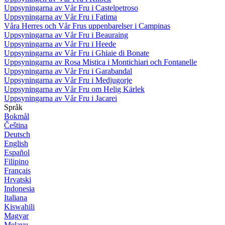
Uppsyningarna av Vår Fru i Castelpetroso
Uppsyningarna av Vår Fru i Fatima
Våra Herres och Vår Frus uppenbarelser i Campinas
Uppsyningarna av Vår Fru i Beauraing
Uppsyningarna av Vår Fru i Heede
Uppsyningarna av Vår Fru i Ghiaie di Bonate
Uppsyningarna av Rosa Mistica i Montichiari och Fontanelle
Uppsyningarna av Vår Fru i Garabandal
Uppsyningarna av Vår Fru i Medjugorje
Uppsyningarna av Vår Fru om Helig Kärlek
Uppsyningarna av Vår Fru i Jacarei
Språk
Bokmål
Čeština
Deutsch
English
Español
Filipino
Français
Hrvatski
Indonesia
Italiana
Kiswahili
Magyar
Melayu