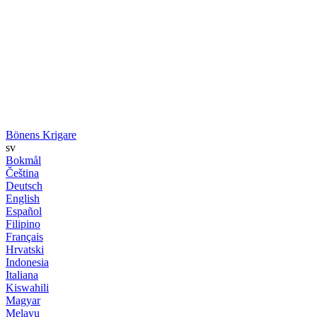
Bönens Krigare
sv
Bokmål
Čeština
Deutsch
English
Español
Filipino
Français
Hrvatski
Indonesia
Italiana
Kiswahili
Magyar
Melayu