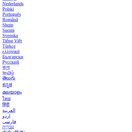
Nederlands
Polski
Português
Română
Shqip
Suomi
Svenska
Tiếng Việt
Türkçe
ελληνικά
Български
Русский
বাংলা
বதமிழ்
తెలుగు
ಕನ್ನಡ
മലയാളം
ไทย
हिंदी
العربية
اردو
فارسی
עִברִית