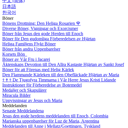
中文 (简体)
日本語
한국어
Böner
Bönens Drottning: Den Heliga Rosarien
🌹
Diverse Böner, Vigningar och Exorcismer
Böner från Jesus den gode Herden till Enoch
Böner för Den gudomliga Förberedelsen av Hjärtan
Heliga Familjens Flykt Böner
Böner från andra Uppenbarelser
Korsets Bön
Böner av Vår Fru i Jacarei
Äktenskaps Devotion till Den Allra Kastaste Hjärtan av Sankt Josef
Böner för att Förenas med Helig Kärlek
Den Flammande Kärleken till den Obefläckade Hjärtan av Maria
†
†
†
De Tjugofyra Timmarna i Vår Herre Jesus Kristi Lidande
Instruktioner för Förberedelse av Botemedel
Medaljer och Skapulärer
Miracula Bilder
Uppvisningar av Jesus och Maria
Meddelanden
Senaste Meddelandena
Jesus den gode herdens meddelanden till Enoch, Colombia
Marianska uppenbarelser för Luz de Maria, Argentina
Meddelanden till Anne i Mellatz/Goettingen, Tyskland