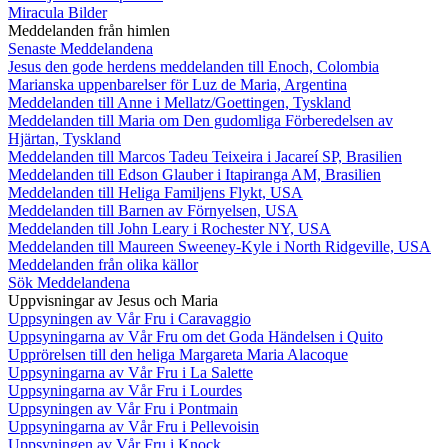
Miracula Bilder
Meddelanden från himlen
Senaste Meddelandena
Jesus den gode herdens meddelanden till Enoch, Colombia
Marianska uppenbarelser för Luz de Maria, Argentina
Meddelanden till Anne i Mellatz/Goettingen, Tyskland
Meddelanden till Maria om Den gudomliga Förberedelsen av
Hjärtan, Tyskland
Meddelanden till Marcos Tadeu Teixeira i Jacareí SP, Brasilien
Meddelanden till Edson Glauber i Itapiranga AM, Brasilien
Meddelanden till Heliga Familjens Flykt, USA
Meddelanden till Barnen av Förnyelsen, USA
Meddelanden till John Leary i Rochester NY, USA
Meddelanden till Maureen Sweeney-Kyle i North Ridgeville, USA
Meddelanden från olika källor
Sök Meddelandena
Uppvisningar av Jesus och Maria
Uppsyningen av Vår Fru i Caravaggio
Uppsyningarna av Vår Fru om det Goda Händelsen i Quito
Upprörelsen till den heliga Margareta Maria Alacoque
Uppsyningarna av Vår Fru i La Salette
Uppsyningarna av Vår Fru i Lourdes
Uppsyningen av Vår Fru i Pontmain
Uppsyningarna av Vår Fru i Pellevoisin
Uppsyningen av Vår Fru i Knock