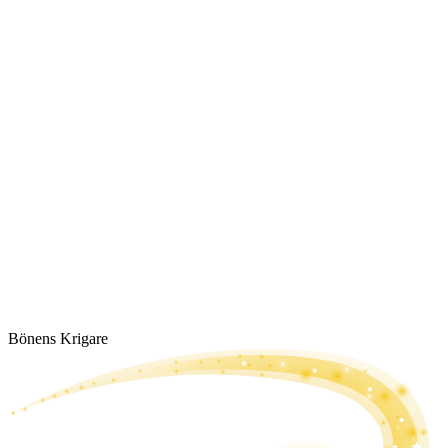
Bönens Krigare