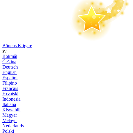
Bönens Krigare
sv
Bokmål
Čeština
Deutsch
English
Español
Filipino
Français
Hrvatski
Indonesia
Italiana
Kiswahili
Magyar
Melayu
Nederlands
Polski