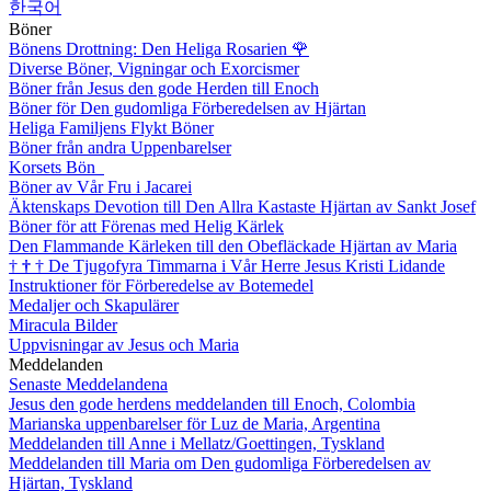
한국어
Böner
Bönens Drottning: Den Heliga Rosarien
🌹
Diverse Böner, Vigningar och Exorcismer
Böner från Jesus den gode Herden till Enoch
Böner för Den gudomliga Förberedelsen av Hjärtan
Heliga Familjens Flykt Böner
Böner från andra Uppenbarelser
Korsets Bön
Böner av Vår Fru i Jacarei
Äktenskaps Devotion till Den Allra Kastaste Hjärtan av Sankt Josef
Böner för att Förenas med Helig Kärlek
Den Flammande Kärleken till den Obefläckade Hjärtan av Maria
†
†
†
De Tjugofyra Timmarna i Vår Herre Jesus Kristi Lidande
Instruktioner för Förberedelse av Botemedel
Medaljer och Skapulärer
Miracula Bilder
Uppvisningar av Jesus och Maria
Meddelanden
Senaste Meddelandena
Jesus den gode herdens meddelanden till Enoch, Colombia
Marianska uppenbarelser för Luz de Maria, Argentina
Meddelanden till Anne i Mellatz/Goettingen, Tyskland
Meddelanden till Maria om Den gudomliga Förberedelsen av
Hjärtan, Tyskland