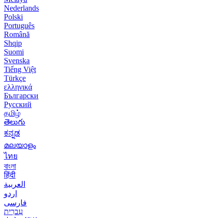
Nederlands
Polski
Português
Română
Shqip
Suomi
Svenska
Tiếng Việt
Türkçe
ελληνικά
Български
Русский
தமிழ்
తెలుగు
ಕನ್ನಡ
മലയാളം
ไทย
বাংলা
हिंदी
العربية
اردو
فارسی
עִברִית