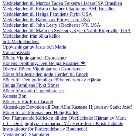
Meddelanden till Marcos Tadeu Teixeira i Jacareí SP, Brasilien
Meddelanden till Edson Glauber i Itapiranga AM, Brasilien
Meddelanden till Heliga Familjens Flykt, USA
Meddelanden till Barnen av Förnyelsen, USA
Meddelanden till John Leary i Rochester NY, USA
Meddelanden till Maureen Sweeney-Kyle i North Ridgeville, USA
Meddelanden från olika källor
Sök Meddelandena
Uppvisningar av Jesus och Maria
Välkomstssida
Böner, Vigningar och Exorcismer
Bönens Drottning: Den Heliga Rosarien
🌹
Diverse Böner, Vigningar och Exorcismer
Böner från Jesus den gode Herden till Enoch
Böner för Den gudomliga Förberedelsen av Hjärtan
Heliga Familjens Flykt Böner
Böner från andra Uppenbarelser
Korsets Bön
Böner av Vår Fru i Jacarei
Äktenskaps Devotion till Den Allra Kastaste Hjärtan av Sankt Josef
Böner för att Förenas med Helig Kärlek
Den Flammande Kärleken till den Obefläckade Hjärtan av Maria
†
†
†
De Tjugofyra Timmarna i Vår Herre Jesus Kristi Lidande
Instruktioner för Förberedelse av Botemedel
Medaljer och Skapulärer