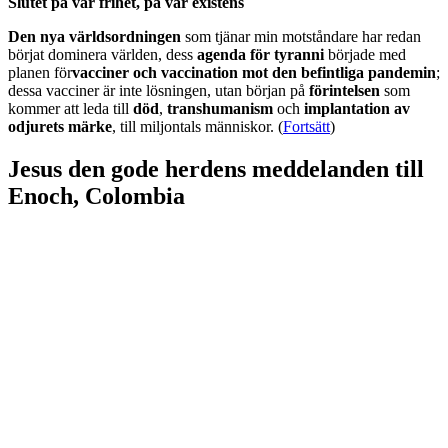
Slutet på vår frihet, på vår existens
Den nya världsordningen
som tjänar min motståndare har redan
börjat dominera världen, dess
agenda för tyranni
började med
planen för
vacciner och vaccination mot den befintliga pandemin
;
dessa vacciner är inte lösningen, utan början på
förintelsen
som
kommer att leda till
död
,
transhumanism
och
implantation av
odjurets märke
, till miljontals människor. (
Fortsätt
)
Jesus den gode herdens meddelanden till
Enoch, Colombia