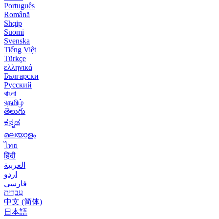
Português
Română
Shqip
Suomi
Svenska
Tiếng Việt
Türkçe
ελληνικά
Български
Русский
বাংলা
বதமிழ்
తెలుగు
ಕನ್ನಡ
മലയാളം
ไทย
हिंदी
العربية
اردو
فارسی
עִברִית
中文 (简体)
日本語