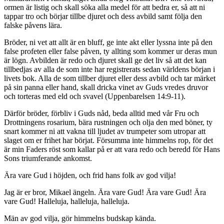
ormen är listig och skall söka alla medel för att bedra er, så att ni
tappar tro och börjar tillbe djuret och dess avbild samt följa den
falske påvens lära.
Bröder, ni vet att allt är en bluff, ge inte akt eller lyssna inte på den
false profeten eller false påven, ty allting som kommer ur deras mun
är lögn. Avbilden är redo och djuret skall ge det liv så att det kan
tillbedjas av alla de som inte har registrerats sedan världens början i
livets bok. Alla de som tillber djuret eller dess avbild och tar märket
på sin panna eller hand, skall dricka vinet av Guds vredes druvor
och torteras med eld och svavel (Uppenbarelsen 14:9-11).
Därför bröder, förbliv i Guds nåd, beda alltid med vår Fru och
Drottningens rosarium, bära rustningen och olja den med böner, ty
snart kommer ni att vakna till ljudet av trumpeter som utropar att
slaget om er frihet har börjat. Försumma inte himmelns rop, för det
är min Faders röst som kallar på er att vara redo och beredd för Hans
Sons triumferande ankomst.
Ära vare Gud i höjden, och frid hans folk av god vilja!
Jag är er bror, Mikael ängeln. Ära vare Gud! Ära vare Gud! Ära
vare Gud! Halleluja, halleluja, halleluja.
Män av god vilja, gör himmelns budskap kända.