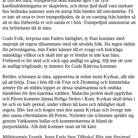
är mycket nära; trumpeterna skall kännas igen i de fyra
kardinalriktningarna av skapelsen, och deras ljud skall vara starkare
hos hedniska nationer som ett anrop från himlen till omvändelse. Få
er inte att oroa er över trumpetljuden, de är en varning från himlen så
att ni ska förbereda er och samla er i bön. Trumpetljud annonserar att
era befrielsens tid är nära.
Guds Folk; lovprisa min Faders härlighet, ty Han kommer med
majestät att regera tillsammans med sitt utvalda folk. Ha ingen rädsla
för prövningarna, min Fader känner till er svaga och bräckliga
mänskliga villkor och skall inte ge er bördor ni inte kan bära.
Förbered er för strid och väck upp andligt en gång, följ inte de som
är andligt trögfotade, ty timmen för Guds Rättvisa kommer.
Bröder, schismen är nära, upprorerna är redan inom Kyrkan, allt står
på att börja. Enas i bön till vår Frue och Drottning och himmelska
arméer för att mildra loppet av dessa smärtsamma och ondska
händelser för den katolska världen. Malachis profeti skall uppfyllas
och Påven kommer lämna Heliga Stolen i Rom. Kyrkan skall delas i
tre och en halv period, under vilken tid kaos och ödslighet skall
regera. Bliv fast och trogen mot den sanna Kyrkan och överge inte
den sanna efterträdaren till Petrus. Nyheten om schismen sprider sig
genom Vatikanens hallar och kommentarerna är bland de
purpurklädda. Allt dolt kommer snart att bli känt.
Militärarmén Framåt, Inget Enda Steg Tillbaka! Bliv inte förvirrad,