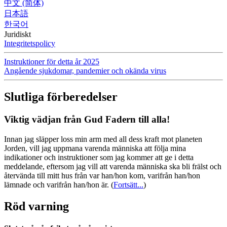
中文 (简体)
日本語
한국어
Juridiskt
Integritetspolicy
Instruktioner för detta år 2025
Angående sjukdomar, pandemier och okända virus
Slutliga förberedelser
Viktig vädjan från Gud Fadern till alla!
Innan jag släpper loss min arm med all dess kraft mot planeten
Jorden, vill jag uppmana varenda människa att följa mina
indikationer och instruktioner som jag kommer att ge i detta
meddelande, eftersom jag vill att varenda människa ska bli frälst och
återvända till mitt hus från var han/hon kom, varifrån han/hon
lämnade och varifrån han/hon är.
(
Fortsätt...
)
Röd varning