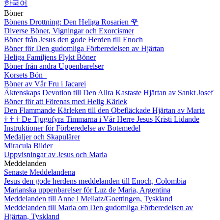
한국어
Böner
Bönens Drottning: Den Heliga Rosarien
🌹
Diverse Böner, Vigningar och Exorcismer
Böner från Jesus den gode Herden till Enoch
Böner för Den gudomliga Förberedelsen av Hjärtan
Heliga Familjens Flykt Böner
Böner från andra Uppenbarelser
Korsets Bön
Böner av Vår Fru i Jacarei
Äktenskaps Devotion till Den Allra Kastaste Hjärtan av Sankt Josef
Böner för att Förenas med Helig Kärlek
Den Flammande Kärleken till den Obefläckade Hjärtan av Maria
†
†
†
De Tjugofyra Timmarna i Vår Herre Jesus Kristi Lidande
Instruktioner för Förberedelse av Botemedel
Medaljer och Skapulärer
Miracula Bilder
Uppvisningar av Jesus och Maria
Meddelanden
Senaste Meddelandena
Jesus den gode herdens meddelanden till Enoch, Colombia
Marianska uppenbarelser för Luz de Maria, Argentina
Meddelanden till Anne i Mellatz/Goettingen, Tyskland
Meddelanden till Maria om Den gudomliga Förberedelsen av
Hjärtan, Tyskland