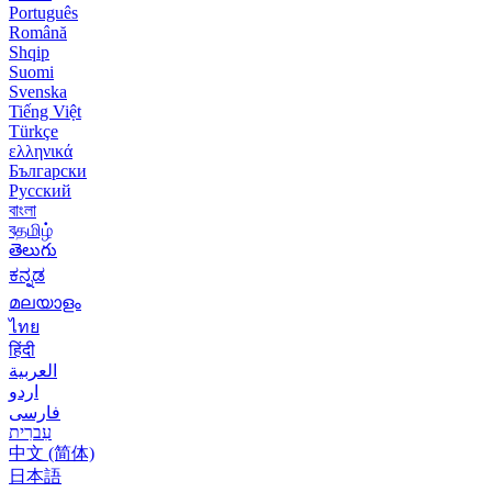
Português
Română
Shqip
Suomi
Svenska
Tiếng Việt
Türkçe
ελληνικά
Български
Русский
বাংলা
বதமிழ்
తెలుగు
ಕನ್ನಡ
മലയാളം
ไทย
हिंदी
العربية
اردو
فارسی
עִברִית
中文 (简体)
日本語