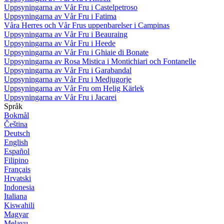
Uppsyningarna av Vår Fru i Castelpetroso
Uppsyningarna av Vår Fru i Fatima
Våra Herres och Vår Frus uppenbarelser i Campinas
Uppsyningarna av Vår Fru i Beauraing
Uppsyningarna av Vår Fru i Heede
Uppsyningarna av Vår Fru i Ghiaie di Bonate
Uppsyningarna av Rosa Mistica i Montichiari och Fontanelle
Uppsyningarna av Vår Fru i Garabandal
Uppsyningarna av Vår Fru i Medjugorje
Uppsyningarna av Vår Fru om Helig Kärlek
Uppsyningarna av Vår Fru i Jacarei
Språk
Bokmål
Čeština
Deutsch
English
Español
Filipino
Français
Hrvatski
Indonesia
Italiana
Kiswahili
Magyar
Melayu