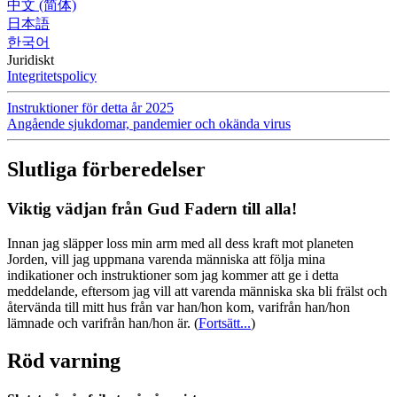
中文 (简体)
日本語
한국어
Juridiskt
Integritetspolicy
Instruktioner för detta år 2025
Angående sjukdomar, pandemier och okända virus
Slutliga förberedelser
Viktig vädjan från Gud Fadern till alla!
Innan jag släpper loss min arm med all dess kraft mot planeten
Jorden, vill jag uppmana varenda människa att följa mina
indikationer och instruktioner som jag kommer att ge i detta
meddelande, eftersom jag vill att varenda människa ska bli frälst och
återvända till mitt hus från var han/hon kom, varifrån han/hon
lämnade och varifrån han/hon är.
(
Fortsätt...
)
Röd varning