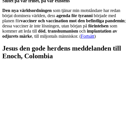
Slutet på vår frihet, på vår existens
Den nya världsordningen
som tjänar min motståndare har redan
börjat dominera världen, dess
agenda för tyranni
började med
planen för
vacciner och vaccination mot den befintliga pandemin
;
dessa vacciner är inte lösningen, utan början på
förintelsen
som
kommer att leda till
död
,
transhumanism
och
implantation av
odjurets märke
, till miljontals människor. (
Fortsätt
)
Jesus den gode herdens meddelanden till
Enoch, Colombia