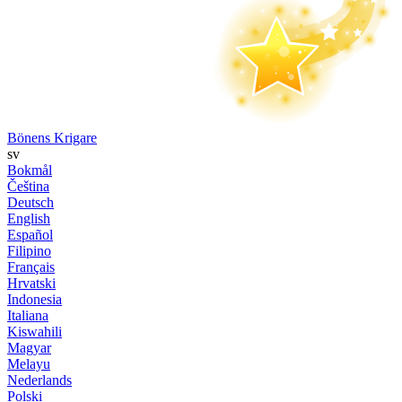
Bönens Krigare
sv
Bokmål
Čeština
Deutsch
English
Español
Filipino
Français
Hrvatski
Indonesia
Italiana
Kiswahili
Magyar
Melayu
Nederlands
Polski