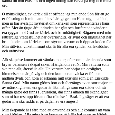
känna till mitt existens och ingen dödlig kan tvivla på mig och mina
ord.
O mänsklighet, av kärlek till er offrade jag min ende Son för att ge
er frälsning och mitt namn blev härligt genom Hans utgjutna blod,
men ni har avslagit mysteriet om kärleken som representeras i hans
offer. Mer än tjugo århundraden har gått och fortfarande vänder ni
era ryggar mot Gud av kärlek och barmhärtighet! Bägaren med min
rättfärdiga vredesfullhet har överskridits, er synd och likgiltighet har
brutit koden om kärleken som styr universum och öppnat koden för
Min rättvisa, vilket ni snart ska få för alla era synder, kärlekslöshet
och orättvisor.
Allt skapelse kommer att vändas mot er, eftersom ni är de enda som
bryter balansen i skapat saker. Härigenom vet Ni Min rättvisa som
ska rena allt, återställa allt. Universum har börjat sin orolighet,
himmelselden är på väg och den kommer att väcka er från era
andliga dvala och göra er erkänna mitt existens som Den Enskilde
Sanna Gud. Mitt namn glöms bort och förvrängs av en stor majoritet
av mänskligheten, era gudar är lika många som era städer och så
många gator det finns i Jerusalem, där finns altaren till skändighet
som ni har rest upp för att offra rökelse åt Baal. Jag säger er att era
gudar inte ska rädda er på dagen av era ångest!
Mitt skapande är i färd med att omvandlas och allt kommer att vara
som i början. Alla mina barn kommer att hålla balansen av kärlek