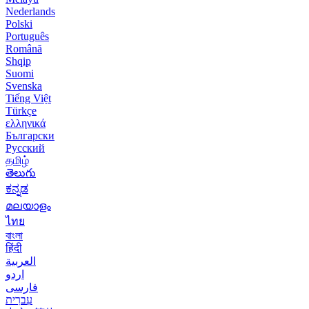
Nederlands
Polski
Português
Română
Shqip
Suomi
Svenska
Tiếng Việt
Türkçe
ελληνικά
Български
Русский
தமிழ்
తెలుగు
ಕನ್ನಡ
മലയാളം
ไทย
বাংলা
हिंदी
العربية
اردو
فارسی
עִברִית