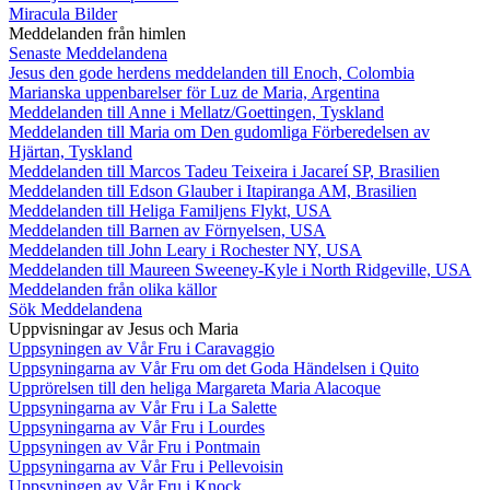
Miracula Bilder
Meddelanden från himlen
Senaste Meddelandena
Jesus den gode herdens meddelanden till Enoch, Colombia
Marianska uppenbarelser för Luz de Maria, Argentina
Meddelanden till Anne i Mellatz/Goettingen, Tyskland
Meddelanden till Maria om Den gudomliga Förberedelsen av
Hjärtan, Tyskland
Meddelanden till Marcos Tadeu Teixeira i Jacareí SP, Brasilien
Meddelanden till Edson Glauber i Itapiranga AM, Brasilien
Meddelanden till Heliga Familjens Flykt, USA
Meddelanden till Barnen av Förnyelsen, USA
Meddelanden till John Leary i Rochester NY, USA
Meddelanden till Maureen Sweeney-Kyle i North Ridgeville, USA
Meddelanden från olika källor
Sök Meddelandena
Uppvisningar av Jesus och Maria
Uppsyningen av Vår Fru i Caravaggio
Uppsyningarna av Vår Fru om det Goda Händelsen i Quito
Upprörelsen till den heliga Margareta Maria Alacoque
Uppsyningarna av Vår Fru i La Salette
Uppsyningarna av Vår Fru i Lourdes
Uppsyningen av Vår Fru i Pontmain
Uppsyningarna av Vår Fru i Pellevoisin
Uppsyningen av Vår Fru i Knock