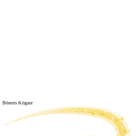
Bönens Krigare