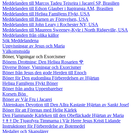
Meddelanden till Marcos Tadeu Teixeira i Jacareí SP, Brasilien
Meddelanden till Edson Glauber i Itapiranga AM, Brasilien
Meddelanden till Heliga Familjens Flykt, USA
Meddelanden till Barnen av Förnyelsen, USA
Meddelanden till John Leary i Rochester NY, USA
Meddelanden till Maureen Sweeney-Kyle i North Ridgeville, USA
Meddelanden från olika källor
Sök Meddelandena
Uppvisningar av Jesus och Maria
Välkomstssida
Böner, Vigningar och Exorcismer
Bönens Drottning: Den Heliga Rosarien
🌹
Diverse Böner, Vigningar och Exorcismer
Böner från Jesus den gode Herden till Enoch
Böner för Den gudomliga Förberedelsen av Hjärtan
Heliga Familjens Flykt Böner
Böner från andra Uppenbarelser
Korsets Bön
Böner av Vår Fru i Jacarei
Äktenskaps Devotion till Den Allra Kastaste Hjärtan av Sankt Josef
Böner för att Förenas med Helig Kärlek
Den Flammande Kärleken till den Obefläckade Hjärtan av Maria
†
†
†
De Tjugofyra Timmarna i Vår Herre Jesus Kristi Lidande
Instruktioner för Förberedelse av Botemedel
Medaljer och Skapulärer