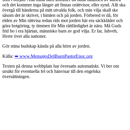
och det kommer inga längre att finnas orättvisor, eller synd. Allt ska
övergå till händerna på mitt utvalda folk, och min vilja skall ske
såsom det är skrivet, i himlen och på jorden. Förbered er då, för
elden av Min rättvisa redan rids mot jorden bär era säckkläder och
göra botgöring, ty timmen för Min rättfärdighet är nära. Må Guds
frid bo i era hjärtan, människo barn av god vilja. Er far, Jahveh,
Herre över alla nationer.
Gör mina budskap kända på alla hörn av jorden.
Källa:
➥ www.MensajesDelBuenPastorEnoc.org
Texten på denna webbplats har översatts automatiskt. Vi ber om
ursäkt för eventuella fel och hänvisar till den engelska
översättningen.