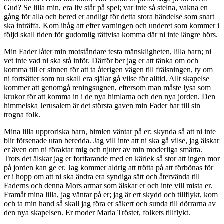
Gud? Se lilla min, era liv står på spel; var inte så stelna, vakna en
gång för alla och bered er andligt för detta stora händelse som snart
ska inträffa. Kom ihåg att efter varningen och underet som kommer i
följd skall tiden för gudomlig rättvisa komma där ni inte längre hörs.
Min Fader låter min motståndare testa mänskligheten, lilla barn; ni
vet inte vad ni ska stå inför. Därför ber jag er att tänka om och
komma till er sinnen för att ta återigen vägen till frälsningen, ty om
ni fortsätter som nu skall era själar gå vilse för alltid. Allt skapelse
kommer att genomgå reningsugnen, eftersom man måste lysa som
krukor för att komma in i de nya himlarna och den nya jorden. Den
himmelska Jerusalem är det största gaven min Fader har till sin
trogna folk.
Mina lilla upproriska barn, himlen väntar på er; skynda så att ni inte
blir försenade utan beredda. Jag vill inte att ni ska gå vilse, jag älskar
er även om ni föraktar mig och njuter av min moderliga smärta.
Trots det älskar jag er fortfarande med en kärlek så stor att ingen mor
på jorden kan ge er. Jag kommer aldrig att trötta på att förbönas för
er i hopp om att ni ska ändra era syndiga sätt och återvända till
Faderns och denna Mors armar som älskar er och inte vill mista er.
Framåt mina lilla, jag väntar på er; jag är ert skydd och tillflykt, kom
och ta min hand så skall jag föra er säkert och sunda till dörrarna av
den nya skapelsen. Er moder Maria Tröstet, folkets tillflykt.