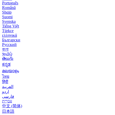
Português
Română
Shqip
Suomi
Svenska
Tiếng Việt
Türkçe
ελληνικά
Български
Русский
বাংলা
বதமிழ்
తెలుగు
ಕನ್ನಡ
മലയാളം
ไทย
हिंदी
العربية
اردو
فارسی
עִברִית
中文 (简体)
日本語