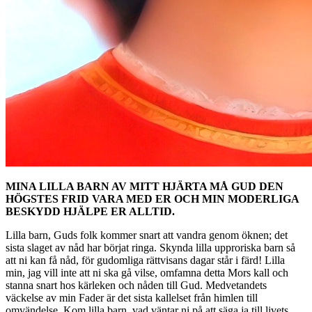
MINA LILLA BARN AV MITT HJÄRTA MÅ GUD DEN
HÖGSTES FRID VARA MED ER OCH MIN MODERLIGA
BESKYDD HJÄLPE ER ALLTID.
Lilla barn, Guds folk kommer snart att vandra genom öknen; det
sista slaget av nåd har börjat ringa. Skynda lilla upproriska barn så
att ni kan få nåd, för gudomliga rättvisans dagar står i färd! Lilla
min, jag vill inte att ni ska gå vilse, omfamna detta Mors kall och
stanna snart hos kärleken och nåden till Gud. Medvetandets
väckelse av min Fader är det sista kallelset från himlen till
omvändelse. Kom lilla barn, vad väntar ni på att säga ja till livets