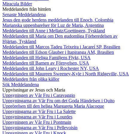
Miracula Bilder
Meddelanden från himlen
Senaste Meddelandena
Jesus den gode herdens meddelanden till Enoch, Colombia
Marianska uppenbarelser för Luz de Maria, Argentina
Meddelanden till Anne i Mellatz/Goettingen, Tyskland
Meddelanden till Maria om Den gudomliga Förberedelsen av
Hjärtan, Tyskland
Meddelanden till Marcos Tadeu Teixeira i Jacareí SP, Brasilien
Meddelanden till Edson Glauber i Itapiranga AM, Brasilien
Meddelanden till Heliga Familjens Flykt, USA
Meddelanden till Barnen av Förnyelsen, USA
Meddelanden till John Leary i Rochester NY, USA
Meddelanden till Maureen Sweeney-Kyle i North Ridgeville, USA
Meddelanden från olika källor
Sök Meddelandena
Uppvisningar av Jesus och Maria
Uppsyningen av Vår Fru i Caravaggio
Uppsyningarna av Vår Fru om det Goda Händelsen i Quito
Upprörelsen till den heliga Margareta Maria Alacoque
Uppsyningarna av Vår Fru i La Salette
Uppsyningarna av Vår Fru i Lourdes
Uppsyningen av Vår Fru i Pontmain
Uppsyningarna av Vår Fru i Pellevoisin
Uppsyningen av Vår Fru i Knock