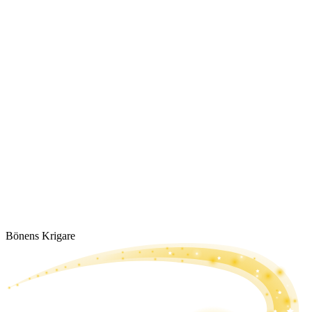
Bönens Krigare