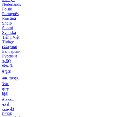
Nederlands
Polski
Português
Română
Shqip
Suomi
Svenska
Tiếng Việt
Türkçe
ελληνικά
Български
Русский
தமிழ்
తెలుగు
ಕನ್ನಡ
മലയാളം
ไทย
বাংলা
हिंदी
العربية
اردو
فارسی
עִברִית