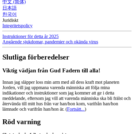
中文 (简体)
日本語
한국어
Juridiskt
Integritetspolicy
Instruktioner för detta år 2025
Angående sjukdomar, pandemier och okända virus
Slutliga förberedelser
Viktig vädjan från Gud Fadern till alla!
Innan jag släpper loss min arm med all dess kraft mot planeten
Jorden, vill jag uppmana varenda människa att följa mina
indikationer och instruktioner som jag kommer att ge i detta
meddelande, eftersom jag vill att varenda människa ska bli frälst och
återvända till mitt hus från var han/hon kom, varifrån han/hon
lämnade och varifrån han/hon är.
(
Fortsätt...
)
Röd varning