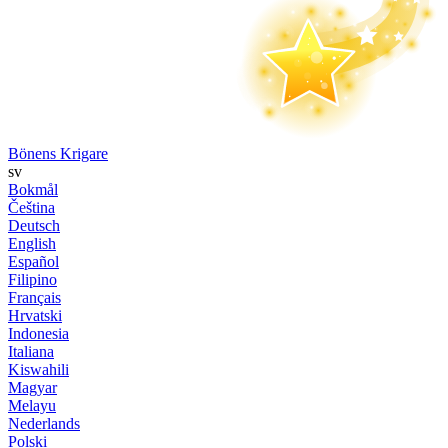
Bönens Krigare
sv
Bokmål
Čeština
Deutsch
English
Español
Filipino
Français
Hrvatski
Indonesia
Italiana
Kiswahili
Magyar
Melayu
Nederlands
Polski