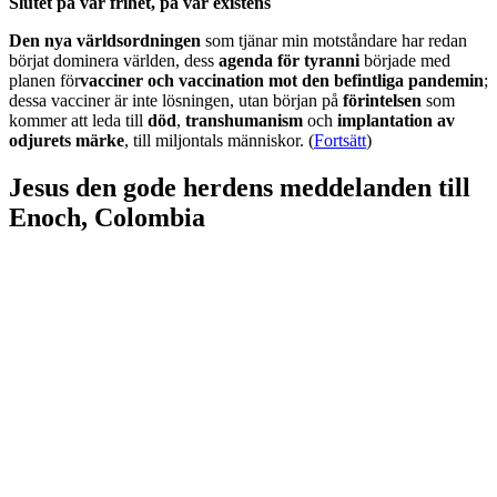
Slutet på vår frihet, på vår existens
Den nya världsordningen
som tjänar min motståndare har redan
börjat dominera världen, dess
agenda för tyranni
började med
planen för
vacciner och vaccination mot den befintliga pandemin
;
dessa vacciner är inte lösningen, utan början på
förintelsen
som
kommer att leda till
död
,
transhumanism
och
implantation av
odjurets märke
, till miljontals människor. (
Fortsätt
)
Jesus den gode herdens meddelanden till
Enoch, Colombia