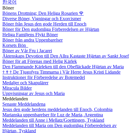
한국어
Böner
Bönens Drottning: Den Heliga Rosarien
🌹
Diverse Böner, Vigningar och Exorcismer
Böner från Jesus den gode Herden till Enoch
Böner för Den gudomliga Förberedelsen av Hjärtan
Heliga Familjens Flykt Böner
Böner från andra Uppenbarelser
Korsets Bön
Böner av Vår Fru i Jacarei
Äktenskaps Devotion till Den Allra Kastaste Hjärtan av Sankt Josef
Böner för att Förenas med Helig Kärlek
Den Flammande Kärleken till den Obefläckade Hjärtan av Maria
†
†
†
De Tjugofyra Timmarna i Vår Herre Jesus Kristi Lidande
Instruktioner för Förberedelse av Botemedel
Medaljer och Skapulärer
Miracula Bilder
Uppvisningar av Jesus och Maria
Meddelanden
Senaste Meddelandena
Jesus den gode herdens meddelanden till Enoch, Colombia
Marianska uppenbarelser för Luz de Maria, Argentina
Meddelanden till Anne i Mellatz/Goettingen, Tyskland
Meddelanden till Maria om Den gudomliga Förberedelsen av
Hjärtan, Tyskland