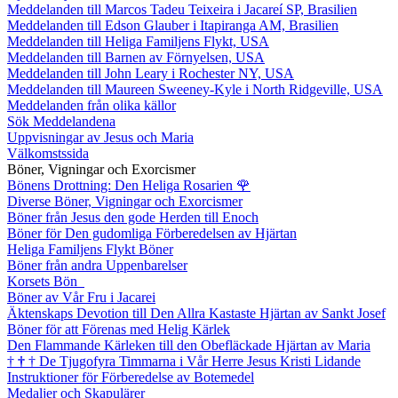
Meddelanden till Marcos Tadeu Teixeira i Jacareí SP, Brasilien
Meddelanden till Edson Glauber i Itapiranga AM, Brasilien
Meddelanden till Heliga Familjens Flykt, USA
Meddelanden till Barnen av Förnyelsen, USA
Meddelanden till John Leary i Rochester NY, USA
Meddelanden till Maureen Sweeney-Kyle i North Ridgeville, USA
Meddelanden från olika källor
Sök Meddelandena
Uppvisningar av Jesus och Maria
Välkomstssida
Böner, Vigningar och Exorcismer
Bönens Drottning: Den Heliga Rosarien
🌹
Diverse Böner, Vigningar och Exorcismer
Böner från Jesus den gode Herden till Enoch
Böner för Den gudomliga Förberedelsen av Hjärtan
Heliga Familjens Flykt Böner
Böner från andra Uppenbarelser
Korsets Bön
Böner av Vår Fru i Jacarei
Äktenskaps Devotion till Den Allra Kastaste Hjärtan av Sankt Josef
Böner för att Förenas med Helig Kärlek
Den Flammande Kärleken till den Obefläckade Hjärtan av Maria
†
†
†
De Tjugofyra Timmarna i Vår Herre Jesus Kristi Lidande
Instruktioner för Förberedelse av Botemedel
Medaljer och Skapulärer