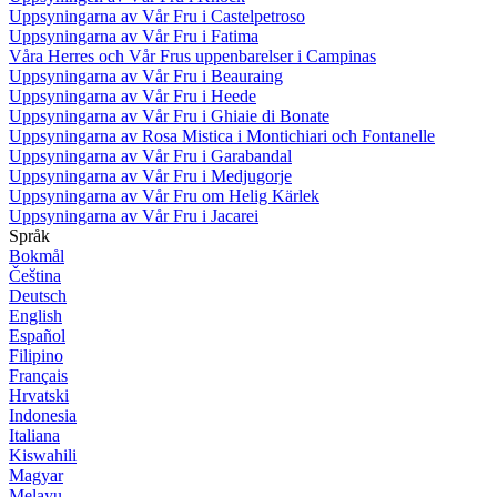
Uppsyningarna av Vår Fru i Castelpetroso
Uppsyningarna av Vår Fru i Fatima
Våra Herres och Vår Frus uppenbarelser i Campinas
Uppsyningarna av Vår Fru i Beauraing
Uppsyningarna av Vår Fru i Heede
Uppsyningarna av Vår Fru i Ghiaie di Bonate
Uppsyningarna av Rosa Mistica i Montichiari och Fontanelle
Uppsyningarna av Vår Fru i Garabandal
Uppsyningarna av Vår Fru i Medjugorje
Uppsyningarna av Vår Fru om Helig Kärlek
Uppsyningarna av Vår Fru i Jacarei
Språk
Bokmål
Čeština
Deutsch
English
Español
Filipino
Français
Hrvatski
Indonesia
Italiana
Kiswahili
Magyar
Melayu