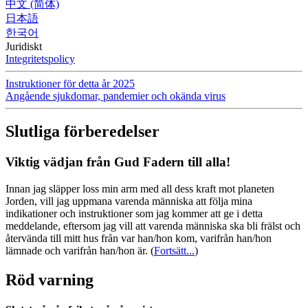
中文 (简体)
日本語
한국어
Juridiskt
Integritetspolicy
Instruktioner för detta år 2025
Angående sjukdomar, pandemier och okända virus
Slutliga förberedelser
Viktig vädjan från Gud Fadern till alla!
Innan jag släpper loss min arm med all dess kraft mot planeten
Jorden, vill jag uppmana varenda människa att följa mina
indikationer och instruktioner som jag kommer att ge i detta
meddelande, eftersom jag vill att varenda människa ska bli frälst och
återvända till mitt hus från var han/hon kom, varifrån han/hon
lämnade och varifrån han/hon är.
(
Fortsätt...
)
Röd varning