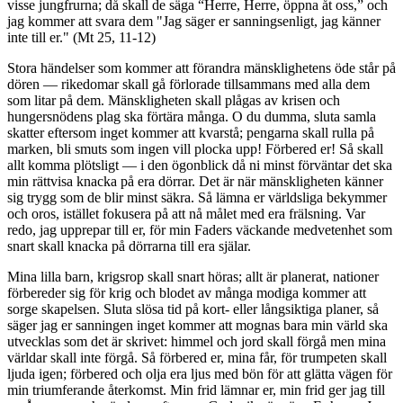
visse jungfrurna; då skall de säga “Herre, Herre, öppna åt oss,” och
jag kommer att svara dem "Jag säger er sanningsenligt, jag känner
inte till er." (Mt 25, 11-12)
Stora händelser som kommer att förandra mänsklighetens öde står på
dören — rikedomar skall gå förlorade tillsammans med alla dem
som litar på dem. Mänskligheten skall plågas av krisen och
hungersnödens plag ska förtära många. O du dumma, sluta samla
skatter eftersom inget kommer att kvarstå; pengarna skall rulla på
marken, bli smuts som ingen vill plocka upp! Förbered er! Så skall
allt komma plötsligt — i den ögonblick då ni minst förväntar det ska
min rättvisa knacka på era dörrar. Det är när mänskligheten känner
sig trygg som de blir minst säkra. Så lämna er världsliga bekymmer
och oros, istället fokusera på att nå målet med era frälsning. Var
redo, jag upprepar till er, för min Faders väckande medvetenhet som
snart skall knacka på dörrarna till era själar.
Mina lilla barn, krigsrop skall snart höras; allt är planerat, nationer
förbereder sig för krig och blodet av många modiga kommer att
sorge skapelsen. Sluta slösa tid på kort- eller långsiktiga planer, så
säger jag er sanningen inget kommer att mognas bara min värld ska
utvecklas som det är skrivet: himmel och jord skall förgå men mina
världar skall inte förgå. Så förbered er, mina får, för trumpeten skall
ljuda igen; förbered och olja era ljus med bön för att glätta vägen för
min triumferande återkomst. Min frid lämnar er, min frid ger jag till