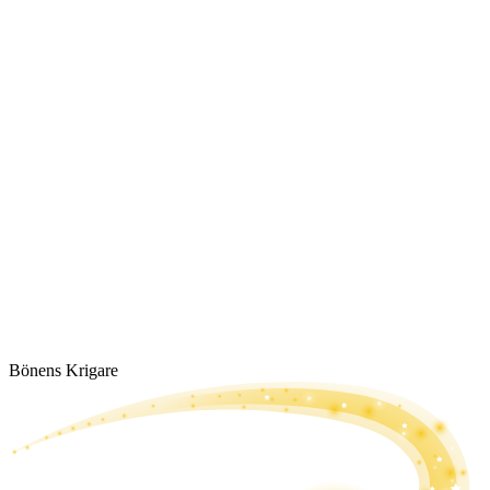
Bönens Krigare