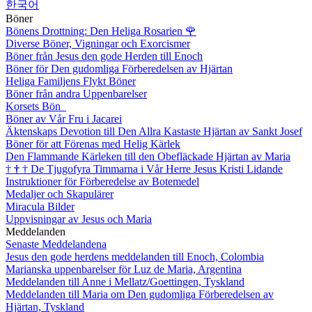
한국어
Böner
Bönens Drottning: Den Heliga Rosarien
🌹
Diverse Böner, Vigningar och Exorcismer
Böner från Jesus den gode Herden till Enoch
Böner för Den gudomliga Förberedelsen av Hjärtan
Heliga Familjens Flykt Böner
Böner från andra Uppenbarelser
Korsets Bön
Böner av Vår Fru i Jacarei
Äktenskaps Devotion till Den Allra Kastaste Hjärtan av Sankt Josef
Böner för att Förenas med Helig Kärlek
Den Flammande Kärleken till den Obefläckade Hjärtan av Maria
†
†
†
De Tjugofyra Timmarna i Vår Herre Jesus Kristi Lidande
Instruktioner för Förberedelse av Botemedel
Medaljer och Skapulärer
Miracula Bilder
Uppvisningar av Jesus och Maria
Meddelanden
Senaste Meddelandena
Jesus den gode herdens meddelanden till Enoch, Colombia
Marianska uppenbarelser för Luz de Maria, Argentina
Meddelanden till Anne i Mellatz/Goettingen, Tyskland
Meddelanden till Maria om Den gudomliga Förberedelsen av
Hjärtan, Tyskland