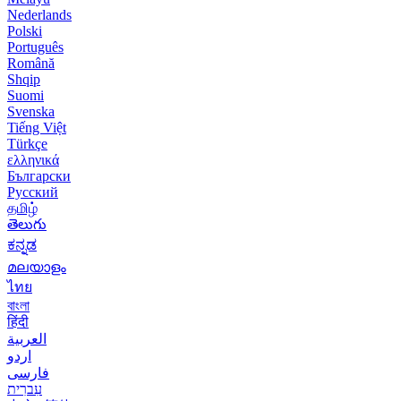
Nederlands
Polski
Português
Română
Shqip
Suomi
Svenska
Tiếng Việt
Türkçe
ελληνικά
Български
Русский
தமிழ்
తెలుగు
ಕನ್ನಡ
മലയാളം
ไทย
বাংলা
हिंदी
العربية
اردو
فارسی
עִברִית