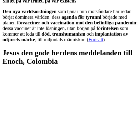
Slutet på vår frihet, på vår existens
Den nya världsordningen
som tjänar min motståndare har redan
börjat dominera världen, dess
agenda för tyranni
började med
planen för
vacciner och vaccination mot den befintliga pandemin
;
dessa vacciner är inte lösningen, utan början på
förintelsen
som
kommer att leda till
död
,
transhumanism
och
implantation av
odjurets märke
, till miljontals människor. (
Fortsätt
)
Jesus den gode herdens meddelanden till
Enoch, Colombia