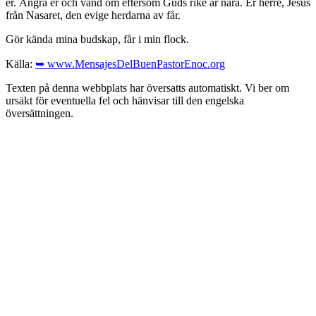
er. Ångra er och vänd om eftersom Guds rike är nära. Er herre, Jesus
från Nasaret, den evige herdarna av får.
Gör kända mina budskap, får i min flock.
Källa:
➥ www.MensajesDelBuenPastorEnoc.org
Texten på denna webbplats har översatts automatiskt. Vi ber om
ursäkt för eventuella fel och hänvisar till den engelska
översättningen.