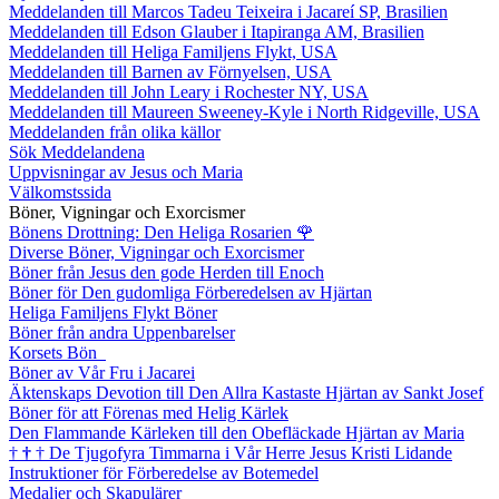
Meddelanden till Marcos Tadeu Teixeira i Jacareí SP, Brasilien
Meddelanden till Edson Glauber i Itapiranga AM, Brasilien
Meddelanden till Heliga Familjens Flykt, USA
Meddelanden till Barnen av Förnyelsen, USA
Meddelanden till John Leary i Rochester NY, USA
Meddelanden till Maureen Sweeney-Kyle i North Ridgeville, USA
Meddelanden från olika källor
Sök Meddelandena
Uppvisningar av Jesus och Maria
Välkomstssida
Böner, Vigningar och Exorcismer
Bönens Drottning: Den Heliga Rosarien
🌹
Diverse Böner, Vigningar och Exorcismer
Böner från Jesus den gode Herden till Enoch
Böner för Den gudomliga Förberedelsen av Hjärtan
Heliga Familjens Flykt Böner
Böner från andra Uppenbarelser
Korsets Bön
Böner av Vår Fru i Jacarei
Äktenskaps Devotion till Den Allra Kastaste Hjärtan av Sankt Josef
Böner för att Förenas med Helig Kärlek
Den Flammande Kärleken till den Obefläckade Hjärtan av Maria
†
†
†
De Tjugofyra Timmarna i Vår Herre Jesus Kristi Lidande
Instruktioner för Förberedelse av Botemedel
Medaljer och Skapulärer