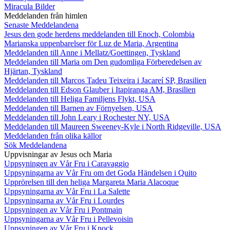
Miracula Bilder
Meddelanden från himlen
Senaste Meddelandena
Jesus den gode herdens meddelanden till Enoch, Colombia
Marianska uppenbarelser för Luz de Maria, Argentina
Meddelanden till Anne i Mellatz/Goettingen, Tyskland
Meddelanden till Maria om Den gudomliga Förberedelsen av
Hjärtan, Tyskland
Meddelanden till Marcos Tadeu Teixeira i Jacareí SP, Brasilien
Meddelanden till Edson Glauber i Itapiranga AM, Brasilien
Meddelanden till Heliga Familjens Flykt, USA
Meddelanden till Barnen av Förnyelsen, USA
Meddelanden till John Leary i Rochester NY, USA
Meddelanden till Maureen Sweeney-Kyle i North Ridgeville, USA
Meddelanden från olika källor
Sök Meddelandena
Uppvisningar av Jesus och Maria
Uppsyningen av Vår Fru i Caravaggio
Uppsyningarna av Vår Fru om det Goda Händelsen i Quito
Upprörelsen till den heliga Margareta Maria Alacoque
Uppsyningarna av Vår Fru i La Salette
Uppsyningarna av Vår Fru i Lourdes
Uppsyningen av Vår Fru i Pontmain
Uppsyningarna av Vår Fru i Pellevoisin
Uppsyningen av Vår Fru i Knock