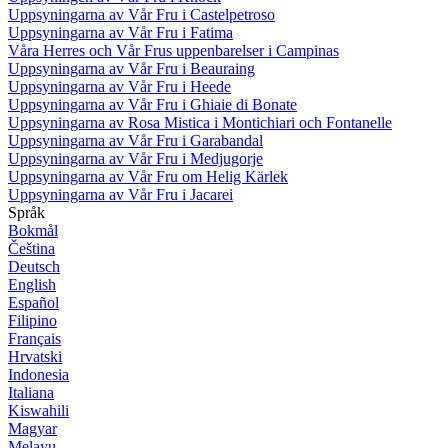
Uppsyningarna av Vår Fru i Castelpetroso
Uppsyningarna av Vår Fru i Fatima
Våra Herres och Vår Frus uppenbarelser i Campinas
Uppsyningarna av Vår Fru i Beauraing
Uppsyningarna av Vår Fru i Heede
Uppsyningarna av Vår Fru i Ghiaie di Bonate
Uppsyningarna av Rosa Mistica i Montichiari och Fontanelle
Uppsyningarna av Vår Fru i Garabandal
Uppsyningarna av Vår Fru i Medjugorje
Uppsyningarna av Vår Fru om Helig Kärlek
Uppsyningarna av Vår Fru i Jacarei
Språk
Bokmål
Čeština
Deutsch
English
Español
Filipino
Français
Hrvatski
Indonesia
Italiana
Kiswahili
Magyar
Melayu