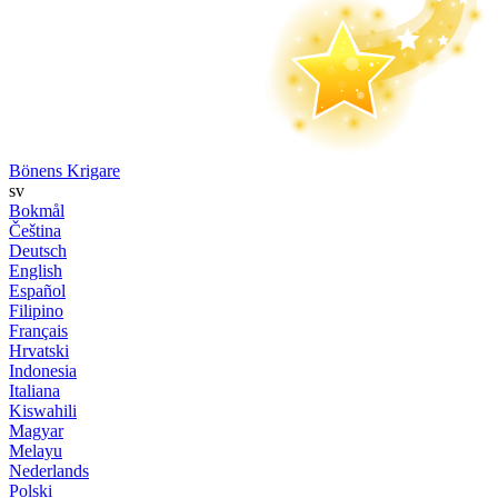
Bönens Krigare
sv
Bokmål
Čeština
Deutsch
English
Español
Filipino
Français
Hrvatski
Indonesia
Italiana
Kiswahili
Magyar
Melayu
Nederlands
Polski