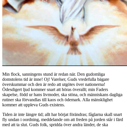
Min flock, sanningens stund är redan när. Den gudomliga
domstolens tid är inne! Oj! Varelser, Guds vredefulla bägare
överskummar och den är redo att utgötes över nationerna!
Ödesdigert ljud kommer snart att höras överallt; min Faders
skapelse, född ur hans livmoder, ska stöna, och människans dagliga
rutiner ska förvandlas till kaos och ödemark. Alla mänsklighet
kommer att uppleva Guds existens.
Tiden är inte längre tid; allt har börjat förändras; fåglarna skall snart
fly undan i oordning, meddelande om att freden på jorden står i färd
med att ta slut. Guds folk, spridda över andra länder, de ska