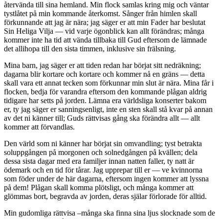
återvända till sina hemland. Min flock samlas kring mig och väntar
tystlåtet på min kommande återkomst. Sånger från himlen skall
förkunnande att jag är nära; jag säger er att min Fader har beslutat
Sin Heliga Vilja — vid varje ögonblick kan allt förändras; många
kommer inte ha tid att vända tillbaka till Gud eftersom de lämnade
det allihopa till den sista timmen, inklusive sin frälsning.
Mina barn, jag säger er att tiden redan har börjat sitt nedräkning;
dagarna blir kortare och kortare och kommer nå en gräns — detta
skall vara ett annat tecken som förkunnar min slut är nära. Mina får i
flocken, bedja för varandra eftersom den kommande plågan aldrig
tidigare har setts på jorden. Lämna era världsliga konserter bakom
er, ty jag säger er sanningsenligt, inte en sten skall stå kvar på annan
av det ni känner till; Guds rättvisas gång ska förändra allt — allt
kommer att förvandlas.
Den värld som ni känner har börjat sin omvandling; tyst betrakta
soluppgången på morgonen och solnedgången på kvällen; dela
dessa sista dagar med era familjer innan natten faller, ty natt är
ödemark och en tid för tårar. Jag upprepar till er — ve kvinnorna
som föder under de här dagarna, eftersom ingen kommer att lyssna
på dem! Plågan skall komma plötsligt, och många kommer att
glömmas bort, begravda av jorden, deras själar förlorade för alltid.
Min gudomliga rättvisa –många ska finna sina ljus slocknade som de