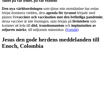
Slutet på vår frihet, på vår existens
Den nya världsordningen
som tjänar min motståndare har redan
börjat dominera världen, dess
agenda för tyranni
började med
planen för
vacciner och vaccination mot den befintliga pandemin
;
dessa vacciner är inte lösningen, utan början på
förintelsen
som
kommer att leda till
död
,
transhumanism
och
implantation av
odjurets märke
, till miljontals människor. (
Fortsätt
)
Jesus den gode herdens meddelanden till
Enoch, Colombia