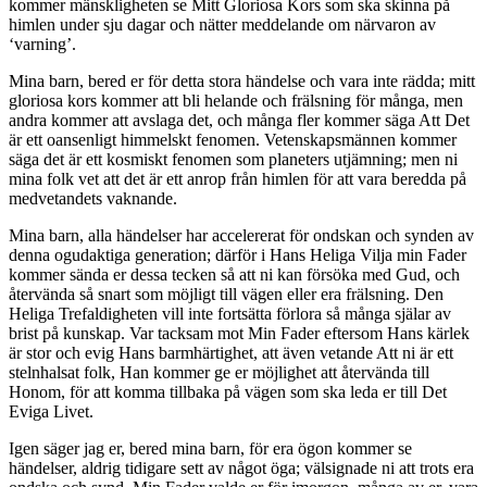
kommer mänskligheten se Mitt Gloriosa Kors som ska skinna på
himlen under sju dagar och nätter meddelande om närvaron av
‘varning’.
Mina barn, bered er för detta stora händelse och vara inte rädda; mitt
gloriosa kors kommer att bli helande och frälsning för många, men
andra kommer att avslaga det, och många fler kommer säga Att Det
är ett oansenligt himmelskt fenomen. Vetenskapsmännen kommer
säga det är ett kosmiskt fenomen som planeters utjämning; men ni
mina folk vet att det är ett anrop från himlen för att vara beredda på
medvetandets vaknande.
Mina barn, alla händelser har accelererat för ondskan och synden av
denna ogudaktiga generation; därför i Hans Heliga Vilja min Fader
kommer sända er dessa tecken så att ni kan försöka med Gud, och
återvända så snart som möjligt till vägen eller era frälsning. Den
Heliga Trefaldigheten vill inte fortsätta förlora så många själar av
brist på kunskap. Var tacksam mot Min Fader eftersom Hans kärlek
är stor och evig Hans barmhärtighet, att även vetande Att ni är ett
stelnhalsat folk, Han kommer ge er möjlighet att återvända till
Honom, för att komma tillbaka på vägen som ska leda er till Det
Eviga Livet.
Igen säger jag er, bered mina barn, för era ögon kommer se
händelser, aldrig tidigare sett av något öga; välsignade ni att trots era