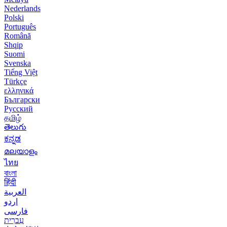
Nederlands
Polski
Português
Română
Shqip
Suomi
Svenska
Tiếng Việt
Türkçe
ελληνικά
Български
Русский
தமிழ்
తెలుగు
ಕನ್ನಡ
മലയാളം
ไทย
বাংলা
हिंदी
العربية
اردو
فارسی
עִברִית