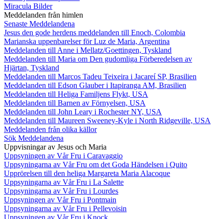
Miracula Bilder
Meddelanden från himlen
Senaste Meddelandena
Jesus den gode herdens meddelanden till Enoch, Colombia
Marianska uppenbarelser för Luz de Maria, Argentina
Meddelanden till Anne i Mellatz/Goettingen, Tyskland
Meddelanden till Maria om Den gudomliga Förberedelsen av
Hjärtan, Tyskland
Meddelanden till Marcos Tadeu Teixeira i Jacareí SP, Brasilien
Meddelanden till Edson Glauber i Itapiranga AM, Brasilien
Meddelanden till Heliga Familjens Flykt, USA
Meddelanden till Barnen av Förnyelsen, USA
Meddelanden till John Leary i Rochester NY, USA
Meddelanden till Maureen Sweeney-Kyle i North Ridgeville, USA
Meddelanden från olika källor
Sök Meddelandena
Uppvisningar av Jesus och Maria
Uppsyningen av Vår Fru i Caravaggio
Uppsyningarna av Vår Fru om det Goda Händelsen i Quito
Upprörelsen till den heliga Margareta Maria Alacoque
Uppsyningarna av Vår Fru i La Salette
Uppsyningarna av Vår Fru i Lourdes
Uppsyningen av Vår Fru i Pontmain
Uppsyningarna av Vår Fru i Pellevoisin
Uppsyningen av Vår Fru i Knock