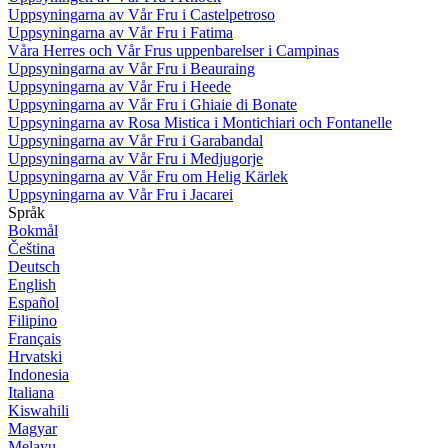
Uppsyningarna av Vår Fru i Castelpetroso
Uppsyningarna av Vår Fru i Fatima
Våra Herres och Vår Frus uppenbarelser i Campinas
Uppsyningarna av Vår Fru i Beauraing
Uppsyningarna av Vår Fru i Heede
Uppsyningarna av Vår Fru i Ghiaie di Bonate
Uppsyningarna av Rosa Mistica i Montichiari och Fontanelle
Uppsyningarna av Vår Fru i Garabandal
Uppsyningarna av Vår Fru i Medjugorje
Uppsyningarna av Vår Fru om Helig Kärlek
Uppsyningarna av Vår Fru i Jacarei
Språk
Bokmål
Čeština
Deutsch
English
Español
Filipino
Français
Hrvatski
Indonesia
Italiana
Kiswahili
Magyar
Melayu