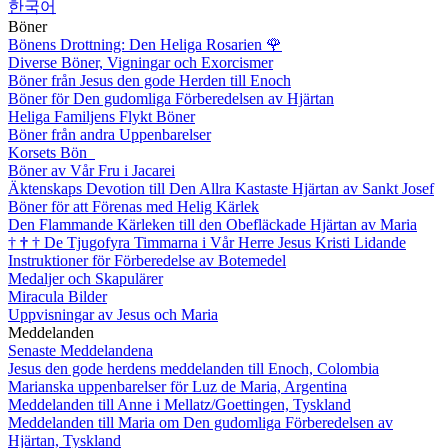
한국어
Böner
Bönens Drottning: Den Heliga Rosarien
🌹
Diverse Böner, Vigningar och Exorcismer
Böner från Jesus den gode Herden till Enoch
Böner för Den gudomliga Förberedelsen av Hjärtan
Heliga Familjens Flykt Böner
Böner från andra Uppenbarelser
Korsets Bön
Böner av Vår Fru i Jacarei
Äktenskaps Devotion till Den Allra Kastaste Hjärtan av Sankt Josef
Böner för att Förenas med Helig Kärlek
Den Flammande Kärleken till den Obefläckade Hjärtan av Maria
†
†
†
De Tjugofyra Timmarna i Vår Herre Jesus Kristi Lidande
Instruktioner för Förberedelse av Botemedel
Medaljer och Skapulärer
Miracula Bilder
Uppvisningar av Jesus och Maria
Meddelanden
Senaste Meddelandena
Jesus den gode herdens meddelanden till Enoch, Colombia
Marianska uppenbarelser för Luz de Maria, Argentina
Meddelanden till Anne i Mellatz/Goettingen, Tyskland
Meddelanden till Maria om Den gudomliga Förberedelsen av
Hjärtan, Tyskland