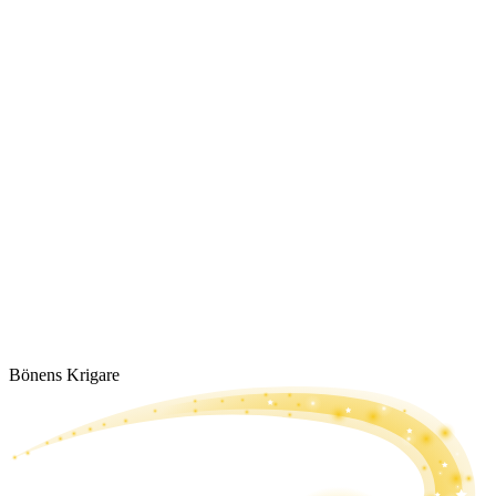
Bönens Krigare