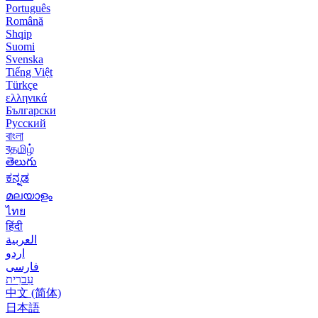
Português
Română
Shqip
Suomi
Svenska
Tiếng Việt
Türkçe
ελληνικά
Български
Русский
বাংলা
বதமிழ்
తెలుగు
ಕನ್ನಡ
മലയാളം
ไทย
हिंदी
العربية
اردو
فارسی
עִברִית
中文 (简体)
日本語