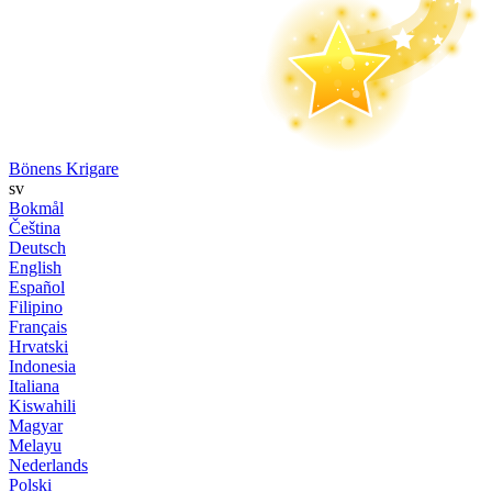
Bönens Krigare
sv
Bokmål
Čeština
Deutsch
English
Español
Filipino
Français
Hrvatski
Indonesia
Italiana
Kiswahili
Magyar
Melayu
Nederlands
Polski