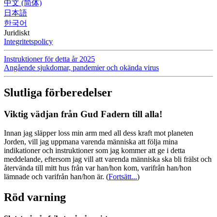
中文 (简体)
日本語
한국어
Juridiskt
Integritetspolicy
Instruktioner för detta år 2025
Angående sjukdomar, pandemier och okända virus
Slutliga förberedelser
Viktig vädjan från Gud Fadern till alla!
Innan jag släpper loss min arm med all dess kraft mot planeten
Jorden, vill jag uppmana varenda människa att följa mina
indikationer och instruktioner som jag kommer att ge i detta
meddelande, eftersom jag vill att varenda människa ska bli frälst och
återvända till mitt hus från var han/hon kom, varifrån han/hon
lämnade och varifrån han/hon är.
(
Fortsätt...
)
Röd varning