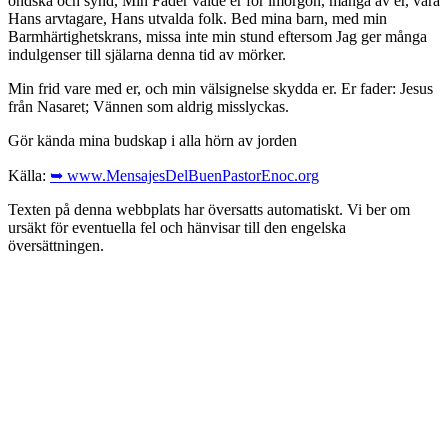
ondska och synd, Min Fader valde er för imorgon, många av er, vara
Hans arvtagare, Hans utvalda folk. Bed mina barn, med min
Barmhärtighetskrans, missa inte min stund eftersom Jag ger många
indulgenser till själarna denna tid av mörker.
Min frid vare med er, och min välsignelse skydda er. Er fader: Jesus
från Nasaret; Vännen som aldrig misslyckas.
Gör kända mina budskap i alla hörn av jorden
Källa:
➥ www.MensajesDelBuenPastorEnoc.org
Texten på denna webbplats har översatts automatiskt. Vi ber om
ursäkt för eventuella fel och hänvisar till den engelska
översättningen.