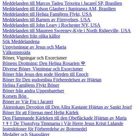
Meddelanden till Marcos Tadeu Teixeira i Jacareí SP, Brasilien
Meddelanden till Edson Glauber i Itapiranga AM, Brasilien
Meddelanden till Heliga Familjens Flykt, USA
Meddelanden till Barnen av Förnyelsen, USA
Meddelanden till John Leary i Rochester NY, USA
Meddelanden till Maureen Sweeney-Kyle i North Ridgeville, USA
Meddelanden från olika källor
Sök Meddelandena
Uppvisningar av Jesus och Maria
Välkomstssida
Böner, Vigningar och Exorcismer
Bönens Drottning: Den Heliga Rosarien
🌹
Diverse Böner, Vigningar och Exorcismer
Böner från Jesus den gode Herden till Enoch
Böner för Den gudomliga Förberedelsen av Hjärtan
Heliga Familjens Flykt Böner
Böner från andra Uppenbarelser
Korsets Bön
Böner av Vår Fru i Jacarei
Äktenskaps Devotion till Den Allra Kastaste Hjärtan av Sankt Josef
Böner för att Förenas med Helig Kärlek
Den Flammande Kärleken till den Obefläckade Hjärtan av Maria
†
†
†
De Tjugofyra Timmarna i Vår Herre Jesus Kristi Lidande
Instruktioner för Förberedelse av Botemedel
Medaljer och Skapulärer