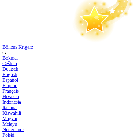
Bönens Krigare
sv
Bokmål
Čeština
Deutsch
English
Español
Filipino
Français
Hrvatski
Indonesia
Italiana
Kiswahili
Magyar
Melayu
Nederlands
Polski