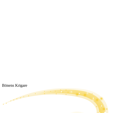
Bönens Krigare