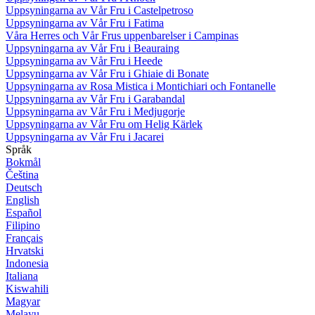
Uppsyningarna av Vår Fru i Castelpetroso
Uppsyningarna av Vår Fru i Fatima
Våra Herres och Vår Frus uppenbarelser i Campinas
Uppsyningarna av Vår Fru i Beauraing
Uppsyningarna av Vår Fru i Heede
Uppsyningarna av Vår Fru i Ghiaie di Bonate
Uppsyningarna av Rosa Mistica i Montichiari och Fontanelle
Uppsyningarna av Vår Fru i Garabandal
Uppsyningarna av Vår Fru i Medjugorje
Uppsyningarna av Vår Fru om Helig Kärlek
Uppsyningarna av Vår Fru i Jacarei
Språk
Bokmål
Čeština
Deutsch
English
Español
Filipino
Français
Hrvatski
Indonesia
Italiana
Kiswahili
Magyar
Melayu