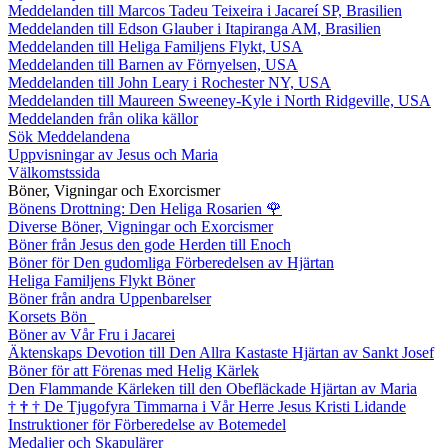
Meddelanden till Marcos Tadeu Teixeira i Jacareí SP, Brasilien
Meddelanden till Edson Glauber i Itapiranga AM, Brasilien
Meddelanden till Heliga Familjens Flykt, USA
Meddelanden till Barnen av Förnyelsen, USA
Meddelanden till John Leary i Rochester NY, USA
Meddelanden till Maureen Sweeney-Kyle i North Ridgeville, USA
Meddelanden från olika källor
Sök Meddelandena
Uppvisningar av Jesus och Maria
Välkomstssida
Böner, Vigningar och Exorcismer
Bönens Drottning: Den Heliga Rosarien
🌹
Diverse Böner, Vigningar och Exorcismer
Böner från Jesus den gode Herden till Enoch
Böner för Den gudomliga Förberedelsen av Hjärtan
Heliga Familjens Flykt Böner
Böner från andra Uppenbarelser
Korsets Bön
Böner av Vår Fru i Jacarei
Äktenskaps Devotion till Den Allra Kastaste Hjärtan av Sankt Josef
Böner för att Förenas med Helig Kärlek
Den Flammande Kärleken till den Obefläckade Hjärtan av Maria
†
†
†
De Tjugofyra Timmarna i Vår Herre Jesus Kristi Lidande
Instruktioner för Förberedelse av Botemedel
Medaljer och Skapulärer