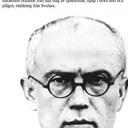
mirakulös botande från alla slag av sjukdomar, hjälp i stora nöd och
plågor, räddning från livsfara.