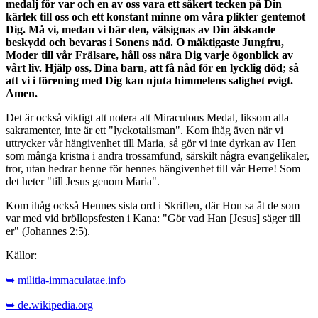
medalj för var och en av oss vara ett säkert tecken på Din
kärlek till oss och ett konstant minne om våra plikter gentemot
Dig. Må vi, medan vi bär den, välsignas av Din älskande
beskydd och bevaras i Sonens nåd. O mäktigaste Jungfru,
Moder till vår Frälsare, håll oss nära Dig varje ögonblick av
vårt liv. Hjälp oss, Dina barn, att få nåd för en lycklig död; så
att vi i förening med Dig kan njuta himmelens salighet evigt.
Amen.
Det är också viktigt att notera att Miraculous Medal, liksom alla
sakramenter, inte är ett "lyckotalisman". Kom ihåg även när vi
uttrycker vår hängivenhet till Maria, så gör vi inte dyrkan av Hen
som många kristna i andra trossamfund, särskilt några evangelikaler,
tror, utan hedrar henne för hennes hängivenhet till vår Herre! Som
det heter "till Jesus genom Maria".
Kom ihåg också Hennes sista ord i Skriften, där Hon sa åt de som
var med vid bröllopsfesten i Kana: "Gör vad Han [Jesus] säger till
er" (Johannes 2:5).
Källor:
➥ militia-immaculatae.info
➥ de.wikipedia.org