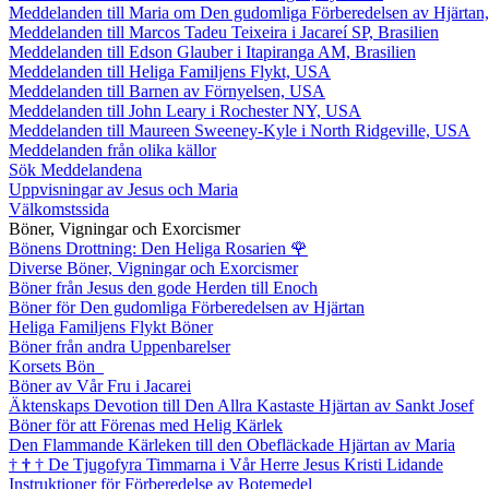
Meddelanden till Maria om Den gudomliga Förberedelsen av Hjärtan
Meddelanden till Marcos Tadeu Teixeira i Jacareí SP, Brasilien
Meddelanden till Edson Glauber i Itapiranga AM, Brasilien
Meddelanden till Heliga Familjens Flykt, USA
Meddelanden till Barnen av Förnyelsen, USA
Meddelanden till John Leary i Rochester NY, USA
Meddelanden till Maureen Sweeney-Kyle i North Ridgeville, USA
Meddelanden från olika källor
Sök Meddelandena
Uppvisningar av Jesus och Maria
Välkomstssida
Böner, Vigningar och Exorcismer
Bönens Drottning: Den Heliga Rosarien
🌹
Diverse Böner, Vigningar och Exorcismer
Böner från Jesus den gode Herden till Enoch
Böner för Den gudomliga Förberedelsen av Hjärtan
Heliga Familjens Flykt Böner
Böner från andra Uppenbarelser
Korsets Bön
Böner av Vår Fru i Jacarei
Äktenskaps Devotion till Den Allra Kastaste Hjärtan av Sankt Josef
Böner för att Förenas med Helig Kärlek
Den Flammande Kärleken till den Obefläckade Hjärtan av Maria
†
†
†
De Tjugofyra Timmarna i Vår Herre Jesus Kristi Lidande
Instruktioner för Förberedelse av Botemedel