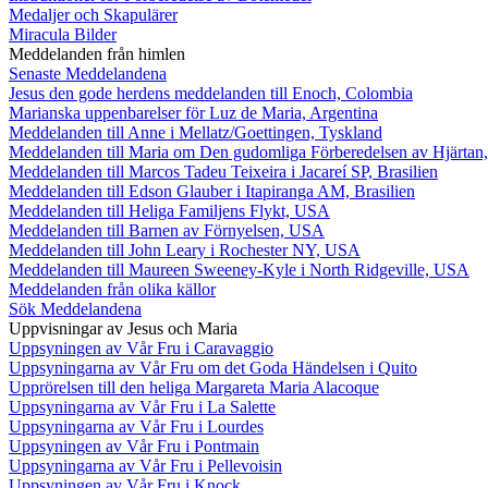
Medaljer och Skapulärer
Miracula Bilder
Meddelanden från himlen
Senaste Meddelandena
Jesus den gode herdens meddelanden till Enoch, Colombia
Marianska uppenbarelser för Luz de Maria, Argentina
Meddelanden till Anne i Mellatz/Goettingen, Tyskland
Meddelanden till Maria om Den gudomliga Förberedelsen av Hjärtan
Meddelanden till Marcos Tadeu Teixeira i Jacareí SP, Brasilien
Meddelanden till Edson Glauber i Itapiranga AM, Brasilien
Meddelanden till Heliga Familjens Flykt, USA
Meddelanden till Barnen av Förnyelsen, USA
Meddelanden till John Leary i Rochester NY, USA
Meddelanden till Maureen Sweeney-Kyle i North Ridgeville, USA
Meddelanden från olika källor
Sök Meddelandena
Uppvisningar av Jesus och Maria
Uppsyningen av Vår Fru i Caravaggio
Uppsyningarna av Vår Fru om det Goda Händelsen i Quito
Upprörelsen till den heliga Margareta Maria Alacoque
Uppsyningarna av Vår Fru i La Salette
Uppsyningarna av Vår Fru i Lourdes
Uppsyningen av Vår Fru i Pontmain
Uppsyningarna av Vår Fru i Pellevoisin
Uppsyningen av Vår Fru i Knock