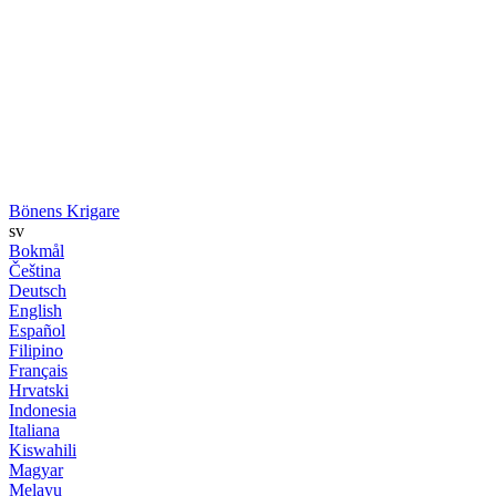
Bönens Krigare
sv
Bokmål
Čeština
Deutsch
English
Español
Filipino
Français
Hrvatski
Indonesia
Italiana
Kiswahili
Magyar
Melayu