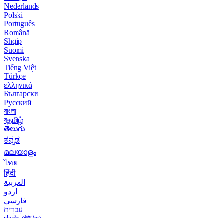
Nederlands
Polski
Português
Română
Shqip
Suomi
Svenska
Tiếng Việt
Türkçe
ελληνικά
Български
Русский
বাংলা
বதமிழ்
తెలుగు
ಕನ್ನಡ
മലയാളം
ไทย
हिंदी
العربية
اردو
فارسی
עִברִית