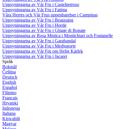
Uppsyningarna av Vår Fru i Castelpetroso
Uppsyningarna av Vår Fru i Fatima
Våra Herres och Vår Frus uppenbarelser i Campinas
Uppsyningarna av Vår Fru i Beauraing
Uppsyningarna av Vår Fru i Heede
Uppsyningarna av Vår Fru i Ghiaie di Bonate
Uppsyningarna av Rosa Mistica i Montichiari och Fontanelle
Uppsyningarna av Vår Fru i Garabandal
Uppsyningarna av Vår Fru i Medjugorje
Uppsyningarna av Vår Fru om Helig Kärlek
Uppsyningarna av Vår Fru i Jacarei
Språk
Bokmål
Čeština
Deutsch
English
Español
Filipino
Français
Hrvatski
Indonesia
Italiana
Kiswahili
Magyar
Melayu