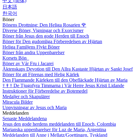
中文 (简体)
日本語
한국어
Böner
Bönens Drottning: Den Heliga Rosarien
🌹
Diverse Böner, Vigningar och Exorcismer
Böner från Jesus den gode Herden till Enoch
Böner för Den gudomliga Förberedelsen av Hjärtan
Heliga Familjens Flykt Böner
Böner från andra Uppenbarelser
Korsets Bön
Böner av Vår Fru i Jacarei
Äktenskaps Devotion till Den Allra Kastaste Hjärtan av Sankt Josef
Böner för att Förenas med Helig Kärlek
Den Flammande Kärleken till den Obefläckade Hjärtan av Maria
†
†
†
De Tjugofyra Timmarna i Vår Herre Jesus Kristi Lidande
Instruktioner för Förberedelse av Botemedel
Medaljer och Skapulärer
Miracula Bilder
Uppvisningar av Jesus och Maria
Meddelanden
Senaste Meddelandena
Jesus den gode herdens meddelanden till Enoch, Colombia
Marianska uppenbarelser för Luz de Maria, Argentina
Meddelanden till Anne i Mellatz/Goettingen, Tyskland