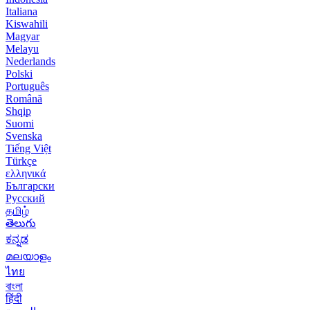
Italiana
Kiswahili
Magyar
Melayu
Nederlands
Polski
Português
Română
Shqip
Suomi
Svenska
Tiếng Việt
Türkçe
ελληνικά
Български
Русский
தமிழ்
తెలుగు
ಕನ್ನಡ
മലയാളം
ไทย
বাংলা
हिंदी