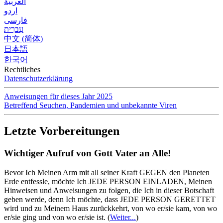
العربية
اردو
فارسی
עִברִית
中文 (简体)
日本語
한국어
Rechtliches
Datenschutzerklärung
Anweisungen für dieses Jahr 2025
Betreffend Seuchen, Pandemien und unbekannte Viren
Letzte Vorbereitungen
Wichtiger Aufruf von Gott Vater an Alle!
Bevor Ich Meinen Arm mit all seiner Kraft GEGEN den Planeten
Erde entfessle, möchte Ich JEDE PERSON EINLADEN, Meinen
Hinweisen und Anweisungen zu folgen, die Ich in dieser Botschaft
geben werde, denn Ich möchte, dass JEDE PERSON GERETTET
wird und zu Meinem Haus zurückkehrt, von wo er/sie kam, von wo
er/sie ging und von wo er/sie ist.
(
Weiter...
)