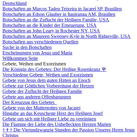
Deutschland
Botschaften an Marcos Tadeu Teixeira in Jacareí SP, Brasilien
Botschaften an Edson Glauber in Itapiranga AM, Brasilien
Botschaften an die Zuflucht der Heiligen Familie, USA
Botschaften an die Kinder der Erneuerung, USA
Botschaften an John Leary in Rochester NY, USA
Botschaften an Maureen Sweeney-Kyle in North Ridgeville, USA
Botschaften aus verschiedenen Quellen
Suche in den Botschaften
Erscheinungen von Jesus und Maria
Willkommen Seite
Gebete, Weihen und Exorzismen
Die Königin des Gebetes: Der Heilige Rosenkranz
🌹
Verschiedene Gebete, Weihen und Exorzismen
Gebete von Jesus dem guten Hirten an Enoch
Gebete zur Göttlichen Vorbereitung der Herzen
Gebete der Zuflucht der Heiligen Familie
Gebete aus anderen Offenbarungen
Der Kreuzzug des Gebetes
Gebete von der Muttergottes von Jacarei
Hingabe an das Keuscheste Herz des Heiligen Josef
Gebete um sich mit Heiliger Liebe zu vereinigen
Die Flamme der Liebe des Unbefleckten Herzen Marien
†
†
†
Die Vierundzwanzig Stunden der Passion Unseres Herrn Jesus
Christus