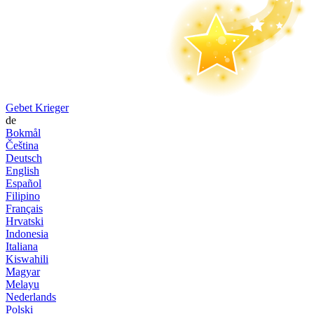
Gebet Krieger
de
Bokmål
Čeština
Deutsch
English
Español
Filipino
Français
Hrvatski
Indonesia
Italiana
Kiswahili
Magyar
Melayu
Nederlands
Polski