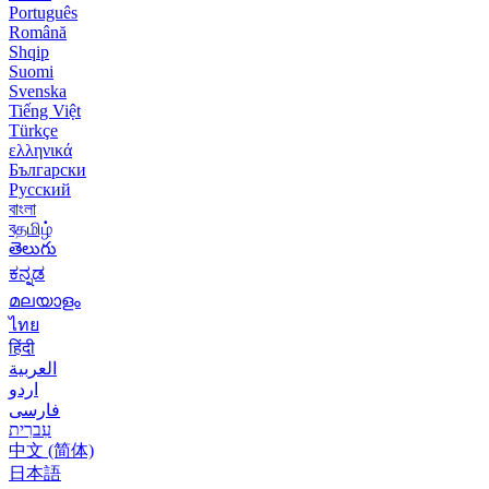
Português
Română
Shqip
Suomi
Svenska
Tiếng Việt
Türkçe
ελληνικά
Български
Русский
বাংলা
বதமிழ்
తెలుగు
ಕನ್ನಡ
മലയാളം
ไทย
हिंदी
العربية
اردو
فارسی
עִברִית
中文 (简体)
日本語