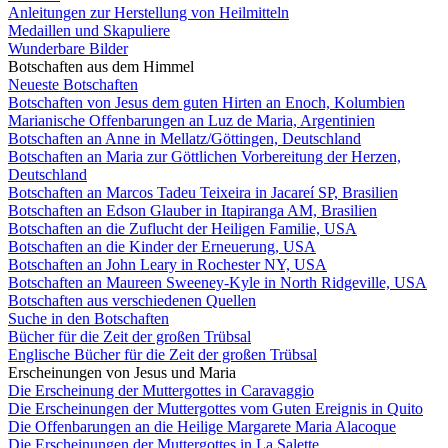
Anleitungen zur Herstellung von Heilmitteln
Medaillen und Skapuliere
Wunderbare Bilder
Botschaften aus dem Himmel
Neueste Botschaften
Botschaften von Jesus dem guten Hirten an Enoch, Kolumbien
Marianische Offenbarungen an Luz de Maria, Argentinien
Botschaften an Anne in Mellatz/Göttingen, Deutschland
Botschaften an Maria zur Göttlichen Vorbereitung der Herzen,
Deutschland
Botschaften an Marcos Tadeu Teixeira in Jacareí SP, Brasilien
Botschaften an Edson Glauber in Itapiranga AM, Brasilien
Botschaften an die Zuflucht der Heiligen Familie, USA
Botschaften an die Kinder der Erneuerung, USA
Botschaften an John Leary in Rochester NY, USA
Botschaften an Maureen Sweeney-Kyle in North Ridgeville, USA
Botschaften aus verschiedenen Quellen
Suche in den Botschaften
Bücher für die Zeit der großen Trübsal
Englische Bücher für die Zeit der großen Trübsal
Erscheinungen von Jesus und Maria
Die Erscheinung der Muttergottes in Caravaggio
Die Erscheinungen der Muttergottes vom Guten Ereignis in Quito
Die Offenbarungen an die Heilige Margarete Maria Alacoque
Die Erscheinungen der Muttergottes in La Salette