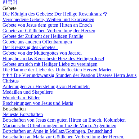
한국어
Gebete
Die Königin des Gebetes: Der Heilige Rosenkranz
🌹
Verschiedene Gebete, Weihen und Exorzismen
Gebete von Jesus dem guten Hirten an Enoch
Gebete zur Göttlichen Vorbereitung der Herzen
Gebete der Zuflucht der Heiligen Familie
Gebete aus anderen Offenbarungen
Der Kreuzzug des Gebetes
Gebete von der Muttergottes von Jacarei
Hingabe an das Keuscheste Herz des Heiligen Josef
Gebete um sich mit Heiliger Liebe zu vereinigen
Die Flamme der Liebe des Unbefleckten Herzen Marien
†
†
†
Die Vierundzwanzig Stunden der Passion Unseres Herrn Jesus
Christus
Anleitungen zur Herstellung von Heilmitteln
Medaillen und Skapuliere
Wunderbare Bilder
Erscheinungen von Jesus und Maria
Botschaften
Neueste Botschaften
Botschaften von Jesus dem guten Hirten an Enoch, Kolumbien
Marianische Offenbarungen an Luz de Maria, Argentinien
Botschaften an Anne in Mellatz/Göttingen, Deutschland
Botschaften an Maria zur Göttlichen Vorbereitung der Herzen,