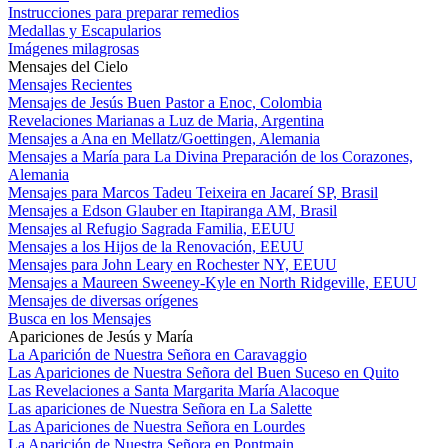
Instrucciones para preparar remedios
Medallas y Escapularios
Imágenes milagrosas
Mensajes del Cielo
Mensajes Recientes
Mensajes de Jesús Buen Pastor a Enoc, Colombia
Revelaciones Marianas a Luz de Maria, Argentina
Mensajes a Ana en Mellatz/Goettingen, Alemania
Mensajes a María para La Divina Preparación de los Corazones,
Alemania
Mensajes para Marcos Tadeu Teixeira en Jacareí SP, Brasil
Mensajes a Edson Glauber en Itapiranga AM, Brasil
Mensajes al Refugio Sagrada Familia, EEUU
Mensajes a los Hijos de la Renovación, EEUU
Mensajes para John Leary en Rochester NY, EEUU
Mensajes a Maureen Sweeney-Kyle en North Ridgeville, EEUU
Mensajes de diversas orígenes
Busca en los Mensajes
Apariciones de Jesús y María
La Aparición de Nuestra Señora en Caravaggio
Las Apariciones de Nuestra Señora del Buen Suceso en Quito
Las Revelaciones a Santa Margarita María Alacoque
Las apariciones de Nuestra Señora en La Salette
Las Apariciones de Nuestra Señora en Lourdes
La Aparición de Nuestra Señora en Pontmain