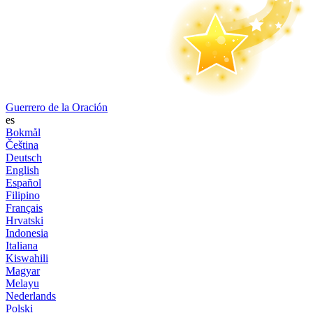
Guerrero de la Oración
es
Bokmål
Čeština
Deutsch
English
Español
Filipino
Français
Hrvatski
Indonesia
Italiana
Kiswahili
Magyar
Melayu
Nederlands
Polski