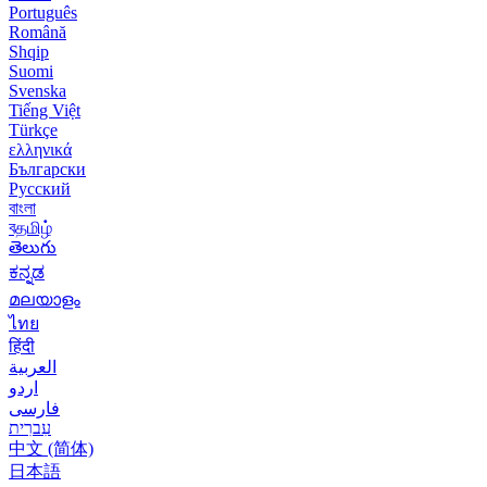
Português
Română
Shqip
Suomi
Svenska
Tiếng Việt
Türkçe
ελληνικά
Български
Русский
বাংলা
বதமிழ்
తెలుగు
ಕನ್ನಡ
മലയാളം
ไทย
हिंदी
العربية
اردو
فارسی
עִברִית
中文 (简体)
日本語