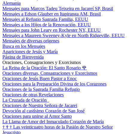
Alemania
Mensajes para Marcos Tadeu Teixeira en Jacareí SP, Brasil
Mensajes a Edson Glauber en Itapiranga AM, Brasil
Mensajes al Refugio Sagrada Familia, EEUU
Mensajes a los Hijos de la Renovación, EEUU
Mensajes para John Leary en Rochester NY, EEUU
Mensajes a Maureen Sweeney-Kyle en North Ridgeville, EEUU
Mensajes de diversas orígenes
Busca en los Mensajes
Apariciones de Jesús y María
Página de Bienvenida
Oraciones, Consagraciones y Exorcismos
La Reina de la Oración: El Santo Rosario
🌹
Oraciones diversas, Consagraciones y Exorcismos
Oraciones de Jesús Buen Pastor a Enoc
Oraciones para la Preparación Divina de los Corazones
Oraciones de la Sagrada Familia Refugio
Oraciones de otras Revelaciones
La Cruzada de Oración
Oraciones de Nuestra Señora de Jacarei
Devoción al castísimo Corazón de San José
Oraciones para unirse al Amor Santo
La Llama de Amor del Inmaculado Corazón de María
†
†
†
Las veinticuatro horas de la Pasión de Nuestro Señor
Jesucristo