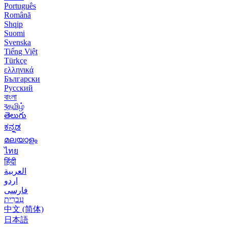
Português
Română
Shqip
Suomi
Svenska
Tiếng Việt
Türkçe
ελληνικά
Български
Русский
বাংলা
বதமிழ்
తెలుగు
ಕನ್ನಡ
മലയാളം
ไทย
हिंदी
العربية
اردو
فارسی
עִברִית
中文 (简体)
日本語