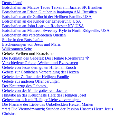
Deutschland
Botschaften an Marcos Tadeu Teixeira in Jacareí SP, Brasilien
Botschaften an Edson Glauber in Itapiranga AM, Brasilien
Botschaften an die Zuflucht der Heiligen Familie, USA
Botschaften an die Kinder der Erneuerung, USA
Botschaften an John Leary in Rochester NY, USA
Botschaften an Maureen Sweeney-Kyle in North Ridgeville, USA
Botschaften aus verschiedenen Quellen
Suche in den Botschaften
Erscheinungen von Jesus und Maria
Willkommen Seite
Gebete, Weihen und Exorzismen
Die Königin des Gebetes: Der Heilige Rosenkranz
🌹
Verschiedene Gebete, Weihen und Exorzismen
Gebete von Jesus dem guten Hirten an Enoch
Gebete zur Göttlichen Vorbereitung der Herzen
Gebete der Zuflucht der Heiligen Familie
Gebete aus anderen Offenbarungen
Der Kreuzzug des Gebetes
Gebete von der Muttergottes von Jacarei
Hingabe an das Keuscheste Herz des Heiligen Josef
Gebete um sich mit Heiliger Liebe zu vereinigen
Die Flamme der Liebe des Unbefleckten Herzen Marien
†
†
†
Die Vierundzwanzig Stunden der Passion Unseres Herrn Jesus
Christus