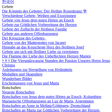
한국어
Gebete
Die Königin des Gebetes: Der Heilige Rosenkranz
🌹
Verschiedene Gebete, Weihen und Exorzismen
Gebete von Jesus dem guten Hirten an Enoch
Gebete zur Göttlichen Vorbereitung der Herzen
Gebete der Zuflucht der Heiligen Familie
Gebete aus anderen Offenbarungen
Der Kreuzzug des Gebetes
Gebete von der Muttergottes von Jacarei
Hingabe an das Keuscheste Herz des Heiligen Josef
Gebete um sich mit Heiliger Liebe zu vereinigen
Die Flamme der Liebe des Unbefleckten Herzen Marien
†
†
†
Die Vierundzwanzig Stunden der Passion Unseres Herrn Jesus
Christus
Anleitungen zur Herstellung von Heilmitteln
Medaillen und Skapuliere
Wunderbare Bilder
Erscheinungen von Jesus und Maria
Botschaften
Neueste Botschaften
Botschaften von Jesus dem guten Hirten an Enoch, Kolumbien
Marianische Offenbarungen an Luz de Maria, Argentinien
Botschaften an Anne in Mellatz/Göttingen, Deutschland
Botschaften an Maria zur Göttlichen Vorbereitung der Herzen,