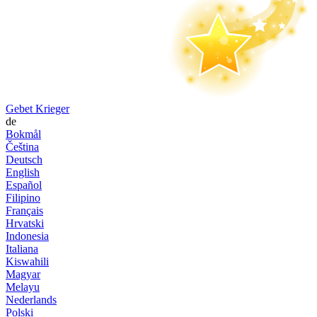
Gebet Krieger
de
Bokmål
Čeština
Deutsch
English
Español
Filipino
Français
Hrvatski
Indonesia
Italiana
Kiswahili
Magyar
Melayu
Nederlands
Polski