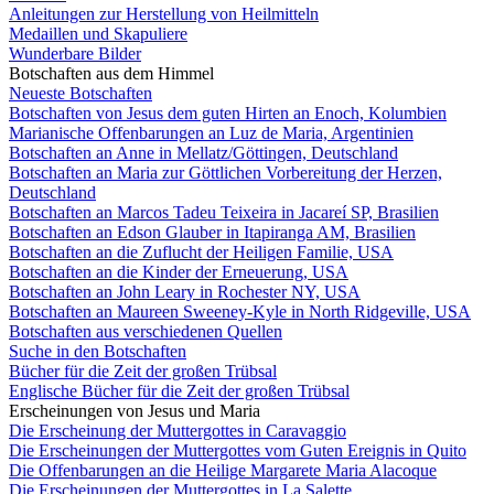
Anleitungen zur Herstellung von Heilmitteln
Medaillen und Skapuliere
Wunderbare Bilder
Botschaften aus dem Himmel
Neueste Botschaften
Botschaften von Jesus dem guten Hirten an Enoch, Kolumbien
Marianische Offenbarungen an Luz de Maria, Argentinien
Botschaften an Anne in Mellatz/Göttingen, Deutschland
Botschaften an Maria zur Göttlichen Vorbereitung der Herzen,
Deutschland
Botschaften an Marcos Tadeu Teixeira in Jacareí SP, Brasilien
Botschaften an Edson Glauber in Itapiranga AM, Brasilien
Botschaften an die Zuflucht der Heiligen Familie, USA
Botschaften an die Kinder der Erneuerung, USA
Botschaften an John Leary in Rochester NY, USA
Botschaften an Maureen Sweeney-Kyle in North Ridgeville, USA
Botschaften aus verschiedenen Quellen
Suche in den Botschaften
Bücher für die Zeit der großen Trübsal
Englische Bücher für die Zeit der großen Trübsal
Erscheinungen von Jesus und Maria
Die Erscheinung der Muttergottes in Caravaggio
Die Erscheinungen der Muttergottes vom Guten Ereignis in Quito
Die Offenbarungen an die Heilige Margarete Maria Alacoque
Die Erscheinungen der Muttergottes in La Salette