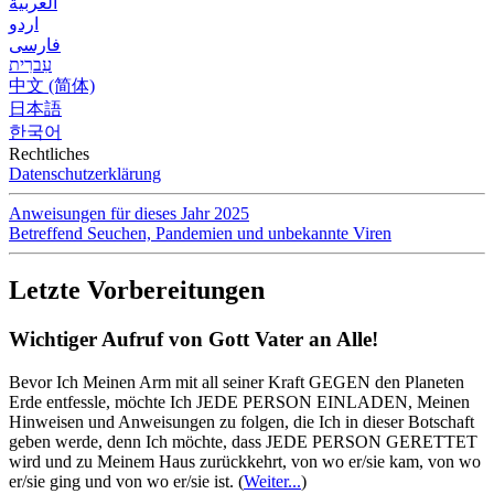
العربية
اردو
فارسی
עִברִית
中文 (简体)
日本語
한국어
Rechtliches
Datenschutzerklärung
Anweisungen für dieses Jahr 2025
Betreffend Seuchen, Pandemien und unbekannte Viren
Letzte Vorbereitungen
Wichtiger Aufruf von Gott Vater an Alle!
Bevor Ich Meinen Arm mit all seiner Kraft GEGEN den Planeten
Erde entfessle, möchte Ich JEDE PERSON EINLADEN, Meinen
Hinweisen und Anweisungen zu folgen, die Ich in dieser Botschaft
geben werde, denn Ich möchte, dass JEDE PERSON GERETTET
wird und zu Meinem Haus zurückkehrt, von wo er/sie kam, von wo
er/sie ging und von wo er/sie ist.
(
Weiter...
)