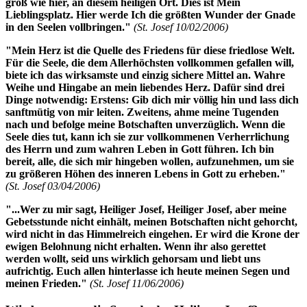
groß wie hier, an diesem heiligen Ort. Dies ist Mein
Lieblingsplatz. Hier werde Ich die größten Wunder der Gnade
in den Seelen vollbringen."
(St. Josef 10/02/2006)
"Mein Herz ist die Quelle des Friedens für diese friedlose Welt.
Für die Seele, die dem Allerhöchsten vollkommen gefallen will,
biete ich das wirksamste und einzig sichere Mittel an. Wahre
Weihe und Hingabe an mein liebendes Herz. Dafür sind drei
Dinge notwendig: Erstens: Gib dich mir völlig hin und lass dich
sanftmütig von mir leiten. Zweitens, ahme meine Tugenden
nach und befolge meine Botschaften unverzüglich. Wenn die
Seele dies tut, kann ich sie zur vollkommenen Verherrlichung
des Herrn und zum wahren Leben in Gott führen. Ich bin
bereit, alle, die sich mir hingeben wollen, aufzunehmen, um sie
zu größeren Höhen des inneren Lebens in Gott zu erheben."
(St. Josef 03/04/2006)
"...Wer zu mir sagt, Heiliger Josef, Heiliger Josef, aber
meine
Gebetsstunde
nicht einhält, meinen Botschaften nicht gehorcht,
wird nicht in das Himmelreich eingehen. Er wird die Krone der
ewigen Belohnung nicht erhalten. Wenn ihr also gerettet
werden wollt, seid uns wirklich gehorsam und liebt uns
aufrichtig. Euch allen hinterlasse ich heute meinen Segen und
meinen Frieden."
(St. Josef 11/06/2006)