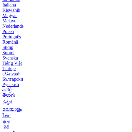
Italiana
Kiswahili
Magyar
Melayu
Nederlands
Polski
Português
Română
Shqip
Suomi
Svenska
Tiếng Việt
Türkçe
ελληνικά
Български
Русский
தமிழ்
తెలుగు
ಕನ್ನಡ
മലയാളം
ไทย
বাংলা
हिंदी