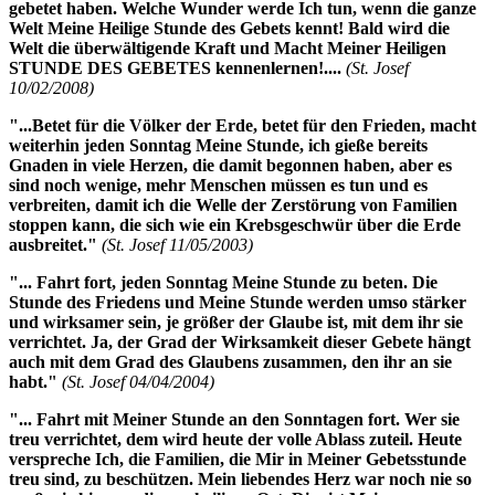
gebetet haben. Welche Wunder werde Ich tun, wenn die ganze
Welt
Meine Heilige Stunde des Gebets
kennt! Bald wird die
Welt die überwältigende Kraft und Macht
Meiner Heiligen
STUNDE DES GEBETES
kennenlernen!....
(St. Josef
10/02/2008)
"...Betet für die Völker der Erde, betet für den Frieden, macht
weiterhin jeden Sonntag
Meine Stunde
, ich gieße bereits
Gnaden in viele Herzen, die damit begonnen haben, aber es
sind noch wenige, mehr Menschen müssen es tun und es
verbreiten, damit ich die Welle der Zerstörung von Familien
stoppen kann, die sich wie ein Krebsgeschwür über die Erde
ausbreitet."
(St. Josef 11/05/2003)
"... Fahrt fort, jeden Sonntag Meine Stunde zu beten. Die
Stunde des Friedens
und
Meine Stunde
werden umso stärker
und wirksamer sein, je größer der Glaube ist, mit dem ihr sie
verrichtet. Ja, der Grad der Wirksamkeit dieser Gebete hängt
auch mit dem Grad des Glaubens zusammen, den ihr an sie
habt."
(St. Josef 04/04/2004)
"... Fahrt mit
Meiner Stunde
an den Sonntagen fort. Wer sie
treu verrichtet, dem wird heute der volle Ablass zuteil. Heute
verspreche Ich, die Familien, die Mir in
Meiner Gebetsstunde
treu sind, zu beschützen. Mein liebendes Herz war noch nie so