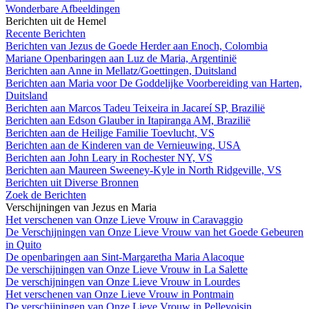
Wonderbare Afbeeldingen
Berichten uit de Hemel
Recente Berichten
Berichten van Jezus de Goede Herder aan Enoch, Colombia
Mariane Openbaringen aan Luz de Maria, Argentinië
Berichten aan Anne in Mellatz/Goettingen, Duitsland
Berichten aan Maria voor De Goddelijke Voorbereiding van Harten,
Duitsland
Berichten aan Marcos Tadeu Teixeira in Jacareí SP, Brazilië
Berichten aan Edson Glauber in Itapiranga AM, Brazilië
Berichten aan de Heilige Familie Toevlucht, VS
Berichten aan de Kinderen van de Vernieuwing, USA
Berichten aan John Leary in Rochester NY, VS
Berichten aan Maureen Sweeney-Kyle in North Ridgeville, VS
Berichten uit Diverse Bronnen
Zoek de Berichten
Verschijningen van Jezus en Maria
Het verschenen van Onze Lieve Vrouw in Caravaggio
De Verschijningen van Onze Lieve Vrouw van het Goede Gebeuren
in Quito
De openbaringen aan Sint-Margaretha Maria Alacoque
De verschijningen van Onze Lieve Vrouw in La Salette
De verschijningen van Onze Lieve Vrouw in Lourdes
Het verschenen van Onze Lieve Vrouw in Pontmain
De verschijningen van Onze Lieve Vrouw in Pellevoisin