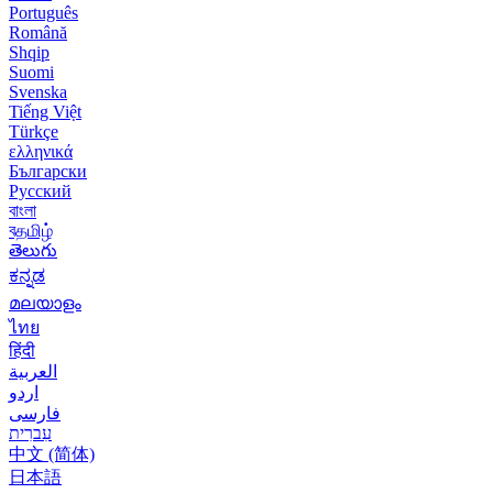
Português
Română
Shqip
Suomi
Svenska
Tiếng Việt
Türkçe
ελληνικά
Български
Русский
বাংলা
বதமிழ்
తెలుగు
ಕನ್ನಡ
മലയാളം
ไทย
हिंदी
العربية
اردو
فارسی
עִברִית
中文 (简体)
日本語