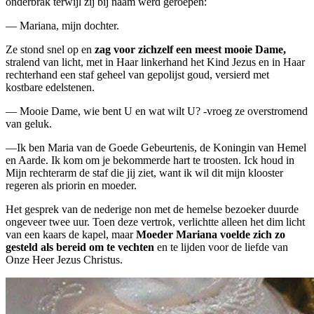
onderbrak terwijl zij bij naam werd geroepen:
— Mariana, mijn dochter.
Ze stond snel op en
zag voor zichzelf een meest mooie Dame,
stralend van licht, met in Haar linkerhand het Kind Jezus en in Haar
rechterhand een staf geheel van gepolijst goud, versierd met
kostbare edelstenen.
— Mooie Dame, wie bent U en wat wilt U? -vroeg ze overstromend
van geluk.
—Ik ben Maria van de Goede Gebeurtenis, de Koningin van Hemel
en Aarde. Ik kom om je bekommerde hart te troosten. Ick houd in
Mijn rechterarm de staf die jij ziet, want ik wil dit mijn klooster
regeren als priorin en moeder.
Het gesprek van de nederige non met de hemelse bezoeker duurde
ongeveer twee uur. Toen deze vertrok, verlichtte alleen het dim licht
van een kaars de kapel, maar
Moeder Mariana voelde zich zo
gesteld als bereid om te vechten
en te lijden voor de liefde van
Onze Heer Jezus Christus.