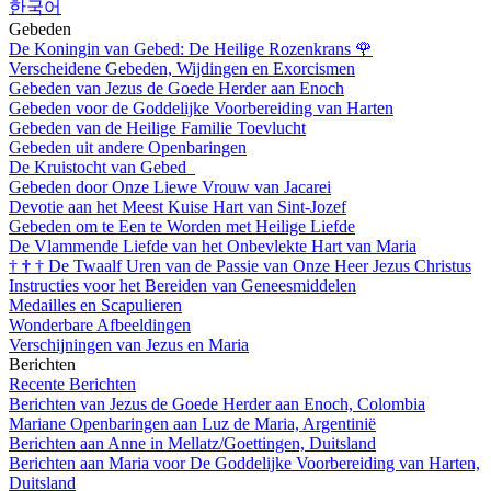
한국어
Gebeden
De Koningin van Gebed: De Heilige Rozenkrans
🌹
Verscheidene Gebeden, Wijdingen en Exorcismen
Gebeden van Jezus de Goede Herder aan Enoch
Gebeden voor de Goddelijke Voorbereiding van Harten
Gebeden van de Heilige Familie Toevlucht
Gebeden uit andere Openbaringen
De Kruistocht van Gebed
Gebeden door Onze Liewe Vrouw van Jacarei
Devotie aan het Meest Kuise Hart van Sint-Jozef
Gebeden om te Een te Worden met Heilige Liefde
De Vlammende Liefde van het Onbevlekte Hart van Maria
†
†
†
De Twaalf Uren van de Passie van Onze Heer Jezus Christus
Instructies voor het Bereiden van Geneesmiddelen
Medailles en Scapulieren
Wonderbare Afbeeldingen
Verschijningen van Jezus en Maria
Berichten
Recente Berichten
Berichten van Jezus de Goede Herder aan Enoch, Colombia
Mariane Openbaringen aan Luz de Maria, Argentinië
Berichten aan Anne in Mellatz/Goettingen, Duitsland
Berichten aan Maria voor De Goddelijke Voorbereiding van Harten,
Duitsland