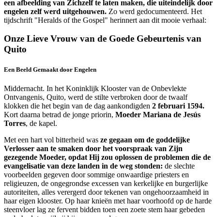
een afbeelding van Zichzelf te laten maken, die uiteindelijk door
engelen zelf werd uitgehouwen.
Zo werd gedocumenteerd. Het
tijdschrift "Heralds of the Gospel" herinnert aan dit mooie verhaal:
Onze Lieve Vrouw van de Goede Gebeurtenis van
Quito
Een Beeld Gemaakt door Engelen
Middernacht. In het Koninklijk Klooster van de Onbevlekte
Ontvangenis, Quito, werd de stilte verbroken door de twaalf
klokken die het begin van de dag aankondigden
2 februari 1594.
Kort daarna betrad de jonge priorin,
Moeder Mariana de Jesús
Torres
, de kapel.
Met een hart vol bitterheid was
ze gegaan om de goddelijke
Verlosser aan te smaken door het voorspraak van Zijn
gezegende Moeder, opdat Hij zou oplossen de problemen die de
evangelisatie van deze landen in de weg stonden:
de slechte
voorbeelden gegeven door sommige onwaardige priesters en
religieuzen, de ongegrondse excessen van kerkelijke en burgerlijke
autoriteiten, alles verergerd door tekenen van ongehoorzaamheid in
haar eigen klooster. Op haar knieën met haar voorhoofd op de harde
steenvloer lag ze fervent bidden toen een zoete stem haar gebeden