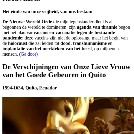
Het einde van onze vrijheid, van ons bestaan
De Nieuwe Wereld Orde
die mijn tegenstander dient is al
begonnen de wereld te domineren, zijn
agenda van tirannie
begon
met het plan van
vaccins en vaccinatie tegen de bestaande
pandemie
; deze vaccins zijn niet de oplossing, maar het begin van
de
holocaust
die zal leiden tot
dood
,
transhumanisme
en
implantatie van het merkteken van het beest
, op miljoenen
mensen. (
Ga door
)
De Verschijningen van Onze Lieve Vrouw
van het Goede Gebeuren in Quito
1594-1634, Quito, Ecuador