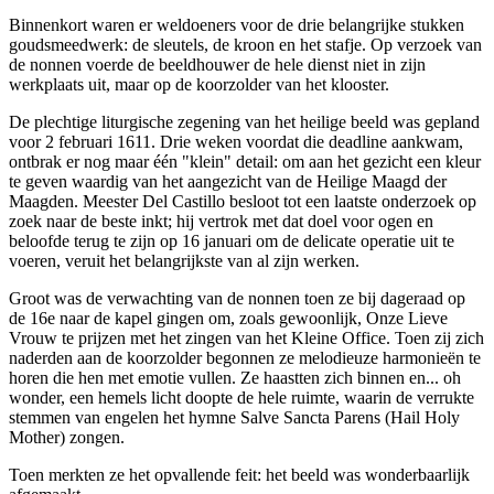
Binnenkort waren er weldoeners voor de drie belangrijke stukken
goudsmeedwerk: de sleutels, de kroon en het stafje. Op verzoek van
de nonnen voerde de beeldhouwer de hele dienst niet in zijn
werkplaats uit, maar op de koorzolder van het klooster.
De plechtige liturgische zegening van het heilige beeld was gepland
voor 2 februari 1611. Drie weken voordat die deadline aankwam,
ontbrak er nog maar één "klein" detail: om aan het gezicht een kleur
te geven waardig van het aangezicht van de Heilige Maagd der
Maagden. Meester Del Castillo besloot tot een laatste onderzoek op
zoek naar de beste inkt; hij vertrok met dat doel voor ogen en
beloofde terug te zijn op 16 januari om de delicate operatie uit te
voeren, veruit het belangrijkste van al zijn werken.
Groot was de verwachting van de nonnen toen ze bij dageraad op
de 16e naar de kapel gingen om, zoals gewoonlijk, Onze Lieve
Vrouw te prijzen met het zingen van het Kleine Office. Toen zij zich
naderden aan de koorzolder begonnen ze melodieuze harmonieën te
horen die hen met emotie vullen. Ze haastten zich binnen en... oh
wonder, een hemels licht doopte de hele ruimte, waarin de verrukte
stemmen van engelen het hymne Salve Sancta Parens (Hail Holy
Mother) zongen.
Toen merkten ze het opvallende feit: het beeld was wonderbaarlijk