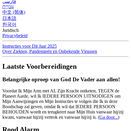
فارسی
עִברִית
中文 (简体)
日本語
한국어
Juridisch
Privacybeleid
Instructies voor Dit Jaar 2025
Over Ziekten, Pandemieën en Onbekende Virussen
Laatste Voorbereidingen
Belangrijke oproep van God De Vader aan allen!
Voordat Ik Mijn Arm met AL Zijn Kracht ontketen, TEGEN de
Planeet Aarde, wil Ik IEDERE PERSOON UITNODIGEN om
Mijn Aanwijzingen en Mijn Instructies te volgen die Ik in deze
Boodschap zal geven, omdat Ik wil dat IEDERE PERSOON
BEHOUDEN wordt en terugkeert naar Mijn Huis vanwaar hij/zij
kwam, vanwaar hij/zij vertrok en vanwaar hij/zij is.
(
Ga door...
)
Rood Alarm