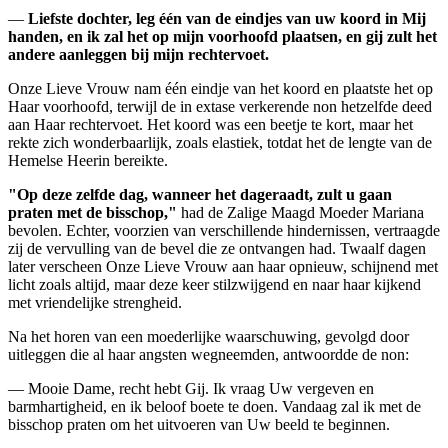
—
Liefste dochter, leg één van de eindjes van uw koord in Mij
handen, en ik zal het op mijn voorhoofd plaatsen, en gij zult het
andere aanleggen bij mijn rechtervoet.
Onze Lieve Vrouw nam één eindje van het koord en plaatste het op
Haar voorhoofd, terwijl de in extase verkerende non hetzelfde deed
aan Haar rechtervoet. Het koord was een beetje te kort, maar het
rekte zich wonderbaarlijk, zoals elastiek, totdat het de lengte van de
Hemelse Heerin bereikte.
"Op deze zelfde dag, wanneer het dageraadt, zult u gaan
praten met de bisschop,"
had de Zalige Maagd Moeder Mariana
bevolen. Echter, voorzien van verschillende hindernissen, vertraagde
zij de vervulling van de bevel die ze ontvangen had. Twaalf dagen
later verscheen Onze Lieve Vrouw aan haar opnieuw, schijnend met
licht zoals altijd, maar deze keer stilzwijgend en naar haar kijkend
met vriendelijke strengheid.
Na het horen van een moederlijke waarschuwing, gevolgd door
uitleggen die al haar angsten wegneemden, antwoordde de non:
— Mooie Dame, recht hebt Gij. Ik vraag Uw vergeven en
barmhartigheid, en ik beloof boete te doen. Vandaag zal ik met de
bisschop praten om het uitvoeren van Uw beeld te beginnen.