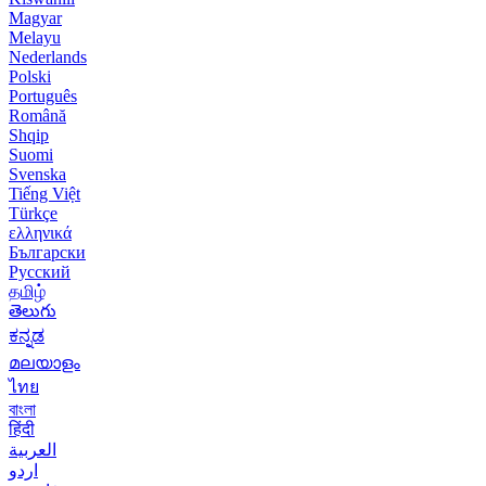
Magyar
Melayu
Nederlands
Polski
Português
Română
Shqip
Suomi
Svenska
Tiếng Việt
Türkçe
ελληνικά
Български
Русский
தமிழ்
తెలుగు
ಕನ್ನಡ
മലയാളം
ไทย
বাংলা
हिंदी
العربية
اردو