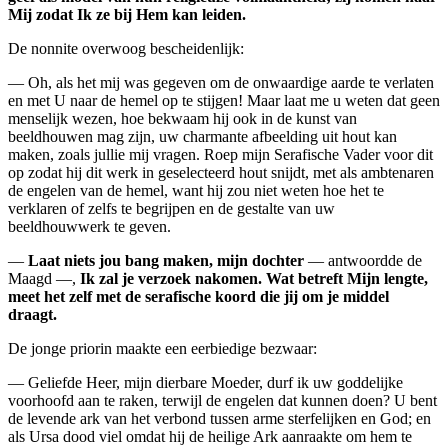
Mij zodat Ik ze bij Hem kan leiden.
De nonnite overwoog bescheidenlijk:
— Oh, als het mij was gegeven om de onwaardige aarde te verlaten
en met U naar de hemel op te stijgen! Maar laat me u weten dat geen
menselijk wezen, hoe bekwaam hij ook in de kunst van
beeldhouwen mag zijn, uw charmante afbeelding uit hout kan
maken, zoals jullie mij vragen. Roep mijn Serafische Vader voor dit
op zodat hij dit werk in geselecteerd hout snijdt, met als ambtenaren
de engelen van de hemel, want hij zou niet weten hoe het te
verklaren of zelfs te begrijpen en de gestalte van uw
beeldhouwwerk te geven.
—
Laat niets jou bang maken, mijn dochter
— antwoordde de
Maagd —,
Ik zal je verzoek nakomen. Wat betreft Mijn lengte,
meet het zelf met de serafische koord die jij om je middel
draagt.
De jonge priorin maakte een eerbiedige bezwaar:
— Geliefde Heer, mijn dierbare Moeder, durf ik uw goddelijke
voorhoofd aan te raken, terwijl de engelen dat kunnen doen? U bent
de levende ark van het verbond tussen arme sterfelijken en God; en
als Ursa dood viel omdat hij de heilige Ark aanraakte om hem te