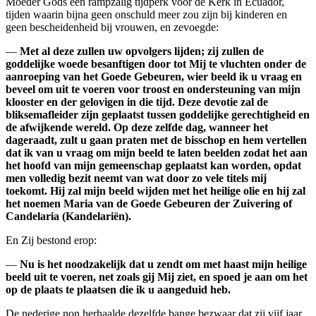
Moeder Gods een rampzalig tijdperk voor de Kerk in Ecuador,
tijden waarin bijna geen onschuld meer zou zijn bij kinderen en
geen bescheidenheid bij vrouwen, en zevoegde:
—
Met al deze zullen uw opvolgers lijden; zij zullen de
goddelijke woede besanftigen door tot Mij te vluchten onder de
aanroeping van het Goede Gebeuren, wier beeld ik u vraag en
beveel om uit te voeren voor troost en ondersteuning van mijn
klooster en der gelovigen in die tijd. Deze devotie zal de
bliksemafleider zijn geplaatst tussen goddelijke gerechtigheid en
de afwijkende wereld. Op deze zelfde dag, wanneer het
dageraadt, zult u gaan praten met de bisschop en hem vertellen
dat ik van u vraag om mijn beeld te laten beelden zodat het aan
het hoofd van mijn gemeenschap geplaatst kan worden, opdat
men volledig bezit neemt van wat door zo vele titels mij
toekomt. Hij zal mijn beeld wijden met het heilige olie en hij zal
het noemen Maria van de Goede Gebeuren der Zuivering of
Candelaria (Kandelariën).
En Zij bestond erop:
—
Nu is het noodzakelijk dat u zendt om met haast mijn heilige
beeld uit te voeren, net zoals gij Mij ziet, en spoed je aan om het
op de plaats te plaatsen die ik u aangeduid heb.
De nederige non herhaalde dezelfde bange bezwaar dat zij vijf jaar