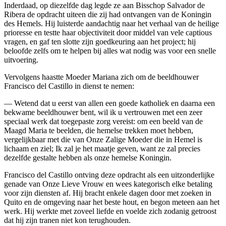
Inderdaad, op diezelfde dag legde ze aan Bisschop Salvador de
Ribera de opdracht uiteen die zij had ontvangen van de Koningin
des Hemels. Hij luisterde aandachtig naar het verhaal van de heilige
prioresse en testte haar objectiviteit door middel van vele captious
vragen, en gaf ten slotte zijn goedkeuring aan het project; hij
beloofde zelfs om te helpen bij alles wat nodig was voor een snelle
uitvoering.
Vervolgens haastte Moeder Mariana zich om de beeldhouwer
Francisco del Castillo in dienst te nemen:
— Wetend dat u eerst van allen een goede katholiek en daarna een
bekwame beeldhouwer bent, wil ik u vertrouwen met een zeer
speciaal werk dat toegepaste zorg vereist: om een beeld van de
Maagd Maria te beelden, die hemelse trekken moet hebben,
vergelijkbaar met die van Onze Zalige Moeder die in Hemel is
lichaam en ziel; Ik zal je het maatje geven, want ze zal precies
dezelfde gestalte hebben als onze hemelse Koningin.
Francisco del Castillo ontving deze opdracht als een uitzonderlijke
genade van Onze Lieve Vrouw en wees kategorisch elke betaling
voor zijn diensten af. Hij bracht enkele dagen door met zoeken in
Quito en de omgeving naar het beste hout, en begon meteen aan het
werk. Hij werkte met zoveel liefde en voelde zich zodanig getroost
dat hij zijn tranen niet kon terughouden.