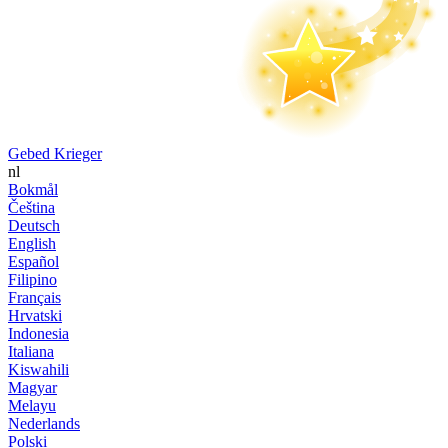
Gebed Krieger
nl
Bokmål
Čeština
Deutsch
English
Español
Filipino
Français
Hrvatski
Indonesia
Italiana
Kiswahili
Magyar
Melayu
Nederlands
Polski