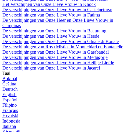
Het Verschijnen van Onze Lieve Vrouw in Knock
De verschijningen van Onze Lieve Vrouw in Castelpetroso
De verschijningen van Onze Lieve Vrouw in Fátima
De verschijningen van Onze Heer en Onze Lieve Vrouw in
Campinas
De verschijningen van Onze Lieve Vrouw in Beauraing
De verschijningen van Onze Lieve Vrouw in Heede
De verschijningen van Onze Lieve Vrouw in Ghiaie di Bonate
De verschijningen van Rosa Mistica in Montichiari en Fontanelle
De verschijningen van Onze Lieve Vrouw in Garabandal
De verschijningen van Onze Lieve Vrouw in Međugorje
De verschijningen van Onze Lieve Vrouw in Heilige Liefde
De verschijningen van Onze Lieve Vrouw in Jacareí
Taal
Bokmål
Čeština
Deutsch
English
Español
Filipino
Français
Hrvatski
Indonesia
Italiana
Kiswahili