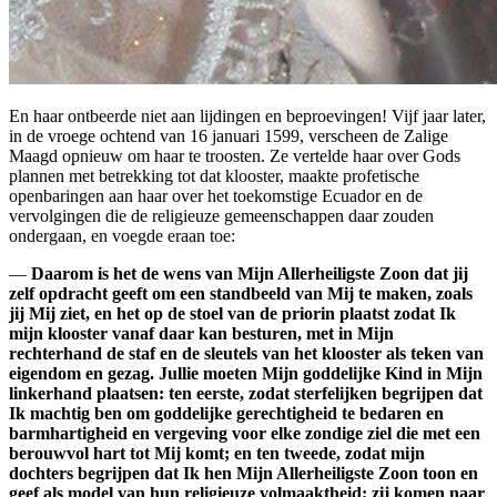
En haar ontbeerde niet aan lijdingen en beproevingen! Vijf jaar later,
in de vroege ochtend van 16 januari 1599, verscheen de Zalige
Maagd opnieuw om haar te troosten. Ze vertelde haar over Gods
plannen met betrekking tot dat klooster, maakte profetische
openbaringen aan haar over het toekomstige Ecuador en de
vervolgingen die de religieuze gemeenschappen daar zouden
ondergaan, en voegde eraan toe:
—
Daarom is het de wens van Mijn Allerheiligste Zoon dat
jij
zelf opdracht geeft om een standbeeld van Mij te maken, zoals
jij Mij ziet, en het op de stoel van de priorin plaatst zodat Ik
mijn klooster vanaf daar kan besturen,
met in Mijn
rechterhand de staf en de sleutels van het klooster als teken van
eigendom en gezag. Jullie moeten Mijn goddelijke Kind in Mijn
linkerhand plaatsen: ten eerste, zodat sterfelijken begrijpen dat
Ik machtig ben om goddelijke gerechtigheid te bedaren en
barmhartigheid en vergeving voor elke zondige ziel die met een
berouwvol hart tot Mij komt; en ten tweede, zodat mijn
dochters begrijpen dat Ik hen Mijn Allerheiligste Zoon toon en
geef als model van hun religieuze volmaaktheid; zij komen naar