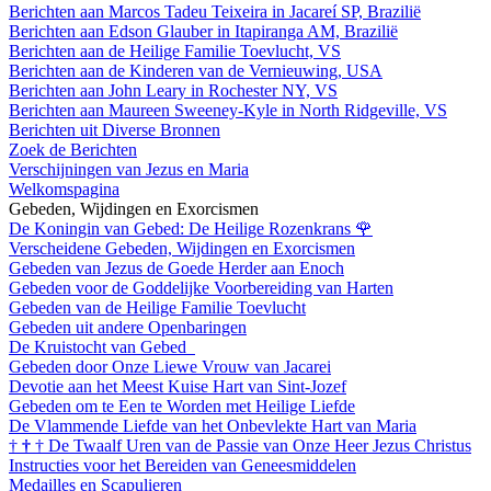
Berichten aan Marcos Tadeu Teixeira in Jacareí SP, Brazilië
Berichten aan Edson Glauber in Itapiranga AM, Brazilië
Berichten aan de Heilige Familie Toevlucht, VS
Berichten aan de Kinderen van de Vernieuwing, USA
Berichten aan John Leary in Rochester NY, VS
Berichten aan Maureen Sweeney-Kyle in North Ridgeville, VS
Berichten uit Diverse Bronnen
Zoek de Berichten
Verschijningen van Jezus en Maria
Welkomspagina
Gebeden, Wijdingen en Exorcismen
De Koningin van Gebed: De Heilige Rozenkrans
🌹
Verscheidene Gebeden, Wijdingen en Exorcismen
Gebeden van Jezus de Goede Herder aan Enoch
Gebeden voor de Goddelijke Voorbereiding van Harten
Gebeden van de Heilige Familie Toevlucht
Gebeden uit andere Openbaringen
De Kruistocht van Gebed
Gebeden door Onze Liewe Vrouw van Jacarei
Devotie aan het Meest Kuise Hart van Sint-Jozef
Gebeden om te Een te Worden met Heilige Liefde
De Vlammende Liefde van het Onbevlekte Hart van Maria
†
†
†
De Twaalf Uren van de Passie van Onze Heer Jezus Christus
Instructies voor het Bereiden van Geneesmiddelen
Medailles en Scapulieren