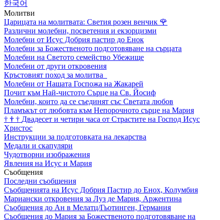
한국어
Молитви
Царицата на молитвата: Светия розен венчик
🌹
Различни молебни, посветения и екзорцизми
Молебни от Исус Добрия пастир до Енок
Молебни за Божественото подготовяване на сърцата
Молебни на Светото семейство Убежище
Молебни от други откровения
Кръстовият поход за молитва
Молебни от Нашата Госпожа на Жакарей
Почит към Най-чистото Сърце на Св. Йосиф
Молебни, които да се съединят със Светата любов
Пламъкът от любовта към Непорочното сърце на Мария
†
†
†
Двадесет и четири часа от Страстите на Господ Исус
Христос
Инструкции за подготовката на лекарства
Медали и скапуляри
Чудотворни изображения
Явления на Исус и Мария
Съобщения
Последни съобщения
Съобщенията на Исус Добрия Пастир до Енох, Колумбия
Мариански откровения за Луз де Мария, Аржентина
Съобщения до Ан в Мелатц/Гьотинген, Германия
Съобщения до Мария за Божественото подготовяване на