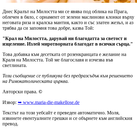
Днес Кралът на Милостта ми се явява под облика на Прага,
облечен в бяло, с орнамент от зелени маслинови клонки върху
неговата риза и кралска мантия, както и със златен жезъл, и аз
трябва да си запомня това добре, казва Той:
"Крал на Милостта, дарувай ни благодатта за светост и
изцеление. Излей миротворната благодат в всички сърца."
Това добавка към десетката от розенкранцата е желание на
Краля на Милостта. Той ме благославя и изчезва във
светлината.
Този съобщение се публикува без предразсъдък към решението
на Римокатолическата църква.
Авторски права.
©
Извор:
➥ www.maria-die-makellose.de
Текстът на този уебсайт е преведен автоматично. Моля,
извинете евентуалните грешки и се обърнете към английския
превод.