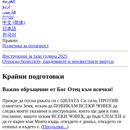
العربية
اردو
فارسی
עִברִית
中文 (简体)
日本語
한국어
Правни
Политика за потапност
Инструкции за тази година 2025
Относно болестите, пандемиите и неизвестните вируси
Крайни подготовки
Важно обръщение от Бог Отец към всички!
Прежде да пусна ръката си с ЦЯЛАТА Си сила, ПРОТИВ
планетата Земя, искам да ПОВИКАМ ВСЕКИ ЧОВЕК да
следва моите указания и инструкции, които ще дам в това
послание, защото искам ВСЕКИ ЧОВЕК, да бъде СПАСЕН и
да се върне към Моята къща, откъдето е дошъл, откъдето си
отишъл и където е.
(
Продължи...
)