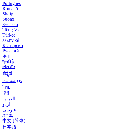
Português
Română
Shqip
Suomi
Svenska
Tiếng Việt
Türkçe
ελληνικά
Български
Русский
বাংলা
বதமிழ்
తెలుగు
ಕನ್ನಡ
മലയാളം
ไทย
हिंदी
العربية
اردو
فارسی
עִברִית
中文 (简体)
日本語