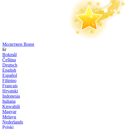
Молитвен Воин
Бг
Bokmål
Čeština
Deutsch
English
Español
Filipino
Français
Hrvatski
Indonesia
Italiana
Kiswahili
Magyar
Melayu
Nederlands
Polski