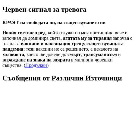
Червен сигнал за тревога
КРАЯТ на свободата ни, на съществуването ни
Новия световен ред
, който служи на моя противник, вече е
започнал да доминира света,
агитата му за тирания
започва с
плана за
вакцини и ваксинация срещу съществуващата
пандемия
; тези ваксини не са решението, а началото на
холокоста
, който ще доведе до
смърт
,
трансуманизъм
и
вграждане на знака на звярата
в милиони човешки
същества. (
Продължи
)
Съобщения от Различни Източници