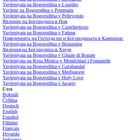
Yavleniyata na Bogoroditsa v Lourdes
Yavlene na Bogoroditsa v Pontmain
Yavleniyata na Bogoroditsa v Pellevoisin
Явление на Богородица в Нок
Yavleniyata na Bogoroditsa v Castelpetroso
Yavleniyata na Bogoroditsa v Fatima
Появленията на Господа ни и Богородицата в Кампинас
Yavleniyata na Bogoroditsa v Beauraing
Явления на Богородица в Хееде
Yavleniyata na Bogoroditsa v Ghiaie di Bonate
Yavleniyata na Rosa Mistica v Montichiari i Fontanelle
Yavleniyata na Bogoroditsa v Garabandal
Yavleniyata na Bogoroditsa v Medjugorje
Yavleniyata na Bogoroditsa v Holy Love
Yavleniyata na Bogoroditsa v Jacarei
Език
Bokmål
Čeština
Deutsch
English
Español
Filipino
Français
Hrvatski
Indonesia