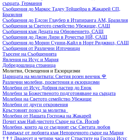
сърцата, Германия
Съобщения до Маркос Тадеу Тейшейра в Жакарей СП,
Бразилия
Съобщения до Едсон Глаубер в Итапиранга АМ, Бразилия
Съобщения за Светото семейство Убежище, САЩ
Съобщения към Децата на Обновението, САЩ
Съобщения до Джон Лири в Рочестър НЙ, САЩ
Съобщения до Морин Суини-Кайл в Норт Риджвил, САЩ
Съобщения от Различни Източници
Търсене на Съобщенията
Явления на Исус и Мария
Добредошлица страница
Молитви, Освещения и Екзорцизми
Царицата на молитвата: Светия розен венчик
🌹
Различни молебни, посветения и екзорцизми
Молебни от Исус Добрия пастир до Енок
Молебни за Божественото подготовяване на сърцата
Молебни на Светото семейство Убежище
Молебни от други откровения
Кръстовият поход за молитва
Молебни от Нашата Госпожа на Жакарей
Почит към Най-чистото Сърце на Св. Йосиф
Молебни, които да се съединят със Светата любов
Пламъкът от любовта към Непорочното сърце на Мария
†
†
†
Двадесет и четири часа от Страстите на Господ Исус