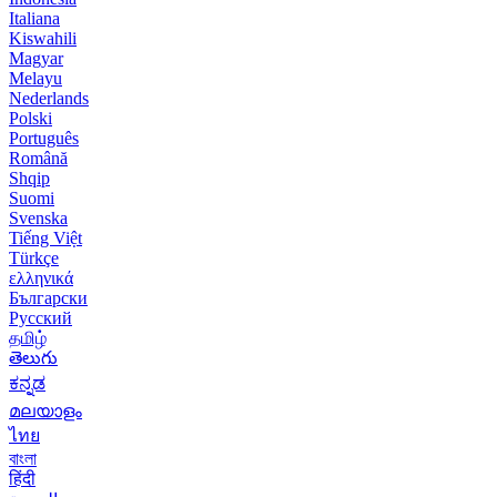
Italiana
Kiswahili
Magyar
Melayu
Nederlands
Polski
Português
Română
Shqip
Suomi
Svenska
Tiếng Việt
Türkçe
ελληνικά
Български
Русский
தமிழ்
తెలుగు
ಕನ್ನಡ
മലയാളം
ไทย
বাংলা
हिंदी