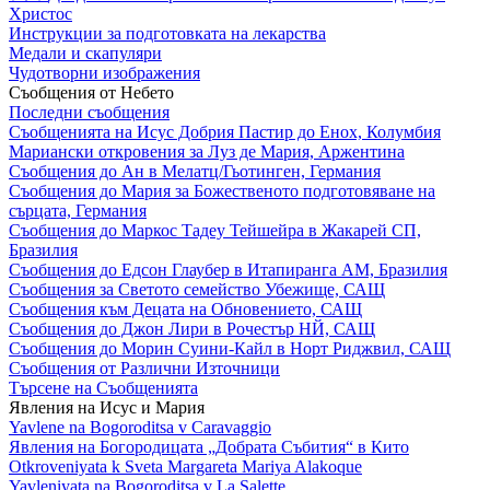
Христос
Инструкции за подготовката на лекарства
Медали и скапуляри
Чудотворни изображения
Съобщения от Небето
Последни съобщения
Съобщенията на Исус Добрия Пастир до Енох, Колумбия
Мариански откровения за Луз де Мария, Аржентина
Съобщения до Ан в Мелатц/Гьотинген, Германия
Съобщения до Мария за Божественото подготовяване на
сърцата, Германия
Съобщения до Маркос Тадеу Тейшейра в Жакарей СП,
Бразилия
Съобщения до Едсон Глаубер в Итапиранга АМ, Бразилия
Съобщения за Светото семейство Убежище, САЩ
Съобщения към Децата на Обновението, САЩ
Съобщения до Джон Лири в Рочестър НЙ, САЩ
Съобщения до Морин Суини-Кайл в Норт Риджвил, САЩ
Съобщения от Различни Източници
Търсене на Съобщенията
Явления на Исус и Мария
Yavlene na Bogoroditsa v Caravaggio
Явления на Богородицата „Добрата Събития“ в Кито
Otkroveniyata k Sveta Margareta Mariya Alakoque
Yavleniyata na Bogoroditsa v La Salette