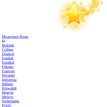
Молитвен Воин
Бг
Bokmål
Čeština
Deutsch
English
Español
Filipino
Français
Hrvatski
Indonesia
Italiana
Kiswahili
Magyar
Melayu
Nederlands
Polski