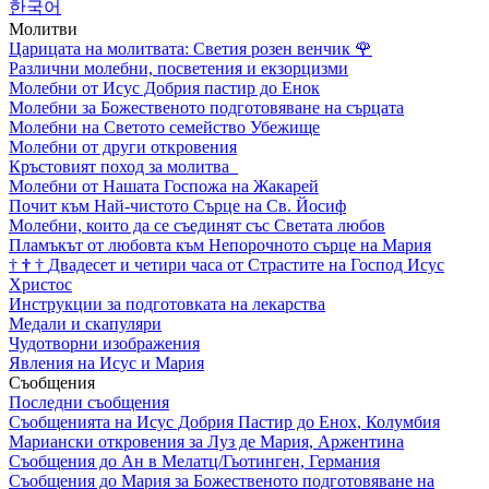
한국어
Молитви
Царицата на молитвата: Светия розен венчик
🌹
Различни молебни, посветения и екзорцизми
Молебни от Исус Добрия пастир до Енок
Молебни за Божественото подготовяване на сърцата
Молебни на Светото семейство Убежище
Молебни от други откровения
Кръстовият поход за молитва
Молебни от Нашата Госпожа на Жакарей
Почит към Най-чистото Сърце на Св. Йосиф
Молебни, които да се съединят със Светата любов
Пламъкът от любовта към Непорочното сърце на Мария
†
†
†
Двадесет и четири часа от Страстите на Господ Исус
Христос
Инструкции за подготовката на лекарства
Медали и скапуляри
Чудотворни изображения
Явления на Исус и Мария
Съобщения
Последни съобщения
Съобщенията на Исус Добрия Пастир до Енох, Колумбия
Мариански откровения за Луз де Мария, Аржентина
Съобщения до Ан в Мелатц/Гьотинген, Германия
Съобщения до Мария за Божественото подготовяване на