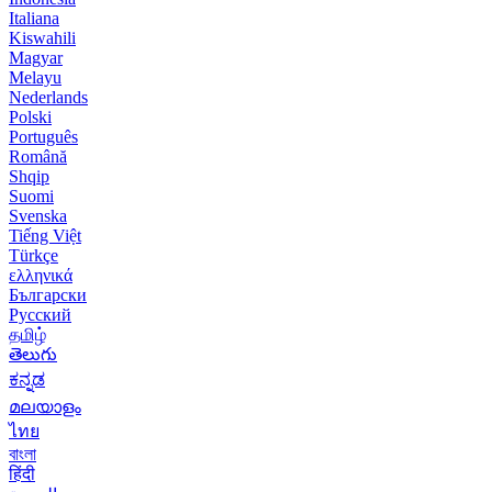
Italiana
Kiswahili
Magyar
Melayu
Nederlands
Polski
Português
Română
Shqip
Suomi
Svenska
Tiếng Việt
Türkçe
ελληνικά
Български
Русский
தமிழ்
తెలుగు
ಕನ್ನಡ
മലയാളം
ไทย
বাংলা
हिंदी