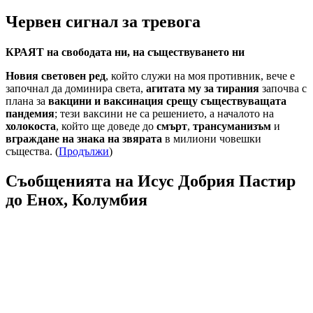
Червен сигнал за тревога
КРАЯТ на свободата ни, на съществуването ни
Новия световен ред
, който служи на моя противник, вече е
започнал да доминира света,
агитата му за тирания
започва с
плана за
вакцини и ваксинация срещу съществуващата
пандемия
; тези ваксини не са решението, а началото на
холокоста
, който ще доведе до
смърт
,
трансуманизъм
и
вграждане на знака на звярата
в милиони човешки
същества. (
Продължи
)
Съобщенията на Исус Добрия Пастир
до Енох, Колумбия