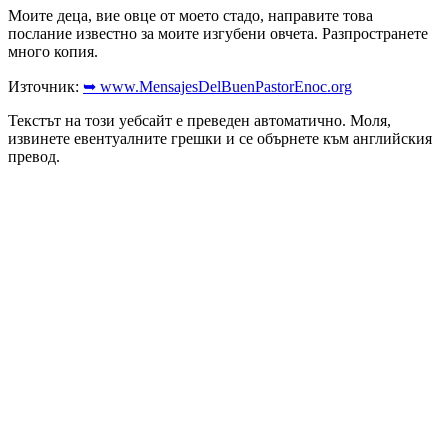
Моите деца, вие овце от моето стадо, направите това
послание известно за моите изгубени овчета. Разпространете
много копия.
Източник:
➥ www.MensajesDelBuenPastorEnoc.org
Текстът на този уебсайт е преведен автоматично. Моля,
извинете евентуалните грешки и се обърнете към английския
превод.