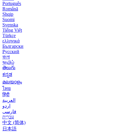
Português
Română
Shqip
Suomi
Svenska
Tiếng Việt
Türkçe
ελληνικά
Български
Русский
বাংলা
বதமிழ்
తెలుగు
ಕನ್ನಡ
മലയാളം
ไทย
हिंदी
العربية
اردو
فارسی
עִברִית
中文 (简体)
日本語