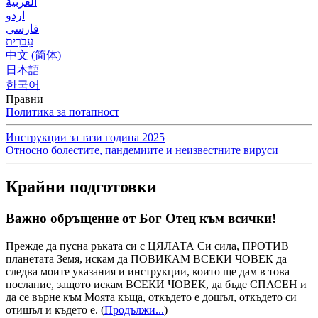
العربية
اردو
فارسی
עִברִית
中文 (简体)
日本語
한국어
Правни
Политика за потапност
Инструкции за тази година 2025
Относно болестите, пандемиите и неизвестните вируси
Крайни подготовки
Важно обръщение от Бог Отец към всички!
Прежде да пусна ръката си с ЦЯЛАТА Си сила, ПРОТИВ
планетата Земя, искам да ПОВИКАМ ВСЕКИ ЧОВЕК да
следва моите указания и инструкции, които ще дам в това
послание, защото искам ВСЕКИ ЧОВЕК, да бъде СПАСЕН и
да се върне към Моята къща, откъдето е дошъл, откъдето си
отишъл и където е.
(
Продължи...
)