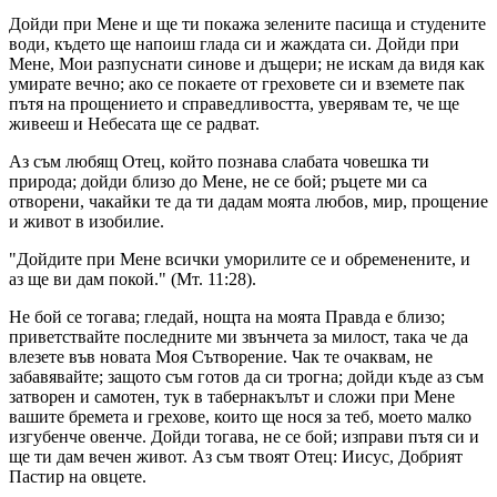
Дойди при Мене и ще ти покажа зелените пасища и студените
води, където ще напоиш глада си и жаждата си. Дойди при
Мене, Мои разпуснати синове и дъщери; не искам да видя как
умирате вечно; ако се покаете от греховете си и вземете пак
пътя на прощението и справедливостта, уверявам те, че ще
живееш и Небесата ще се радват.
Аз съм любящ Отец, който познава слабата човешка ти
природа; дойди близо до Мене, не се бой; ръцете ми са
отворени, чакайки те да ти дадам моята любов, мир, прощение
и живот в изобилие.
"Дойдите при Мене всички уморилите се и обременените, и
аз ще ви дам покой." (Мт. 11:28).
Не бой се тогава; гледай, нощта на моята Правда е близо;
приветствайте последните ми звънчета за милост, така че да
влезете във новата Моя Сътворение. Чак те очаквам, не
забавявайте; защото съм готов да си трогна; дойди къде аз съм
затворен и самотен, тук в табернакълът и сложи при Мене
вашите бремета и грехове, които ще нося за теб, моето малко
изгубенче овенче. Дойди тогава, не се бой; изправи пътя си и
ще ти дам вечен живот. Аз съм твоят Отец: Иисус, Добрият
Пастир на овцете.