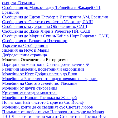
сърцата, Германия
Съобщения до Маркос Тадеу Тейшейра в Жакарей СП,
Бразилия
Съобщения до Едсон Глаубер в Итапиранга АМ, Бразилия
Съобщения за Светото семейство Убежище, САЩ
Съобщения към Децата на Обновението, САЩ
Съобщения до Джон Лири в Рочестър НЙ, САЩ
Съобщения до Морин Суини-Кайл в Норт Риджвил, САЩ
Съобщения от Различни Източници
Търсене на Съобщенията
Явления на Исус и Мария
Добредошлица страница
Молитви, Освещения и Екзорцизми
Царицата на молитвата: Светия розен венчик
🌹
Различни молебни, посветения и екзорцизми
Молебни от Исус Добрия пастир до Енок
Молебни за Божественото подготовяване на сърцата
Молебни на Светото семейство Убежище
Молебни от други откровения
Кръстовият поход за молитва
Молебни от Нашата Госпожа на Жакарей
Почит към Най-чистото Сърце на Св. Йосиф
Молебни, които да се съединят със Светата любов
Пламъкът от любовта към Непорочното сърце на Мария
†
†
†
Двадесет и четири часа от Страстите на Господ Исус