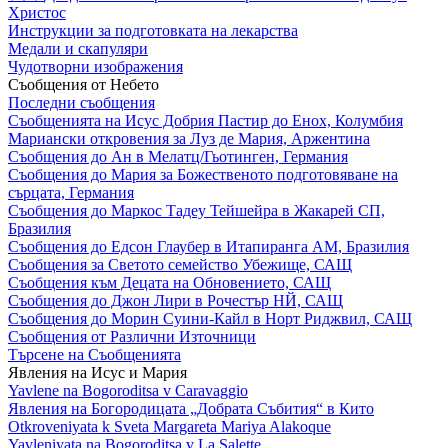
Христос
Инструкции за подготовката на лекарства
Медали и скапуляри
Чудотворни изображения
Съобщения от Небето
Последни съобщения
Съобщенията на Исус Добрия Пастир до Енох, Колумбия
Мариански откровения за Луз де Мария, Аржентина
Съобщения до Ан в Мелатц/Гьотинген, Германия
Съобщения до Мария за Божественото подготовяване на
сърцата, Германия
Съобщения до Маркос Тадеу Тейшейра в Жакарей СП,
Бразилия
Съобщения до Едсон Глаубер в Итапиранга АМ, Бразилия
Съобщения за Светото семейство Убежище, САЩ
Съобщения към Децата на Обновението, САЩ
Съобщения до Джон Лири в Рочестър НЙ, САЩ
Съобщения до Морин Суини-Кайл в Норт Риджвил, САЩ
Съобщения от Различни Източници
Търсене на Съобщенията
Явления на Исус и Мария
Yavlene na Bogoroditsa v Caravaggio
Явления на Богородицата „Добрата Събития“ в Кито
Otkroveniyata k Sveta Margareta Mariya Alakoque
Yavleniyata na Bogoroditsa v La Salette