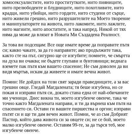
хомосексуалистите, нито проститутките, нито пияниците,
нито прелюбодеите и блудниците, нито похотливите, нито
крадци, нито убийци, нито гордите, нито студени от сърце,
нито живели грешно, нито разрушителите на Моето творение
и манипулаторите на живота, нито лакомите, нито лажлите,
нито магиите, нито апостатите, и така напред. Никой от тях
няма да може да влязат в Новата Ми Създадена Реалност.
За това ви подсещам: Все още имате време да поправите пътя
си; какво чакате, за да го направите; ако продължите така,
както сте на път, сигурно ще се изгубите; помнете, че смъртта
на духа ви очаква; не бъдете глупави и бунтовници; веднага
вземете пак пътя към вашето спасение; Не съм доволен да ви
видя мъртъв, искам да живеете и имате вечна живот.
Помни: Не дойдох на този свят заради праведниците, а за вас
грешни овце. Гледай Магдалената; тя беше изгубена, но се
покая и изправи пътя си, докато стана една от най-обичаните
ми ученици. Днес викна ти, моето изгубенче овенче, така че
точно както Магдалената направи, и ти да върнеш към пътя на
спасението си. Остави ги вашите пиршества и оргии; изправи
пътят си и ще ти дам вечен живот. Помни, че аз съм Добрият
Пастир, който дава живота си за овцете си; не се бой, моето
малко изгубенче овенче. Оставям 99-те, за да търся теб, мое
изгубенче овенче.