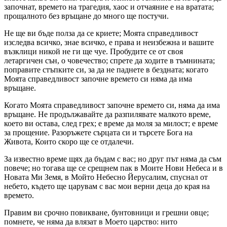
започнат, времето на трагедия, хаос и отчаяние е на вратата;
прощалното без връщане до много ще постучи.
Не ще ви бъде полза да се криете; Моята справедливост
изследва всичко, знае всичко, е права и неизбежна и вашите
възклици никой не ги ще чуе. Пробудите се от своя
летаргичен сън, о човечество; спрете да ходите в тъмнината;
поправите стъпките си, за да не паднете в бездната; когато
Моята справедливост започне времето си няма да има
връщане.
Когато Моята справедливост започне времето си, няма да има
връщане. Не продължавайте да разпилявате малкото време,
което ви остава, след грех; е време да моля за милост; е време
за прощение. Разоръжете сърцата си и търсете Бога на
Живота, Които скоро ще се отдалечи.
За известно време щях да бъдам с вас; но друг път няма да съм
повече; но тогава ще се срещнем пак в Моите Нови Небеса и в
Новата Ми Земя, в Мойто Небесно Йерусалим, спуснал от
небето, където ще царувам с вас мои верни деца до края на
времето.
Правим ви срочно повикване, бунтовници и грешни овце;
помнете, че няма да влязат в Моето царство: нито