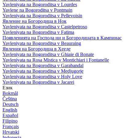
Yavleniyata na Bogoroditsa v Lourdes
Yavlene na Bogoroditsa v Pontmain
Yavleniyata na Bogoroditsa v Pellevoisin
Явление на Богородица в Нок
Yavleniyata na Bogoroditsa v Castelpetroso
Yavleniyata na Bogoroditsa v Fatima
Появленията на Господа ни и Богородицата в Кампинас
Yavleniyata na Bogoroditsa v Beauraing
Явления на Богородица в Хееде
Yavleniyata na Bogoroditsa v Ghiaie di Bonate
Yavleniyata na Rosa Mistica v Montichiari i Fontanelle
Yavleniyata na Bogoroditsa v Garabandal
Yavleniyata na Bogoroditsa v Medjugorje
Yavleniyata na Bogoroditsa v Holy Love
Yavleniyata na Bogoroditsa v Jacarei
Език
Bokmål
Čeština
Deutsch
English
Español
Filipino
Français
Hrvatski
Indonesia