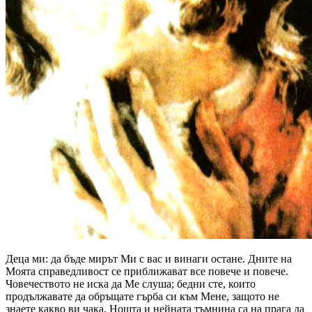
Деца ми: да бъде мирът Ми с вас и винаги остане. Дните на
Моята справедливост се приближават все повече и повече.
Човечеството не иска да Ме слуша; бедни сте, които
продължавате да обръщате гърба си към Мене, защото не
знаете какво ви чака. Нощта и нейната тъмнина са на прага да