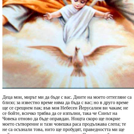
Деца мои, мирът ми да бъде с вас. Дните на моето оттегляне са
близо; за известно време няма да бъда с вас; но в друго време
ще се срещнем пак; във моя Небесен Йерусалим ви чакам; не
се бойте, всичко трябва да се изпълни, така че Синът на
Човека отново да бъде оправдан. Нощта скоро ще покрие
моето сътворение и тази човешка раса продължава слепа; те
не са осъзнали това, нито ще пробудят, праведността ми ще