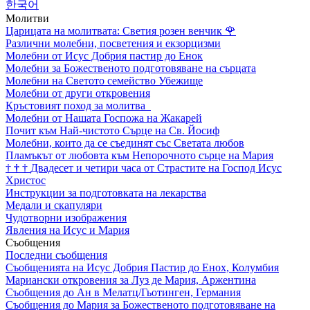
한국어
Молитви
Царицата на молитвата: Светия розен венчик
🌹
Различни молебни, посветения и екзорцизми
Молебни от Исус Добрия пастир до Енок
Молебни за Божественото подготовяване на сърцата
Молебни на Светото семейство Убежище
Молебни от други откровения
Кръстовият поход за молитва
Молебни от Нашата Госпожа на Жакарей
Почит към Най-чистото Сърце на Св. Йосиф
Молебни, които да се съединят със Светата любов
Пламъкът от любовта към Непорочното сърце на Мария
†
†
†
Двадесет и четири часа от Страстите на Господ Исус
Христос
Инструкции за подготовката на лекарства
Медали и скапуляри
Чудотворни изображения
Явления на Исус и Мария
Съобщения
Последни съобщения
Съобщенията на Исус Добрия Пастир до Енох, Колумбия
Мариански откровения за Луз де Мария, Аржентина
Съобщения до Ан в Мелатц/Гьотинген, Германия
Съобщения до Мария за Божественото подготовяване на