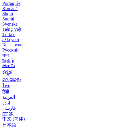
Português
Română
Shqip
Suomi
Svenska
Tiếng Việt
Türkçe
ελληνικά
Български
Русский
বাংলা
বதமிழ்
తెలుగు
ಕನ್ನಡ
മലയാളം
ไทย
हिंदी
العربية
اردو
فارسی
עִברִית
中文 (简体)
日本語