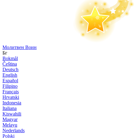
Молитвен Воин
Бг
Bokmål
Čeština
Deutsch
English
Español
Filipino
Français
Hrvatski
Indonesia
Italiana
Kiswahili
Magyar
Melayu
Nederlands
Polski