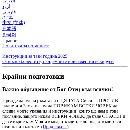
العربية
اردو
فارسی
עִברִית
中文 (简体)
日本語
한국어
Правни
Политика за потапност
Инструкции за тази година 2025
Относно болестите, пандемиите и неизвестните вируси
Крайни подготовки
Важно обръщение от Бог Отец към всички!
Прежде да пусна ръката си с ЦЯЛАТА Си сила, ПРОТИВ
планетата Земя, искам да ПОВИКАМ ВСЕКИ ЧОВЕК да
следва моите указания и инструкции, които ще дам в това
послание, защото искам ВСЕКИ ЧОВЕК, да бъде СПАСЕН и
да се върне към Моята къща, откъдето е дошъл, откъдето си
отишъл и където е.
(
Продължи...
)