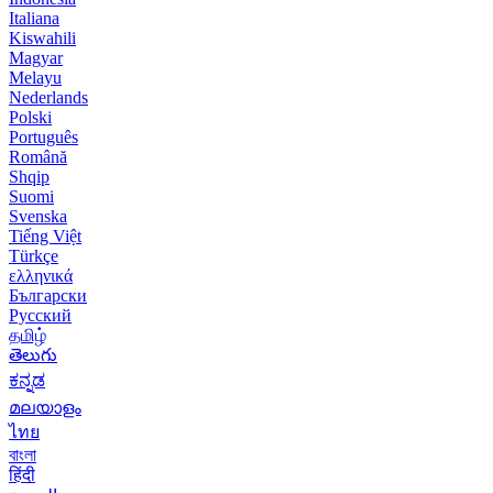
Italiana
Kiswahili
Magyar
Melayu
Nederlands
Polski
Português
Română
Shqip
Suomi
Svenska
Tiếng Việt
Türkçe
ελληνικά
Български
Русский
தமிழ்
తెలుగు
ಕನ್ನಡ
മലയാളം
ไทย
বাংলা
हिंदी