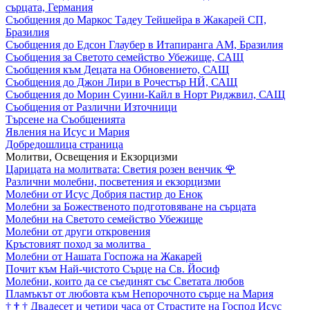
сърцата, Германия
Съобщения до Маркос Тадеу Тейшейра в Жакарей СП,
Бразилия
Съобщения до Едсон Глаубер в Итапиранга АМ, Бразилия
Съобщения за Светото семейство Убежище, САЩ
Съобщения към Децата на Обновението, САЩ
Съобщения до Джон Лири в Рочестър НЙ, САЩ
Съобщения до Морин Суини-Кайл в Норт Риджвил, САЩ
Съобщения от Различни Източници
Търсене на Съобщенията
Явления на Исус и Мария
Добредошлица страница
Молитви, Освещения и Екзорцизми
Царицата на молитвата: Светия розен венчик
🌹
Различни молебни, посветения и екзорцизми
Молебни от Исус Добрия пастир до Енок
Молебни за Божественото подготовяване на сърцата
Молебни на Светото семейство Убежище
Молебни от други откровения
Кръстовият поход за молитва
Молебни от Нашата Госпожа на Жакарей
Почит към Най-чистото Сърце на Св. Йосиф
Молебни, които да се съединят със Светата любов
Пламъкът от любовта към Непорочното сърце на Мария
†
†
†
Двадесет и четири часа от Страстите на Господ Исус