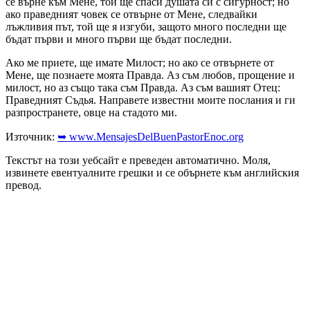
се върне към Мене, той ще спаси душата си с сигурност; но
ако праведният човек се отвърне от Мене, следвайки
лъжливия път, той ще я изгуби, защото много последни ще
бъдат първи и много първи ще бъдат последни.
Ако ме приете, ще имате Милост; но ако се отвърнете от
Мене, ще познаете моята Правда. Аз съм любов, прощение и
милост, но аз също така съм Правда. Аз съм вашият Отец:
Праведният Съдья. Направете известни моите послания и ги
разпространете, овце на стадото ми.
Източник:
➥ www.MensajesDelBuenPastorEnoc.org
Текстът на този уебсайт е преведен автоматично. Моля,
извинете евентуалните грешки и се обърнете към английския
превод.