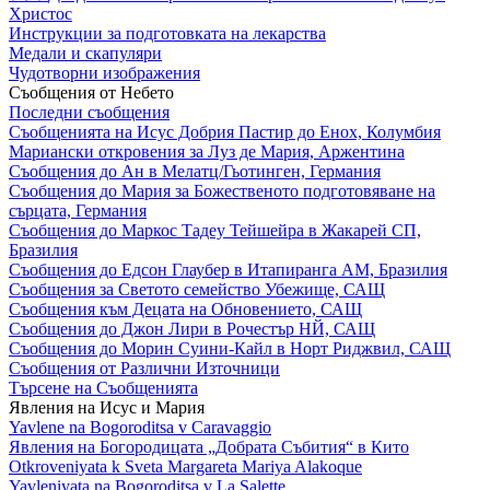
Христос
Инструкции за подготовката на лекарства
Медали и скапуляри
Чудотворни изображения
Съобщения от Небето
Последни съобщения
Съобщенията на Исус Добрия Пастир до Енох, Колумбия
Мариански откровения за Луз де Мария, Аржентина
Съобщения до Ан в Мелатц/Гьотинген, Германия
Съобщения до Мария за Божественото подготовяване на
сърцата, Германия
Съобщения до Маркос Тадеу Тейшейра в Жакарей СП,
Бразилия
Съобщения до Едсон Глаубер в Итапиранга АМ, Бразилия
Съобщения за Светото семейство Убежище, САЩ
Съобщения към Децата на Обновението, САЩ
Съобщения до Джон Лири в Рочестър НЙ, САЩ
Съобщения до Морин Суини-Кайл в Норт Риджвил, САЩ
Съобщения от Различни Източници
Търсене на Съобщенията
Явления на Исус и Мария
Yavlene na Bogoroditsa v Caravaggio
Явления на Богородицата „Добрата Събития“ в Кито
Otkroveniyata k Sveta Margareta Mariya Alakoque
Yavleniyata na Bogoroditsa v La Salette