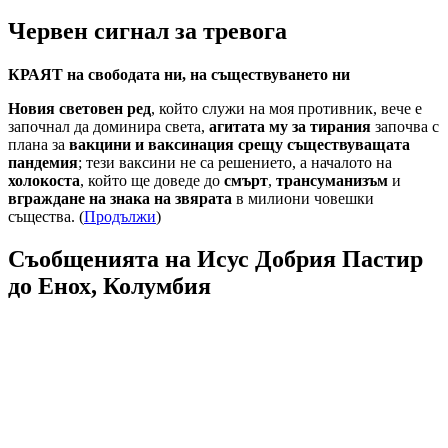
Червен сигнал за тревога
КРАЯТ на свободата ни, на съществуването ни
Новия световен ред
, който служи на моя противник, вече е
започнал да доминира света,
агитата му за тирания
започва с
плана за
вакцини и ваксинация срещу съществуващата
пандемия
; тези ваксини не са решението, а началото на
холокоста
, който ще доведе до
смърт
,
трансуманизъм
и
вграждане на знака на звярата
в милиони човешки
същества. (
Продължи
)
Съобщенията на Исус Добрия Пастир
до Енох, Колумбия