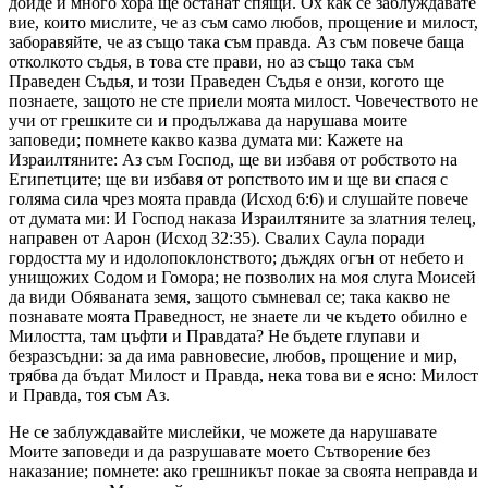
дойде и много хора ще останат спящи. Ох как се заблуждавате
вие, които мислите, че аз съм само любов, прощение и милост,
заборавяйте, че аз също така съм правда. Аз съм повече баща
отколкото съдья, в това сте прави, но аз също така съм
Праведен Съдья, и този Праведен Съдья е онзи, когото ще
познаете, защото не сте приели моята милост. Човечеството не
учи от грешките си и продължава да нарушава моите
заповеди; помнете какво казва думата ми: Кажете на
Израилтяните: Аз съм Господ, ще ви избавя от робството на
Египетците; ще ви избавя от ропството им и ще ви спася с
голяма сила чрез моята правда (Исход 6:6) и слушайте повече
от думата ми: И Господ наказа Израилтяните за златния телец,
направен от Аарон (Исход 32:35). Свалих Саула поради
гордостта му и идолопоклонството; дъждях огън от небето и
унищожих Содом и Гомора; не позволих на моя слуга Моисей
да види Обяваната земя, защото съмневал се; така какво не
познавате моята Праведност, не знаете ли че където обилно е
Милостта, там цъфти и Правдата? Не бъдете глупави и
безразсъдни: за да има равновесие, любов, прощение и мир,
трябва да бъдат Милост и Правда, нека това ви е ясно: Милост
и Правда, тоя съм Аз.
Не се заблуждавайте мислейки, че можете да нарушавате
Моите заповеди и да разрушавате моето Сътворение без
наказание; помнете: ако грешникът покае за своята неправда и