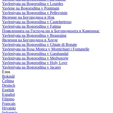
Yavleniyata na Bogoroditsa v Lourdes
Yavlene na Bogoroditsa v Pontmain
Yavleniyata na Bogoroditsa v Pellevoisin
Явление на Богородица в Нок
Yavleniyata na Bogoroditsa v Castelpetroso
Yavleniyata na Bogoroditsa v Fatima
Появленията на Господа ни и Богородицата в Кампинас
Yavleniyata na Bogoroditsa v Beauraing
Явления на Богородица в Хееде
Yavleniyata na Bogoroditsa v Ghiaie di Bonate
Yavleniyata na Rosa Mistica v Montichiari i Fontanelle
Yavleniyata na Bogoroditsa v Garabandal
Yavleniyata na Bogoroditsa v Medjugorje
Yavleniyata na Bogoroditsa v Holy Love
Yavleniyata na Bogoroditsa v Jacarei
Език
Bokmål
Čeština
Deutsch
English
Español
Filipino
Français
Hrvatski
Indonesia