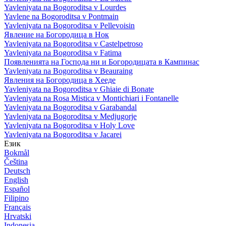
Yavleniyata na Bogoroditsa v Lourdes
Yavlene na Bogoroditsa v Pontmain
Yavleniyata na Bogoroditsa v Pellevoisin
Явление на Богородица в Нок
Yavleniyata na Bogoroditsa v Castelpetroso
Yavleniyata na Bogoroditsa v Fatima
Появленията на Господа ни и Богородицата в Кампинас
Yavleniyata na Bogoroditsa v Beauraing
Явления на Богородица в Хееде
Yavleniyata na Bogoroditsa v Ghiaie di Bonate
Yavleniyata na Rosa Mistica v Montichiari i Fontanelle
Yavleniyata na Bogoroditsa v Garabandal
Yavleniyata na Bogoroditsa v Medjugorje
Yavleniyata na Bogoroditsa v Holy Love
Yavleniyata na Bogoroditsa v Jacarei
Език
Bokmål
Čeština
Deutsch
English
Español
Filipino
Français
Hrvatski
Indonesia