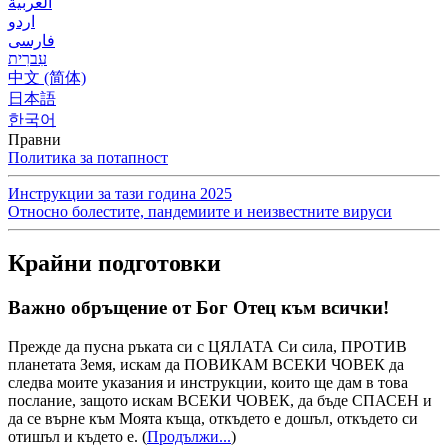
العربية
اردو
فارسی
עִברִית
中文 (简体)
日本語
한국어
Правни
Политика за потапност
Инструкции за тази година 2025
Относно болестите, пандемиите и неизвестните вируси
Крайни подготовки
Важно обръщение от Бог Отец към всички!
Прежде да пусна ръката си с ЦЯЛАТА Си сила, ПРОТИВ
планетата Земя, искам да ПОВИКАМ ВСЕКИ ЧОВЕК да
следва моите указания и инструкции, които ще дам в това
послание, защото искам ВСЕКИ ЧОВЕК, да бъде СПАСЕН и
да се върне към Моята къща, откъдето е дошъл, откъдето си
отишъл и където е.
(
Продължи...
)