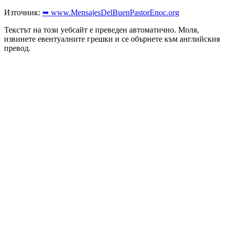
Източник:
➥ www.MensajesDelBuenPastorEnoc.org
Текстът на този уебсайт е преведен автоматично. Моля,
извинете евентуалните грешки и се обърнете към английския
превод.