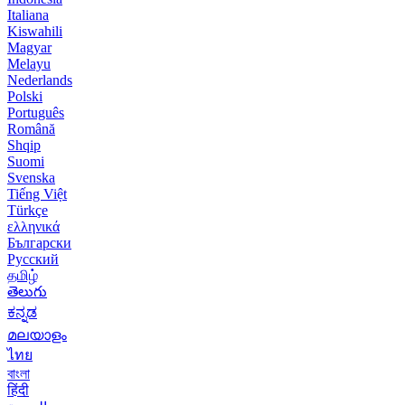
Italiana
Kiswahili
Magyar
Melayu
Nederlands
Polski
Português
Română
Shqip
Suomi
Svenska
Tiếng Việt
Türkçe
ελληνικά
Български
Русский
தமிழ்
తెలుగు
ಕನ್ನಡ
മലയാളം
ไทย
বাংলা
हिंदी