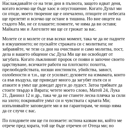
Наслаждавайте се на тези дни в пълнота, защото идват деня,
когато всичко ще бъде хаос и опустошение. Когато Духът ми
си отиде, моето творение ще е опечалено, птиците от небесата
ще прелетят и всичко ще остане в тишина. Но вие овцете на
стадото Ми, не се плашете; помнете, че няма да ви оставя;
Майката ми и Ангелите ми ще се грижат за вас.
Молете се и молете се във всеки момент, така че да не паднете
в изкушението; не пускайте стражата си с молитвата; не
забравяйте, че тези са дни на очистване и само молитва, пост,
дела и вашето общение със Духа Ми ще ви освободят от
загубата. Когато лъжливият пророк се появи и започне своето
царствуване, всичките работи на плотското: похотта,
прелюбодействата, низши инстинкти, убийства, завист,
озлобености и т.н., ще се усилват; духовете на измамата, които
са във въздуха, ще приведат много да загубят пътя си и
атаките в умът ще доведат други до лудост. Затоа трябвате да
стоите твърдо в Вярата; четете моето слово, Матей 24, Лука
21, Даниил 12 и др., така че да не станете лесна плячка за сили
на злото; покривайте умът си и чувствата с кръвта Ми;
изпълнявайте заповедите ми и ви гарантирам, че нищо няма
да се случи с вас.
По плодовете им ще ги познаете: истина казвам ви, който ме
отрече пред хората, той ще бъде отречен от Отеца ми; но