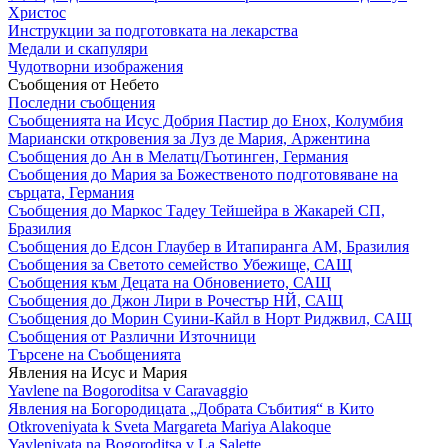
Христос
Инструкции за подготовката на лекарства
Медали и скапуляри
Чудотворни изображения
Съобщения от Небето
Последни съобщения
Съобщенията на Исус Добрия Пастир до Енох, Колумбия
Мариански откровения за Луз де Мария, Аржентина
Съобщения до Ан в Мелатц/Гьотинген, Германия
Съобщения до Мария за Божественото подготовяване на
сърцата, Германия
Съобщения до Маркос Тадеу Тейшейра в Жакарей СП,
Бразилия
Съобщения до Едсон Глаубер в Итапиранга АМ, Бразилия
Съобщения за Светото семейство Убежище, САЩ
Съобщения към Децата на Обновението, САЩ
Съобщения до Джон Лири в Рочестър НЙ, САЩ
Съобщения до Морин Суини-Кайл в Норт Риджвил, САЩ
Съобщения от Различни Източници
Търсене на Съобщенията
Явления на Исус и Мария
Yavlene na Bogoroditsa v Caravaggio
Явления на Богородицата „Добрата Събития“ в Кито
Otkroveniyata k Sveta Margareta Mariya Alakoque
Yavleniyata na Bogoroditsa v La Salette