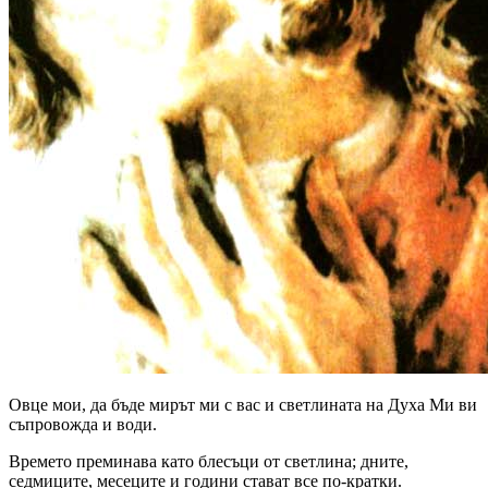
Овце мои, да бъде мирът ми с вас и светлината на Духа Ми ви
съпровожда и води.
Времето преминава като блесъци от светлина; дните,
седмиците, месеците и години стават все по-кратки.