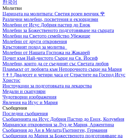
한국어
Молитви
Царицата на молитвата: Светия розен венчик
🌹
Различни молебни, посветения и екзорцизми
Молебни от Исус Добрия пастир до Енок
Молебни за Божественото подготовяване на сърцата
Молебни на Светото семейство Убежище
Молебни от други откровения
Кръстовият поход за молитва
Молебни от Нашата Госпожа на Жакарей
Почит към Най-чистото Сърце на Св. Йосиф
Молебни, които да се съединят със Светата любов
Пламъкът от любовта към Непорочното сърце на Мария
†
†
†
Двадесет и четири часа от Страстите на Господ Исус
Христос
Инструкции за подготовката на лекарства
Медали и скапуляри
Чудотворни изображения
Явления на Исус и Мария
Съобщения
Последни съобщения
Съобщенията на Исус Добрия Пастир до Енох, Колумбия
Мариански откровения за Луз де Мария, Аржентина
Съобщения до Ан в Мелатц/Гьотинген, Германия
Съобщения до Мария за Божественото подготовяване на