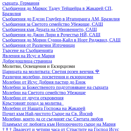
сърцата, Германия
Съобщения до Маркос Тадеу Тейшейра в Жакарей СП,
Бразилия
Съобщения до Едсон Глаубер в Итапиранга АМ, Бразилия
Съобщения за Светото семейство Убежище, САЩ
Съобщения към Децата на Обновението, САЩ
Съобщения до Джон Лири в Рочестър НЙ, САЩ
Съобщения до Морин Суини-Кайл в Норт Риджвил, САЩ
Съобщения от Различни Източници
Търсене на Съобщенията
Явления на Исус и Мария
Добредошлица страница
Молитви, Освещения и Екзорцизми
Царицата на молитвата: Светия розен венчик
🌹
Различни молебни, посветения и екзорцизми
Молебни от Исус Добрия пастир до Енок
Молебни за Божественото подготовяване на сърцата
Молебни на Светото семейство Убежище
Молебни от други откровения
Кръстовият поход за молитва
Молебни от Нашата Госпожа на Жакарей
Почит към Най-чистото Сърце на Св. Йосиф
Молебни, които да се съединят със Светата любов
Пламъкът от любовта към Непорочното сърце на Мария
†
†
†
Двадесет и четири часа от Страстите на Господ Исус