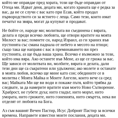
който ме оправдае пред хората, този ще бъде оправдан от
Отеца ми. Идват деня, децата ми, когато храната ще е редка за
вас, да не се случи с вас като при Есав, който продал
първородството си за ястието с леща. Само тези, които имат
печатът на звяра, могат да купуват и продават.
Не бойте се, народе ми; молитвата ви съединена с вярата,
делата и преди всичко любовта, ще отвори вратите на моята
Милост за вас; помнете си, народ Израил, аз ги храних във
пустинята със смана паднала от небето и месото на птици;
също така ще направя с вас в преминаването ви през
пустинята, аз ще бъда ваша храна. Всичко е възможно за този,
който има вяра. Ако останете във Мене, аз ще се грижа за вас.
Ще зависи от молитвата ви, молбите, вярата и делата, дали
тези дни ще са съкратени или удължени; ако молете и останате
в моята любов, всичко ще мине като сон; обедините се в
молитва с Моята Майка и Моите Ангели, които вече са сред
вас; Майката Ми ще ви води и покаже пътя, който трябва да
следвате, за да намерите вратите към моето Ново Сътворение.
Храброст, не губете духа; нито гладът, нито морът, нито
умората, нито грижите, нито гоненията, нито смъртта, нека ви
отделят от любовта на Бога.
Аз съм вашият Вечен Пастир, Исус Добрият Пастир за всички
времена. Направете известни моите послания, децата ми.