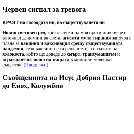
Червен сигнал за тревога
КРАЯТ на свободата ни, на съществуването ни
Новия световен ред
, който служи на моя противник, вече е
започнал да доминира света,
агитата му за тирания
започва с
плана за
вакцини и ваксинация срещу съществуващата
пандемия
; тези ваксини не са решението, а началото на
холокоста
, който ще доведе до
смърт
,
трансуманизъм
и
вграждане на знака на звярата
в милиони човешки
същества. (
Продължи
)
Съобщенията на Исус Добрия Пастир
до Енох, Колумбия