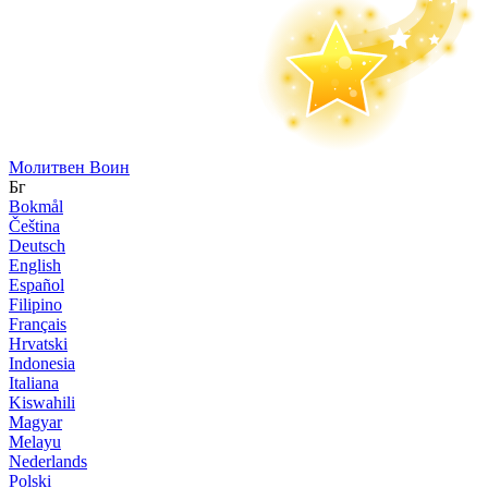
Молитвен Воин
Бг
Bokmål
Čeština
Deutsch
English
Español
Filipino
Français
Hrvatski
Indonesia
Italiana
Kiswahili
Magyar
Melayu
Nederlands
Polski