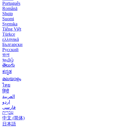
Português
Română
Shqip
Suomi
Svenska
Tiếng Việt
Türkçe
ελληνικά
Български
Русский
বাংলা
বதமிழ்
తెలుగు
ಕನ್ನಡ
മലയാളം
ไทย
हिंदी
العربية
اردو
فارسی
עִברִית
中文 (简体)
日本語