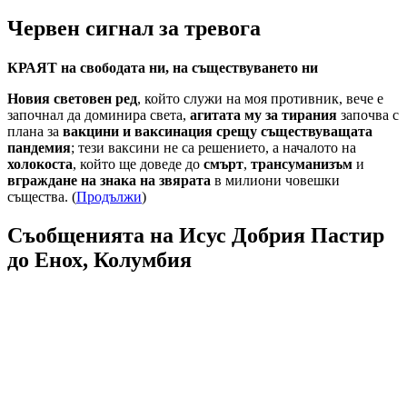
Червен сигнал за тревога
КРАЯТ на свободата ни, на съществуването ни
Новия световен ред
, който служи на моя противник, вече е
започнал да доминира света,
агитата му за тирания
започва с
плана за
вакцини и ваксинация срещу съществуващата
пандемия
; тези ваксини не са решението, а началото на
холокоста
, който ще доведе до
смърт
,
трансуманизъм
и
вграждане на знака на звярата
в милиони човешки
същества. (
Продължи
)
Съобщенията на Исус Добрия Пастир
до Енох, Колумбия