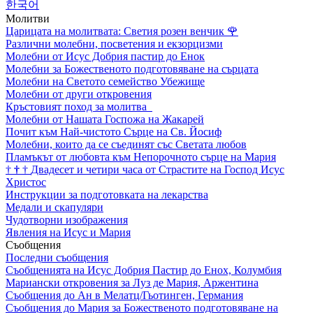
한국어
Молитви
Царицата на молитвата: Светия розен венчик
🌹
Различни молебни, посветения и екзорцизми
Молебни от Исус Добрия пастир до Енок
Молебни за Божественото подготовяване на сърцата
Молебни на Светото семейство Убежище
Молебни от други откровения
Кръстовият поход за молитва
Молебни от Нашата Госпожа на Жакарей
Почит към Най-чистото Сърце на Св. Йосиф
Молебни, които да се съединят със Светата любов
Пламъкът от любовта към Непорочното сърце на Мария
†
†
†
Двадесет и четири часа от Страстите на Господ Исус
Христос
Инструкции за подготовката на лекарства
Медали и скапуляри
Чудотворни изображения
Явления на Исус и Мария
Съобщения
Последни съобщения
Съобщенията на Исус Добрия Пастир до Енох, Колумбия
Мариански откровения за Луз де Мария, Аржентина
Съобщения до Ан в Мелатц/Гьотинген, Германия
Съобщения до Мария за Божественото подготовяване на