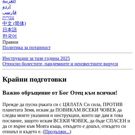
العربية
اردو
فارسی
עִברִית
中文 (简体)
日本語
한국어
Правни
Политика за потапност
Инструкции за тази година 2025
Относно болестите, пандемиите и неизвестните вируси
Крайни подготовки
Важно обръщение от Бог Отец към всички!
Прежде да пусна ръката си с ЦЯЛАТА Си сила, ПРОТИВ
планетата Земя, искам да ПОВИКАМ ВСЕКИ ЧОВЕК да
следва моите указания и инструкции, които ще дам в това
послание, защото искам ВСЕКИ ЧОВЕК, да бъде СПАСЕН и
да се върне към Моята къща, откъдето е дошъл, откъдето си
отишъл и където е.
(
Продължи...
)