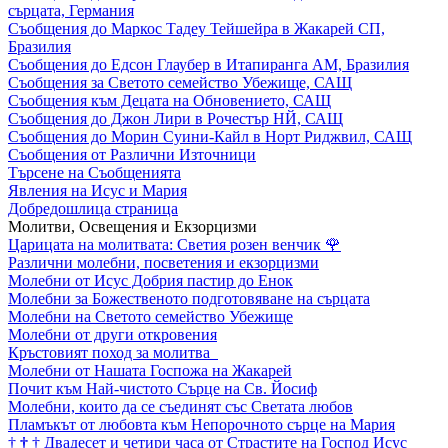
сърцата, Германия
Съобщения до Маркос Тадеу Тейшейра в Жакарей СП,
Бразилия
Съобщения до Едсон Глаубер в Итапиранга АМ, Бразилия
Съобщения за Светото семейство Убежище, САЩ
Съобщения към Децата на Обновението, САЩ
Съобщения до Джон Лири в Рочестър НЙ, САЩ
Съобщения до Морин Суини-Кайл в Норт Риджвил, САЩ
Съобщения от Различни Източници
Търсене на Съобщенията
Явления на Исус и Мария
Добредошлица страница
Молитви, Освещения и Екзорцизми
Царицата на молитвата: Светия розен венчик
🌹
Различни молебни, посветения и екзорцизми
Молебни от Исус Добрия пастир до Енок
Молебни за Божественото подготовяване на сърцата
Молебни на Светото семейство Убежище
Молебни от други откровения
Кръстовият поход за молитва
Молебни от Нашата Госпожа на Жакарей
Почит към Най-чистото Сърце на Св. Йосиф
Молебни, които да се съединят със Светата любов
Пламъкът от любовта към Непорочното сърце на Мария
†
†
†
Двадесет и четири часа от Страстите на Господ Исус