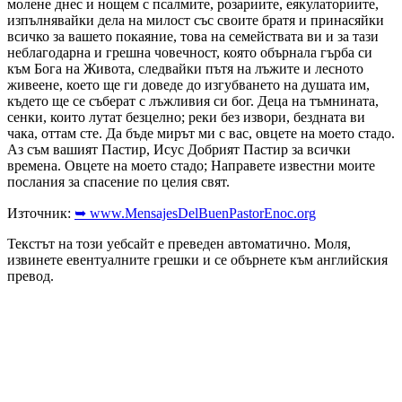
молене днес и нощем с псалмите, розариите, еякулаториите,
изпълнявайки дела на милост със своите братя и принасяйки
всичко за вашето покаяние, това на семействата ви и за тази
неблагодарна и грешна човечност, която обърнала гърба си
към Бога на Живота, следвайки пътя на лъжите и лесното
живеене, което ще ги доведе до изгубването на душата им,
където ще се съберат с лъжливия си бог. Деца на тъмнината,
сенки, които лутат безцелно; реки без извори, бездната ви
чака, оттам сте. Да бъде мирът ми с вас, овцете на моето стадо.
Аз съм вашият Пастир, Исус Добрият Пастир за всички
времена. Овцете на моето стадо; Направете известни моите
послания за спасение по целия свят.
Източник:
➥ www.MensajesDelBuenPastorEnoc.org
Текстът на този уебсайт е преведен автоматично. Моля,
извинете евентуалните грешки и се обърнете към английския
превод.