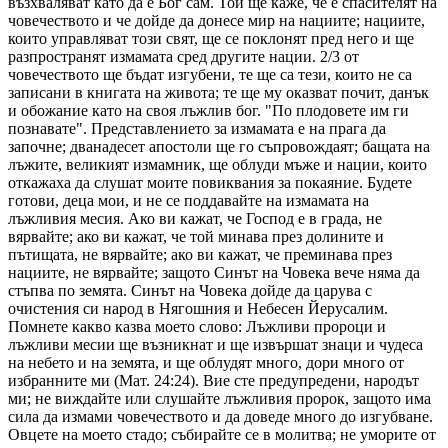
възхваляват като да е Бог сам. Той ще каже, че е спасителят на
човечеството и че дойде да донесе мир на нациите; нациите,
които управляват този свят, ще се поклонят пред него и ще
разпространят измамата сред другите нации. 2/3 от
човечеството ще бъдат изгубени, те ще са тези, които не са
записани в книгата на живота; те ще му оказват почит, данък
и обожание като на своя лъжлив бог. "По плодовете им ги
познавате". Представлението за измамата е на прага да
започне; дванадесет апостоли ще го съпровождаят; бащата на
лъжите, великият измамник, ще облуди мъже и нации, които
откажаха да слушат моите повиквания за покаяние. Будете
готови, деца мои, и не се поддавайте на измамата на
лъжливия месия. Ако ви кажат, че Господ е в града, не
вярвайте; ако ви кажат, че той минава през долините и
пътищата, не вярвайте; ако ви кажат, че преминава през
нациите, не вярвайте; защото Синът на Човека вече няма да
стъпва по земята. Синът на Човека дойде да царува с
очистения си народ в Нягошния и Небесен Йерусалим.
Помнете какво казва моето слово: Лъжливи пророци и
лъжливи месии ще възникнат и ще извършат знаци и чудеса
на небето и на земята, и ще облудят много, дори много от
избранните ми (Мат. 24:24). Вие сте предупредени, народът
ми; не виждайте или слушайте лъжливия пророк, защото има
сила да измами човечеството и да доведе много до изгубване.
Овцете на моето стадо; събирайте се в молитва; не уморите от