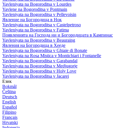
Yavleniyata na Bogoroditsa v Lourdes
Yavlene na Bogoroditsa v Pontmain
Yavleniyata na Bogoroditsa v Pellevoisin
Явление на Богородица в Нок
Yavleniyata na Bogoroditsa v Castelpetroso
Yavleniyata na Bogoroditsa v Fatima
Появленията на Господа ни и Богородицата в Кампинас
Yavleniyata na Bogoroditsa v Beauraing
Явления на Богородица в Хееде
Yavleniyata na Bogoroditsa v Ghiaie di Bonate
Yavleniyata na Rosa Mistica v Montichiari i Fontanelle
Yavleniyata na Bogoroditsa v Garabandal
Yavleniyata na Bogoroditsa v Medjugorje
Yavleniyata na Bogoroditsa v Holy Love
Yavleniyata na Bogoroditsa v Jacarei
Език
Bokmål
Čeština
Deutsch
English
Español
Filipino
Français
Hrvatski
Indonesia