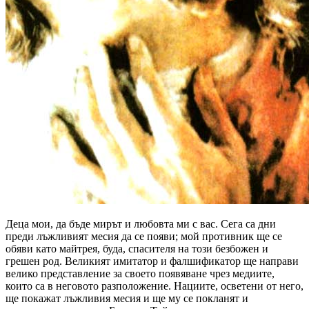
Деца мои, да бъде мирът и любовта ми с вас. Сега са дни
преди лъжливият месия да се появи; мой противник ще се
обяви като майтрея, буда, спасителя на този безбожен и
грешен род. Великият имитатор и фалшификатор ще направи
велико представление за своето появяване чрез медиите,
които са в неговото разположение. Нациите, осветени от него,
ще покажат лъжливия месия и ще му се покланят и