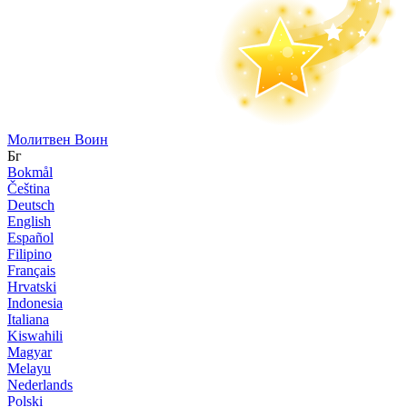
Молитвен Воин
Бг
Bokmål
Čeština
Deutsch
English
Español
Filipino
Français
Hrvatski
Indonesia
Italiana
Kiswahili
Magyar
Melayu
Nederlands
Polski