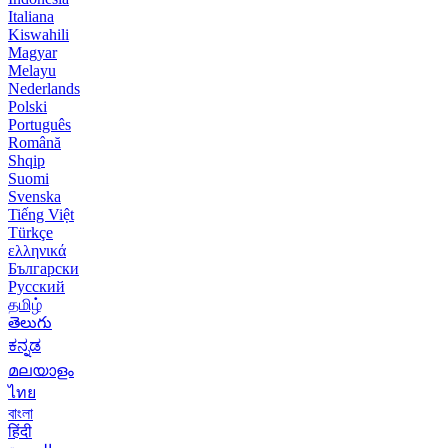
Italiana
Kiswahili
Magyar
Melayu
Nederlands
Polski
Português
Română
Shqip
Suomi
Svenska
Tiếng Việt
Türkçe
ελληνικά
Български
Русский
தமிழ்
తెలుగు
ಕನ್ನಡ
മലയാളം
ไทย
বাংলা
हिंदी