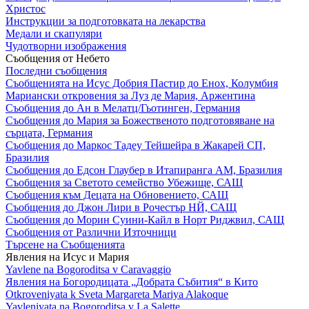
Христос
Инструкции за подготовката на лекарства
Медали и скапуляри
Чудотворни изображения
Съобщения от Небето
Последни съобщения
Съобщенията на Исус Добрия Пастир до Енох, Колумбия
Мариански откровения за Луз де Мария, Аржентина
Съобщения до Ан в Мелатц/Гьотинген, Германия
Съобщения до Мария за Божественото подготовяване на
сърцата, Германия
Съобщения до Маркос Тадеу Тейшейра в Жакарей СП,
Бразилия
Съобщения до Едсон Глаубер в Итапиранга АМ, Бразилия
Съобщения за Светото семейство Убежище, САЩ
Съобщения към Децата на Обновението, САЩ
Съобщения до Джон Лири в Рочестър НЙ, САЩ
Съобщения до Морин Суини-Кайл в Норт Риджвил, САЩ
Съобщения от Различни Източници
Търсене на Съобщенията
Явления на Исус и Мария
Yavlene na Bogoroditsa v Caravaggio
Явления на Богородицата „Добрата Събития“ в Кито
Otkroveniyata k Sveta Margareta Mariya Alakoque
Yavleniyata na Bogoroditsa v La Salette