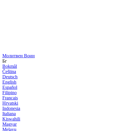
Молитвен Воин
Бг
Bokmål
Čeština
Deutsch
English
Español
Filipino
Français
Hrvatski
Indonesia
Italiana
Kiswahili
Magyar
Melayu