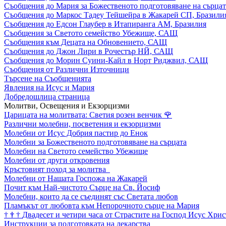
Съобщения до Мария за Божественото подготовяване на сърцат
Съобщения до Маркос Тадеу Тейшейра в Жакарей СП, Бразили
Съобщения до Едсон Глаубер в Итапиранга АМ, Бразилия
Съобщения за Светото семейство Убежище, САЩ
Съобщения към Децата на Обновението, САЩ
Съобщения до Джон Лири в Рочестър НЙ, САЩ
Съобщения до Морин Суини-Кайл в Норт Риджвил, САЩ
Съобщения от Различни Източници
Търсене на Съобщенията
Явления на Исус и Мария
Добредошлица страница
Молитви, Освещения и Екзорцизми
Царицата на молитвата: Светия розен венчик
🌹
Различни молебни, посветения и екзорцизми
Молебни от Исус Добрия пастир до Енок
Молебни за Божественото подготовяване на сърцата
Молебни на Светото семейство Убежище
Молебни от други откровения
Кръстовият поход за молитва
Молебни от Нашата Госпожа на Жакарей
Почит към Най-чистото Сърце на Св. Йосиф
Молебни, които да се съединят със Светата любов
Пламъкът от любовта към Непорочното сърце на Мария
†
†
†
Двадесет и четири часа от Страстите на Господ Исус Хрис
Инструкции за подготовката на лекарства