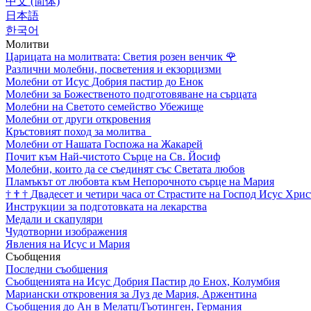
中文 (简体)
日本語
한국어
Молитви
Царицата на молитвата: Светия розен венчик
🌹
Различни молебни, посветения и екзорцизми
Молебни от Исус Добрия пастир до Енок
Молебни за Божественото подготовяване на сърцата
Молебни на Светото семейство Убежище
Молебни от други откровения
Кръстовият поход за молитва
Молебни от Нашата Госпожа на Жакарей
Почит към Най-чистото Сърце на Св. Йосиф
Молебни, които да се съединят със Светата любов
Пламъкът от любовта към Непорочното сърце на Мария
†
†
†
Двадесет и четири часа от Страстите на Господ Исус Хрис
Инструкции за подготовката на лекарства
Медали и скапуляри
Чудотворни изображения
Явления на Исус и Мария
Съобщения
Последни съобщения
Съобщенията на Исус Добрия Пастир до Енох, Колумбия
Мариански откровения за Луз де Мария, Аржентина
Съобщения до Ан в Мелатц/Гьотинген, Германия