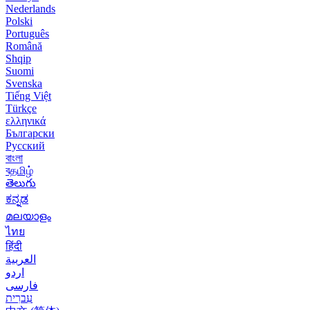
Nederlands
Polski
Português
Română
Shqip
Suomi
Svenska
Tiếng Việt
Türkçe
ελληνικά
Български
Русский
বাংলা
বதமிழ்
తెలుగు
ಕನ್ನಡ
മലയാളം
ไทย
हिंदी
العربية
اردو
فارسی
עִברִית