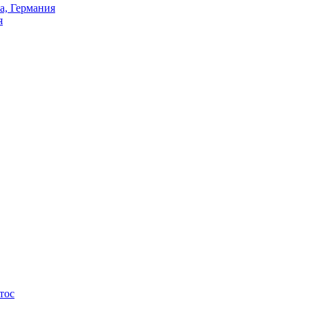
а, Германия
я
тос