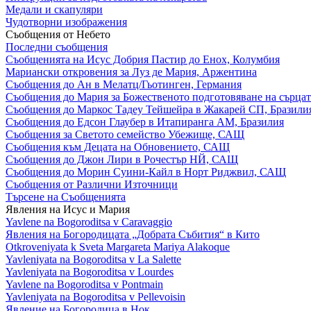
Медали и скапуляри
Чудотворни изображения
Съобщения от Небето
Последни съобщения
Съобщенията на Исус Добрия Пастир до Енох, Колумбия
Мариански откровения за Луз де Мария, Аржентина
Съобщения до Ан в Мелатц/Гьотинген, Германия
Съобщения до Мария за Божественото подготовяване на сърцат
Съобщения до Маркос Тадеу Тейшейра в Жакарей СП, Бразили
Съобщения до Едсон Глаубер в Итапиранга АМ, Бразилия
Съобщения за Светото семейство Убежище, САЩ
Съобщения към Децата на Обновението, САЩ
Съобщения до Джон Лири в Рочестър НЙ, САЩ
Съобщения до Морин Суини-Кайл в Норт Риджвил, САЩ
Съобщения от Различни Източници
Търсене на Съобщенията
Явления на Исус и Мария
Yavlene na Bogoroditsa v Caravaggio
Явления на Богородицата „Добрата Събития“ в Кито
Otkroveniyata k Sveta Margareta Mariya Alakoque
Yavleniyata na Bogoroditsa v La Salette
Yavleniyata na Bogoroditsa v Lourdes
Yavlene na Bogoroditsa v Pontmain
Yavleniyata na Bogoroditsa v Pellevoisin
Явление на Богородица в Нок