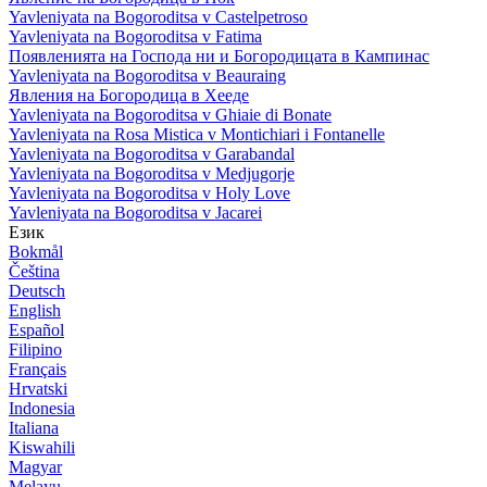
Yavleniyata na Bogoroditsa v Castelpetroso
Yavleniyata na Bogoroditsa v Fatima
Появленията на Господа ни и Богородицата в Кампинас
Yavleniyata na Bogoroditsa v Beauraing
Явления на Богородица в Хееде
Yavleniyata na Bogoroditsa v Ghiaie di Bonate
Yavleniyata na Rosa Mistica v Montichiari i Fontanelle
Yavleniyata na Bogoroditsa v Garabandal
Yavleniyata na Bogoroditsa v Medjugorje
Yavleniyata na Bogoroditsa v Holy Love
Yavleniyata na Bogoroditsa v Jacarei
Език
Bokmål
Čeština
Deutsch
English
Español
Filipino
Français
Hrvatski
Indonesia
Italiana
Kiswahili
Magyar
Melayu