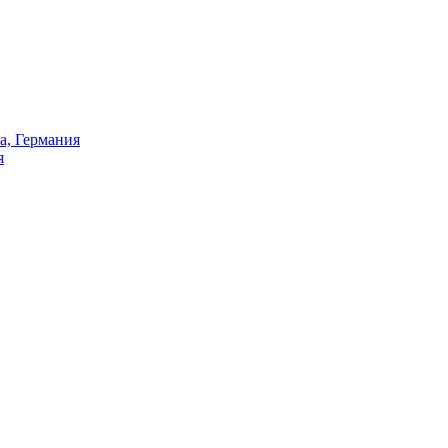
а, Германия
я