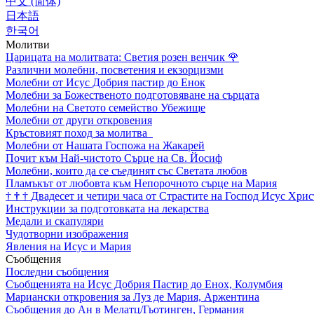
中文 (简体)
日本語
한국어
Молитви
Царицата на молитвата: Светия розен венчик
🌹
Различни молебни, посветения и екзорцизми
Молебни от Исус Добрия пастир до Енок
Молебни за Божественото подготовяване на сърцата
Молебни на Светото семейство Убежище
Молебни от други откровения
Кръстовият поход за молитва
Молебни от Нашата Госпожа на Жакарей
Почит към Най-чистото Сърце на Св. Йосиф
Молебни, които да се съединят със Светата любов
Пламъкът от любовта към Непорочното сърце на Мария
†
†
†
Двадесет и четири часа от Страстите на Господ Исус Хрис
Инструкции за подготовката на лекарства
Медали и скапуляри
Чудотворни изображения
Явления на Исус и Мария
Съобщения
Последни съобщения
Съобщенията на Исус Добрия Пастир до Енох, Колумбия
Мариански откровения за Луз де Мария, Аржентина
Съобщения до Ан в Мелатц/Гьотинген, Германия