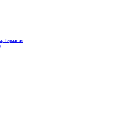
а, Германия
я