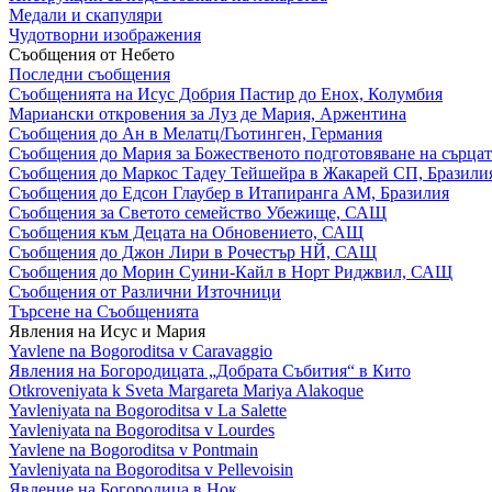
Медали и скапуляри
Чудотворни изображения
Съобщения от Небето
Последни съобщения
Съобщенията на Исус Добрия Пастир до Енох, Колумбия
Мариански откровения за Луз де Мария, Аржентина
Съобщения до Ан в Мелатц/Гьотинген, Германия
Съобщения до Мария за Божественото подготовяване на сърцат
Съобщения до Маркос Тадеу Тейшейра в Жакарей СП, Бразили
Съобщения до Едсон Глаубер в Итапиранга АМ, Бразилия
Съобщения за Светото семейство Убежище, САЩ
Съобщения към Децата на Обновението, САЩ
Съобщения до Джон Лири в Рочестър НЙ, САЩ
Съобщения до Морин Суини-Кайл в Норт Риджвил, САЩ
Съобщения от Различни Източници
Търсене на Съобщенията
Явления на Исус и Мария
Yavlene na Bogoroditsa v Caravaggio
Явления на Богородицата „Добрата Събития“ в Кито
Otkroveniyata k Sveta Margareta Mariya Alakoque
Yavleniyata na Bogoroditsa v La Salette
Yavleniyata na Bogoroditsa v Lourdes
Yavlene na Bogoroditsa v Pontmain
Yavleniyata na Bogoroditsa v Pellevoisin
Явление на Богородица в Нок