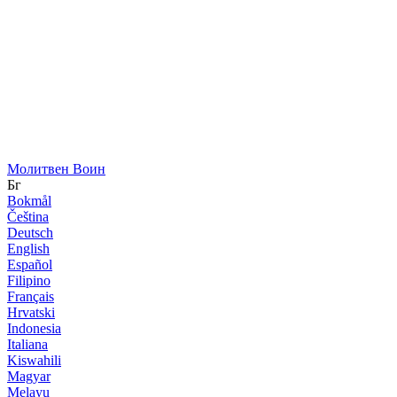
Молитвен Воин
Бг
Bokmål
Čeština
Deutsch
English
Español
Filipino
Français
Hrvatski
Indonesia
Italiana
Kiswahili
Magyar
Melayu