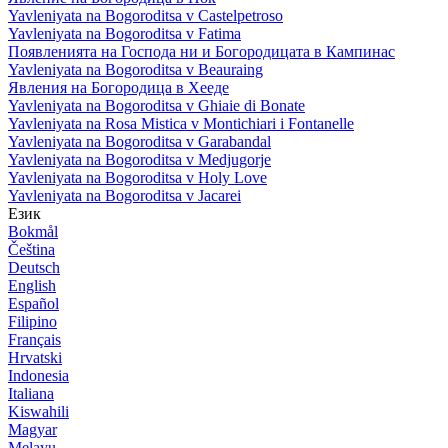
Yavleniyata na Bogoroditsa v Castelpetroso
Yavleniyata na Bogoroditsa v Fatima
Появленията на Господа ни и Богородицата в Кампинас
Yavleniyata na Bogoroditsa v Beauraing
Явления на Богородица в Хееде
Yavleniyata na Bogoroditsa v Ghiaie di Bonate
Yavleniyata na Rosa Mistica v Montichiari i Fontanelle
Yavleniyata na Bogoroditsa v Garabandal
Yavleniyata na Bogoroditsa v Medjugorje
Yavleniyata na Bogoroditsa v Holy Love
Yavleniyata na Bogoroditsa v Jacarei
Език
Bokmål
Čeština
Deutsch
English
Español
Filipino
Français
Hrvatski
Indonesia
Italiana
Kiswahili
Magyar
Melayu