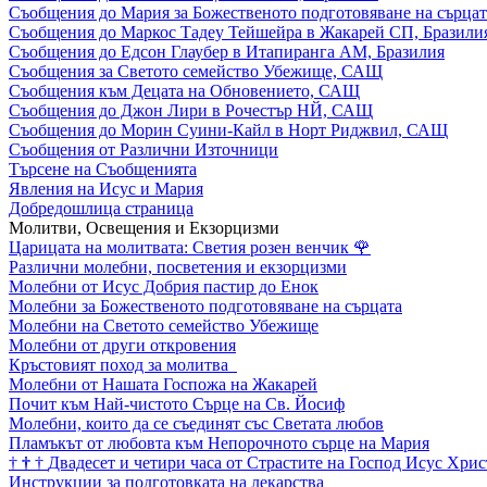
Съобщения до Мария за Божественото подготовяване на сърцат
Съобщения до Маркос Тадеу Тейшейра в Жакарей СП, Бразили
Съобщения до Едсон Глаубер в Итапиранга АМ, Бразилия
Съобщения за Светото семейство Убежище, САЩ
Съобщения към Децата на Обновението, САЩ
Съобщения до Джон Лири в Рочестър НЙ, САЩ
Съобщения до Морин Суини-Кайл в Норт Риджвил, САЩ
Съобщения от Различни Източници
Търсене на Съобщенията
Явления на Исус и Мария
Добредошлица страница
Молитви, Освещения и Екзорцизми
Царицата на молитвата: Светия розен венчик
🌹
Различни молебни, посветения и екзорцизми
Молебни от Исус Добрия пастир до Енок
Молебни за Божественото подготовяване на сърцата
Молебни на Светото семейство Убежище
Молебни от други откровения
Кръстовият поход за молитва
Молебни от Нашата Госпожа на Жакарей
Почит към Най-чистото Сърце на Св. Йосиф
Молебни, които да се съединят със Светата любов
Пламъкът от любовта към Непорочното сърце на Мария
†
†
†
Двадесет и четири часа от Страстите на Господ Исус Хрис
Инструкции за подготовката на лекарства