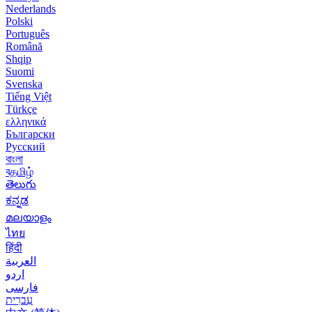
Nederlands
Polski
Português
Română
Shqip
Suomi
Svenska
Tiếng Việt
Türkçe
ελληνικά
Български
Русский
বাংলা
বதமிழ்
తెలుగు
ಕನ್ನಡ
മലയാളം
ไทย
हिंदी
العربية
اردو
فارسی
עִברִית