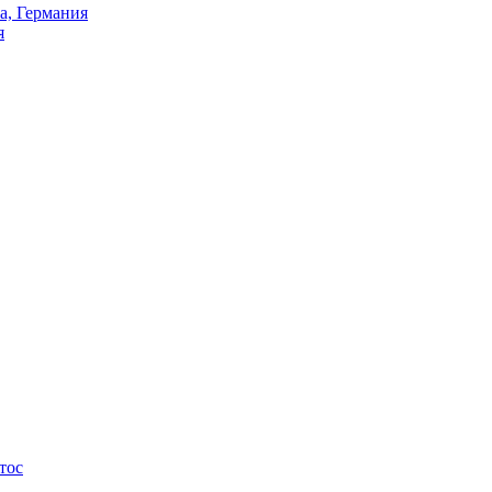
а, Германия
я
тос