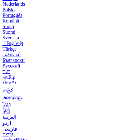
Nederlands
Polski
Português
Română
Shqip
Suomi
Svenska
Tiếng Việt
Türkçe
ελληνικά
Български
Русский
বাংলা
বதமிழ்
తెలుగు
ಕನ್ನಡ
മലയാളം
ไทย
हिंदी
العربية
اردو
فارسی
עִברִית