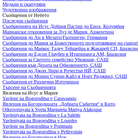
Медали и скапуляри
Чудотворни изображения
Съобщения от Небето
Последни съобщения
Съобщенията на Исус Добрия Пастир до Енох, Колумбия
Мариански откровения за Луз де Мария, Аржентина
Съобщения до Ан в Мелатц/Гьотинген, Германия
Съобщения до Мария за Божественото подготовяване на сърцат
Съобщения до Маркос Тадеу Тейшейра в Жакарей СП, Бразили
Съобщения до Едсон Глаубер в Итапиранга АМ, Бразилия
Съобщения за Светото семейство Убежище, САЩ
Съобщения към Децата на Обновението, САЩ
Съобщения до Джон Лири в Рочестър НЙ, САЩ
Съобщения до Морин Суини-Кайл в Норт Риджвил, САЩ
Съобщения от Различни Източници
Търсене на Съобщенията
Явления на Исус и Мария
Yavlene na Bogoroditsa v Caravaggio
Явления на Богородицата „Добрата Събития“ в Кито
Otkroveniyata k Sveta Margareta Mariya Alakoque
Yavleniyata na Bogoroditsa v La Salette
Yavleniyata na Bogoroditsa v Lourdes
Yavlene na Bogoroditsa v Pontmain
Yavleniyata na Bogoroditsa v Pellevoisin
Явление на Богородица в Нок