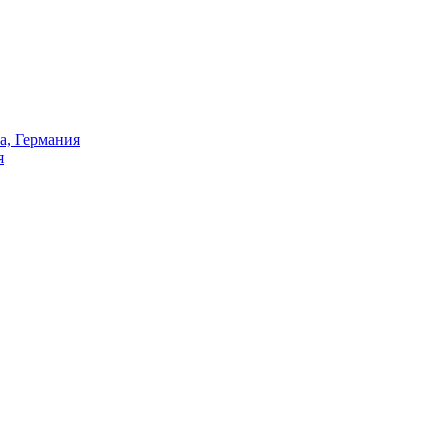
а, Германия
я