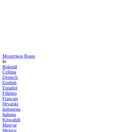
Молитвен Воин
Бг
Bokmål
Čeština
Deutsch
English
Español
Filipino
Français
Hrvatski
Indonesia
Italiana
Kiswahili
Magyar
Melayu