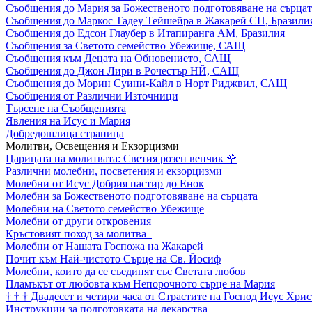
Съобщения до Мария за Божественото подготовяване на сърцат
Съобщения до Маркос Тадеу Тейшейра в Жакарей СП, Бразили
Съобщения до Едсон Глаубер в Итапиранга АМ, Бразилия
Съобщения за Светото семейство Убежище, САЩ
Съобщения към Децата на Обновението, САЩ
Съобщения до Джон Лири в Рочестър НЙ, САЩ
Съобщения до Морин Суини-Кайл в Норт Риджвил, САЩ
Съобщения от Различни Източници
Търсене на Съобщенията
Явления на Исус и Мария
Добредошлица страница
Молитви, Освещения и Екзорцизми
Царицата на молитвата: Светия розен венчик
🌹
Различни молебни, посветения и екзорцизми
Молебни от Исус Добрия пастир до Енок
Молебни за Божественото подготовяване на сърцата
Молебни на Светото семейство Убежище
Молебни от други откровения
Кръстовият поход за молитва
Молебни от Нашата Госпожа на Жакарей
Почит към Най-чистото Сърце на Св. Йосиф
Молебни, които да се съединят със Светата любов
Пламъкът от любовта към Непорочното сърце на Мария
†
†
†
Двадесет и четири часа от Страстите на Господ Исус Хрис
Инструкции за подготовката на лекарства