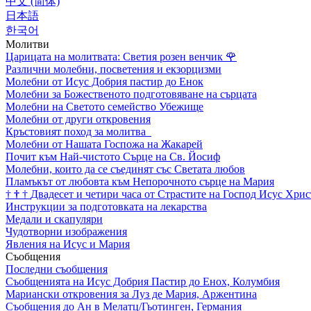
中文 (简体)
日本語
한국어
Молитви
Царицата на молитвата: Светия розен венчик
🌹
Различни молебни, посветения и екзорцизми
Молебни от Исус Добрия пастир до Енок
Молебни за Божественото подготовяване на сърцата
Молебни на Светото семейство Убежище
Молебни от други откровения
Кръстовият поход за молитва
Молебни от Нашата Госпожа на Жакарей
Почит към Най-чистото Сърце на Св. Йосиф
Молебни, които да се съединят със Светата любов
Пламъкът от любовта към Непорочното сърце на Мария
†
†
†
Двадесет и четири часа от Страстите на Господ Исус Хрис
Инструкции за подготовката на лекарства
Медали и скапуляри
Чудотворни изображения
Явления на Исус и Мария
Съобщения
Последни съобщения
Съобщенията на Исус Добрия Пастир до Енох, Колумбия
Мариански откровения за Луз де Мария, Аржентина
Съобщения до Ан в Мелатц/Гьотинген, Германия