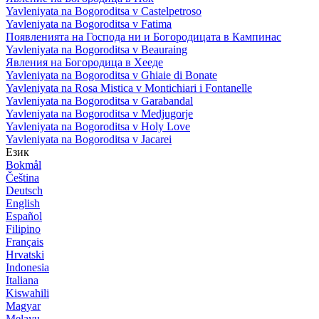
Yavleniyata na Bogoroditsa v Castelpetroso
Yavleniyata na Bogoroditsa v Fatima
Появленията на Господа ни и Богородицата в Кампинас
Yavleniyata na Bogoroditsa v Beauraing
Явления на Богородица в Хееде
Yavleniyata na Bogoroditsa v Ghiaie di Bonate
Yavleniyata na Rosa Mistica v Montichiari i Fontanelle
Yavleniyata na Bogoroditsa v Garabandal
Yavleniyata na Bogoroditsa v Medjugorje
Yavleniyata na Bogoroditsa v Holy Love
Yavleniyata na Bogoroditsa v Jacarei
Език
Bokmål
Čeština
Deutsch
English
Español
Filipino
Français
Hrvatski
Indonesia
Italiana
Kiswahili
Magyar
Melayu