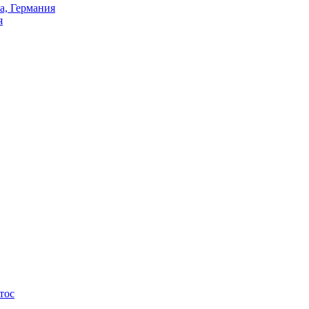
а, Германия
я
тос