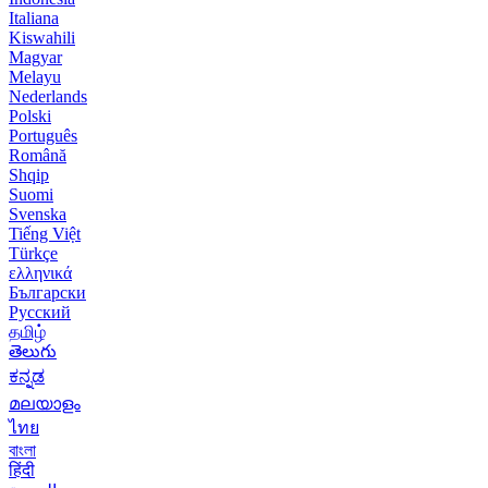
Italiana
Kiswahili
Magyar
Melayu
Nederlands
Polski
Português
Română
Shqip
Suomi
Svenska
Tiếng Việt
Türkçe
ελληνικά
Български
Русский
தமிழ்
తెలుగు
ಕನ್ನಡ
മലയാളം
ไทย
বাংলা
हिंदी