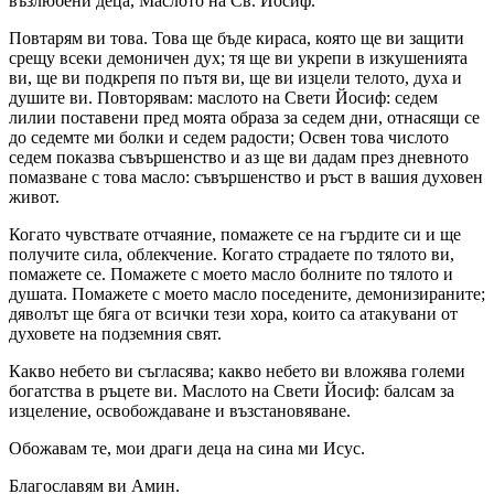
възлюбени деца, Маслото на Св. Йосиф.
Повтарям ви това. Това ще бъде кираса, която ще ви защити
срещу всеки демоничен дух; тя ще ви укрепи в изкушенията
ви, ще ви подкрепя по пътя ви, ще ви изцели телото, духа и
душите ви. Повторявам: маслото на Свети Йосиф: седем
лилии поставени пред моята образа за седем дни, отнасящи се
до седемте ми болки и седем радости; Освен това числото
седем показва съвършенство и аз ще ви дадам през дневното
помазване с това масло: съвършенство и ръст в вашия духовен
живот.
Когато чувствате отчаяние, помажете се на гърдите си и ще
получите сила, облекчение. Когато страдаете по тялото ви,
помажете се. Помажете с моето масло болните по тялото и
душата. Помажете с моето масло поседените, демонизираните;
дяволът ще бяга от всички тези хора, които са атакувани от
духовете на подземния свят.
Какво небето ви съгласява; какво небето ви вложява големи
богатства в ръцете ви. Маслото на Свети Йосиф: балсам за
изцеление, освобождаване и възстановяване.
Обожавам те, мои драги деца на сина ми Исус.
Благославям ви Амин.