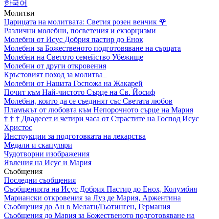
한국어
Молитви
Царицата на молитвата: Светия розен венчик
🌹
Различни молебни, посветения и екзорцизми
Молебни от Исус Добрия пастир до Енок
Молебни за Божественото подготовяване на сърцата
Молебни на Светото семейство Убежище
Молебни от други откровения
Кръстовият поход за молитва
Молебни от Нашата Госпожа на Жакарей
Почит към Най-чистото Сърце на Св. Йосиф
Молебни, които да се съединят със Светата любов
Пламъкът от любовта към Непорочното сърце на Мария
†
†
†
Двадесет и четири часа от Страстите на Господ Исус
Христос
Инструкции за подготовката на лекарства
Медали и скапуляри
Чудотворни изображения
Явления на Исус и Мария
Съобщения
Последни съобщения
Съобщенията на Исус Добрия Пастир до Енох, Колумбия
Мариански откровения за Луз де Мария, Аржентина
Съобщения до Ан в Мелатц/Гьотинген, Германия
Съобщения до Мария за Божественото подготовяване на