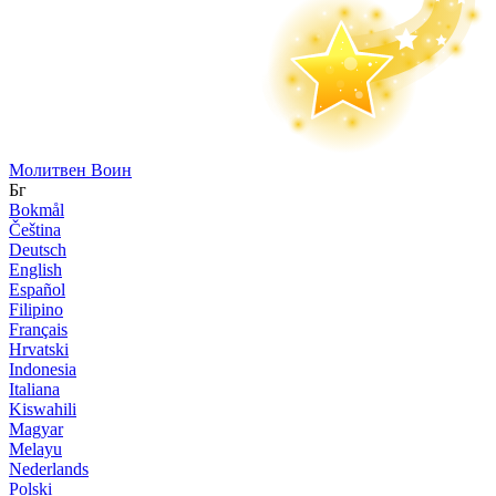
Молитвен Воин
Бг
Bokmål
Čeština
Deutsch
English
Español
Filipino
Français
Hrvatski
Indonesia
Italiana
Kiswahili
Magyar
Melayu
Nederlands
Polski