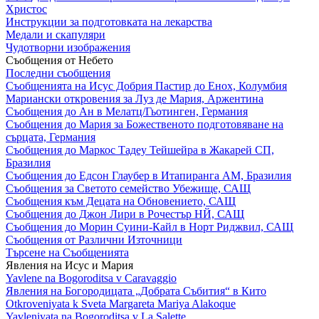
Христос
Инструкции за подготовката на лекарства
Медали и скапуляри
Чудотворни изображения
Съобщения от Небето
Последни съобщения
Съобщенията на Исус Добрия Пастир до Енох, Колумбия
Мариански откровения за Луз де Мария, Аржентина
Съобщения до Ан в Мелатц/Гьотинген, Германия
Съобщения до Мария за Божественото подготовяване на
сърцата, Германия
Съобщения до Маркос Тадеу Тейшейра в Жакарей СП,
Бразилия
Съобщения до Едсон Глаубер в Итапиранга АМ, Бразилия
Съобщения за Светото семейство Убежище, САЩ
Съобщения към Децата на Обновението, САЩ
Съобщения до Джон Лири в Рочестър НЙ, САЩ
Съобщения до Морин Суини-Кайл в Норт Риджвил, САЩ
Съобщения от Различни Източници
Търсене на Съобщенията
Явления на Исус и Мария
Yavlene na Bogoroditsa v Caravaggio
Явления на Богородицата „Добрата Събития“ в Кито
Otkroveniyata k Sveta Margareta Mariya Alakoque
Yavleniyata na Bogoroditsa v La Salette