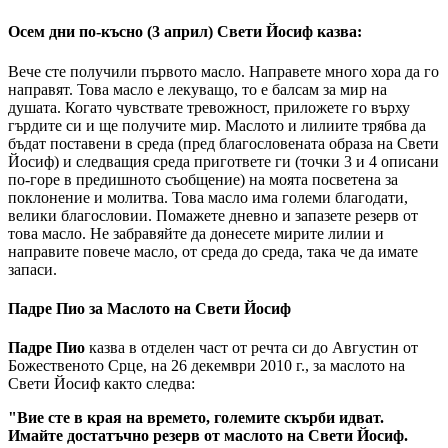
Осем дни по-късно (3 април) Свети Йосиф казва:
Вече сте получили първото масло. Направете много хора да го
направят. Това масло е лекуващо, то е балсам за мир на
душата. Когато чувствате тревожност, приложете го върху
гърдите си и ще получите мир. Маслото и лилиите трябва да
бъдат поставени в среда (пред благословената образа на Свети
Йосиф) и следващия среда пригответе ги (точки 3 и 4 описани
по-горе в предишното съобщение) на моята посветена за
поклонение и молитва. Това масло има големи благодати,
велики благословии. Помажете дневно и запазете резерв от
това масло. Не забравяйте да донесете мирите лилии и
направите повече масло, от среда до среда, така че да имате
запаси.
Падре Пио за Маслото на Свети Йосиф
Падре Пио
казва в отделен част от речта си до Августин от
Божественото Срце, на 26 декември 2010 г., за маслото на
Свети Йосиф както следва:
"Вие сте в края на времето, големите скърби идват.
Имайте достатъчно резерв от маслото на Свети Йосиф.