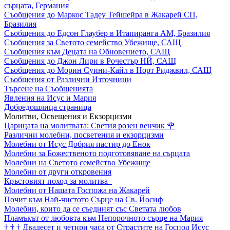
сърцата, Германия
Съобщения до Маркос Тадеу Тейшейра в Жакарей СП,
Бразилия
Съобщения до Едсон Глаубер в Итапиранга АМ, Бразилия
Съобщения за Светото семейство Убежище, САЩ
Съобщения към Децата на Обновението, САЩ
Съобщения до Джон Лири в Рочестър НЙ, САЩ
Съобщения до Морин Суини-Кайл в Норт Риджвил, САЩ
Съобщения от Различни Източници
Търсене на Съобщенията
Явления на Исус и Мария
Добредошлица страница
Молитви, Освещения и Екзорцизми
Царицата на молитвата: Светия розен венчик
🌹
Различни молебни, посветения и екзорцизми
Молебни от Исус Добрия пастир до Енок
Молебни за Божественото подготовяване на сърцата
Молебни на Светото семейство Убежище
Молебни от други откровения
Кръстовият поход за молитва
Молебни от Нашата Госпожа на Жакарей
Почит към Най-чистото Сърце на Св. Йосиф
Молебни, които да се съединят със Светата любов
Пламъкът от любовта към Непорочното сърце на Мария
†
†
†
Двадесет и четири часа от Страстите на Господ Исус