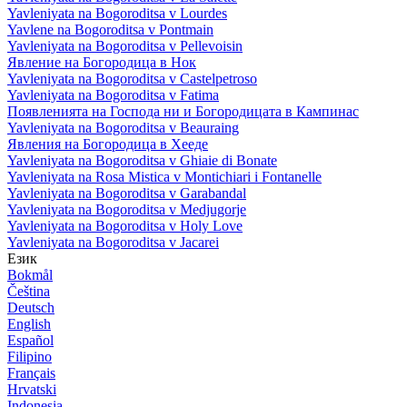
Yavleniyata na Bogoroditsa v Lourdes
Yavlene na Bogoroditsa v Pontmain
Yavleniyata na Bogoroditsa v Pellevoisin
Явление на Богородица в Нок
Yavleniyata na Bogoroditsa v Castelpetroso
Yavleniyata na Bogoroditsa v Fatima
Появленията на Господа ни и Богородицата в Кампинас
Yavleniyata na Bogoroditsa v Beauraing
Явления на Богородица в Хееде
Yavleniyata na Bogoroditsa v Ghiaie di Bonate
Yavleniyata na Rosa Mistica v Montichiari i Fontanelle
Yavleniyata na Bogoroditsa v Garabandal
Yavleniyata na Bogoroditsa v Medjugorje
Yavleniyata na Bogoroditsa v Holy Love
Yavleniyata na Bogoroditsa v Jacarei
Език
Bokmål
Čeština
Deutsch
English
Español
Filipino
Français
Hrvatski
Indonesia