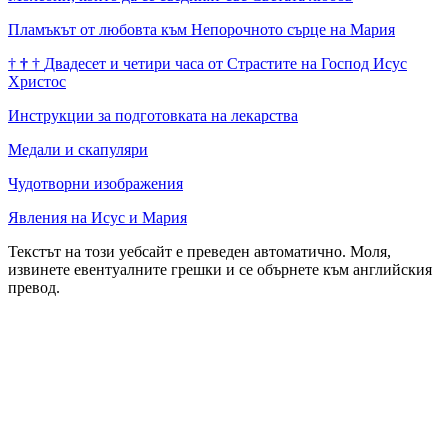
Пламъкът от любовта към Непорочното сърце на Мария
†
†
†
Двадесет и четири часа от Страстите на Господ Исус
Христос
Инструкции за подготовката на лекарства
Медали и скапуляри
Чудотворни изображения
Явления на Исус и Мария
Текстът на този уебсайт е преведен автоматично. Моля,
извинете евентуалните грешки и се обърнете към английския
превод.