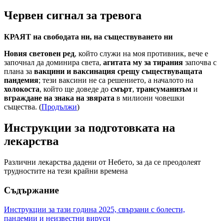
Червен сигнал за тревога
КРАЯТ на свободата ни, на съществуването ни
Новия световен ред
, който служи на моя противник, вече е
започнал да доминира света,
агитата му за тирания
започва с
плана за
вакцини и ваксинация срещу съществуващата
пандемия
; тези ваксини не са решението, а началото на
холокоста
, който ще доведе до
смърт
,
трансуманизъм
и
вграждане на знака на звярата
в милиони човешки
същества. (
Продължи
)
Инструкции за подготовката на
лекарства
Различни лекарства дадени от Небето, за да се преодолеят
трудностите на тези крайни времена
Съдържание
Инструкции за тази година 2025, свързани с болести,
пандемии и неизвестни вируси