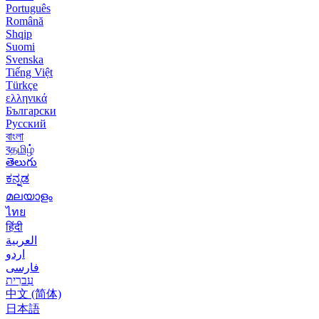
Português
Română
Shqip
Suomi
Svenska
Tiếng Việt
Türkçe
ελληνικά
Български
Русский
বাংলা
বதமிழ்
తెలుగు
ಕನ್ನಡ
മലയാളം
ไทย
हिंदी
العربية
اردو
فارسی
עִברִית
中文 (简体)
日本語