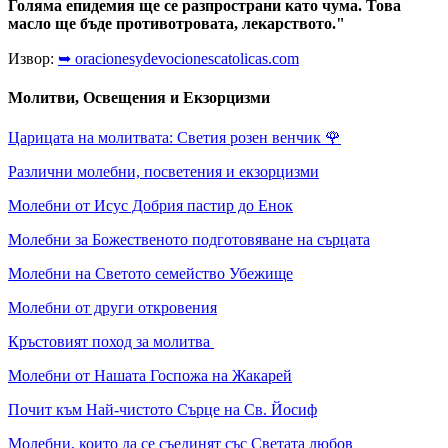
Голяма епидемия ще се разпространи като чума. Това
масло ще бъде противотровата, лекарството."
Извор:
➥ oracionesydevocionescatolicas.com
Молитви, Освещения и Екзорцизми
Царицата на молитвата: Светия розен венчик
🌹
Различни молебни, посветения и екзорцизми
Молебни от Исус Добрия пастир до Енок
Молебни за Божественото подготовяване на сърцата
Молебни на Светото семейство Убежище
Молебни от други откровения
Кръстовият поход за молитва
Молебни от Нашата Госпожа на Жакарей
Почит към Най-чистото Сърце на Св. Йосиф
Молебни, които да се съединят със Светата любов