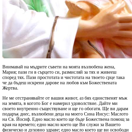
Внимавай на мъдрите съвети на моята възлюбена жена,
Мария; пази ги в сърцето си, размисляй за тях и живееш
според тях. Пази простотата и чистотата на твоето срце така
че да бъдеш искрени дарове на любов към Божествената
Жертва.
Не ме отстранявайте от вашия живот, аз бях единственят мъж
на земята, в когото Бог е намерил удоволствие. Дайте ми
своето внутренно съществуване и ще го обогатя. Ще ви дарам
подарък днес, възлюбени деца на моего Сина Иисус: Маслото
на Св. Йосиф. Едно масло което ще бъде Божествена помощ за
края на времето; едно масло което ще Ви служи за Вашето
физическо и духовно здраве; едно масло което ще ви освободи