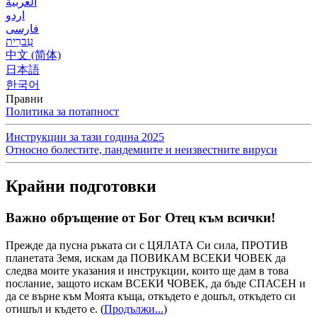
العربية
اردو
فارسی
עִברִית
中文 (简体)
日本語
한국어
Правни
Политика за потапност
Инструкции за тази година 2025
Относно болестите, пандемиите и неизвестните вируси
Крайни подготовки
Важно обръщение от Бог Отец към всички!
Прежде да пусна ръката си с ЦЯЛАТА Си сила, ПРОТИВ
планетата Земя, искам да ПОВИКАМ ВСЕКИ ЧОВЕК да
следва моите указания и инструкции, които ще дам в това
послание, защото искам ВСЕКИ ЧОВЕК, да бъде СПАСЕН и
да се върне към Моята къща, откъдето е дошъл, откъдето си
отишъл и където е.
(
Продължи...
)