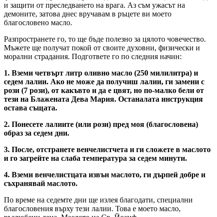
и защити от преследването на врага. Аз съм ужасът на
демоните, затова днес вручавам в ръцете ви моето
благословено масло.
Разпространете го, то ще бъде полезно за цялото човечество.
Мъжете ще получат покой от своите духовни, физически и
морални страдания. Подгответе го по следния начин:
1. Вземи четвърт литр оливно масло (250 милилитра) и
седем лалии. Ако не може да получиш лалии, ги замени с
рози (7 рози), от какъвто и да е цвят, но по-малко бели от
тези на Блажената Дева Мария. Останалата инструкция
остава същата.
2. Понесете лалиите (или рози) пред моя (благословена)
образ за седем дни.
3. После, отстранете венчелистчета и ги сложете в маслото
и го загрейте на слаба температура за седем минути.
4. Вземи венчелистцата извън маслото, ги дърпей добре и
съхранявай маслото.
По време на седемте дни ще излея благодати, специални
благословения върху тези лалии. Това е моето масло,