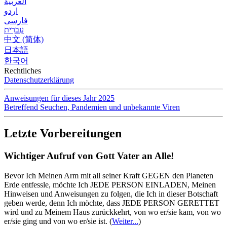
العربية
اردو
فارسی
עִברִית
中文 (简体)
日本語
한국어
Rechtliches
Datenschutzerklärung
Anweisungen für dieses Jahr 2025
Betreffend Seuchen, Pandemien und unbekannte Viren
Letzte Vorbereitungen
Wichtiger Aufruf von Gott Vater an Alle!
Bevor Ich Meinen Arm mit all seiner Kraft GEGEN den Planeten
Erde entfessle, möchte Ich JEDE PERSON EINLADEN, Meinen
Hinweisen und Anweisungen zu folgen, die Ich in dieser Botschaft
geben werde, denn Ich möchte, dass JEDE PERSON GERETTET
wird und zu Meinem Haus zurückkehrt, von wo er/sie kam, von wo
er/sie ging und von wo er/sie ist.
(
Weiter...
)