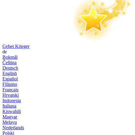
Gebet Krieger
de
Bokmål
Čeština
Deutsch
English
Español
Filipino
Français
Hrvatski
Indonesia
Italiana
Kiswahili
Magyar
Melayu
Nederlands
Polski