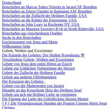
Deutschland
Botschaften an Marcos Tadeu Teixeira in Jacareí SP, Brasilien
Botschaften an Edson Glauber in Itapiranga AM, Brasilien
Botschaften an die Zuflucht der Heiligen Familie, USA
Botschaften an die Kinder der Erneuerung, USA
Botschaften an John Leary in Rochester NY, USA
Botschaften an Maureen Sweeney-Kyle in North Ridgeville, USA
Botschaften aus verschiedenen Quellen
Suche in den Botschaften
Erscheinungen von Jesus und Maria
Willkommen Seite
Gebete, Weihen und Exorzismen
Die Königin des Gebetes: Der Heilige Rosenkranz
🌹
Verschiedene Gebete, Weihen und Exorzismen
Gebete von Jesus dem guten Hirten an Enoch
Gebete zur Göttlichen Vorbereitung der Herzen
Gebete der Zuflucht der Heiligen Familie
Gebete aus anderen Offenbarungen
Der Kreuzzug des Gebetes
Gebete von der Muttergottes von Jacarei
Hingabe an das Keuscheste Herz des Heiligen Josef
Gebete um sich mit Heiliger Liebe zu vereinigen
Die Flamme der Liebe des Unbefleckten Herzen Marien
†
†
†
Die Vierundzwanzig Stunden der Passion Unseres Herrn Jesus
Christus