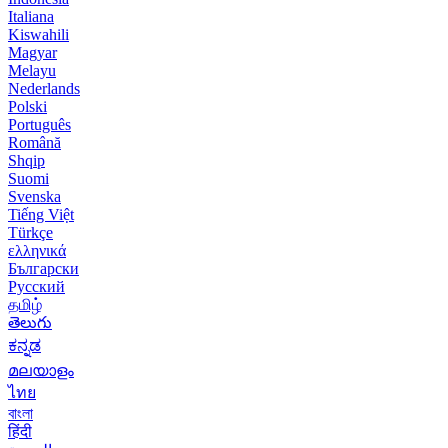
Italiana
Kiswahili
Magyar
Melayu
Nederlands
Polski
Português
Română
Shqip
Suomi
Svenska
Tiếng Việt
Türkçe
ελληνικά
Български
Русский
தமிழ்
తెలుగు
ಕನ್ನಡ
മലയാളം
ไทย
বাংলা
हिंदी