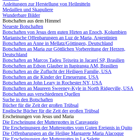
Anleitungen zur Herstellung von Heilmitteln
Medaillen und Skapuliere
Wunderbare Bilder
Botschaften aus dem Himmel
Neueste Botschaften
Botschaften von Jesus dem guten Hirten an Enoch, Kolumbien
Marianische Offenbarungen an Luz de Maria, Argentinien
Botschaften an Anne in Mellatz/Göttingen, Deutschland
Botschaften an Maria zur Göttlichen Vorbereitung der Herzen,
Deutschland
Botschaften an Marcos Tadeu Teixeira in Jacareí SP, Brasilien
Botschaften an Edson Glauber in Itapiranga AM, Brasilien
Botschaften an die Zuflucht der Heiligen Familie, USA
Botschaften an die Kinder der Erneuerung, USA
Botschaften an John Leary in Rochester NY, USA
Botschaften an Maureen Sweeney-Kyle in North Ridgeville, USA
Botschaften aus verschiedenen Quellen
Suche in den Botschaften
Bücher für die Zeit der großen Trübsal
Englische Bücher für die Zeit der großen Trübsal
Erscheinungen von Jesus und Maria
Die Erscheinung der Muttergottes in Caravaggio
Die Erscheinungen der Muttergottes vom Guten Ereignis in Quito
Die Offenbarungen an die Heilige Margarete Maria Alacoque
Die Erscheinungen der Muttergottes in La Salette