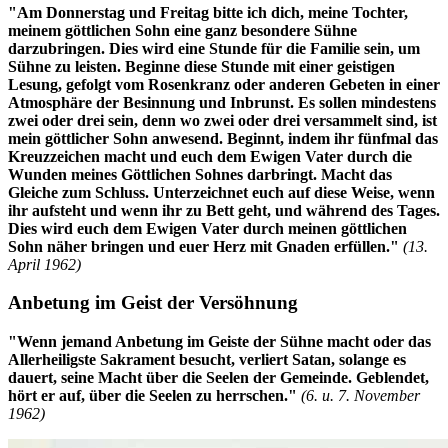
"Am Donnerstag und Freitag bitte ich dich, meine Tochter,
meinem göttlichen Sohn eine ganz besondere Sühne
darzubringen. Dies wird eine Stunde für die Familie sein, um
Sühne zu leisten. Beginne diese Stunde mit einer geistigen
Lesung, gefolgt vom Rosenkranz oder anderen Gebeten in einer
Atmosphäre der Besinnung und Inbrunst. Es sollen mindestens
zwei oder drei sein, denn wo zwei oder drei versammelt sind, ist
mein göttlicher Sohn anwesend. Beginnt, indem ihr fünfmal das
Kreuzzeichen macht und euch dem Ewigen Vater durch die
Wunden meines Göttlichen Sohnes darbringt. Macht das
Gleiche zum Schluss. Unterzeichnet euch auf diese Weise, wenn
ihr aufsteht und wenn ihr zu Bett geht, und während des Tages.
Dies wird euch dem Ewigen Vater durch meinen göttlichen
Sohn näher bringen und euer Herz mit Gnaden erfüllen."
(13.
April 1962)
Anbetung im Geist der Versöhnung
"Wenn jemand Anbetung im Geiste der Sühne macht oder das
Allerheiligste Sakrament besucht, verliert Satan, solange es
dauert, seine Macht über die Seelen der Gemeinde. Geblendet,
hört er auf, über die Seelen zu herrschen."
(6. u. 7. November
1962)