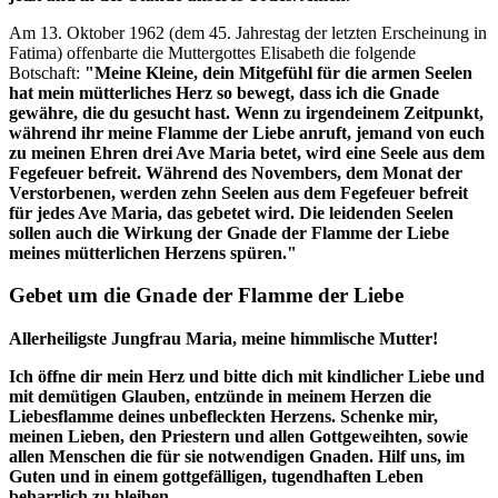
Am 13. Oktober 1962 (dem 45. Jahrestag der letzten Erscheinung in
Fatima) offenbarte die Muttergottes Elisabeth die folgende
Botschaft:
"Meine Kleine, dein Mitgefühl für die armen Seelen
hat mein mütterliches Herz so bewegt, dass ich die Gnade
gewähre, die du gesucht hast. Wenn zu irgendeinem Zeitpunkt,
während ihr meine Flamme der Liebe anruft, jemand von euch
zu meinen Ehren drei Ave Maria betet, wird eine Seele aus dem
Fegefeuer befreit. Während des Novembers, dem Monat der
Verstorbenen, werden zehn Seelen aus dem Fegefeuer befreit
für jedes Ave Maria, das gebetet wird. Die leidenden Seelen
sollen auch die Wirkung der Gnade der Flamme der Liebe
meines mütterlichen Herzens spüren."
Gebet um die Gnade der Flamme der Liebe
Allerheiligste Jungfrau Maria, meine himmlische Mutter!
Ich öffne dir mein Herz und bitte dich mit kindlicher Liebe und
mit demütigen Glauben, entzünde in meinem Herzen die
Liebesflamme deines unbefleckten Herzens. Schenke mir,
meinen Lieben, den Priestern und allen Gottgeweihten, sowie
allen Menschen die für sie notwendigen Gnaden. Hilf uns, im
Guten und in einem gottgefälligen, tugendhaften Leben
beharrlich zu bleiben.