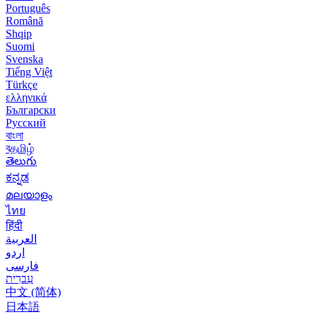
Português
Română
Shqip
Suomi
Svenska
Tiếng Việt
Türkçe
ελληνικά
Български
Русский
বাংলা
বதமிழ்
తెలుగు
ಕನ್ನಡ
മലയാളം
ไทย
हिंदी
العربية
اردو
فارسی
עִברִית
中文 (简体)
日本語