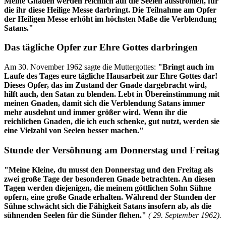
Meine Gnaden werden reichlich auf die Seelen ausströmen, für
die ihr diese Heilige Messe darbringt. Die Teilnahme am Opfer
der Heiligen Messe erhöht im höchsten Maße die Verblendung
Satans."
Das tägliche Opfer zur Ehre Gottes darbringen
Am 30. November 1962 sagte die Muttergottes:
"Bringt auch im
Laufe des Tages eure tägliche Hausarbeit zur Ehre Gottes dar!
Dieses Opfer, das im Zustand der Gnade dargebracht wird,
hilft auch, den Satan zu blenden. Lebt in Übereinstimmung mit
meinen Gnaden, damit sich die Verblendung Satans immer
mehr ausdehnt und immer größer wird. Wenn ihr die
reichlichen Gnaden, die ich euch schenke, gut nutzt, werden sie
eine Vielzahl von Seelen besser machen."
Stunde der Versöhnung am Donnerstag und Freitag
"Meine Kleine, du musst den Donnerstag und den Freitag als
zwei große Tage der besonderen Gnade betrachten. An diesen
Tagen werden diejenigen, die meinem göttlichen Sohn Sühne
opfern, eine große Gnade erhalten. Während der Stunden der
Sühne schwächt sich die Fähigkeit Satans insofern ab, als die
sühnenden Seelen für die Sünder flehen."
( 29. September 1962).