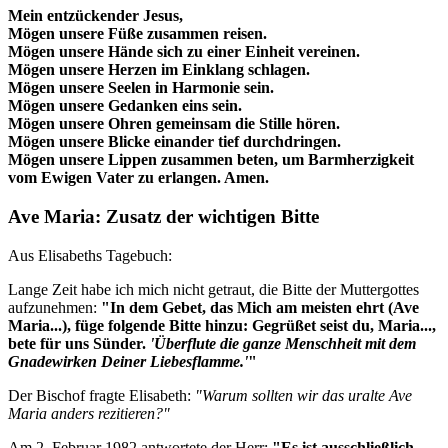
Mein entzückender Jesus,
Mögen unsere Füße zusammen reisen.
Mögen unsere Hände sich zu einer Einheit vereinen.
Mögen unsere Herzen im Einklang schlagen.
Mögen unsere Seelen in Harmonie sein.
Mögen unsere Gedanken eins sein.
Mögen unsere Ohren gemeinsam die Stille hören.
Mögen unsere Blicke einander tief durchdringen.
Mögen unsere Lippen zusammen beten, um Barmherzigkeit
vom Ewigen Vater zu erlangen. Amen.
Ave Maria: Zusatz der wichtigen Bitte
Aus Elisabeths Tagebuch:
Lange Zeit habe ich mich nicht getraut, die Bitte der Muttergottes
aufzunehmen:
"In dem Gebet, das Mich am meisten ehrt (Ave
Maria...), füge folgende Bitte hinzu: Gegrüßet seist du, Maria...,
bete für uns Sünder.
'Überflute die ganze Menschheit mit dem
Gnadewirken Deiner Liebesflamme.'
"
Der Bischof fragte Elisabeth:
"Warum sollten wir das uralte Ave
Maria anders rezitieren?"
Am 2. Februar 1982 antwortete der Herr:
"Es ist ausschließlich