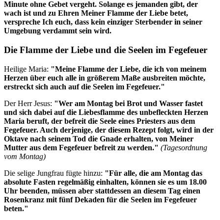
Minute ohne Gebet vergeht. Solange es jemanden gibt, der
wach ist und zu Ehren Meiner Flamme der Liebe betet,
verspreche Ich euch, dass kein einziger Sterbender in seiner
Umgebung verdammt sein wird.
Die Flamme der Liebe und die Seelen im Fegefeuer
Heilige Maria:
"Meine Flamme der Liebe, die ich von meinem
Herzen über euch alle in größerem Maße ausbreiten möchte,
erstreckt sich auch auf die Seelen im Fegefeuer."
Der Herr Jesus:
"Wer am Montag bei Brot und Wasser fastet
und sich dabei auf die Liebesflamme des unbefleckten Herzen
Maria beruft, der befreit die Seele eines Priesters aus dem
Fegefeuer. Auch derjenige, der diesem Rezept folgt, wird in der
Oktave nach seinem Tod die Gnade erhalten, von Meiner
Mutter aus dem Fegefeuer befreit zu werden."
(Tagesordnung
vom Montag)
Die selige Jungfrau fügte hinzu:
"Für alle, die am Montag das
absolute Fasten regelmäßig einhalten, können sie es um 18.00
Uhr beenden, müssen aber stattdessen an diesem Tag einen
Rosenkranz mit fünf Dekaden für die Seelen im Fegefeuer
beten."