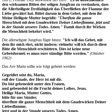
den wirksamen Bitten der seligen Jungfrau zu verdanken, dass
die Allerheiligste Dreifaltigkeit das Überfließen der Flamme der
Liebe gewährt hat. Bittet darum in dem Gebet, mit dem ihr
Meine Heiligste Mutter begrüßt:
"Überflute die ganze
Menschheit mit dem Gnadewirken Deiner Liebesflamme, jetzt und
in der Stunde unseres Todes. Amen."
Damit durch ihr Wirken
die Menschheit bekehrt wird."
Die allerseligste Jungfrau fügte hinzu:
"Ich will das Gebet, mit
dem ihr mich ehrt, nicht ändern; vielmehr will ich durch diese
Bitte die Menschheit erschüttern.
Dies ist keine neue
Gebetsformel; es muss eure ständige Bitte werden.
"
(Oktober
1962)
Das Ave Maria sollte wie folgt gebetet werden:
Gegrüßet seist du, Maria,
voll der Gnade, der Herr ist mit dir.
Du bist gebenedeit unter den Frauen,
und gebenedeit ist die Frucht deines Leibes, Jesus.
Heilige Maria, Mutter Gottes,
bitte für uns Sünder,
überflute die ganze Menschheit mit dem Gnadewirken Deiner
Liebesflamme,
jetzt und in der Stunde unseres Todes. Amen.