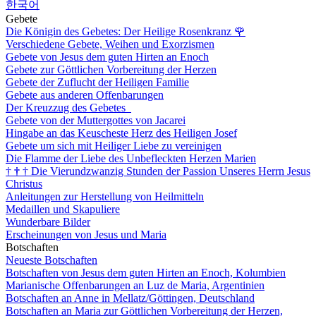
한국어
Gebete
Die Königin des Gebetes: Der Heilige Rosenkranz
🌹
Verschiedene Gebete, Weihen und Exorzismen
Gebete von Jesus dem guten Hirten an Enoch
Gebete zur Göttlichen Vorbereitung der Herzen
Gebete der Zuflucht der Heiligen Familie
Gebete aus anderen Offenbarungen
Der Kreuzzug des Gebetes
Gebete von der Muttergottes von Jacarei
Hingabe an das Keuscheste Herz des Heiligen Josef
Gebete um sich mit Heiliger Liebe zu vereinigen
Die Flamme der Liebe des Unbefleckten Herzen Marien
†
†
†
Die Vierundzwanzig Stunden der Passion Unseres Herrn Jesus
Christus
Anleitungen zur Herstellung von Heilmitteln
Medaillen und Skapuliere
Wunderbare Bilder
Erscheinungen von Jesus und Maria
Botschaften
Neueste Botschaften
Botschaften von Jesus dem guten Hirten an Enoch, Kolumbien
Marianische Offenbarungen an Luz de Maria, Argentinien
Botschaften an Anne in Mellatz/Göttingen, Deutschland
Botschaften an Maria zur Göttlichen Vorbereitung der Herzen,