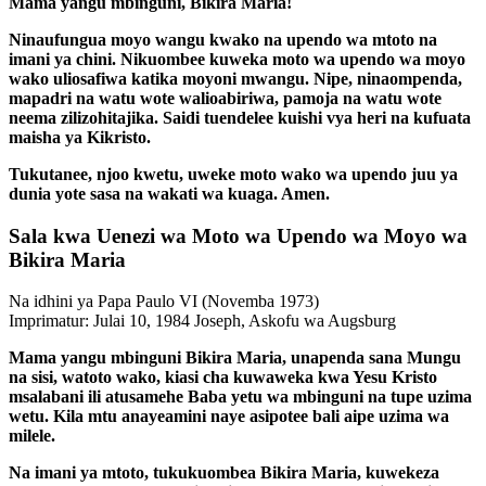
Mama yangu mbinguni, Bikira Maria!
Ninaufungua moyo wangu kwako na upendo wa mtoto na
imani ya chini. Nikuombee kuweka moto wa upendo wa moyo
wako uliosafiwa katika moyoni mwangu. Nipe, ninaompenda,
mapadri na watu wote walioabiriwa, pamoja na watu wote
neema zilizohitajika. Saidi tuendelee kuishi vya heri na kufuata
maisha ya Kikristo.
Tukutanee, njoo kwetu, uweke moto wako wa upendo juu ya
dunia yote sasa na wakati wa kuaga. Amen.
Sala kwa Uenezi wa Moto wa Upendo wa Moyo wa
Bikira Maria
Na idhini ya Papa Paulo VI
(Novemba 1973)
Imprimatur: Julai 10, 1984 Joseph, Askofu wa Augsburg
Mama yangu mbinguni Bikira Maria, unapenda sana Mungu
na sisi, watoto wako, kiasi cha kuwaweka kwa Yesu Kristo
msalabani ili atusamehe Baba yetu wa mbinguni na tupe uzima
wetu. Kila mtu anayeamini naye asipotee bali aipe uzima wa
milele.
Na imani ya mtoto, tukukuombea Bikira Maria, kuwekeza