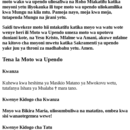
moto wako wa upendo uliosafiwa na Roho Mtakatifu katika
moyoni yetu iliyokauka ili tupe moto wa upendo uliokamilika
kwa Mungu na kila mtu. Pamoja nayo, moja kwa moja,
tutapenda Mungu na jirani yetu.
Saidi tuwekeze moto hii mtakatifu katika moyo wa watu wote
wenye heri ili Moto wa Upendo umeza moto wa upotovu
duniani kote, na Yesu Kristo, Mfalme wa Amani, akuwe mfalme
na kitovo cha moyoni mwetu katika Sakramenti ya upendo
yake juu ya throni za madhabahu yetu. Amen.
Tena la Moto wa Upendo
Kwanza
Kuhewa kwa heshima ya Masikio Matano ya Mwokovu wetu,
tutafanya Ishara ya Msalaba
†
mara tano.
Kwenye Kidogo cha Kwanza
Moyo wa Bikira Maria, uliosumbuliwa na matatizo, ombea kwa
sisi wanaotegemea wewe!
Kwenye Kidogo cha Tatu