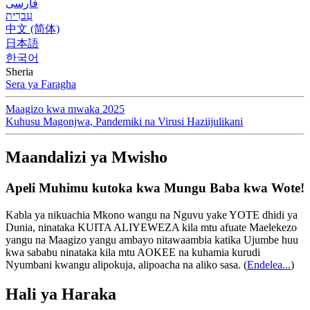
فارسی
עִברִית
中文 (简体)
日本語
한국어
Sheria
Sera ya Faragha
Maagizo kwa mwaka 2025
Kuhusu Magonjwa, Pandemiki na Virusi Haziijulikani
Maandalizi ya Mwisho
Apeli Muhimu kutoka kwa Mungu Baba kwa Wote!
Kabla ya nikuachia Mkono wangu na Nguvu yake YOTE dhidi ya
Dunia, ninataka KUITA ALIYEWEZA kila mtu afuate Maelekezo
yangu na Maagizo yangu ambayo nitawaambia katika Ujumbe huu
kwa sababu ninataka kila mtu AOKEE na kuhamia kurudi
Nyumbani kwangu alipokuja, alipoacha na aliko sasa.
(
Endelea...
)
Hali ya Haraka