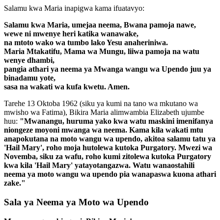
Salamu kwa Maria inapigwa kama ifuatavyo:
Salamu kwa Maria, umejaa neema, Bwana pamoja nawe,
wewe ni mwenye heri katika wanawake,
na mtoto wako wa tumbo lako Yesu anaheriniwa.
Maria Mtakatifu, Mama wa Mungu, liiwa pamoja na watu
wenye dhambi,
pangia athari ya neema ya Mwanga wangu wa Upendo juu ya
binadamu yote,
sasa na wakati wa kufa kwetu. Amen.
Tarehe 13 Oktoba 1962 (siku ya kumi na tano wa mkutano wa
mwisho wa Fatima), Bikira Maria alimwambia Elizabeth ujumbe
huu:
"Mwanangu, huruma yako kwa watu maskini imenifanya
niongeze moyoni mwanga wa neema. Kama kila wakati mtu
anapokutana na moto wangu wa upendo, akitoa salamu tatu ya
'Hail Mary', roho moja hutolewa kutoka Purgatory. Mwezi wa
Novemba, siku za wafu, roho kumi zitolewa kutoka Purgatory
kwa kila 'Hail Mary' yatayotangazwa. Watu wanaostahili
neema ya moto wangu wa upendo pia wanapaswa kuona athari
zake."
Sala ya Neema ya Moto wa Upendo