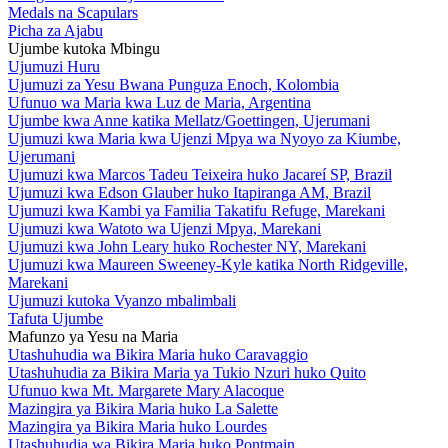
Medals na Scapulars
Picha za Ajabu
Ujumbe kutoka Mbingu
Ujumuzi Huru
Ujumuzi za Yesu Bwana Punguza Enoch, Kolombia
Ufunuo wa Maria kwa Luz de Maria, Argentina
Ujumbe kwa Anne katika Mellatz/Goettingen, Ujerumani
Ujumuzi kwa Maria kwa Ujenzi Mpya wa Nyoyo za Kiumbe,
Ujerumani
Ujumuzi kwa Marcos Tadeu Teixeira huko Jacareí SP, Brazil
Ujumuzi kwa Edson Glauber huko Itapiranga AM, Brazil
Ujumuzi kwa Kambi ya Familia Takatifu Refuge, Marekani
Ujumuzi kwa Watoto wa Ujenzi Mpya, Marekani
Ujumuzi kwa John Leary huko Rochester NY, Marekani
Ujumuzi kwa Maureen Sweeney-Kyle katika North Ridgeville,
Marekani
Ujumuzi kutoka Vyanzo mbalimbali
Tafuta Ujumbe
Mafunzo ya Yesu na Maria
Utashuhudia wa Bikira Maria huko Caravaggio
Utashuhudia za Bikira Maria ya Tukio Nzuri huko Quito
Ufunuo kwa Mt. Margarete Mary Alacoque
Mazingira ya Bikira Maria huko La Salette
Mazingira ya Bikira Maria huko Lourdes
Utashuhudia wa Bikira Maria huko Pontmain