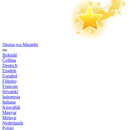
Shujaa wa Maombi
sw
Bokmål
Čeština
Deutsch
English
Español
Filipino
Français
Hrvatski
Indonesia
Italiana
Kiswahili
Magyar
Melayu
Nederlands
Polski