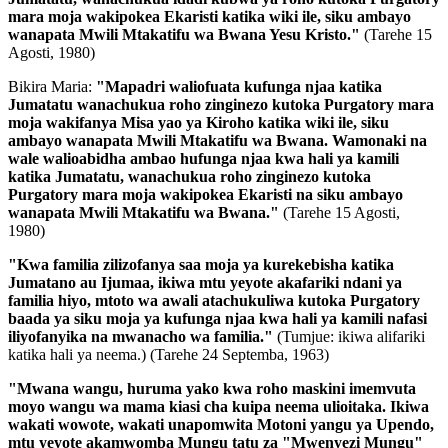
mara moja wakipokea Ekaristi katika wiki ile, siku ambayo
wanapata Mwili Mtakatifu wa Bwana Yesu Kristo."
(Tarehe 15
Agosti, 1980)
Bikira Maria:
"Mapadri waliofuata kufunga njaa katika
Jumatatu wanachukua roho zinginezo kutoka Purgatory mara
moja wakifanya Misa yao ya Kiroho katika wiki ile, siku
ambayo wanapata Mwili Mtakatifu wa Bwana. Wamonaki na
wale walioabidha ambao hufunga njaa kwa hali ya kamili
katika Jumatatu, wanachukua roho zinginezo kutoka
Purgatory mara moja wakipokea Ekaristi na siku ambayo
wanapata Mwili Mtakatifu wa Bwana."
(Tarehe 15 Agosti,
1980)
"Kwa familia zilizofanya saa moja ya kurekebisha katika
Jumatano au Ijumaa, ikiwa mtu yeyote akafariki ndani ya
familia hiyo, mtoto wa awali atachukuliwa kutoka Purgatory
baada ya siku moja ya kufunga njaa kwa hali ya kamili nafasi
iliyofanyika na mwanacho wa familia."
(Tumjue: ikiwa alifariki
katika hali ya neema.)
(Tarehe 24 Septemba, 1963)
"Mwana wangu, huruma yako kwa roho maskini imemvuta
moyo wangu wa mama kiasi cha kuipa neema ulioitaka. Ikiwa
wakati wowote, wakati unapomwita Motoni yangu ya Upendo,
mtu yeyote akamwomba Mungu tatu za "Mwenyezi Mungu"