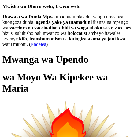
Mwisho wa Uhuru wetu, Uwezo wetu
Utawala wa Dunia Mpya
unaohudumia adui yangu umeanza
kuongoza dunia,
agenda yake ya utamaduni
ilianza na mpango
wa
vaccines na vaccination dhidi ya woga ulioko sasa
; vaccines
hizi si suluhisho bali mwanzo wa
holocaust
ambayo itawalea
kwenye
kifo
,
transhumanism
na
kuingiza alama ya jani
kwa
watu milioni. (
Endelea
)
Mwanga wa Upendo
wa Moyo Wa Kipekee wa
Maria