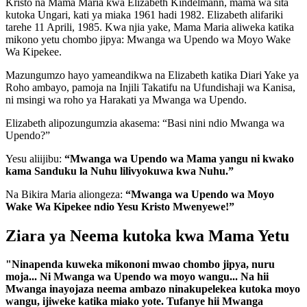
Kristo na Mama Maria kwa Elizabeth Kindelmann, mama wa sita
kutoka Ungari, kati ya miaka 1961 hadi 1982. Elizabeth alifariki
tarehe 11 Aprili, 1985. Kwa njia yake, Mama Maria aliweka katika
mikono yetu chombo jipya: Mwanga wa Upendo wa Moyo Wake
Wa Kipekee.
Mazungumzo hayo yameandikwa na Elizabeth katika Diari Yake ya
Roho ambayo, pamoja na Injili Takatifu na Ufundishaji wa Kanisa,
ni msingi wa roho ya Harakati ya Mwanga wa Upendo.
Elizabeth alipozungumzia akasema: “Basi nini ndio Mwanga wa
Upendo?”
Yesu aliijibu:
“Mwanga wa Upendo wa Mama yangu ni kwako
kama Sanduku la Nuhu lilivyokuwa kwa Nuhu.”
Na Bikira Maria aliongeza:
“Mwanga wa Upendo wa Moyo
Wake Wa Kipekee ndio Yesu Kristo Mwenyewe!”
Ziara ya Neema kutoka kwa Mama Yetu
"Ninapenda kuweka mikononi mwao chombo jipya, nuru
moja... Ni Mwanga wa Upendo wa moyo wangu... Na hii
Mwanga inayojaza neema ambazo ninakupelekea kutoka moyo
wangu, ijiweke katika miako yote. Tufanye hii Mwanga