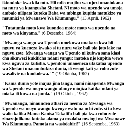
ikiondoke kwa kila mtu. Hii ndio mujibu wa ujuzi unaotokana
na nuru ya kuangusha Shetani. Ni moto wa upendo wa umoja
ambalo nilipata kutoka Baba wa mbingu kupitia matukizo ya
maumizi ya Mwanawe Wa Kiumungu."
(13 Aprili, 1962)
"Tutatumia moto kwa kuondoa moto: moto wa upendo na
moto wa kinyama."
(6 Desemba, 1964)
"Mwanga wangu wa Upendo umekuwa unakara kwa hii
nguvu ya kueneza kwako si tu nuru yake bali pia joto lake na
nguvu zote. Mwanga wangu wa Upendo ni kubwa sana kiasi
cha sikuwezi kukificha ndani yangu; inatoka nje kupitia wewe
kwa nguvu za kutisha.
Upendoni unaoeneza utakataa upendo
wa Shetani unaoambukiza dunia, ili wengi kati ya roho zote
wasalivie na kuokolewa."
"
(19 Oktoba, 1962)
"Kama dunia yote inajua jina langu, nami ninapenda Mwanga
wa Upendo wa moyo wangu ufanye miujiza katika ndani ya
miaka ili kuwa na jumla."
(19 Oktoba, 1962)
"Mwanangu, ninaundea athari za neema za Mwanga wa
Upendo wa moyo wangu kwenye watu na nchi zote, si tu kwa
walio katika Mama Kanisa Takatifu bali pia kwa roho zote
zinazojulikana kutoka alama ya msalaba mwingi wa Mwanawe
Wa Kiumungu. Pamoja na wasiojabiri!"
(16 Septemba, 1963)