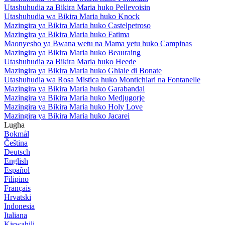
Utashuhudia za Bikira Maria huko Pellevoisin
Utashuhudia wa Bikira Maria huko Knock
Mazingira ya Bikira Maria huko Castelpetroso
Mazingira ya Bikira Maria huko Fatima
Maonyesho ya Bwana wetu na Mama yetu huko Campinas
Mazingira ya Bikira Maria huko Beauraing
Utashuhudia za Bikira Maria huko Heede
Mazingira ya Bikira Maria huko Ghiaie di Bonate
Utashuhudia wa Rosa Mistica huko Montichiari na Fontanelle
Mazingira ya Bikira Maria huko Garabandal
Mazingira ya Bikira Maria huko Medjugorje
Mazingira ya Bikira Maria huko Holy Love
Mazingira ya Bikira Maria huko Jacarei
Lugha
Bokmål
Čeština
Deutsch
English
Español
Filipino
Français
Hrvatski
Indonesia
Italiana
Kiswahili