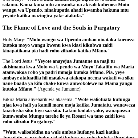
salamu. Kama kuna mtu ameamka na akisali kuhemea Moto
wangu wa Upendo, ninakupatia ahadi kwamba hakuna mtu
yeyote katika mazingira yake atakufa."
The Flame of Love and the Souls in Purgatory
Holy Mary:
"Moto wangu wa Upendo ambao ninataka kueneza
kutoka moyo wangu kwenu kwa kiasi kikubwa zaidi
kinapatikana pia hadi roho zilizoko katika Mfano."
The Lord Jesus:
"Yeyote anayejua Jumanne na maji tu
akisimama kwa Moto wa Upendo wa Moyo Takatifu wa Maria
atamwokoa roho ya padri mmoja kutoka Mfano. Pia, yeye
ambaye atafuatilia hii matakwa atakopa neema wakati wa siku
nane baada ya kifo chake kuwa amwokolewe na Mama yangu
kutoka Mfano."
(Agenda ya Jumanne)
Bikira Maria aliyebarikiwa akasema:
"Wote waliofuata kufunga
njaa kwa hali ya kamili mara moja katika Jumatatu, wanaweza
kuachisha siku hiyo saa sita. Lakini badala yake, wanapaswa
kumwomba Mungu tarehe ile ya Rosari wa tano zaidi kwa
roho zilizoko Purgatory."
"Watu walioabidha na wale ambao hufanya kazi katika
Jumatatu, wanachukua idadi kubwa ya roho kutoka Purgatory