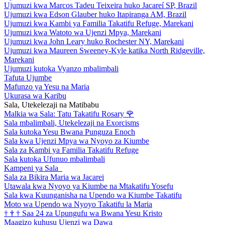
Ujumuzi kwa Marcos Tadeu Teixeira huko Jacareí SP, Brazil
Ujumuzi kwa Edson Glauber huko Itapiranga AM, Brazil
Ujumuzi kwa Kambi ya Familia Takatifu Refuge, Marekani
Ujumuzi kwa Watoto wa Ujenzi Mpya, Marekani
Ujumuzi kwa John Leary huko Rochester NY, Marekani
Ujumuzi kwa Maureen Sweeney-Kyle katika North Ridgeville,
Marekani
Ujumuzi kutoka Vyanzo mbalimbali
Tafuta Ujumbe
Mafunzo ya Yesu na Maria
Ukurasa wa Karibu
Sala, Utekelezaji na Matibabu
Malkia wa Sala: Tatu Takatifu Rosary
🌹
Sala mbalimbali, Utekelezaji na Exorcisms
Sala kutoka Yesu Bwana Punguza Enoch
Sala kwa Ujenzi Mpya wa Nyoyo za Kiumbe
Sala za Kambi ya Familia Takatifu Refuge
Sala kutoka Ufunuo mbalimbali
Kampeni ya Sala
Sala za Bikira Maria wa Jacarei
Utawala kwa Nyoyo ya Kiumbe na Mtakatifu Yosefu
Sala kwa Kuunganisha na Upendo wa Kiumbe Takatifu
Moto wa Upendo wa Nyoyo Takatifu la Maria
†
†
†
Saa 24 za Upungufu wa Bwana Yesu Kristo
Maagizo kuhusu Ujenzi wa Dawa