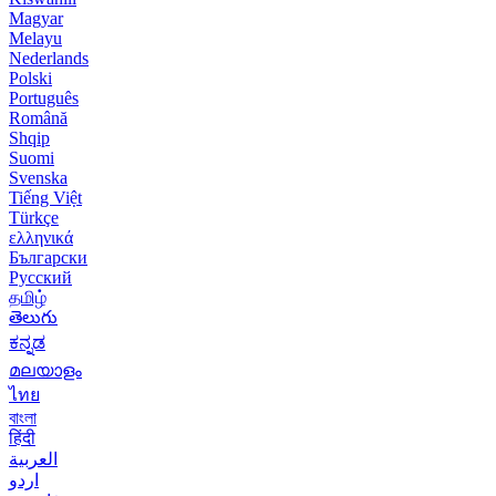
Magyar
Melayu
Nederlands
Polski
Português
Română
Shqip
Suomi
Svenska
Tiếng Việt
Türkçe
ελληνικά
Български
Русский
தமிழ்
తెలుగు
ಕನ್ನಡ
മലയാളം
ไทย
বাংলা
हिंदी
العربية
اردو