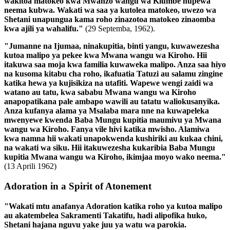
wakitoa matokeo kwa Mwanzo wangu wa Kiumbe hupewa
neema kubwa. Wakati wa saa ya kutolea matokeo, uwezo wa
Shetani unapungua kama roho zinazotoa matokeo zinaomba
kwa ajili ya wahalifu."
(29 Septemba, 1962).
"Jumanne na Ijumaa, ninakupitia, binti yangu, kuwawezesha
kutoa malipo ya pekee kwa Mwana wangu wa Kiroho. Hii
itakuwa saa moja kwa familia kuwaweka malipo. Anza saa hiyo
na kusoma kitabu cha roho, ikafuatia Tatuzi au salamu zingine
katika hewa ya kujisikiza na utafiti. Wapewe wengi zaidi wa
watano au tatu, kwa sababu Mwana wangu wa Kiroho
anapopatikana pale ambapo wawili au tatatu waliokusanyika.
Anza kufanya alama ya Msalaba mara nne na kuwapeleka
mwenyewe kwenda Baba Mungu kupitia maumivu ya Mwana
wangu wa Kiroho. Fanya vile hivi katika mwisho. Alamiwa
kwa namna hii wakati unapokwenda kushiriki au kukaa chini,
na wakati wa siku. Hii itakuwezesha kukaribia Baba Mungu
kupitia Mwana wangu wa Kiroho, ikimjaa moyo wako neema."
(13 Aprili 1962)
Adoration in a Spirit of Atonement
"Wakati mtu anafanya Adoration katika roho ya kutoa malipo
au akatembelea Sakramenti Takatifu, hadi alipofika huko,
Shetani hajana nguvu yake juu ya watu wa parokia.