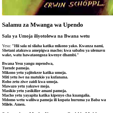
Salamu za Mwanga wa Upendo
Sala ya Umoja iliyotolewa na Bwana wetu
Yesu:
"Hii sala ni silaha katika mikono yako. Kwanza nami,
Shetani atakuwa amepigwa macho; kwa sababu ya ulemavu
wake, watu hawataongoza kwenye dhambi."
Bwana Yesu yangu mpendwa,
Tuende pamoja.
Mikono yetu yajitokeze katika umoja.
Miti yetu iwe na matukio ya kufanana.
Roho zetu ziwe zaidi kwa umoja.
Mawazo yetu yakuwe moja.
Masikio yetu yasikilize amani pamoja.
Macho yetu yayapita katika kipenyo cha kuangalia.
Mdomo wetu waliiwa pamoja ili kupata huruma ya Baba wa
Milele. Amen.