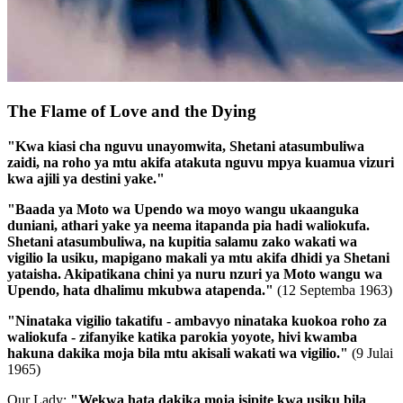
The Flame of Love and the Dying
"Kwa kiasi cha nguvu unayomwita, Shetani atasumbuliwa
zaidi, na roho ya mtu akifa atakuta nguvu mpya kuamua vizuri
kwa ajili ya destini yake."
"Baada ya Moto wa Upendo wa moyo wangu ukaanguka
duniani, athari yake ya neema itapanda pia hadi waliokufa.
Shetani atasumbuliwa, na kupitia salamu zako wakati wa
vigilio la usiku, mapigano makali ya mtu akifa dhidi ya Shetani
yataisha. Akipatikana chini ya nuru nzuri ya Moto wangu wa
Upendo, hata dhalimu mkubwa atapenda."
(12 Septemba 1963)
"Ninataka vigilio takatifu - ambavyo ninataka kuokoa roho za
waliokufa - zifanyike katika parokia yoyote, hivi kwamba
hakuna dakika moja bila mtu akisali wakati wa vigilio."
(9 Julai
1965)
Our Lady:
"Wekwa hata dakika moja isipite kwa usiku bila