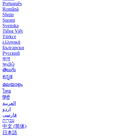
Português
Română
Shqip
Suomi
Svenska
Tiếng Việt
Türkçe
ελληνικά
Български
Русский
বাংলা
বதமிழ்
తెలుగు
ಕನ್ನಡ
മലയാളം
ไทย
हिंदी
العربية
اردو
فارسی
עִברִית
中文 (简体)
日本語