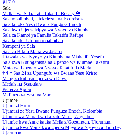
한국어
Sala
Malkia wa Sala: Tatu Takatifu Rosary
🌹
Sala mbalimbali, Utekelezaji na Exorcisms
Sala kutoka Yesu Bwana Punguza Enoch
Sala kwa Ujenzi Mpya wa Nyoyo za Kiumbe
Sala za Kambi ya Familia Takatifu Refuge
Sala kutoka Ufunuo mbalimbali
Kampeni ya Sala
Sala za Bikira Maria wa Jacarei
Utawala kwa Nyoyo ya Kiumbe na Mtakatifu Yosefu
Sala kwa Kuunganisha na Upendo wa Kiumbe Takatifu
Moto wa Upendo wa Nyoyo Takatifu la Maria
†
†
†
Saa 24 za Upungufu wa Bwana Yesu Kristo
Maagizo kuhusu Ujenzi wa Dawa
Medals na Scapulars
Picha za Ajabu
Mafunzo ya Yesu na Maria
Ujumbe
Ujumuzi Huru
Ujumuzi za Yesu Bwana Punguza Enoch, Kolombia
Ufunuo wa Maria kwa Luz de Maria, Argentina
Ujumbe kwa Anne katika Mellatz/Goettingen, Ujerumani
Ujumuzi kwa Maria kwa Ujenzi Mpya wa Nyoyo za Kiumbe,
Ujerumani