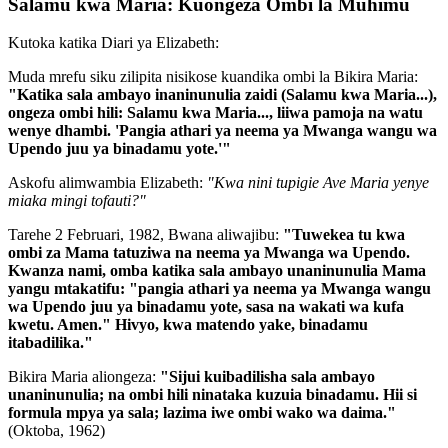
Salamu kwa Maria: Kuongeza Ombi la Muhimu
Kutoka katika Diari ya Elizabeth:
Muda mrefu siku zilipita nisikose kuandika ombi la Bikira Maria:
"Katika sala ambayo inaninunulia zaidi (Salamu kwa Maria...),
ongeza ombi hili: Salamu kwa Maria..., liiwa pamoja na watu
wenye dhambi.
'Pangia athari ya neema ya Mwanga wangu wa
Upendo juu ya binadamu yote.'
"
Askofu alimwambia Elizabeth:
"Kwa nini tupigie Ave Maria yenye
miaka mingi tofauti?"
Tarehe 2 Februari, 1982, Bwana aliwajibu:
"Tuwekea tu kwa
ombi za Mama tatuziwa na neema ya Mwanga wa Upendo.
Kwanza nami, omba katika sala ambayo unaninunulia Mama
yangu mtakatifu:
"pangia athari ya neema ya Mwanga wangu
wa Upendo juu ya binadamu yote, sasa na wakati wa kufa
kwetu. Amen." Hivyo, kwa matendo yake, binadamu
itabadilika."
Bikira Maria aliongeza:
"Sijui kuibadilisha sala ambayo
unaninunulia; na ombi hili ninataka kuzuia binadamu.
Hii si
formula mpya ya sala; lazima iwe ombi wako wa daima.
"
(Oktoba, 1962)