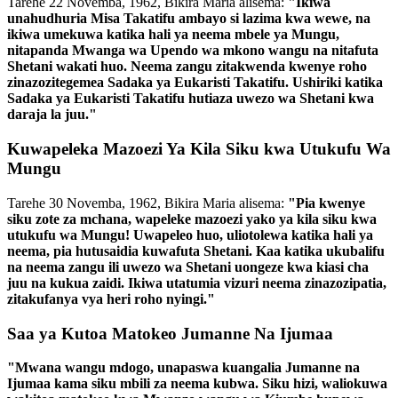
Tarehe 22 Novemba, 1962, Bikira Maria alisema:
"Ikiwa
unahudhuria Misa Takatifu ambayo si lazima kwa wewe, na
ikiwa umekuwa katika hali ya neema mbele ya Mungu,
nitapanda Mwanga wa Upendo wa mkono wangu na nitafuta
Shetani wakati huo. Neema zangu zitakwenda kwenye roho
zinazozitegemea Sadaka ya Eukaristi Takatifu. Ushiriki katika
Sadaka ya Eukaristi Takatifu hutiaza uwezo wa Shetani kwa
daraja la juu."
Kuwapeleka Mazoezi Ya Kila Siku kwa Utukufu Wa
Mungu
Tarehe 30 Novemba, 1962, Bikira Maria alisema:
"Pia kwenye
siku zote za mchana, wapeleke mazoezi yako ya kila siku kwa
utukufu wa Mungu! Uwapeleo huo, uliotolewa katika hali ya
neema, pia hutusaidia kuwafuta Shetani. Kaa katika ukubalifu
na neema zangu ili uwezo wa Shetani uongeze kwa kiasi cha
juu na kukua zaidi. Ikiwa utatumia vizuri neema zinazozipatia,
zitakufanya vya heri roho nyingi."
Saa ya Kutoa Matokeo Jumanne Na Ijumaa
"Mwana wangu mdogo, unapaswa kuangalia Jumanne na
Ijumaa kama siku mbili za neema kubwa. Siku hizi, waliokuwa