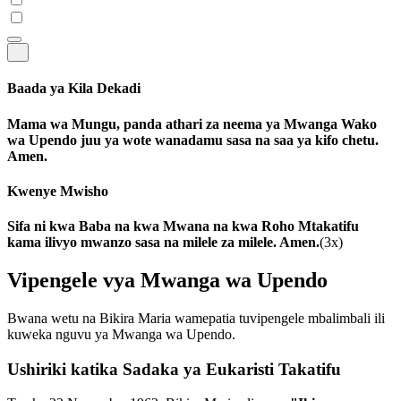
Baada ya Kila Dekadi
Mama wa Mungu, panda athari za neema ya Mwanga Wako
wa Upendo juu ya wote wanadamu sasa na saa ya kifo chetu.
Amen.
Kwenye Mwisho
Sifa ni kwa Baba na kwa Mwana na kwa Roho Mtakatifu
kama ilivyo mwanzo sasa na milele za milele. Amen.
(3x)
Vipengele vya Mwanga wa Upendo
Bwana wetu na Bikira Maria wamepatia tuvipengele mbalimbali ili
kuweka nguvu ya Mwanga wa Upendo.
Ushiriki katika Sadaka ya Eukaristi Takatifu