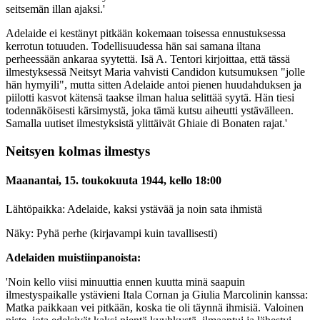
seitsemän illan ajaksi.'
Adelaide ei kestänyt pitkään kokemaan toisessa ennustuksessa
kerrotun totuuden. Todellisuudessa hän sai samana iltana
perheessään ankaraa syytettä. Isä A. Tentori kirjoittaa, että tässä
ilmestyksessä Neitsyt Maria vahvisti Candidon kutsumuksen "jolle
hän hymyili", mutta sitten Adelaide antoi pienen huudahduksen ja
piilotti kasvot kätensä taakse ilman halua selittää syytä. Hän tiesi
todennäköisesti kärsimystä, joka tämä kutsu aiheutti ystävälleen.
Samalla uutiset ilmestyksistä ylittäivät Ghiaie di Bonaten rajat.'
Neitsyen kolmas ilmestys
Maanantai, 15. toukokuuta 1944, kello 18:00
Lähtöpaikka: Adelaide, kaksi ystävää ja noin sata ihmistä
Näky: Pyhä perhe (kirjavampi kuin tavallisesti)
Adelaiden muistiinpanoista:
'Noin kello viisi minuuttia ennen kuutta minä saapuin
ilmestyspaikalle ystävieni Itala Cornan ja Giulia Marcolinin kanssa:
Matka paikkaan vei pitkään, koska tie oli täynnä ihmisiä. Valoinen