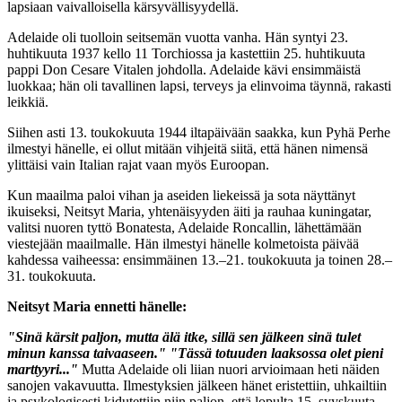
lapsiaan vaivalloisella kärsyvällisyydellä.
Adelaide oli tuolloin seitsemän vuotta vanha. Hän syntyi 23.
huhtikuuta 1937 kello 11 Torchiossa ja kastettiin 25. huhtikuuta
pappi Don Cesare Vitalen johdolla. Adelaide kävi ensimmäistä
luokkaa; hän oli tavallinen lapsi, terveys ja elinvoima täynnä, rakasti
leikkiä.
Siihen asti 13. toukokuuta 1944 iltapäivään saakka, kun Pyhä Perhe
ilmestyi hänelle, ei ollut mitään vihjeitä siitä, että hänen nimensä
ylittäisi vain Italian rajat vaan myös Euroopan.
Kun maailma paloi vihan ja aseiden liekeissä ja sota näyttänyt
ikuiseksi, Neitsyt Maria, yhtenäisyyden äiti ja rauhaa kuningatar,
valitsi nuoren tyttö Bonatesta, Adelaide Roncallin, lähettämään
viestejään maailmalle. Hän ilmestyi hänelle kolmetoista päivää
kahdessa vaiheessa: ensimmäinen 13.–21. toukokuuta ja toinen 28.–
31. toukokuuta.
Neitsyt Maria ennetti hänelle:
"Sinä kärsit paljon, mutta älä itke, sillä sen jälkeen sinä tulet
minun kanssa taivaaseen." "Tässä totuuden laaksossa olet pieni
marttyyri..."
Mutta Adelaide oli liian nuori arvioimaan heti näiden
sanojen vakavuutta. Ilmestyksien jälkeen hänet eristettiin, uhkailtiin
ja psykologisesti kidutettiin niin paljon, että lopulta 15. syyskuuta