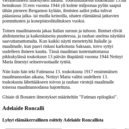
vierailemiseen ilmestysten aikana. Todellisuudessa toukokuun 13:sta
heinäkuun 31:een vuonna 1944 yli kolme miljoonaa pyliin saapui
tähän pieneen Bergamon kylään, ihmisten aallot jotka tulivat
pääasiassa jalka- tai muilla keinoilla, uhaten elämäänsä jatkuvien
pommitusten ja konepistoolitulituksen vuoksi.
Toinen maailmansota jakaa Italian suruun ja tuhoon. Ihmiset elivät
ahdistuneina ja kaikenlaisesta puutteessa, ja rauhan unelma näyttäisi
saavuttamattomalta. Kun kaikki näytti menetetyltä Italialle ja
maailmalle, kun paavi riskasi karkotusta Saksaan, toivo syttyi
uudelleen ihmeen kautta. Tässä maailman tuntemattomassa
pikkukylässä toukokuun 13 päivän iltapäästä vuonna 1944 Neitsyt
Maria ilmestyi seitsenvuotiaalle tyttöä.
Niin kuin hän teki Fatimassa 13. toukokuuta 1917 ensimmäisen
maailmansodan aikana, Neitsyt Maria valitsi uudelleen 13.
toukokuuta lähettääkseen toivon ja rauhan viestejä maailmalle
toisessa maailmansodassa hajotettuna.
Ghiaie di Bonaten ilmestykset määriteltiin "Fatiman epilogiksi".
Adelaide Roncalli
Lyhyt elämäkerrallinen esittely Adelaide Roncallista