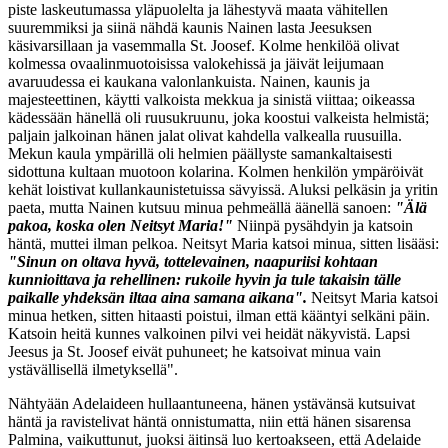
piste laskeutumassa yläpuolelta ja lähestyvä maata vähitellen
suuremmiksi ja siinä nähdä kaunis Nainen lasta Jeesuksen
käsivarsillaan ja vasemmalla St. Joosef. Kolme henkilöä olivat
kolmessa ovaalinmuotoisissa valokehissä ja jäivät leijumaan
avaruudessa ei kaukana valonlankuista. Nainen, kaunis ja
majesteettinen, käytti valkoista mekkua ja sinistä viittaa; oikeassa
kädessään hänellä oli ruusukruunu, joka koostui valkeista helmistä;
paljain jalkoinan hänen jalat olivat kahdella valkealla ruusuilla.
Mekun kaula ympärillä oli helmien päällyste samankaltaisesti
sidottuna kultaan muotoon kolarina. Kolmen henkilön ympäröivät
kehät loistivat kullankaunistetuissa sävyissä. Aluksi pelkäsin ja yritin
paeta, mutta Nainen kutsuu minua pehmeällä äänellä sanoen:
"Älä
pakoa, koska olen Neitsyt Maria!"
Niinpä pysähdyin ja katsoin
häntä, muttei ilman pelkoa. Neitsyt Maria katsoi minua, sitten lisääsi:
"Sinun on oltava hyvä, tottelevainen, naapuriisi kohtaan
kunnioittava ja rehellinen: rukoile hyvin ja tule takaisin tälle
paikalle yhdeksän iltaa aina samana aikana".
Neitsyt Maria katsoi
minua hetken, sitten hitaasti poistui, ilman että kääntyi selkäni päin.
Katsoin heitä kunnes valkoinen pilvi vei heidät näkyvistä. Lapsi
Jeesus ja St. Joosef eivät puhuneet; he katsoivat minua vain
ystävällisellä ilmetyksellä".
Nähtyään Adelaideen hullaantuneena, hänen ystävänsä kutsuivat
häntä ja ravistelivat häntä onnistumatta, niin että hänen sisarensa
Palmina, vaikuttunut, juoksi äitinsä luo kertoakseen, että Adelaide