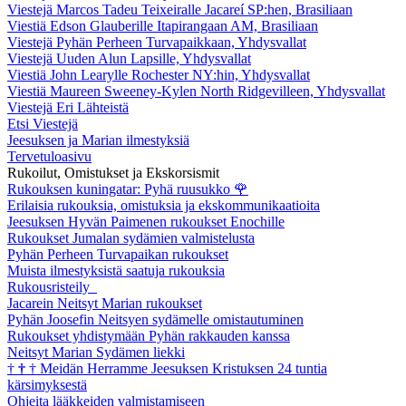
Viestejä Marcos Tadeu Teixeiralle Jacareí SP:hen, Brasiliaan
Viestiä Edson Glauberille Itapirangaan AM, Brasiliaan
Viestejä Pyhän Perheen Turvapaikkaan, Yhdysvallat
Viestejä Uuden Alun Lapsille, Yhdysvallat
Viestiä John Learylle Rochester NY:hin, Yhdysvallat
Viestiä Maureen Sweeney-Kylen North Ridgevilleen, Yhdysvallat
Viestejä Eri Lähteistä
Etsi Viestejä
Jeesuksen ja Marian ilmestyksiä
Tervetuloasivu
Rukoilut, Omistukset ja Ekskorsismit
Rukouksen kuningatar: Pyhä ruusukko
🌹
Erilaisia rukouksia, omistuksia ja ekskommunikaatioita
Jeesuksen Hyvän Paimenen rukoukset Enochille
Rukoukset Jumalan sydämien valmistelusta
Pyhän Perheen Turvapaikan rukoukset
Muista ilmestyksistä saatuja rukouksia
Rukousristeily
Jacarein Neitsyt Marian rukoukset
Pyhän Joosefin Neitsyen sydämelle omistautuminen
Rukoukset yhdistymään Pyhän rakkauden kanssa
Neitsyt Marian Sydämen liekki
†
†
†
Meidän Herramme Jeesuksen Kristuksen 24 tuntia
kärsimyksestä
Ohjeita lääkkeiden valmistamiseen