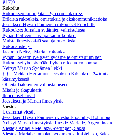
한국어
Rukoilut
Rukouksen kuningatar: Pyhä ruusukko
🌹
Erilaisia rukouksia, omistuksia ja ekskommunikaatioita
Jeesuksen Hyvän Paimenen rukoukset Enochille
Rukoukset Jumalan sydämien valmistelusta
Pyhän Perheen Turvapaikan rukoukset
Muista ilmestyksistä saatuja rukouksia
Rukousristeily
Jacarein Neitsyt Marian rukoukset
Pyhän Joosefin Neitsyen sydämelle omistautuminen
Rukoukset yhdistymään Pyhän rakkauden kanssa
Neitsyt Marian Sydämen liekki
†
†
†
Meidän Herramme Jeesuksen Kristuksen 24 tuntia
kärsimyksestä
Ohjeita lääkkeiden valmistamiseen
Mitalit ja skapulaarit
Ihmeelliset kuvat
Jeesuksen ja Marian ilmestyksiä
Viestejä
Uusimmat viestit
Jeesuksen Hyvän Paimenen viestiä Enochille, Kolumbia
Neitsyt Marian ilmestyksiä Luz de Marialle, Argentiinaan
Viestejä Annelle Mellatz/Goettingen, Saksa
Viestejä Marialle Jumalan sydämien valmistelusta, Saksa