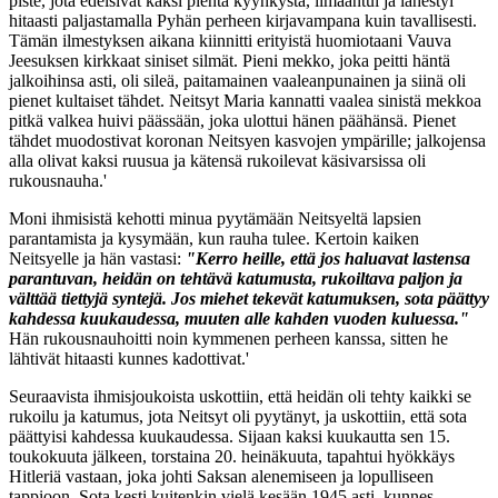
piste, jota edelsivät kaksi pientä kyyhkystä, ilmaantui ja lähestyi
hitaasti paljastamalla Pyhän perheen kirjavampana kuin tavallisesti.
Tämän ilmestyksen aikana kiinnitti erityistä huomiotaani Vauva
Jeesuksen kirkkaat siniset silmät. Pieni mekko, joka peitti häntä
jalkoihinsa asti, oli sileä, paitamainen vaaleanpunainen ja siinä oli
pienet kultaiset tähdet. Neitsyt Maria kannatti vaalea sinistä mekkoa
pitkä valkea huivi päässään, joka ulottui hänen päähänsä. Pienet
tähdet muodostivat koronan Neitsyen kasvojen ympärille; jalkojensa
alla olivat kaksi ruusua ja kätensä rukoilevat käsivarsissa oli
rukousnauha.'
Moni ihmisistä kehotti minua pyytämään Neitsyeltä lapsien
parantamista ja kysymään, kun rauha tulee. Kertoin kaiken
Neitsyelle ja hän vastasi:
"Kerro heille, että jos haluavat lastensa
parantuvan, heidän on tehtävä katumusta, rukoiltava paljon ja
välttää tiettyjä syntejä. Jos miehet tekevät katumuksen, sota päättyy
kahdessa kuukaudessa, muuten alle kahden vuoden kuluessa."
Hän rukousnauhoitti noin kymmenen perheen kanssa, sitten he
lähtivät hitaasti kunnes kadottivat.'
Seuraavista ihmisjoukoista uskottiin, että heidän oli tehty kaikki se
rukoilu ja katumus, jota Neitsyt oli pyytänyt, ja uskottiin, että sota
päättyisi kahdessa kuukaudessa. Sijaan kaksi kuukautta sen 15.
toukokuuta jälkeen, torstaina 20. heinäkuuta, tapahtui hyökkäys
Hitleriä vastaan, joka johti Saksan alenemiseen ja lopulliseen
tappioon. Sota kesti kuitenkin vielä kesään 1945 asti, kunnes