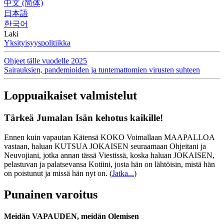
中文 (简体)
日本語
한국어
Laki
Yksityisyyspolitiikka
Ohjeet tälle vuodelle 2025
Sairauksien, pandemioiden ja tuntemattomien virusten suhteen
Loppuaikaiset valmistelut
Tärkeä Jumalan Isän kehotus kaikille!
Ennen kuin vapautan Kätensä KOKO Voimallaan MAAPALLOA
vastaan, haluan KUTSUA JOKAISEN seuraamaan Ohjeitani ja
Neuvojiani, jotka annan tässä Viestissä, koska haluan JOKAISEN,
pelastuvan ja palatsevansa Kotiini, josta hän on lähtöisin, mistä hän
on poistunut ja missä hän nyt on.
(
Jatka...
)
Punainen varoitus
Meidän VAPAUDEN, meidän Olemisen