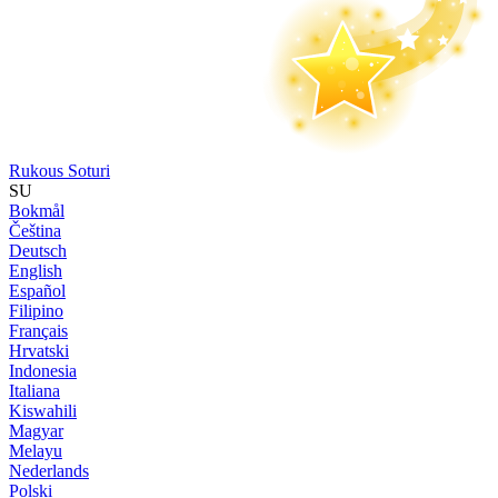
Rukous Soturi
SU
Bokmål
Čeština
Deutsch
English
Español
Filipino
Français
Hrvatski
Indonesia
Italiana
Kiswahili
Magyar
Melayu
Nederlands
Polski