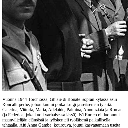
Vuonna 1944 Torchiossa, Ghiaie di Bonate Sopran kylässä asui
Roncalli-perhe, johon kuului poika Luigi ja seitsemän tytärtä:
Caterina, Vittoria, Maria, Adelaide, Palmina, Annunziata ja Romana
(ja Federica, joka kuoli varhaisessa iässä). Isä Enrico oli luopunut
maanviljelijän elämästä ja työskenteli työläisenä paikallisella
tehtaalla. Äiti Anna Gamba, kotirouva, joutui kasvattamaan useita