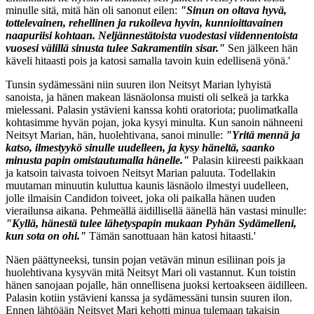
minulle sitä, mitä hän oli sanonut eilen:
"Sinun on oltava hyvä,
tottelevainen, rehellinen ja rukoileva hyvin, kunnioittavainen
naapuriisi kohtaan. Neljännestätoista vuodestasi viidennentoista
vuosesi välillä sinusta tulee Sakramentiin sisar."
Sen jälkeen hän
käveli hitaasti pois ja katosi samalla tavoin kuin edellisenä yönä.'
Tunsin sydämessäni niin suuren ilon Neitsyt Marian lyhyistä
sanoista, ja hänen makean läsnäolonsa muisti oli selkeä ja tarkka
mielessani. Palasin ystävieni kanssa kohti oratoriota; puolimatkalla
kohtasimme hyvän pojan, joka kysyi minulta. Kun sanoin nähneeni
Neitsyt Marian, hän, huolehtivana, sanoi minulle:
"Yritä mennä ja
katso, ilmestyykö sinulle uudelleen, ja kysy häneltä, saanko
minusta papin omistautumalla hänelle."
Palasin kiireesti paikkaan
ja katsoin taivasta toivoen Neitsyt Marian paluuta. Todellakin
muutaman minuutin kuluttua kaunis läsnäolo ilmestyi uudelleen,
jolle ilmaisin Candidon toiveet, joka oli paikalla hänen uuden
vierailunsa aikana. Pehmeällä äidillisellä äänellä hän vastasi minulle:
"Kyllä, hänestä tulee lähetyspapin mukaan Pyhän Sydämelleni,
kun sota on ohi."
Tämän sanottuaan hän katosi hitaasti.'
Näen päättyneeksi, tunsin pojan vetävän minun esiliinan pois ja
huolehtivana kysyvän mitä Neitsyt Mari oli vastannut. Kun toistin
hänen sanojaan pojalle, hän onnellisena juoksi kertoakseen äidilleen.
Palasin kotiin ystävieni kanssa ja sydämessäni tunsin suuren ilon.
Ennen lähtöään Neitsyet Mari kehotti minua tulemaan takaisin