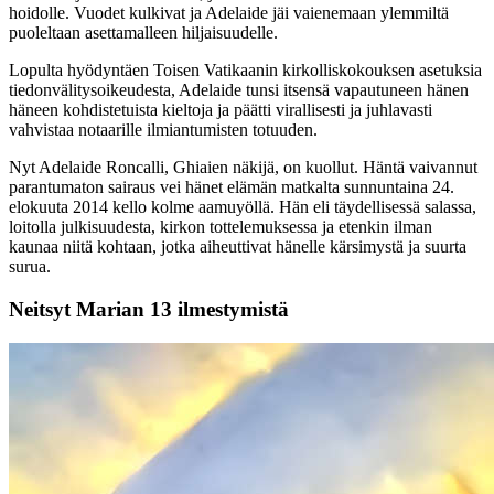
hoidolle. Vuodet kulkivat ja Adelaide jäi vaienemaan ylemmiltä
puoleltaan asettamalleen hiljaisuudelle.
Lopulta hyödyntäen Toisen Vatikaanin kirkolliskokouksen asetuksia
tiedonvälitysoikeudesta, Adelaide tunsi itsensä vapautuneen hänen
häneen kohdistetuista kieltoja ja päätti virallisesti ja juhlavasti
vahvistaa notaarille ilmiantumisten totuuden.
Nyt Adelaide Roncalli, Ghiaien näkijä, on kuollut. Häntä vaivannut
parantumaton sairaus vei hänet elämän matkalta sunnuntaina 24.
elokuuta 2014 kello kolme aamuyöllä. Hän eli täydellisessä salassa,
loitolla julkisuudesta, kirkon tottelemuksessa ja etenkin ilman
kaunaa niitä kohtaan, jotka aiheuttivat hänelle kärsimystä ja suurta
surua.
Neitsyt Marian 13 ilmestymistä