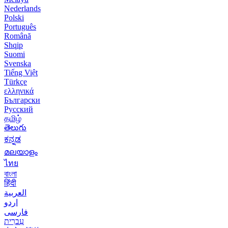
Nederlands
Polski
Português
Română
Shqip
Suomi
Svenska
Tiếng Việt
Türkçe
ελληνικά
Български
Русский
தமிழ்
తెలుగు
ಕನ್ನಡ
മലയാളം
ไทย
বাংলা
हिंदी
العربية
اردو
فارسی
עִברִית