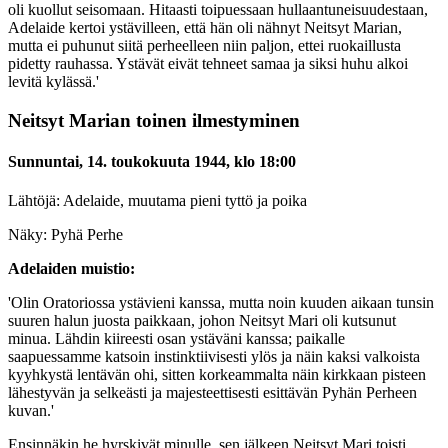
oli kuollut seisomaan. Hitaasti toipuessaan hullaantuneisuudestaan,
Adelaide kertoi ystävilleen, että hän oli nähnyt Neitsyt Marian,
mutta ei puhunut siitä perheelleen niin paljon, ettei ruokaillusta
pidetty rauhassa. Ystävät eivät tehneet samaa ja siksi huhu alkoi
levitä kylässä.'
Neitsyt Marian toinen ilmestyminen
Sunnuntai, 14. toukokuuta 1944, klo 18:00
Lähtöjä: Adelaide, muutama pieni tyttö ja poika
Näky: Pyhä Perhe
Adelaiden muistio:
'Olin Oratoriossa ystävieni kanssa, mutta noin kuuden aikaan tunsin
suuren halun juosta paikkaan, johon Neitsyt Mari oli kutsunut
minua. Lähdin kiireesti osan ystäväni kanssa; paikalle
saapuessamme katsoin instinktiivisesti ylös ja näin kaksi valkoista
kyyhkystä lentävän ohi, sitten korkeammalta näin kirkkaan pisteen
lähestyvän ja selkeästi ja majesteettisesti esittävän Pyhän Perheen
kuvan.'
Ensinnäkin he hyrskivät minulle, sen jälkeen Neitsyt Mari toisti