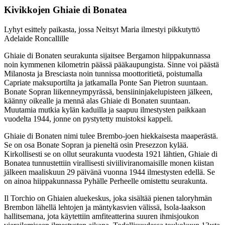
Kivikkojen Ghiaie di Bonatea
Lyhyt esittely paikasta, jossa Neitsyt Maria ilmestyi pikkutyttö
Adelaide Roncallille
Ghiaie di Bonaten seurakunta sijaitsee Bergamon hiippakunnassa
noin kymmenen kilometrin päässä pääkaupungista. Sinne voi päästä
Milanosta ja Bresciasta noin tunnissa moottoritietä, poistumalla
Capriate maksuportilta ja jatkamalla Ponte San Pietron suuntaan.
Bonate Sopran liikenneympyrässä, bensiininjakelupisteen jälkeen,
käänny oikealle ja mennä alas Ghiaie di Bonaten suuntaan.
Muutamia mutkia kylän kaduilla ja saapuu ilmestysten paikkaan
vuodelta 1944, jonne on pystytetty muistoksi kappeli.
Ghiaie di Bonaten nimi tulee Brembo-joen hiekkaisesta maaperästä.
Se on osa Bonate Sopran ja pieneltä osin Presezzon kylää.
Kirkollisesti se on ollut seurakunta vuodesta 1921 lähtien, Ghiaie di
Bonatea tunnustettiin virallisesti siviiliviranomaisille monen kiistan
jälkeen maaliskuun 29 päivänä vuonna 1944 ilmestysten edellä. Se
on ainoa hiippakunnassa Pyhälle Perheelle omistettu seurakunta.
Il Torchio on Ghiaien aluekeskus, joka sisältää pienen taloryhmän
Brembon lähellä lehtojen ja mäntykasvien välissä, Isola-laakson
hallitsemana, jota käytettiin amfiteatterina suuren ihmisjoukon