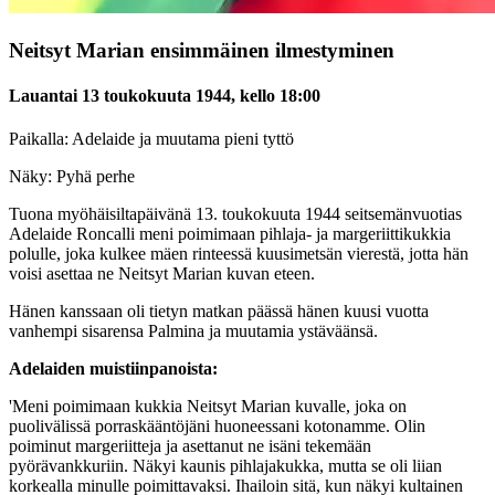
Neitsyt Marian ensimmäinen ilmestyminen
Lauantai 13 toukokuuta 1944, kello 18:00
Paikalla: Adelaide ja muutama pieni tyttö
Näky: Pyhä perhe
Tuona myöhäisiltapäivänä 13. toukokuuta 1944 seitsemänvuotias
Adelaide Roncalli meni poimimaan pihlaja- ja margeriittikukkia
polulle, joka kulkee mäen rinteessä kuusimetsän vierestä, jotta hän
voisi asettaa ne Neitsyt Marian kuvan eteen.
Hänen kanssaan oli tietyn matkan päässä hänen kuusi vuotta
vanhempi sisarensa Palmina ja muutamia ystäväänsä.
Adelaiden muistiinpanoista:
'Meni poimimaan kukkia Neitsyt Marian kuvalle, joka on
puolivälissä porraskääntöjäni huoneessani kotonamme. Olin
poiminut margeriitteja ja asettanut ne isäni tekemään
pyörävankkuriin. Näkyi kaunis pihlajakukka, mutta se oli liian
korkealla minulle poimittavaksi. Ihailoin sitä, kun näkyi kultainen