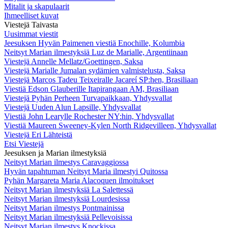
Mitalit ja skapulaarit
Ihmeelliset kuvat
Viestejä Taivasta
Uusimmat viestit
Jeesuksen Hyvän Paimenen viestiä Enochille, Kolumbia
Neitsyt Marian ilmestyksiä Luz de Marialle, Argentiinaan
Viestejä Annelle Mellatz/Goettingen, Saksa
Viestejä Marialle Jumalan sydämien valmistelusta, Saksa
Viestejä Marcos Tadeu Teixeiralle Jacareí SP:hen, Brasiliaan
Viestiä Edson Glauberille Itapirangaan AM, Brasiliaan
Viestejä Pyhän Perheen Turvapaikkaan, Yhdysvallat
Viestejä Uuden Alun Lapsille, Yhdysvallat
Viestiä John Learylle Rochester NY:hin, Yhdysvallat
Viestiä Maureen Sweeney-Kylen North Ridgevilleen, Yhdysvallat
Viestejä Eri Lähteistä
Etsi Viestejä
Jeesuksen ja Marian ilmestyksiä
Neitsyt Marian ilmestys Caravaggiossa
Hyvän tapahtuman Neitsyt Maria ilmestyi Quitossa
Pyhän Margareta Maria Alacoquen ilmoitukset
Neitsyt Marian ilmestyksiä La Salettessä
Neitsyt Marian ilmestyksiä Lourdesissa
Neitsyt Marian ilmestys Pontmainissa
Neitsyt Marian ilmestyksiä Pellevoisissa
Neitsyt Marian ilmestys Knockissa