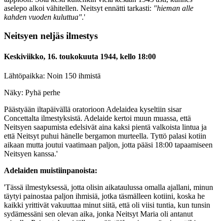
aselepo alkoi vähitellen. Neitsyt ennätti tarkasti:
"hieman alle
kahden vuoden kuluttua".
'
Neitsyen neljäs ilmestys
Keskiviikko, 16. toukokuuta 1944, kello 18:00
Lähtöpaikka: Noin 150 ihmistä
Näky: Pyhä perhe
Päästyään iltapäivällä oratorioon Adelaidea kyseltiin sisar
Concettalta ilmestyksistä. Adelaide kertoi muun muassa, että
Neitsyen saapumista edelsivät aina kaksi pientä valkoista lintua ja
että Neitsyt puhui hänelle bergamon murteella. Tyttö palasi kotiin
aikaan mutta joutui vaatimaan paljon, jotta pääsi 18:00 tapaamiseen
Neitsyen kanssa.'
Adelaiden muistiinpanoista:
'Tässä ilmestyksessä, jotta olisin aikataulussa omalla ajallani, minun
täytyi painostaa paljon ihmisiä, jotka täsmälleen kotiini, koska he
kaikki yrittivät vakuuttaa minut siitä, että oli viisi tuntia, kun tunsin
sydämessäni sen olevan aika, jonka Neitsyt Maria oli antanut