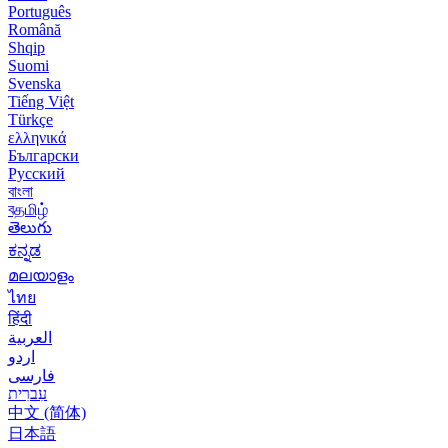
Português
Română
Shqip
Suomi
Svenska
Tiếng Việt
Türkçe
ελληνικά
Български
Русский
বাংলা
বதமிழ்
తెలుగు
ಕನ್ನಡ
മലയാളം
ไทย
हिंदी
العربية
اردو
فارسی
עִברִית
中文 (简体)
日本語