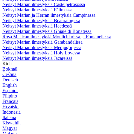
Neitsyt Marian ilmestyksiä Castelpetrosossa
Neitsyt Marian ilmestyksiä Fátimassa
Neitsyt Marian ja Herran ilmestyksiä Campinassa
Neitsyt Marian ilmestyksiä Beauraingissa
Neitsyt Marian ilmestyksiä Heedessä
Neitsyt Marian ilmestyksiä Ghiaie di Bonatessa
Rosa Mistican ilmestyksiä Montichiarissa ja Fontanellessa
Neitsyt Marian ilmestyksiä Garabandalissa
Neitsyt Marian ilmestyksiä Medjugorjessa
Neitsyt Marian ilmestyksiä Holy Lovessa
Neitsyt Marian ilmestyksiä Jacareissä
Kieli
Bokmål
Čeština
Deutsch
English
Español
Filipino
Français
Hrvatski
Indonesia
Italiana
Kiswahili
Magyar
Melayu