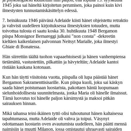
1945 joku sai häneltä kirjoitetun perumisen, joka painoi kuin kivi
ilmestysten tunnustamiskäsittelyn edessä.
7. heinäkuuta 1946 päivänä Adelaide kiisti hänet ohjeistettu retraktio
ja vahvisti uudelleen kirjoituksessa ilmestyksien totuuden, mutta
toivottua tulosta ei saatu koska 30. huhtikuuta 1948 Bergamon
piispa Monsignor Bernareggi julkaisi "non consta" -dekreetin
kieltäen kaikenlaisen palvonnan Neitsyt Marialle, joka ilmestyi
Ghiaie di Bonatessa.
Hän siirrettiin täältä tuohon vapaaehtoisesti ja hänen vanhempiensa
tietämättä, vastustettiin, pilkattiin ja hävyteltiin; Adelaide kantoi
ristiään kaukana kotonaan.
Kun hän täytti viisitoista vuotta, piispalla oli lupa päästää hänet
Bergamon Sakramenttisisarille. Kun piispa kuoli, joku sai käskyn
saada hänet poistumaan luostarista, pakottaen häntä luopumaan
sielunhoidollisesta suunnitelmasta, jonka Maria oli hänelle ilmaissut.
Tämä luovutus toi hänelle paljon kärsimystä ja maksoi pitkän
sairauksen hinnan.
Mikä tahansa teini-ikäinen tyttö olisi tuhoutunut hänen kaltaisessa
tapahtumassa, mutta Adelaide oli vahva ja toipui. Väsynyt
odottamaan luostarin oven avautumista uudelleen, hän päätti mennä
naimisiin ja muutti Milanon, jossa omistautui uhraavasti sairaiden