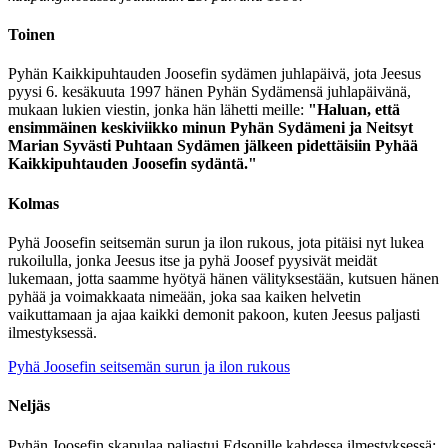
Toinen
Pyhän Kaikkipuhtauden Joosefin sydämen juhlapäivä, jota Jeesus
pyysi 6. kesäkuuta 1997 hänen Pyhän Sydämensä juhlapäivänä,
mukaan lukien viestin, jonka hän lähetti meille:
"Haluan, että
ensimmäinen keskiviikko minun Pyhän Sydämeni ja Neitsyt
Marian Syvästi Puhtaan Sydämen jälkeen pidettäisiin Pyhää
Kaikkipuhtauden Joosefin sydäntä."
Kolmas
Pyhä Joosefin seitsemän surun ja ilon rukous, jota pitäisi nyt lukea
rukoilulla, jonka Jeesus itse ja pyhä Joosef pyysivät meidät
lukemaan, jotta saamme hyötyä hänen välityksestään, kutsuen hänen
pyhää ja voimakkaata nimeään, joka saa kaiken helvetin
vaikuttamaan ja ajaa kaikki demonit pakoon, kuten Jeesus paljasti
ilmestyksessä.
Pyhä Joosefin seitsemän surun ja ilon rukous
Neljäs
Pyhän Joosefin skapulaa paljastui Edsonille kahdessa ilmestyksessä: