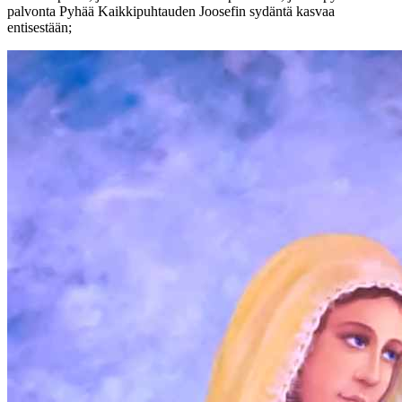
palvonta Pyhää Kaikkipuhtauden Joosefin sydäntä kasvaa
entisestään;