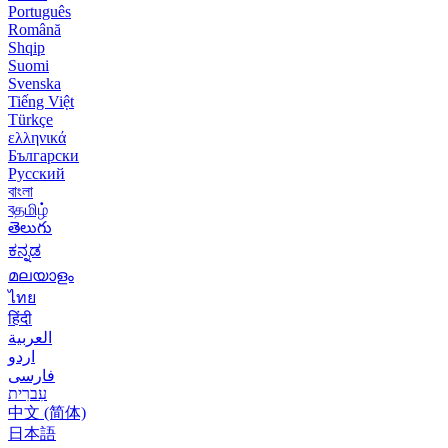
Português
Română
Shqip
Suomi
Svenska
Tiếng Việt
Türkçe
ελληνικά
Български
Русский
বাংলা
বதமிழ்
తెలుగు
ಕನ್ನಡ
മലയാളം
ไทย
हिंदी
العربية
اردو
فارسی
עִברִית
中文 (简体)
日本語