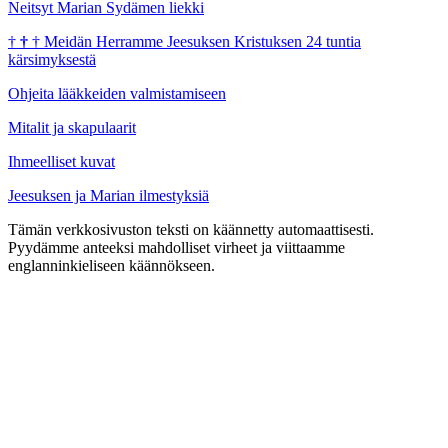
Neitsyt Marian Sydämen liekki
†
†
†
Meidän Herramme Jeesuksen Kristuksen 24 tuntia
kärsimyksestä
Ohjeita lääkkeiden valmistamiseen
Mitalit ja skapulaarit
Ihmeelliset kuvat
Jeesuksen ja Marian ilmestyksiä
Tämän verkkosivuston teksti on käännetty automaattisesti.
Pyydämme anteeksi mahdolliset virheet ja viittaamme
englanninkieliseen käännökseen.