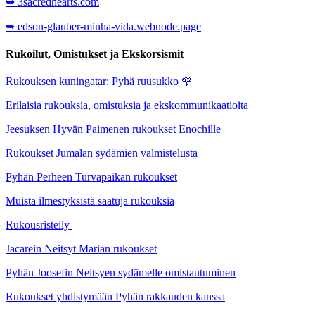
➥ 3sacredhearts.com
➥ edson-glauber-minha-vida.webnode.page
Rukoilut, Omistukset ja Ekskorsismit
Rukouksen kuningatar: Pyhä ruusukko
🌹
Erilaisia rukouksia, omistuksia ja ekskommunikaatioita
Jeesuksen Hyvän Paimenen rukoukset Enochille
Rukoukset Jumalan sydämien valmistelusta
Pyhän Perheen Turvapaikan rukoukset
Muista ilmestyksistä saatuja rukouksia
Rukousristeily
Jacarein Neitsyt Marian rukoukset
Pyhän Joosefin Neitsyen sydämelle omistautuminen
Rukoukset yhdistymään Pyhän rakkauden kanssa