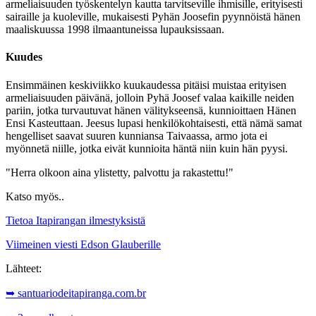
armeliaisuuden työskentelyn kautta tarvitseville ihmisille, erityisesti
sairaille ja kuoleville, mukaisesti Pyhän Joosefin pyynnöistä hänen
maaliskuussa 1998 ilmaantuneissa lupauksissaan.
Kuudes
Ensimmäinen keskiviikko kuukaudessa pitäisi muistaa erityisen
armeliaisuuden päivänä, jolloin Pyhä Joosef valaa kaikille neiden
pariin, jotka turvautuvat hänen välitykseensä, kunnioittaen Hänen
Ensi Kasteuttaan. Jeesus lupasi henkilökohtaisesti, että nämä samat
hengelliset saavat suuren kunniansa Taivaassa, armo jota ei
myönnetä niille, jotka eivät kunnioita häntä niin kuin hän pyysi.
"Herra olkoon aina ylistetty, palvottu ja rakastettu!"
Katso myös..
Tietoa Itapirangan ilmestyksistä
Viimeinen viesti Edson Glauberille
Lähteet:
➥ santuariodeitapiranga.com.br