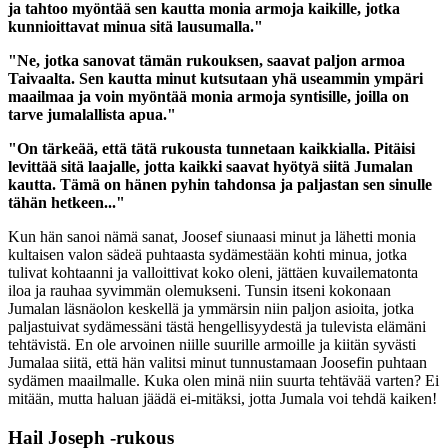
ja tahtoo myöntää sen kautta monia armoja kaikille, jotka
kunnioittavat minua sitä lausumalla."
"Ne, jotka sanovat tämän rukouksen, saavat paljon armoa
Taivaalta. Sen kautta minut kutsutaan yhä useammin ympäri
maailmaa ja voin myöntää monia armoja syntisille, joilla on
tarve jumalallista apua."
"On tärkeää, että tätä rukousta tunnetaan kaikkialla. Pitäisi
levittää sitä laajalle, jotta kaikki saavat hyötyä siitä Jumalan
kautta. Tämä on hänen pyhin tahdonsa ja paljastan sen sinulle
tähän hetkeen..."
Kun hän sanoi nämä sanat, Joosef siunaasi minut ja lähetti monia
kultaisen valon sädeä puhtaasta sydämestään kohti minua, jotka
tulivat kohtaanni ja valloittivat koko oleni, jättäen kuvailematonta
iloa ja rauhaa syvimmän olemukseni. Tunsin itseni kokonaan
Jumalan läsnäolon keskellä ja ymmärsin niin paljon asioita, jotka
paljastuivat sydämessäni tästä hengellisyydestä ja tulevista elämäni
tehtävistä. En ole arvoinen niille suurille armoille ja kiitän syvästi
Jumalaa siitä, että hän valitsi minut tunnustamaan Joosefin puhtaan
sydämen maailmalle. Kuka olen minä niin suurta tehtävää varten? Ei
mitään, mutta haluan jäädä ei-mitäksi, jotta Jumala voi tehdä kaiken!
Hail Joseph -rukous