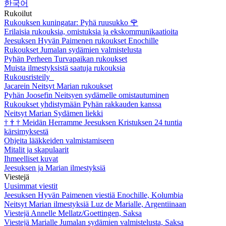
한국어
Rukoilut
Rukouksen kuningatar: Pyhä ruusukko
🌹
Erilaisia rukouksia, omistuksia ja ekskommunikaatioita
Jeesuksen Hyvän Paimenen rukoukset Enochille
Rukoukset Jumalan sydämien valmistelusta
Pyhän Perheen Turvapaikan rukoukset
Muista ilmestyksistä saatuja rukouksia
Rukousristeily
Jacarein Neitsyt Marian rukoukset
Pyhän Joosefin Neitsyen sydämelle omistautuminen
Rukoukset yhdistymään Pyhän rakkauden kanssa
Neitsyt Marian Sydämen liekki
†
†
†
Meidän Herramme Jeesuksen Kristuksen 24 tuntia
kärsimyksestä
Ohjeita lääkkeiden valmistamiseen
Mitalit ja skapulaarit
Ihmeelliset kuvat
Jeesuksen ja Marian ilmestyksiä
Viestejä
Uusimmat viestit
Jeesuksen Hyvän Paimenen viestiä Enochille, Kolumbia
Neitsyt Marian ilmestyksiä Luz de Marialle, Argentiinaan
Viestejä Annelle Mellatz/Goettingen, Saksa
Viestejä Marialle Jumalan sydämien valmistelusta, Saksa