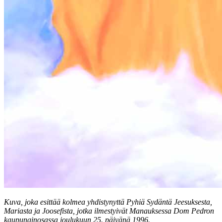
Kuva, joka esittää kolmea yhdistynyttä Pyhiä Sydäntä Jeesuksesta,
Mariasta ja Joosefista, jotka ilmestyivät Manauksessa Dom Pedron
kaupunginosassa joulukuun 25. päivänä 1996.