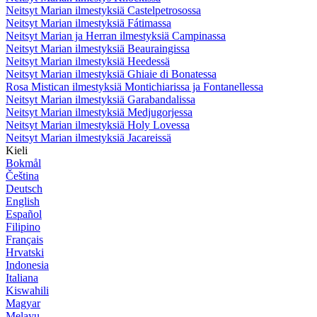
Neitsyt Marian ilmestyksiä Castelpetrosossa
Neitsyt Marian ilmestyksiä Fátimassa
Neitsyt Marian ja Herran ilmestyksiä Campinassa
Neitsyt Marian ilmestyksiä Beauraingissa
Neitsyt Marian ilmestyksiä Heedessä
Neitsyt Marian ilmestyksiä Ghiaie di Bonatessa
Rosa Mistican ilmestyksiä Montichiarissa ja Fontanellessa
Neitsyt Marian ilmestyksiä Garabandalissa
Neitsyt Marian ilmestyksiä Medjugorjessa
Neitsyt Marian ilmestyksiä Holy Lovessa
Neitsyt Marian ilmestyksiä Jacareissä
Kieli
Bokmål
Čeština
Deutsch
English
Español
Filipino
Français
Hrvatski
Indonesia
Italiana
Kiswahili
Magyar
Melayu