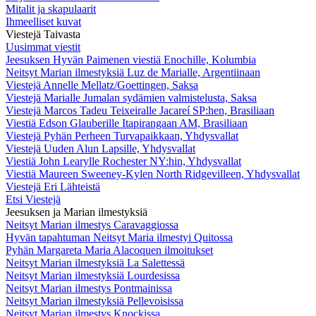
Mitalit ja skapulaarit
Ihmeelliset kuvat
Viestejä Taivasta
Uusimmat viestit
Jeesuksen Hyvän Paimenen viestiä Enochille, Kolumbia
Neitsyt Marian ilmestyksiä Luz de Marialle, Argentiinaan
Viestejä Annelle Mellatz/Goettingen, Saksa
Viestejä Marialle Jumalan sydämien valmistelusta, Saksa
Viestejä Marcos Tadeu Teixeiralle Jacareí SP:hen, Brasiliaan
Viestiä Edson Glauberille Itapirangaan AM, Brasiliaan
Viestejä Pyhän Perheen Turvapaikkaan, Yhdysvallat
Viestejä Uuden Alun Lapsille, Yhdysvallat
Viestiä John Learylle Rochester NY:hin, Yhdysvallat
Viestiä Maureen Sweeney-Kylen North Ridgevilleen, Yhdysvallat
Viestejä Eri Lähteistä
Etsi Viestejä
Jeesuksen ja Marian ilmestyksiä
Neitsyt Marian ilmestys Caravaggiossa
Hyvän tapahtuman Neitsyt Maria ilmestyi Quitossa
Pyhän Margareta Maria Alacoquen ilmoitukset
Neitsyt Marian ilmestyksiä La Salettessä
Neitsyt Marian ilmestyksiä Lourdesissa
Neitsyt Marian ilmestys Pontmainissa
Neitsyt Marian ilmestyksiä Pellevoisissa
Neitsyt Marian ilmestys Knockissa