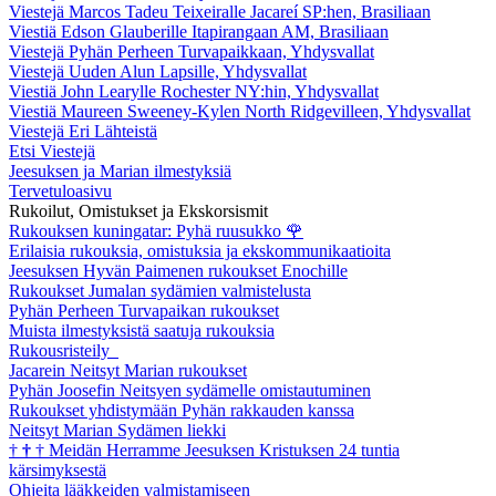
Viestejä Marcos Tadeu Teixeiralle Jacareí SP:hen, Brasiliaan
Viestiä Edson Glauberille Itapirangaan AM, Brasiliaan
Viestejä Pyhän Perheen Turvapaikkaan, Yhdysvallat
Viestejä Uuden Alun Lapsille, Yhdysvallat
Viestiä John Learylle Rochester NY:hin, Yhdysvallat
Viestiä Maureen Sweeney-Kylen North Ridgevilleen, Yhdysvallat
Viestejä Eri Lähteistä
Etsi Viestejä
Jeesuksen ja Marian ilmestyksiä
Tervetuloasivu
Rukoilut, Omistukset ja Ekskorsismit
Rukouksen kuningatar: Pyhä ruusukko
🌹
Erilaisia rukouksia, omistuksia ja ekskommunikaatioita
Jeesuksen Hyvän Paimenen rukoukset Enochille
Rukoukset Jumalan sydämien valmistelusta
Pyhän Perheen Turvapaikan rukoukset
Muista ilmestyksistä saatuja rukouksia
Rukousristeily
Jacarein Neitsyt Marian rukoukset
Pyhän Joosefin Neitsyen sydämelle omistautuminen
Rukoukset yhdistymään Pyhän rakkauden kanssa
Neitsyt Marian Sydämen liekki
†
†
†
Meidän Herramme Jeesuksen Kristuksen 24 tuntia
kärsimyksestä
Ohjeita lääkkeiden valmistamiseen