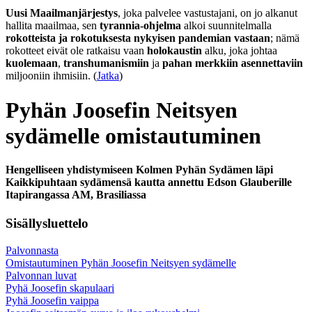
Uusi Maailmanjärjestys
, joka palvelee vastustajani, on jo alkanut
hallita maailmaa, sen
tyrannia-ohjelma
alkoi suunnitelmalla
rokotteista ja rokotuksesta nykyisen pandemian vastaan
; nämä
rokotteet eivät ole ratkaisu vaan
holokaustin
alku, joka johtaa
kuolemaan
,
transhumanismiin
ja
pahan merkkiin asennettaviin
miljooniin ihmisiin. (
Jatka
)
Pyhän Joosefin Neitsyen
sydämelle omistautuminen
Hengelliseen yhdistymiseen Kolmen Pyhän Sydämen läpi
Kaikkipuhtaan sydämensä kautta annettu Edson Glauberille
Itapirangassa AM, Brasiliassa
Sisällysluettelo
Palvonnasta
Omistautuminen Pyhän Joosefin Neitsyen sydämelle
Palvonnan luvat
Pyhä Joosefin skapulaari
Pyhä Joosefin vaippa