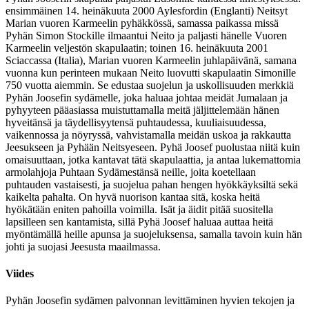
ensimmäinen 14. heinäkuuta 2000 Aylesfordin (Englanti) Neitsyt
Marian vuoren Karmeelin pyhäkkössä, samassa paikassa missä
Pyhän Simon Stockille ilmaantui Neito ja paljasti hänelle Vuoren
Karmeelin veljestön skapulaatin; toinen 16. heinäkuuta 2001
Sciaccassa (Italia), Marian vuoren Karmeelin juhlapäivänä, samana
vuonna kun perinteen mukaan Neito luovutti skapulaatin Simonille
750 vuotta aiemmin. Se edustaa suojelun ja uskollisuuden merkkiä
Pyhän Joosefin sydämelle, joka haluaa johtaa meidät Jumalaan ja
pyhyyteen pääasiassa muistuttamalla meitä jäljittelemään hänen
hyveitänsä ja täydellisyytensä puhtaudessa, kuuliaisuudessa,
vaikennossa ja nöyryssä, vahvistamalla meidän uskoa ja rakkautta
Jeesukseen ja Pyhään Neitsyeseen. Pyhä Joosef puolustaa niitä kuin
omaisuuttaan, jotka kantavat tätä skapulaattia, ja antaa lukemattomia
armolahjoja Puhtaan Sydämestänsä neille, joita koetellaan
puhtauden vastaisesti, ja suojelua pahan hengen hyökkäyksiltä sekä
kaikelta pahalta. On hyvä nuorison kantaa sitä, koska heitä
hyökätään eniten pahoilla voimilla. Isät ja äidit pitää suositella
lapsilleen sen kantamista, sillä Pyhä Joosef haluaa auttaa heitä
myöntämällä heille apunsa ja suojeluksensa, samalla tavoin kuin hän
johti ja suojasi Jeesusta maailmassa.
Viides
Pyhän Joosefin sydämen palvonnan levittäminen hyvien tekojen ja