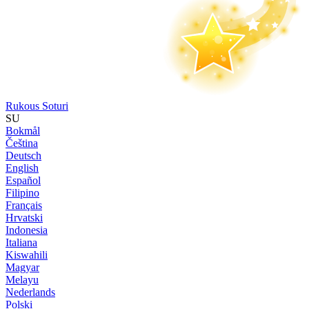
Rukous Soturi
SU
Bokmål
Čeština
Deutsch
English
Español
Filipino
Français
Hrvatski
Indonesia
Italiana
Kiswahili
Magyar
Melayu
Nederlands
Polski