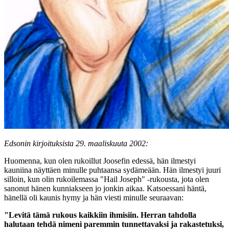
Edsonin kirjoituksista 29. maaliskuuta 2002:
Huomenna, kun olen rukoillut Joosefin edessä, hän ilmestyi
kauniina näyttäen minulle puhtaansa sydämeään. Hän ilmestyi juuri
silloin, kun olin rukoilemassa "Hail Joseph" -rukousta, jota olen
sanonut hänen kunniakseen jo jonkin aikaa. Katsoessani häntä,
hänellä oli kaunis hymy ja hän viesti minulle seuraavan:
"Levitä tämä rukous kaikkiin ihmisiin. Herran tahdolla
halutaan tehdä nimeni paremmin tunnettavaksi ja rakastetuksi,