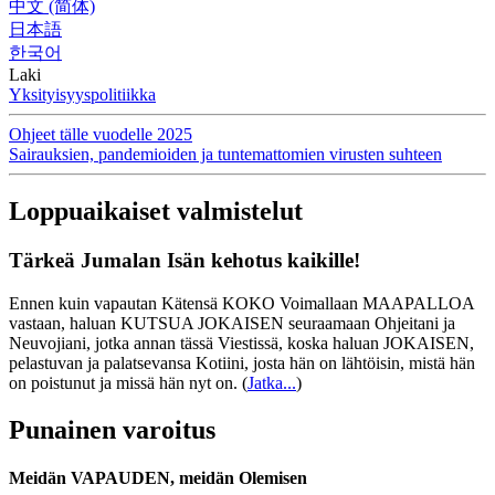
中文 (简体)
日本語
한국어
Laki
Yksityisyyspolitiikka
Ohjeet tälle vuodelle 2025
Sairauksien, pandemioiden ja tuntemattomien virusten suhteen
Loppuaikaiset valmistelut
Tärkeä Jumalan Isän kehotus kaikille!
Ennen kuin vapautan Kätensä KOKO Voimallaan MAAPALLOA
vastaan, haluan KUTSUA JOKAISEN seuraamaan Ohjeitani ja
Neuvojiani, jotka annan tässä Viestissä, koska haluan JOKAISEN,
pelastuvan ja palatsevansa Kotiini, josta hän on lähtöisin, mistä hän
on poistunut ja missä hän nyt on.
(
Jatka...
)
Punainen varoitus
Meidän VAPAUDEN, meidän Olemisen