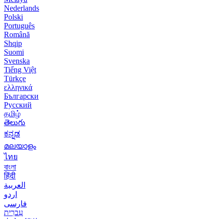
Nederlands
Polski
Português
Română
Shqip
Suomi
Svenska
Tiếng Việt
Türkçe
ελληνικά
Български
Русский
தமிழ்
తెలుగు
ಕನ್ನಡ
മലയാളം
ไทย
বাংলা
हिंदी
العربية
اردو
فارسی
עִברִית