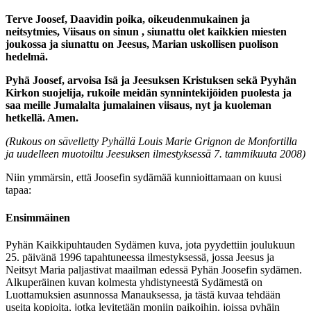
Terve Joosef, Daavidin poika, oikeudenmukainen ja
neitsytmies, Viisaus on sinun
, siunattu olet kaikkien miesten
joukossa ja siunattu on Jeesus, Marian uskollisen puolison
hedelmä.
Pyhä Joosef, arvoisa Isä ja Jeesuksen Kristuksen sekä Pyyhän
Kirkon suojelija, rukoile meidän synnintekijöiden puolesta ja
saa meille Jumalalta jumalainen viisaus, nyt ja kuoleman
hetkellä. Amen.
(Rukous on sävelletty Pyhällä Louis Marie Grignon de Monfortilla
ja uudelleen muotoiltu Jeesuksen ilmestyksessä 7. tammikuuta 2008)
Niin ymmärsin, että Joosefin sydämää kunnioittamaan on kuusi
tapaa:
Ensimmäinen
Pyhän Kaikkipuhtauden Sydämen kuva, jota pyydettiin joulukuun
25. päivänä 1996 tapahtuneessa ilmestyksessä, jossa Jeesus ja
Neitsyt Maria paljastivat maailman edessä Pyhän Joosefin sydämen.
Alkuperäinen kuvan kolmesta yhdistyneestä Sydämestä on
Luottamuksien asunnossa Manauksessa, ja tästä kuvaa tehdään
useita kopioita, jotka levitetään moniin paikoihin, joissa pyhäin