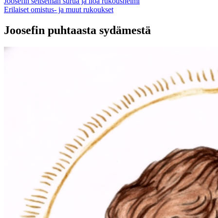
Joosefin seitsemän surua ja iloa rukoushelmi
Erilaiset omistus- ja muut rukoukset
Joosefin puhtaasta sydämestä