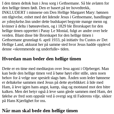
I den timen deltok hun i Jesu sorg i Gethsemane. Så ble avlaten for
den hellige timen født. Den er basert på tre hovedtrekk,
INKLUDERT i minnene om Den Hellige Margaret Mary: bønnen
om tilgivelse, enhet med det lidende Jesus i Gethsemane, handlinger
av ydmykelse.Inn under dette budskapet begynte mange menn og
kvinner å delta i bøneøvelsen, og i 1829 ble Brorskapet for den
hellige timen opprettet i Paray Le Monial, fulgt av andre over hele
verden. Blant disse ble Brorskapet for den hellige timen i
Gethsemane grunnlagt 6. april 1933, på initiativ fra Custos av Det
Hellige Land, akkurat her på samme sted hvor Jesus hadde opplevd
denne «skremmende og underfulle» tiden.
Hvordan man beder den hellige timen
Dette er en time med meditasjon over Jesu agoni i Oljeberget. Man
kan bede den hellige timen ved å bøne høyt eller stille, uten noen
behov for å velge noe spesielt slags bøn. Ånden som leder bønnene
er deltakelse sammen med Jesus på dette øyeblikket: å lide med
Ham, å leve igjen hans angst, kamp, slag og motstand mot den bitre
kalken. Men det betyr også å leve sann glede sammen med Ham, det
følelse av fred som oppstår ved å overgi seg til Faderens vilje, sikker
på Hans Kjærlighet for oss.
Når man skal bede den hellige timen