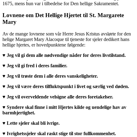
1675, mens hun var i tilbedelse for Den hellige Sakramentet.
Lovnene om Det Hellige Hjertet til St. Margarete
Mary
Av de mange lovnene som vår Herre Jesus Kristus avslørte for den
helige Margaret Mary Alacoque til tjeneste for sjeler dedikert hans
hellige hjertes, er hovedpunktene følgende:
♥
Jeg vil gi dem alle nødvendige nåder for deres livstilstand.
♥
Jeg vil gi fred i deres familier.
♥
Jeg vil trøste dem i alle deres vanskeligheter.
♥
Jeg vil være deres tilfluktspunkt i livet og særlig ved døden.
♥
Jeg vil overveldende velsigne alle deres foretakelser.
♥
Syndere skal finne i mitt Hjertes kilde og uendelige hav av
barmhjertighet.
♥
Lette sjeler skal bli ivrige.
♥
Ivrighetssjeler skal raskt stige til stor fullkommenhet.