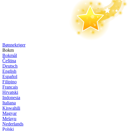
Bønne­kriger
Bokm
Bokmål
Čeština
Deutsch
English
Español
Filipino
Français
Hrvatski
Indonesia
Italiana
Kiswahili
Magyar
Melayu
Nederlands
Polski