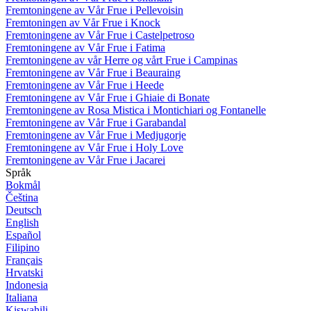
Fremtoningene av Vår Frue i Pellevoisin
Fremtoningen av Vår Frue i Knock
Fremtoningene av Vår Frue i Castelpetroso
Fremtoningene av Vår Frue i Fatima
Fremtoningene av vår Herre og vårt Frue i Campinas
Fremtoningene av Vår Frue i Beauraing
Fremtoningene av Vår Frue i Heede
Fremtoningene av Vår Frue i Ghiaie di Bonate
Fremtoningene av Rosa Mistica i Montichiari og Fontanelle
Fremtoningene av Vår Frue i Garabandal
Fremtoningene av Vår Frue i Medjugorje
Fremtoningene av Vår Frue i Holy Love
Fremtoningene av Vår Frue i Jacarei
Språk
Bokmål
Čeština
Deutsch
English
Español
Filipino
Français
Hrvatski
Indonesia
Italiana
Kiswahili