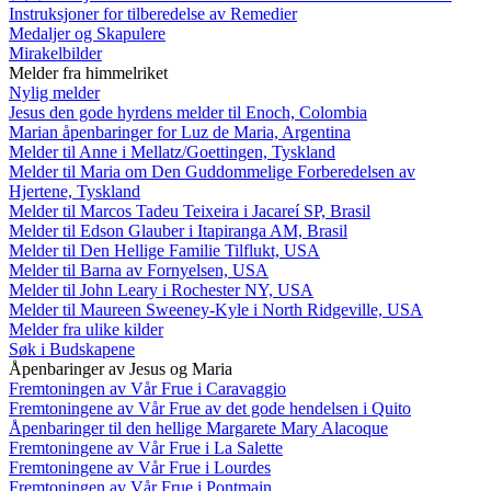
Instruksjoner for tilberedelse av Remedier
Medaljer og Skapulere
Mirakelbilder
Melder fra himmelriket
Nylig melder
Jesus den gode hyrdens melder til Enoch, Colombia
Marian åpenbaringer for Luz de Maria, Argentina
Melder til Anne i Mellatz/Goettingen, Tyskland
Melder til Maria om Den Guddommelige Forberedelsen av
Hjertene, Tyskland
Melder til Marcos Tadeu Teixeira i Jacareí SP, Brasil
Melder til Edson Glauber i Itapiranga AM, Brasil
Melder til Den Hellige Familie Tilflukt, USA
Melder til Barna av Fornyelsen, USA
Melder til John Leary i Rochester NY, USA
Melder til Maureen Sweeney-Kyle i North Ridgeville, USA
Melder fra ulike kilder
Søk i Budskapene
Åpenbaringer av Jesus og Maria
Fremtoningen av Vår Frue i Caravaggio
Fremtoningene av Vår Frue av det gode hendelsen i Quito
Åpenbaringer til den hellige Margarete Mary Alacoque
Fremtoningene av Vår Frue i La Salette
Fremtoningene av Vår Frue i Lourdes
Fremtoningen av Vår Frue i Pontmain