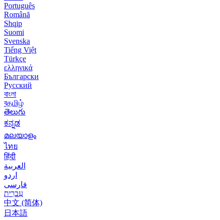
Português
Română
Shqip
Suomi
Svenska
Tiếng Việt
Türkçe
ελληνικά
Български
Русский
বাংলা
বதமிழ்
తెలుగు
ಕನ್ನಡ
മലയാളം
ไทย
हिंदी
العربية
اردو
فارسی
עִברִית
中文 (简体)
日本語