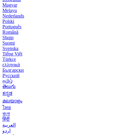
Magyar
Melayu
Nederlands
Polski
Português
Română
Shqip
Suomi
Svenska
Tiếng Việt
Türkçe
ελληνικά
Български
Русский
தமிழ்
తెలుగు
ಕನ್ನಡ
മലയാളം
ไทย
বাংলা
हिंदी
العربية
اردو