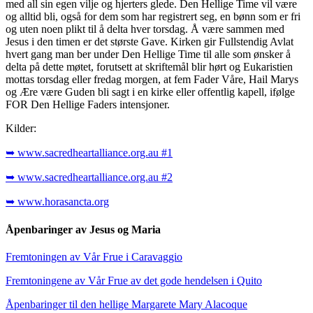
med all sin egen vilje og hjerters glede. Den Hellige Time vil være
og alltid bli, også for dem som har registrert seg, en bønn som er fri
og uten noen plikt til å delta hver torsdag. Å være sammen med
Jesus i den timen er det største Gave. Kirken gir Fullstendig Avlat
hvert gang man ber under Den Hellige Time til alle som ønsker å
delta på dette møtet, forutsett at skriftemål blir hørt og Eukaristien
mottas torsdag eller fredag morgen, at fem Fader Våre, Hail Marys
og Ære være Guden bli sagt i en kirke eller offentlig kapell, ifølge
FOR Den Hellige Faders intensjoner.
Kilder:
➥ www.sacredheartalliance.org.au #1
➥ www.sacredheartalliance.org.au #2
➥ www.horasancta.org
Åpenbaringer av Jesus og Maria
Fremtoningen av Vår Frue i Caravaggio
Fremtoningene av Vår Frue av det gode hendelsen i Quito
Åpenbaringer til den hellige Margarete Mary Alacoque