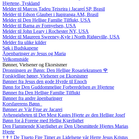
Hjertene, Tyskland
Melder til Marcos Tadeu Teixeira i Jacareí SP, Brasil
Melder til Edson Glauber i Itapiranga AM, Brasil
Melder til Den Hellige Familie Tilflukt, USA
Melder til Barna av Fornyelsen, USA
Melder til John Leary i Rochester NY, USA
Melder til Maureen Sweeney-Kyle i North Ridgeville, USA
Melder fra ulike kilder
Søk i Budskapene
Åpenbaringer av Jesus og Maria
Velkomstside
Bønner, Vielsener og Ekorsismer
Dronningen av Bønn: Den Hellige Rosariekransen
🌹
Forskjellige bøner, Vielsener og Ekorsismer
Bønner fra Jesus den gode Hyrde til Enoch
Bønn for Den Guddommelige Forberedelsen av Hjertene
Bønner fra Den Hellige Familie Tilflukt
Bønner fra andre åpenbaringer
Korsfarerens Bønn
Bønner av Vår Frue av Jacarei
Avhengigheten til Det Mest Kastes Hjerte av den Hellige Josef
Bønn for å Forene med Hellig Kjærlighet
Den Flammende Kjærlighet av Den Ubesmittede Hjertes Marias
Hjerte
†
†
†
De Tjueto Fire Timer av Lidelsene vår Herre Jesus Kristus