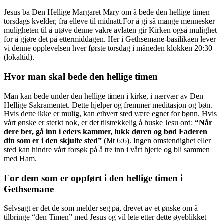
Jesus ba Den Hellige Margaret Mary om å bede den hellige timen
torsdags kvelder, fra elleve til midnatt.For å gi så mange mennesker
muligheten til å utøve denne vakre avlaten gir Kirken også mulighet
for å gjøre det på ettermiddagen. Her i Gethsemane-basilikaen lever
vi denne opplevelsen hver første torsdag i måneden klokken 20:30
(lokaltid).
Hvor man skal bede den hellige timen
Man kan bede under den hellige timen i kirke, i nærvær av Den
Hellige Sakramentet. Dette hjelper og fremmer meditasjon og bøn.
Hvis dette ikke er mulig, kan ethvert sted være egnet for bønn. Hvis
vårt ønske er sterkt nok, er det tilstrekkelig å huske Jesu ord:
“Når
dere ber, gå inn i eders kammer, lukk døren og bød Faderen
din som er i den skjulte sted”
(Mt 6:6). Ingen omstendighet eller
sted kan hindre vårt forsøk på å tre inn i vårt hjerte og bli sammen
med Ham.
For dem som er oppført i den hellige timen i
Gethsemane
Selvsagt er det de som melder seg på, drevet av et ønske om å
tilbringe “den Timen” med Jesus og vil lete etter dette øyeblikket