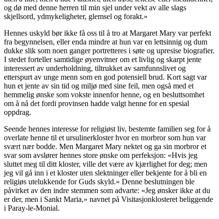
og dø med denne herren til min sjel under vekt av alle slags
skjellsord, ydmykeligheter, glemsel og forakt.»
Hennes uskyld bør ikke få oss til å tro at Margaret Mary var perfekt
fra begynnelsen, eller enda mindre at hun var en lettsinnig og dum
dukke slik som noen ganger portretteres i søte og upresise biografier.
I stedet forteller samtidige øyenvitner om et livlig og skarpt jente
interessert av underholdning, tiltrukket av samfunnslivet og
etterspurt av unge menn som en god potensiell brud. Kort sagt var
hun et jente av sin tid og miljø med sine feil, men også med et
hemmelig ønske som vokste innenfor henne, og en besluttsomhet
om å nå det fordi provinsen hadde valgt henne for en spesial
oppdrag.
Seende hennes interesse for religiøst liv, bestemte familien seg for å
overlate henne til et ursulinerkloster hvor en morbror som hun var
svært nær bodde. Men Margaret Mary nektet og ga sin morbror et
svar som avslører hennes store ønske om perfeksjon: «Hvis jeg
sluttet meg til ditt kloster, ville det være av kjærlighet for deg; men
jeg vil gå inn i et kloster uten slektninger eller bekjente for å bli en
religiøs utelukkende for Guds skyld.» Denne beslutningen ble
påvirket av den indre stemmen som advarte: «Jeg ønsker ikke at du
er der, men i Sankt Maria,» navnet på Visitasjonklosteret beliggende
i Paray-le-Monial.