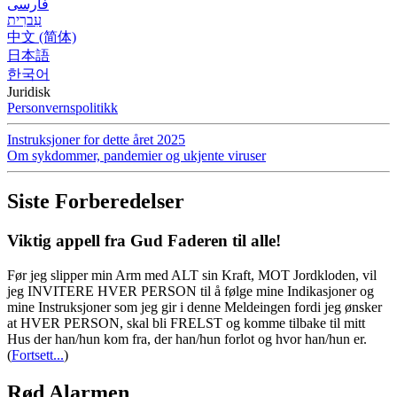
فارسی
עִברִית
中文 (简体)
日本語
한국어
Juridisk
Personvernspolitikk
Instruksjoner for dette året 2025
Om sykdommer, pandemier og ukjente viruser
Siste Forberedelser
Viktig appell fra Gud Faderen til alle!
Før jeg slipper min Arm med ALT sin Kraft, MOT Jordkloden, vil
jeg INVITERE HVER PERSON til å følge mine Indikasjoner og
mine Instruksjoner som jeg gir i denne Meldeingen fordi jeg ønsker
at HVER PERSON, skal bli FRELST og komme tilbake til mitt
Hus der han/hun kom fra, der han/hun forlot og hvor han/hun er.
(
Fortsett...
)
Rød Alarmen