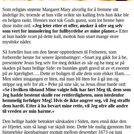
Som religiøs strømte Margaret Mary alvorlig for å fremme sitt
åndelige liv, troende at hun ville svikte sin kalling hvis hun ikke ble
en helgen raskt. Hennes mot tok Guds gunst, som lot henne høre
disse indre ord:
«Jeg leter etter et offer, ønsker å ofre seg selv
som vert for immolering for fullbyrdelse av mine planer.»
Etter
at hun hadde svart på dette kall, mottok hun snart mange store
mystiske nåder.
Så forteller hun om den første opptredenen til Frelseren, som
forberedte henne for senere åpenbaringer: «Snart jeg gikk for å be,
presenterte Jesus Seg selv for meg dekket av sår og ba meg se på
skaden på hans hellige Side: en bunnløs grøft gravd ut av et enormt
pil av kjærlighet…. Dette er boligen til alle dem som elsker Ham….
Men siden inngangen er liten, må man bli liten for å gå inn og
strippe seg selv for alt.» Peke på sine sår, sa Jesus disse harde ord:
«Se i hvilken tilstand Mine valgte folk har ført Meg til, dem som
Jeg hadde bestemt skulle roe rettferdigheten, men istedenfor
hemmelig forfølger Meg! Hvis de ikke angrer seg, vil Jeg straffe
dem hardt. Etter å ha bevart mine rette, vil Jeg ofre alle andre
til vreden av min harme.»
Den hellige hadde betraktet sårskaden i Siden, men ennå ikke den
av Hjertet, som så langt var skjult inne. Dette ble mulig gjennom fire
himmelske åpenbaringer mottatt mellom desember 1673 og juni