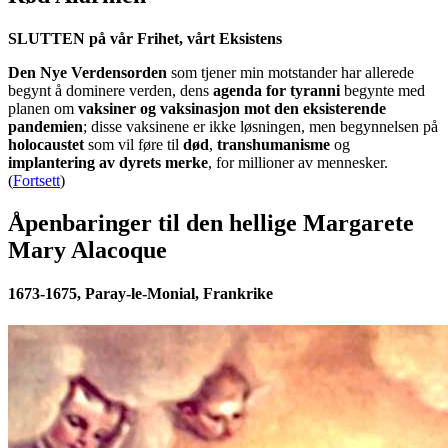
SLUTTEN på vår Frihet, vårt Eksistens
Den Nye Verdensorden
som tjener min motstander har allerede
begynt å dominere verden, dens
agenda for tyranni
begynte med
planen om
vaksiner og vaksinasjon mot den eksisterende
pandemien
; disse vaksinene er ikke løsningen, men begynnelsen på
holocaustet
som vil føre til
død
,
transhumanisme
og
implantering av dyrets merke
, for millioner av mennesker.
(
Fortsett
)
Åpenbaringer til den hellige Margarete
Mary Alacoque
1673-1675, Paray-le-Monial, Frankrike