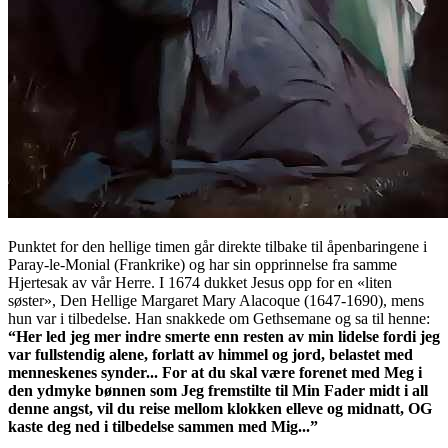
Punktet for den hellige timen går direkte tilbake til åpenbaringene i
Paray-le-Monial (Frankrike) og har sin opprinnelse fra samme
Hjertesak av vår Herre. I 1674 dukket Jesus opp for en «liten
søster», Den Hellige Margaret Mary Alacoque (1647-1690), mens
hun var i tilbedelse. Han snakkede om Gethsemane og sa til henne:
“Her led jeg mer indre smerte enn resten av min lidelse fordi jeg
var fullstendig alene, forlatt av himmel og jord, belastet med
menneskenes synder... For at du skal være forenet med Meg i
den ydmyke bønnen som Jeg fremstilte til Min Fader midt i all
denne angst, vil du reise mellom klokken elleve og midnatt, OG
kaste deg ned i tilbedelse sammen med Mig...”