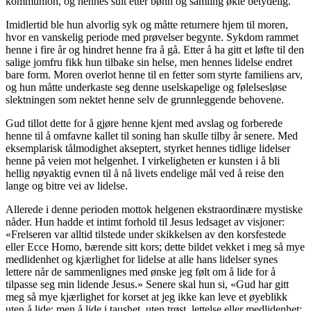
kommunion, og hennes sult etter bønn og samling økte betydelig.
Imidlertid ble hun alvorlig syk og måtte returnere hjem til moren,
hvor en vanskelig periode med prøvelser begynte. Sykdom rammet
henne i fire år og hindret henne fra å gå. Etter å ha gitt et løfte til den
salige jomfru fikk hun tilbake sin helse, men hennes lidelse endret
bare form. Moren overlot henne til en fetter som styrte familiens arv,
og hun måtte underkaste seg denne uselskapelige og følelsesløse
slektningen som nektet henne selv de grunnleggende behovene.
Gud tillot dette for å gjøre henne kjent med avslag og forberede
henne til å omfavne kallet til soning han skulle tilby år senere. Med
eksemplarisk tålmodighet akseptert, styrket hennes tidlige lidelser
henne på veien mot helgenhet. I virkeligheten er kunsten i å bli
hellig nøyaktig evnen til å nå livets endelige mål ved å reise den
lange og bitre vei av lidelse.
Allerede i denne perioden mottok helgenen ekstraordinære mystiske
nåder. Hun hadde et intimt forhold til Jesus ledsaget av visjoner:
«Frelseren var alltid tilstede under skikkelsen av den korsfestede
eller Ecce Homo, bærende sitt kors; dette bildet vekket i meg så mye
medlidenhet og kjærlighet for lidelse at alle hans lidelser synes
lettere når de sammenlignes med ønske jeg følt om å lide for å
tilpasse seg min lidende Jesus.» Senere skal hun si, «Gud har gitt
meg så mye kjærlighet for korset at jeg ikke kan leve et øyeblikk
uten å lide; men å lide i taushet, uten trøst, lettelse eller medlidenhet;