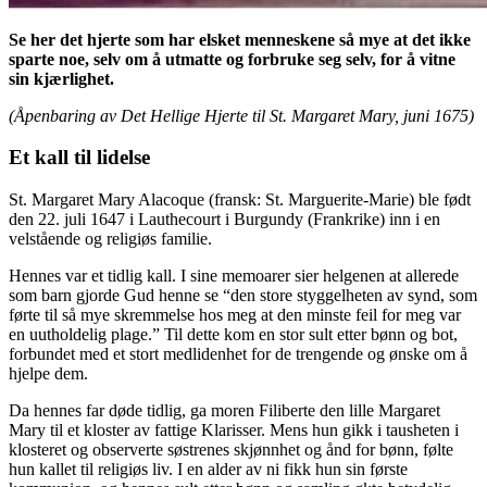
Se her det hjerte som har elsket menneskene så mye at det ikke
sparte noe, selv om å utmatte og forbruke seg selv, for å vitne
sin kjærlighet.
(Åpenbaring av Det Hellige Hjerte til St. Margaret Mary, juni 1675)
Et kall til lidelse
St. Margaret Mary Alacoque (fransk: St. Marguerite-Marie) ble født
den 22. juli 1647 i Lauthecourt i Burgundy (Frankrike) inn i en
velstående og religiøs familie.
Hennes var et tidlig kall. I sine memoarer sier helgenen at allerede
som barn gjorde Gud henne se “den store styggelheten av synd, som
førte til så mye skremmelse hos meg at den minste feil for meg var
en uutholdelig plage.” Til dette kom en stor sult etter bønn og bot,
forbundet med et stort medlidenhet for de trengende og ønske om å
hjelpe dem.
Da hennes far døde tidlig, ga moren Filiberte den lille Margaret
Mary til et kloster av fattige Klarisser. Mens hun gikk i tausheten i
klosteret og observerte søstrenes skjønnhet og ånd for bønn, følte
hun kallet til religiøs liv. I en alder av ni fikk hun sin første