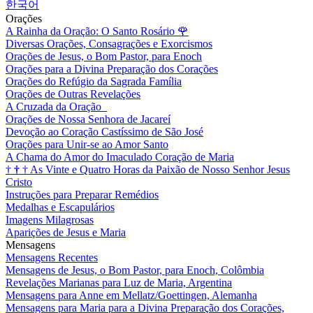
한국어
Orações
A Rainha da Oração: O Santo Rosário
🌹
Diversas Orações, Consagrações e Exorcismos
Orações de Jesus, o Bom Pastor, para Enoch
Orações para a Divina Preparação dos Corações
Orações do Refúgio da Sagrada Família
Orações de Outras Revelações
A Cruzada da Oração
Orações de Nossa Senhora de Jacareí
Devoção ao Coração Castíssimo de São José
Orações para Unir-se ao Amor Santo
A Chama do Amor do Imaculado Coração de Maria
†
†
†
As Vinte e Quatro Horas da Paixão de Nosso Senhor Jesus
Cristo
Instruções para Preparar Remédios
Medalhas e Escapulários
Imagens Milagrosas
Aparições de Jesus e Maria
Mensagens
Mensagens Recentes
Mensagens de Jesus, o Bom Pastor, para Enoch, Colômbia
Revelações Marianas para Luz de Maria, Argentina
Mensagens para Anne em Mellatz/Goettingen, Alemanha
Mensagens para Maria para a Divina Preparação dos Corações,