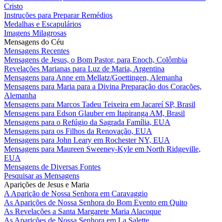
Cristo
Instruções para Preparar Remédios
Medalhas e Escapulários
Imagens Milagrosas
Mensagens do Céu
Mensagens Recentes
Mensagens de Jesus, o Bom Pastor, para Enoch, Colômbia
Revelações Marianas para Luz de Maria, Argentina
Mensagens para Anne em Mellatz/Goettingen, Alemanha
Mensagens para Maria para a Divina Preparação dos Corações,
Alemanha
Mensagens para Marcos Tadeu Teixeira em Jacareí SP, Brasil
Mensagens para Edson Glauber em Itapiranga AM, Brasil
Mensagens para o Refúgio da Sagrada Família, EUA
Mensagens para os Filhos da Renovação, EUA
Mensagens para John Leary em Rochester NY, EUA
Mensagens para Maureen Sweeney-Kyle em North Ridgeville,
EUA
Mensagens de Diversas Fontes
Pesquisar as Mensagens
Aparições de Jesus e Maria
A Aparição de Nossa Senhora em Caravaggio
As Aparições de Nossa Senhora do Bom Evento em Quito
As Revelações a Santa Margarete Maria Alacoque
As Aparições de Nossa Senhora em La Salette