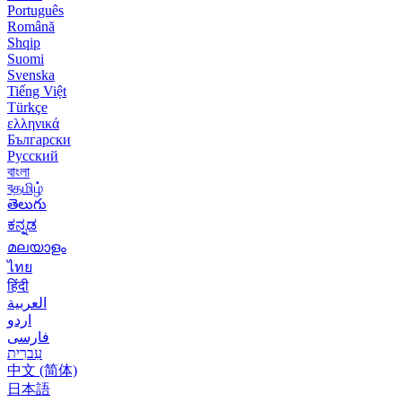
Português
Română
Shqip
Suomi
Svenska
Tiếng Việt
Türkçe
ελληνικά
Български
Русский
বাংলা
বதமிழ்
తెలుగు
ಕನ್ನಡ
മലയാളം
ไทย
हिंदी
العربية
اردو
فارسی
עִברִית
中文 (简体)
日本語