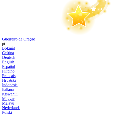
Guerreiro da Oração
pt
Bokmål
Čeština
Deutsch
English
Español
Filipino
Français
Hrvatski
Indonesia
Italiana
Kiswahili
Magyar
Melayu
Nederlands
Polski