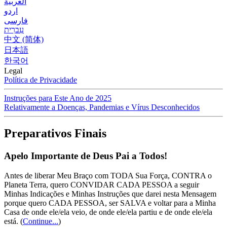
العربية
اردو
فارسی
עִברִית
中文 (简体)
日本語
한국어
Legal
Política de Privacidade
Instruções para Este Ano de 2025
Relativamente a Doenças, Pandemias e Vírus Desconhecidos
Preparativos Finais
Apelo Importante de Deus Pai a Todos!
Antes de liberar Meu Braço com TODA Sua Força, CONTRA o
Planeta Terra, quero CONVIDAR CADA PESSOA a seguir
Minhas Indicações e Minhas Instruções que darei nesta Mensagem
porque quero CADA PESSOA, ser SALVA e voltar para a Minha
Casa de onde ele/ela veio, de onde ele/ela partiu e de onde ele/ela
está.
(
Continue...
)