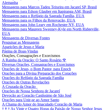
Alemanha
Mensagens para Marcos Tadeu Teixeira em Jacareí SP, Brasil
Mensagens para Edson Glauber em Itapiranga AM, Brasil
Mensagens para o Refúgio da Sagrada Família, EUA
Mensagens para os Filhos da Renovação, EUA
Mensagens para John Leary em Rochester NY, EUA
Mensagens para Maureen Sweeney-Kyle em North Ridgeville,
EUA
Mensagens de Diversas Fontes
Pesquisar as Mensagens
Aparições de Jesus e Maria
Página de Boas-Vindas
Orações, Consagrações e Exorcismos
A Rainha da Oração: O Santo Rosário
🌹
Diversas Orações, Consagrações e Exorcismos
Orações de Jesus, o Bom Pastor, para Enoch
Orações para a Divina Preparação dos Corações
Orações do Refúgio da Sagrada Família
Orações de Outras Revelações
A Cruzada da Oração
Orações de Nossa Senhora de Jacareí
Devoção ao Coração Castíssimo de São José
Orações para Unir-se ao Amor Santo
A Chama do Amor do Imaculado Coração de Maria
†
†
†
As Vinte e Quatro Horas da Paixão de Nosso Senhor Jesus